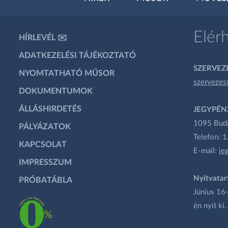
Elér
HÍRLEVÉL ✉️
ADATKEZELÉSI TÁJÉKOZTATÓ
SZERVEZÉ
NYOMTATHATÓ MŰSOR
szervezes
DOKUMENTUMOK
ÁLLÁSHIRDETÉS
JEGYPÉN
1095 Budap
PÁLYÁZATOK
Telefon: 
KAPCSOLAT
E-mail:
je
IMPRESSZUM
Nyitvatar
PRÓBATÁBLA
Június 16-
én nyit ki.