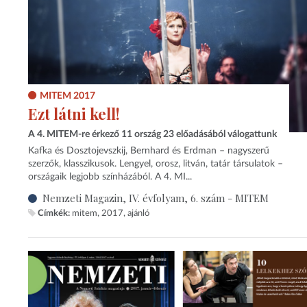
MITEM 2017
Ezt látni kell!
A 4. MITEM-re érkező 11 ország 23 előadásából válogattunk
Kafka és Dosztojevszkij, Bernhard és Erdman – nagyszerű
szerzők, klasszikusok. Lengyel, orosz, litván, tatár társulatok –
országaik legjobb színházából. A 4. MI...
Nemzeti Magazin, IV. évfolyam, 6. szám - MITEM
Címkék:
mitem
2017
ajánló