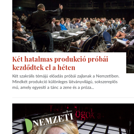
Két hatalmas produkció próbái
kezdődtek el a héten
Két szakrális témájú előadás próbái zajlanak a Nemzetiben.
Mindkét produkció különleges látványvilágú, sokszereplős
mű, amely egyesíti a tánc a zene és a próza...