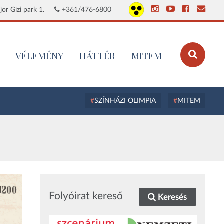
or Gizi park 1.
+361/476-6800
VÉLEMÉNY
HÁTTÉR
MITEM
SZÍNHÁZI OLIMPIA
MITEM
Folyóirat kereső
Keresés