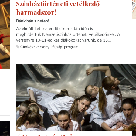
Színháztörténeti vetélkedő
harmadszor!
Bánk bán a neten!
Az elmúlt két esztendő sikere után idén is
meghirdettük Nemzetiszínháztörténeti vetélkedőnket. A
versenyre 10-11-edikes diákokokat várunk, de 13...
Címkék:
verseny
ifjúsági program