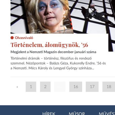
Olvasnivaló
Történelem, álomügynök, ’56
Megjelent a Nemzeti Magazin december-januári száma
Történelmi drámák – történész, filozófus és rendező
szemmel. Nézőpontok – Balázs Géza, Kukorelly Endre. ’56 és
a Nemzeti. Mécs Károly és Lengyel György színháza...
«
1
2
...
16
17
18
HÍREK
MŰSOR
MŰVÉS