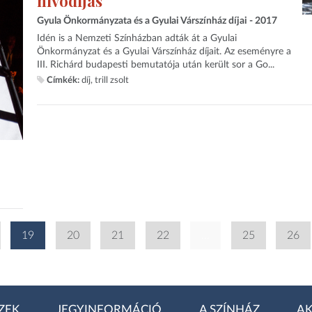
nívódíjas
Gyula Önkormányzata és a Gyulai Várszínház díjai - 2017
Idén is a Nemzeti Színházban adták át a Gyulai
Önkormányzat és a Gyulai Várszínház díjait. Az eseményre a
III. Richárd budapesti bemutatója után került sor a Go...
Címkék:
díj
trill zsolt
19
20
21
22
...
25
26
ZEK
JEGYINFORMÁCIÓ
A SZÍNHÁZ
AK