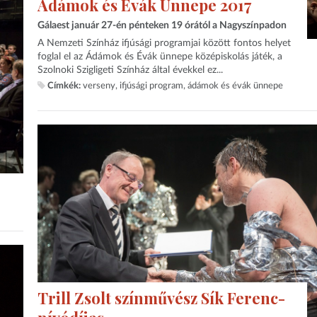
Ádámok és Évák Ünnepe 2017
Gálaest január 27-én pénteken 19 órától a Nagyszínpadon
A Nemzeti Színház ifjúsági programjai között fontos helyet
foglal el az Ádámok és Évák ünnepe középiskolás játék, a
Szolnoki Szigligeti Színház által évekkel ez...
Címkék:
verseny
ifjúsági program
ádámok és évák ünnepe
Trill Zsolt színművész Sík Ferenc-