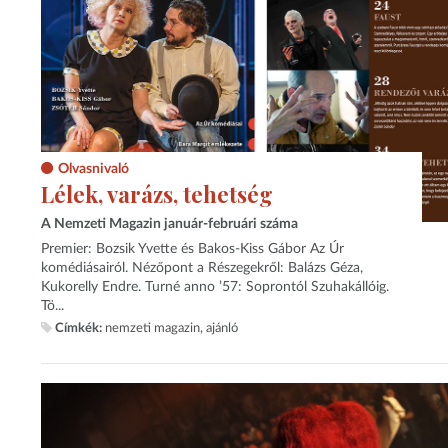
Olvasnivaló
Lélek, varázs, tehetség
A Nemzeti Magazin január-februári száma
Premier: Bozsik Yvette és Bakos-Kiss Gábor Az Úr
komédiásairól. Nézőpont a Részegekről: Balázs Géza,
Kukorelly Endre. Turné anno ’57: Soprontól Szuhakállóig.
Tö...
Címkék:
nemzeti magazin
ajánló