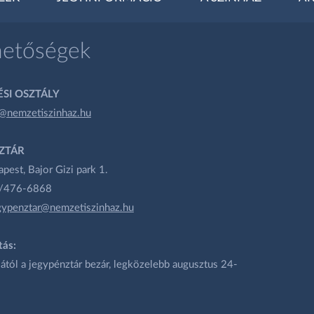
hetőségek
SI OSZTÁLY
@nemzetiszinhaz.hu
ZTÁR
est, Bajor Gizi park 1.
1/476-6868
gypenztar@nemzetiszinhaz.hu
tás:
ától a jegypénztár bezár, legközelebb augusztus 24-