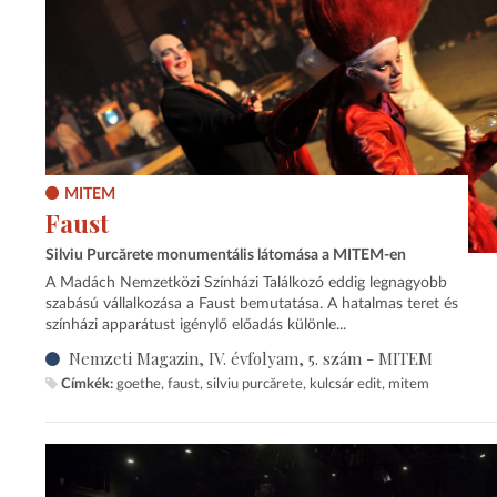
MITEM
Faust
Silviu Purcărete monumentális látomása a MITEM-en
A Madách Nemzetközi Színházi Találkozó eddig legnagyobb
szabású vállalkozása a Faust bemutatása. A hatalmas teret és
színházi apparátust igénylő előadás különle...
Nemzeti Magazin, IV. évfolyam, 5. szám - MITEM
Címkék:
goethe
faust
silviu purcărete
kulcsár edit
mitem