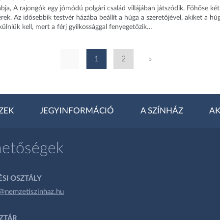
ja, A rajongók egy jómódú polgári család villájában játszódik. Főhőse két
rek. Az idősebbik testvér házába beállít a húga a szeretőjével, akiket a húg
ülniük kell, mert a férj gyilkossággal fenyegetőzik…
«
1
2
»
ZEK
JEGYINFORMÁCIÓ
A SZÍNHÁZ
AK
hetőségek
SI OSZTÁLY
@nemzetiszinhaz.hu
ZTÁR