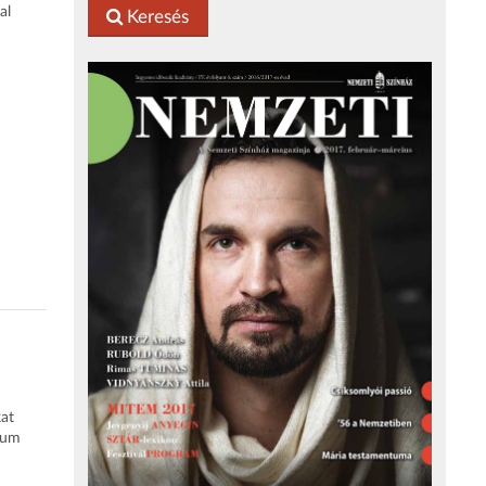
al
Keresés
kat
zium