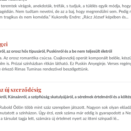
 teremtek virágok, anekdoták, tréfák, s tudjuk, a túlélés egyik módja, hogy
agédián. Nem tudtam nevetni, de az a baj, hogy megrendülni sem. Pedig 
m tragikus és nem komédia.” Kukorelly Endre: „Rácz József képében és...
égei
, az orosz hős típusáról, Puskinról és a be nem teljesült életről
ja. Az orosz romantika csúcsa. Csajkovszkij operát komponált belőle, készü
film is. Prózai színházban ritkán látható. Ez Puskin Anyeginje. Verses regény
e érkező Rimas Tuminas rendezővel beszélgettünk.
z új szerződésig
l, Kánaánról, a szépfiúság skatulyájáról, a sérelmek értelméről és a költé
t Rubold Ödön több mint száz szerepben játszott. Nagyon sok olyan előad
lmutatott a színházon. Úgy érzi, ezek száma már eddig is gyarapodott a N
társulat tagja lett, számára új értelmet nyert az itteni színpadi lé...