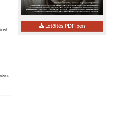
Letöltés PDF-ben
észet
pében.