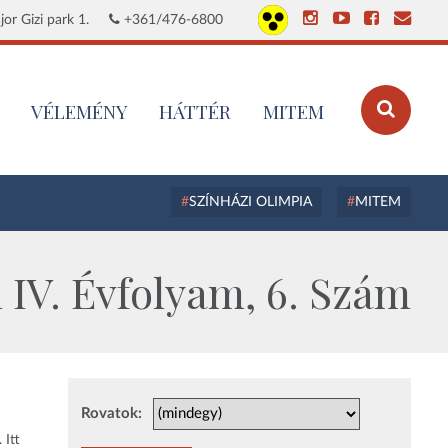
or Gizi park 1.
+361/476-6800
VÉLEMÉNY
HÁTTÉR
MITEM
SZÍNHÁZI OLIMPIA
MITEM
IV. Évfolyam, 6. Szám
Rovatok:
 Itt