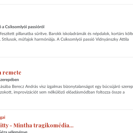
 a Csíksomlyói passióról
feszített pillanatba sűrítve. Barokk iskoladrámák és népdalok, kortárs költ
c. Stílusok, műfajok harmóniája. A Csíksomlyói passió Vidnyánszky Attila
n remete
szerepében
dásába Berecz András visz izgalmas bizonytalanságot egy búcsújáró szere
okott, improvizációt sem nélkülöző előadásmódban foltozza össze a
gai
zsitty - Mintha tragikomédia...
 Géza véleménye