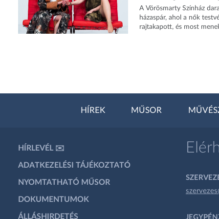
A Vörösmarty Színház darab
házaspár, ahol a nők testvé
rajtakapott, és most menek
HÍREK
MŰSOR
MŰVÉS
Elér
HÍRLEVÉL ✉️
ADATKEZELÉSI TÁJÉKOZTATÓ
SZERVEZÉ
NYOMTATHATÓ MŰSOR
szervezes
DOKUMENTUMOK
ÁLLÁSHIRDETÉS
JEGYPÉN