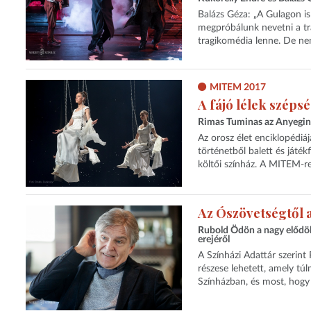
Balázs Géza: „A Gulagon is
megpróbálunk nevetni a tr
tragikomédia lenne. De ne
MITEM 2017
A fájó lélek széps
Rimas Tuminas az Anyeginről
Az orosz élet enciklopédiá
történetből balett és játék
költői színház. A MITEM-r
Az Ószövetségtől a
Rubold Ödön a nagy elődökrő
erejéről
A Színházi Adattár szerin
részese lehetett, amely tú
Színházban, és most, hogy a 