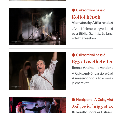
Csíksomlyói passió
Költői képek
Vidnyánszky Attila rendező
Jézus története egyetlen ki
és a Biblia. Színház és tán
értelmezésében.
Csíksomlyói passió
Egy elviselhetetle
Berecz András – a vándor 
A Csíksomlyói passió előa
A mesemondó a tőle megsz
jeleneteket.
Nézőpont - A Gulag virá
Zsil, zsiv, bugyet 
Kukorelly Endre és Balázs