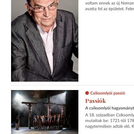
voltam ennek az új Nemzeti
avatta fel az épületet. Fe
Csíksomlyói passió
Passiók
A csíksomlyói hagyományt
A 18. században Csíksomly
mutattak be: 1721-től 1787
nagytermében adták elő. Kés