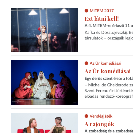
MITEM 2017
Ezt látni kell!
A 4. MITEM-re érkező 11 o
Kafka és Dosztojevszkij, Be
társulatok – országaik leg
Az Úr komédiásai
Az Úr komédiásai
Egy derűs szent élete a tot
– Michel de Ghelderode zs
Szent Ferenc élettörténeté
előadás rendező-koreográf
Vendégjáték
A rajongók
A szabadság és a szabadsá