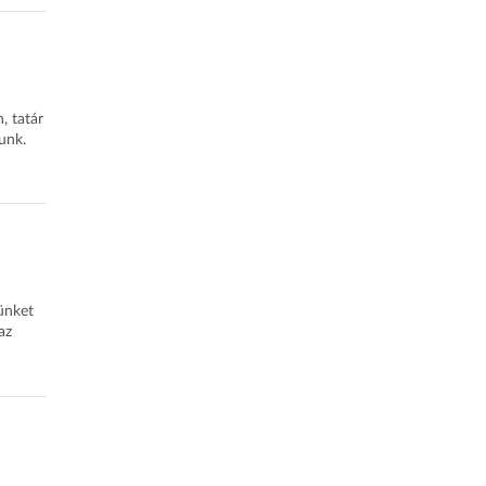
, tatár
tunk.
ünket
az