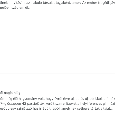
nek a nyitásán, az alakuló társulat tagjaként, amely Az ember tragédiájáv
lemelően szép emlék.
ól napjainkig
ón még élő hagyomány volt, hogy évről évre újabb és újabb iskoladrámá
-ig összesen 42 passiójáték került színre. Ezeket a helyi ferences gimná
őbb egy színjátszó ház is épült fából, amelynek szélesre tárták ajtaját,...