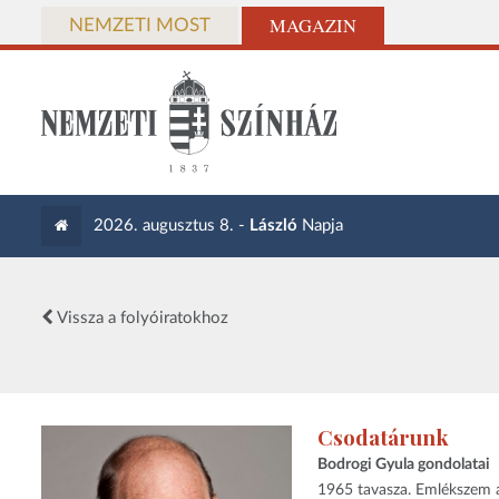
MAGAZIN
NEMZETI MOST
2026. augusztus 8. -
László
Napja
Vissza a folyóiratokhoz
Csodatárunk
Bodrogi Gyula gondolatai
1965 tavasza. Emlékszem a