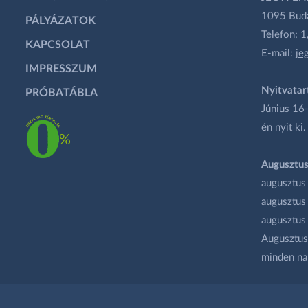
1095 Budap
PÁLYÁZATOK
Telefon: 
KAPCSOLAT
E-mail:
je
IMPRESSZUM
Nyitvatar
PRÓBATÁBLA
Június 16-
én nyit ki.
Augusztus
augusztus
augusztus
augusztus
Augusztus 
minden na