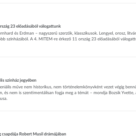
rszág 23 előadásából válogattunk
rnhard és Erdman – nagyszerű szerzők, klasszikusok. Lengyel, orosz, litván
jobb színházából. A 4. MITEM-re érkező 11 ország 23 előadásából válogat
ális színház jegyében
eniális műve nem historikus, nem történelemkönyvként vezet végig benn
n, és nem is szentimentálisan fogja meg a témát – mondja Bozsik Yvette, 
usa.
g csapdája Robert Musil drámájában