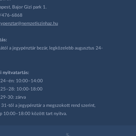
est, Bajor Gizi park 1.
1/476-6868
gypenztar@nemzetiszinhaz.hu
tás:
ától a jegypénztár bezár, legközelebb augusztus 24-
i nyitvatartás:
 24–én: 10:00–14:00
 25–28: 10:00-18:00
 29-30: zárva
31-től a jegypénztár a megszokott rend szerint,
p 10:00–18:00 között tart nyitva.