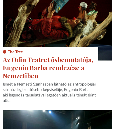
The Tree
Az Odin Teatret ősbemutatója,
Eugenio Barba rendezése a
Nemzetiben
Ismét a Nemzeti Színházban látható az antropológiai
színház legjelentősebb képviselője, Eugenio Barba,
aki legendás társulatával égetően aktuális témát érint
a&...