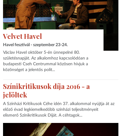
Velvet Havel
Havel fesztivál - szeptember 23-24.
Václav Havel október 5-én ünnepelné 80.
születésnapját. Az alkalomhoz kapcsolódóan a
budapesti Cseh Centrummal közösen hívjuk a
közönséget a jelentős polit...
Színikritikusok díja 2016 - a
jelöltek
A Színházi Kritikusok Céhe idén 37. alkalommal nyújtja át az
előző évad legkiemelkedőbb színházi teljesítményeit
elismerő Színikritikusok Díját. A céhtagok...