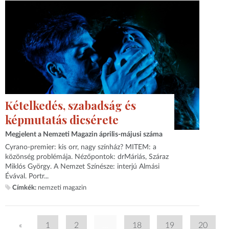
Kételkedés, szabadság és
képmutatás dicsérete
Megjelent a Nemzeti Magazin április-májusi száma
Cyrano-premier: kis orr, nagy színház? MITEM: a
közönség problémája. Nézőpontok: drMáriás, Száraz
Miklós György. A Nemzet Színésze: interjú Almási
Évával. Portr...
Címkék:
nemzeti magazin
«
1
2
...
18
19
20