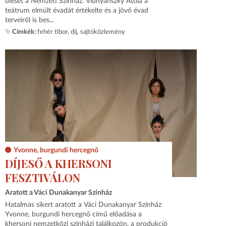
ülését a Nemzeti Színház. Vidnyánszky Attila a
teátrum elmúlt évadát értékelte és a jövő évad
terveiről is bes...
Címkék:
fehér tibor
díj
sajtóközlemény
Yvonne, burgundi hercegnő
DÍJESŐ A KHERSONI
FESZTIVÁLON
Aratott a Váci Dunakanyar Színház
Hatalmas sikert aratott a Váci Dunakanyar Színház
Yvonne, burgundi hercegnő című előadása a
khersoni nemzetközi színházi találkozón, a produkció