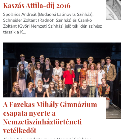
Kaszás Attila-díj 2016
Spolarics Andreát (Budaörsi Latinovits Színház),
Schneider Zoltánt (Radnóti Színház) és Csankó
Zoltánt (Győri Nemzeti Színház) jelölték idén színész
társaik a K...
A Fazekas Mihály Gimnázium
csapata nyerte a
Nemzetiszínháztörténeti
vetélkedőt