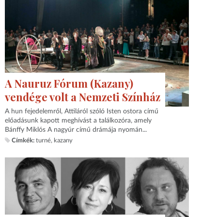
A Nauruz Fórum (Kazany)
vendége volt a Nemzeti Színház
A hun fejedelemről, Attiláról szóló Isten ostora című
előadásunk kapott meghívást a találkozóra, amely
Bánffy Miklós A nagyúr című drámája nyomán...
Címkék:
turné
kazany