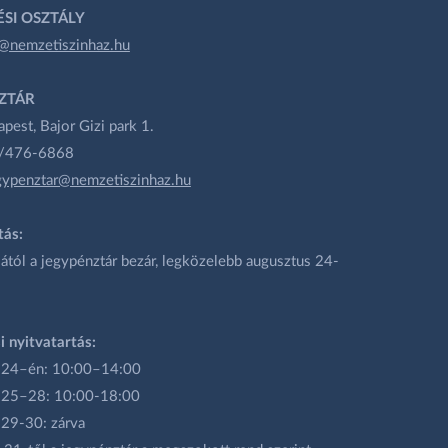
SI OSZTÁLY
@nemzetiszinhaz.hu
ZTÁR
est, Bajor Gizi park 1.
1/476-6868
gypenztar@nemzetiszinhaz.hu
tás:
ától a jegypénztár bezár, legközelebb augusztus 24-
i nyitvatartás:
 24–én: 10:00–14:00
 25–28: 10:00-18:00
 29-30: zárva