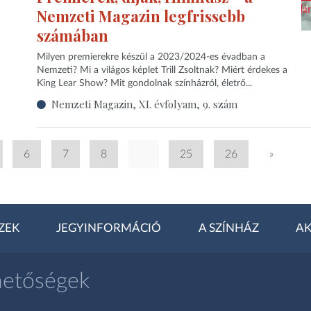
Nemzeti Magazin legfrissebb
számában
Milyen premierekre készül a 2023/2024-es évadban a
Nemzeti? Mi a világos képlet Trill Zsoltnak? Miért érdekes a
King Lear Show? Mit gondolnak színházról, életrő...
Nemzeti Magazin, XI. évfolyam, 9. szám
6
7
8
...
25
26
»
ZEK
JEGYINFORMÁCIÓ
A SZÍNHÁZ
AK
hetőségek