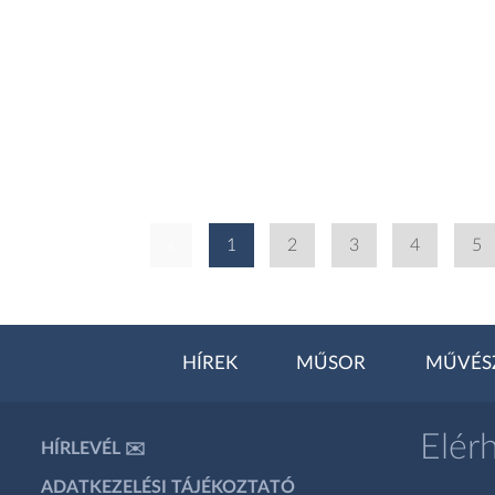
«
1
2
3
4
5
HÍREK
MŰSOR
MŰVÉS
Elér
HÍRLEVÉL ✉️
ADATKEZELÉSI TÁJÉKOZTATÓ