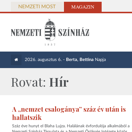
MAGAZIN
NEMZETI MOST
2026. augusztus 6. -
Berta, Bettina
Napja
Rovat:
Hír
A „nemzet csalogánya” száz év után is
hallatszik
Száz éve hunyt el Blaha Lujza. Halálának évfordulója alkalmából a
Nemzeti Színház Társulata és a Nemzeti Örökség Intézete közös