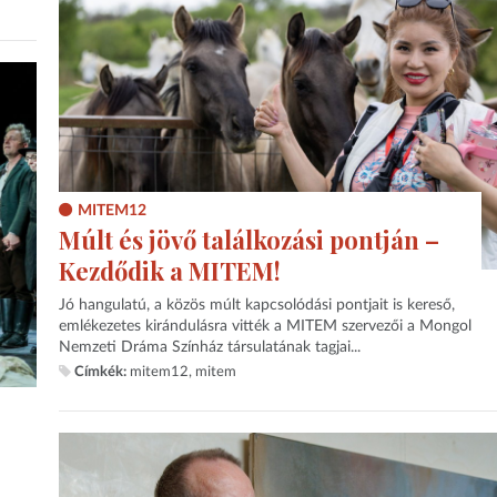
MITEM12
Múlt és jövő találkozási pontján –
Kezdődik a MITEM!
Jó hangulatú, a közös múlt kapcsolódási pontjait is kereső,
emlékezetes kirándulásra vitték a MITEM szervezői a Mongol
Nemzeti Dráma Színház társulatának tagjai...
Címkék:
mitem12
mitem