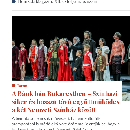
Nemzeti Magazin, XII. évfolyam, 9. szám
Turné
A Bánk bán Bukarestben – Színházi
siker és hosszú távú együttműködés
a két Nemzeti Színház között
A bemutató nemcsak művészeti, hanem kulturális
szempontból is mérföldkő volt: örömmel jelentjük be, hogy a
budapesti és a bukaresti Nemzeti Színház ho...