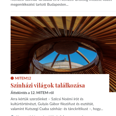
megemlékezést tartott Budapesten...
MITEM12
Színházi világok találkozása
Áttekintés a 12. MITEM-ről
Arra kértük szerzőinket – Szécsi Noémi írót és
kultúrtörténészt, Gulyás Gábor filozófust és esztétát,
valamint Kutszegi Csaba színház- és tánckritikust –, hogy...