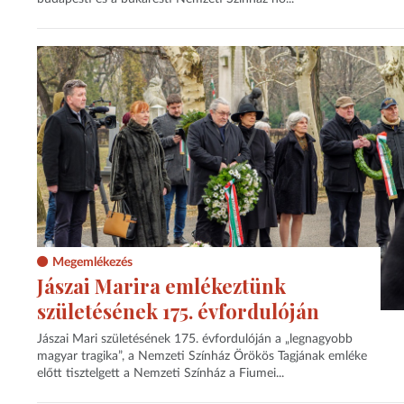
Megemlékezés
Jászai Marira emlékeztünk
születésének 175. évfordulóján
Jászai Mari születésének 175. évfordulóján a „legnagyobb
magyar tragika”, a Nemzeti Színház Örökös Tagjának emléke
előtt tisztelgett a Nemzeti Színház a Fiumei...