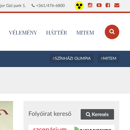
or Gizi park 1.
+361/476-6800
VÉLEMÉNY
HÁTTÉR
MITEM
SZÍNHÁZI OLIMPIA
MITEM
Folyóirat kereső
Keresés