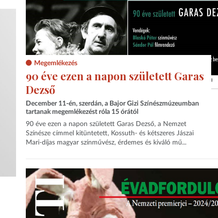
Megemlékezés
90 éve ezen a napon született Garas
Dezső
December 11-én, szerdán, a Bajor Gizi Színészmúzeumban
tartanak megemlékezést róla 15 órától
90 éve ezen a napon született Garas Dezső, a Nemzet
Színésze címmel kitüntetett, Kossuth- és kétszeres Jászai
Mari-díjas magyar színművész, érdemes és kiváló mű...