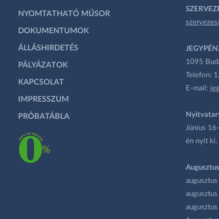
SZERVEZÉ
NYOMTATHATÓ MŰSOR
szervezes
DOKUMENTUMOK
ÁLLÁSHIRDETÉS
JEGYPÉN
1095 Budap
PÁLYÁZATOK
Telefon: 
KAPCSOLAT
E-mail:
je
IMPRESSZUM
Nyitvatar
PRÓBATÁBLA
Június 16-
én nyit ki.
Augusztus
augusztus
augusztus
augusztus