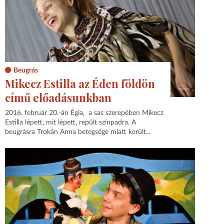
Beugrás
Mikecz Estilla az Éden földön
című előadásunkban
2016. február 20.-án Égia, a sas szerepében Mikecz
Estilla lépett, mit lépett, repült színpadra. A
beugrásra Trokán Anna betegsége miatt került...