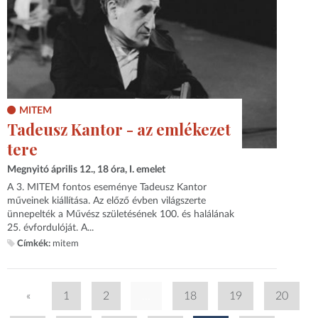
MITEM
Tadeusz Kantor - az emlékezet
tere
Megnyitó április 12., 18 óra, I. emelet
A 3. MITEM fontos eseménye Tadeusz Kantor
műveinek kiállítása. Az előző évben világszerte
ünnepelték a Művész születésének 100. és halálának
25. évfordulóját. A...
Címkék:
mitem
«
1
2
...
18
19
20