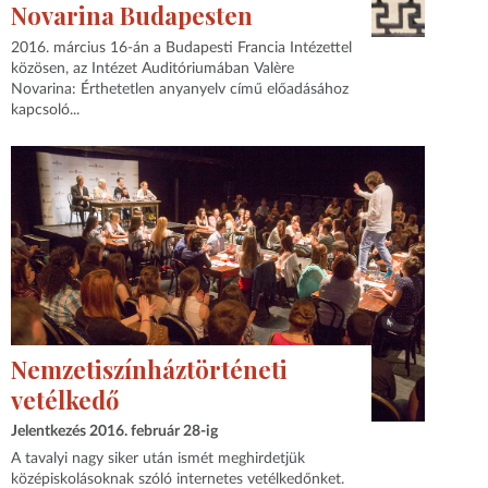
Novarina Budapesten
2016. március 16-án a Budapesti Francia Intézettel
közösen, az Intézet Auditóriumában Valère
Novarina: Érthetetlen anyanyelv című előadásához
kapcsoló...
Nemzetiszínháztörténeti
vetélkedő
Jelentkezés 2016. február 28-ig
A tavalyi nagy siker után ismét meghirdetjük
középiskolásoknak szóló internetes vetélkedőnket.