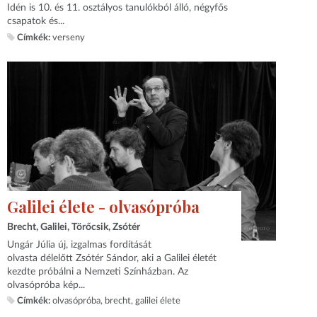
Idén is 10. és 11. osztályos tanulókból álló, négyfős
csapatok és...
Címkék:
verseny
Galilei élete - olvasópróba
Brecht, Galilei, Törőcsik, Zsótér
Ungár Júlia új, izgalmas fordítását
olvasta délelőtt Zsótér Sándor, aki a Galilei életét
kezdte próbálni a Nemzeti Színházban. Az
olvasópróba kép...
Címkék:
olvasópróba
brecht
galilei élete