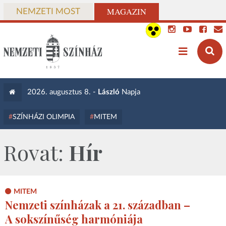
MAGAZIN
NEMZETI MOST
2026. augusztus 8. -
László
Napja
SZÍNHÁZI OLIMPIA
MITEM
Rovat:
Hír
MITEM
Nemzeti színházak a 21. században –
A sokszínűség harmóniája