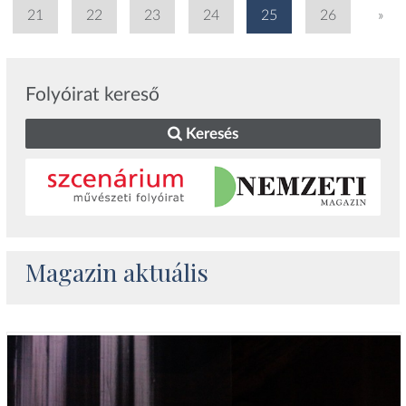
21
22
23
24
25
26
»
Folyóirat kereső
Keresés
Magazin aktuális