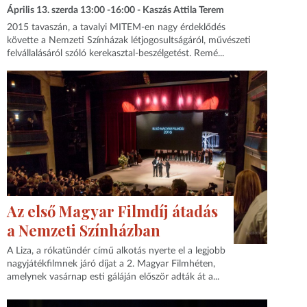
Április 13. szerda 13:00 -16:00 - Kaszás Attila Terem
2015 tavaszán, a tavalyi MITEM-en nagy érdeklődés
követte a Nemzeti Színházak létjogosultságáról, művészeti
felvállalásáról szóló kerekasztal-beszélgetést. Remé...
Az első Magyar Filmdíj átadás
a Nemzeti Színházban
A Liza, a rókatündér című alkotás nyerte el a legjobb
nagyjátékfilmnek járó díjat a 2. Magyar Filmhéten,
amelynek vasárnap esti gáláján először adták át a...