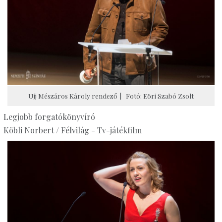
Ujj Mészáros Károly rendező | Fotó: Eöri Szabó Zsolt
Legjobb forgatókönyvíró
Köbli Norbert / Félvilág - Tv-játékfilm