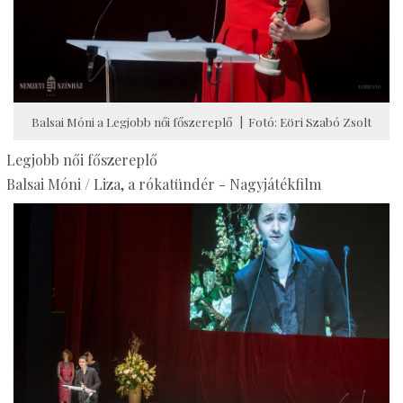
Balsai Móni a Legjobb női főszereplő | Fotó: Eöri Szabó Zsolt
Legjobb női főszereplő
Balsai Móni / Liza, a rókatündér - Nagyjátékfilm