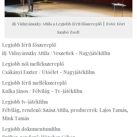
ifj. Vidnyánszky Attila a Legjobb férfi főszereplő | Fotó: Eöri
Szabó Zsolt
Legjobb férfi főszereplő
ifj. Vidnyánszky Attila / Veszettek - Nagyjátékfilm
Legjobb női mellékszereplő
Csákányi Eszter / Utóélet - Nagyjátékfilm
Legjobb férfi mellékszereplő
Kulka János / Félvilág - Tv-játékfilm
Legjobb tv-játékfilm
Félvilág, rendező: Szász Attila, producerek: Lajos Tamás,
Mink Tamás
Legjobb dokumentumfilm