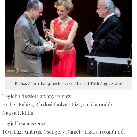
Balázs Gábor hangmester veszi át a djat Tóth Augusztától
Legjobb díszlet/látvány/jelmez
Hujber Balázs, Bárdosi Ibolya / Liza, a rókatündér -
Nagyjátékfilm
Legjobb zeneszerző
Tövisházi Ambrus, Csengery Dániel / Liza, a rókatündér -