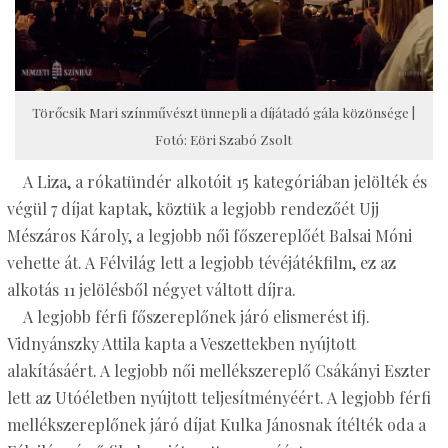
Törőcsik Mari színművészt ünnepli a díjátadó gála közönsége |
Fotó: Eöri Szabó Zsolt
A Liza, a rókatündér alkotóit 15 kategóriában jelölték és
végül 7 díjat kaptak, köztük a legjobb rendezőét Ujj
Mészáros Károly, a legjobb női főszereplőét Balsai Móni
vehette át. A Félvilág lett a legjobb tévéjátékfilm, ez az
alkotás 11 jelölésből négyet váltott díjra.
A legjobb férfi főszereplőnek járó elismerést ifj.
Vidnyánszky Attila kapta a Veszettekben nyújtott
alakításáért. A legjobb női mellékszereplő Csákányi Eszter
lett az Utóéletben nyújtott teljesítményéért. A legjobb férfi
mellékszereplőnek járó díjat Kulka Jánosnak ítélték oda a