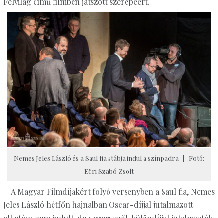
Félvilág című filmben játszott szerepéért.
Nemes Jeles László és a Saul fia stábja indul a színpadra | Fotó:
Eöri Szabó Zsolt
A Magyar Filmdíjakért folyó versenyben a Saul fia, Nemes
Jeles László hétfőn hajnalban Oscar-díjjal jutalmazott
alkotása nem indult, de a szervezők különdíjjal jutalmazták