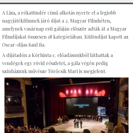
A Liza, a rókatündér című alkotás nyerte el a legjobb
nagyjátékfilmnek járó díjat a 2. Magyar Filmhéten,
amelynek vasárnap esti gáláján először adták át a Magyar
Filmdíjakat összesen 18 kategóriában. Különdíjat kapott az
Oscar-díjas Saul fia.
A díjátadón a Körhinta c. előadásunkból láthattak a
vendégek egy rövid részletet, a gála végén pedig
színházunk művésze Törőcsik Mari is megjelent.