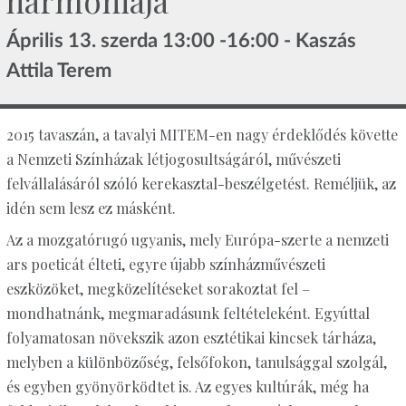
harmóniája
Április 13. szerda 13:00 -16:00 - Kaszás
Attila Terem
2015 tavaszán, a tavalyi MITEM-en nagy érdeklődés követte
a Nemzeti Színházak létjogosultságáról, művészeti
felvállalásáról szóló kerekasztal-beszélgetést. Reméljük, az
idén sem lesz ez másként.
Az a mozgatórugó ugyanis, mely Európa-szerte a nemzeti
ars poeticát élteti, egyre újabb színházművészeti
eszközöket, megközelítéseket sorakoztat fel –
mondhatnánk, megmaradásunk feltételeként. Egyúttal
folyamatosan növekszik azon esztétikai kincsek tárháza,
melyben a különbözőség, felsőfokon, tanulsággal szolgál,
és egyben gyönyörködtet is. Az egyes kultúrák, még ha