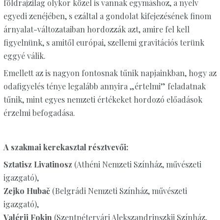
földrajzilag olykor közel is vannak egymáshoz, a nyelv
egyedi zenéjében, s ezáltal a gondolat kifejezésének finom
árnyalat-változataiban hordozzák azt, amire fel kell
figyelnünk, s amitől európai, szellemi gravitációs terünk
eggyé válik.
Emellett az is nagyon fontosnak tűnik napjainkban, hogy az
odafigyelés ténye legalább annyira „értelmi” feladatnak
tűnik, mint egyes nemzeti értékeket hordozó előadások
érzelmi befogadása.
A szakmai kerekasztal résztvevői:
Sztatisz Livatinosz
(Athéni Nemzeti Színház, művészeti
igazgató),
Zejko Hubač
(Belgrádi Nemzeti Színház, művészeti
igazgató),
Valérij Fokin
(Szentpétervári Alekszandrinszkij Színház,