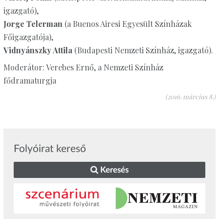
igazgató),
Jorge Telerman
(a Buenos Airesi Egyesült Színházak
Főigazgatója),
Vidnyánszky Attila
(Budapesti Nemzeti Színház, igazgató).
Moderátor: Verebes Ernő, a Nemzeti Színház
fődramaturgja
(2016. március 8.)
Folyóirat kereső
Keresés