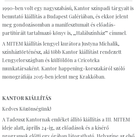
1990-ben volt egy nagyszabású, Kantor színpadi tárgyait is
bemutató kiállítás a Budapest Galériában, és ekkor jelent
meg gondozásomban a manifesztumait és előadás-
partitúráit tartalmazó könyv is, „Halálszínház” címmel.
A MITEM kiállítás lengyel kurátora Justyna Michalik,
színháztörténész, aki több Kantor kiállítást rendezett
Lengyelországban és külföldön a Cricoteka
munkatársaként. Kantor happening-korszakáról szóló
monográfiája 2015-ben jelent meg Krakkóban.
KANTOR KIÁLLÍTÁS
Kedves Közönségünk!
A Tadeusz Kantornak emléket állító kiállítás a III. MITEM
ideje alatt, április 24-ig, az előadások és a kísérő
programok előtti egy órában látogatható. Helyszíne az első