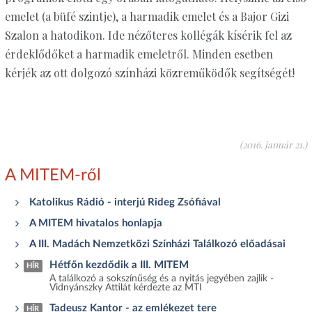
emelet (a büfé szintje), a harmadik emelet és a Bajor Gizi
Szalon a hatodikon. Ide nézőteres kollégák kísérik fel az
érdeklődőket a harmadik emeletről. Minden esetben
kérjék az ott dolgozó színházi közreműködők segítségét!
(2016. január 21.)
A MITEM-ről
Katolikus Rádió - interjú Rideg Zsófiával
A MITEM hivatalos honlapja
A III. Madách Nemzetközi Színházi Találkozó előadásai
Hétfőn kezdődik a III. MITEM
HÍR
A találkozó a sokszínűség és a nyitás jegyében zajlik -
Vidnyánszky Attilát kérdezte az MTI
Tadeusz Kantor - az emlékezet tere
HÍR