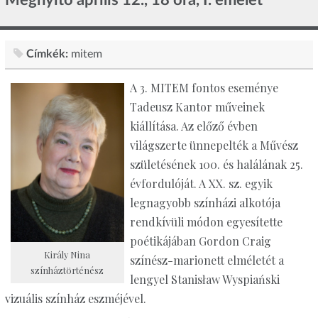
Címkék:
mitem
A 3. MITEM fontos eseménye
Tadeusz Kantor műveinek
kiállítása. Az előző évben
világszerte ünnepelték a Művész
születésének 100. és halálának 25.
évfordulóját. A XX. sz. egyik
legnagyobb színházi alkotója
rendkívüli módon egyesítette
poétikájában Gordon Craig
Király Nina
színész-marionett elméletét a
színháztörténész
lengyel Stanisław Wyspiański
vizuális színház eszméjével.