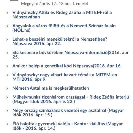
Megnyitó április 12., 18 óra, I. emelet
Vidnyánszky Attila és Rideg Zsófia a MITEM-ről a
Népszavában
Angyalok a város fölött és a Nemzeti Színház falain
(NOL.hu)
Lehet-e beszélni menekültekről a Nemzetiben?
Népszava|2016. ápr 22.
Shakespeare bűvkörében Népszava-információ|2016. ápr
25.
Amikor belép a genetikai kód Népszava|2016. ápr 16.
Vidnyánszky: nagy vihart kavart témák a MITEM-en
MTI|2016. ápr 9.
Németh Antal ma is megkerülhetetlen
Műhelymunka tizenhárom országgal - Rideg Zsófia interjú
(Magyar Idők 2016. április 22.)
Négy ország színházának vezetői egy asztalnál (Magyar
Idők 2016. ápr. 15.)
Élő halottak gyermeki valója - Kantor kiállítas (Magyar
Idők - 2016. ápr. 14.)