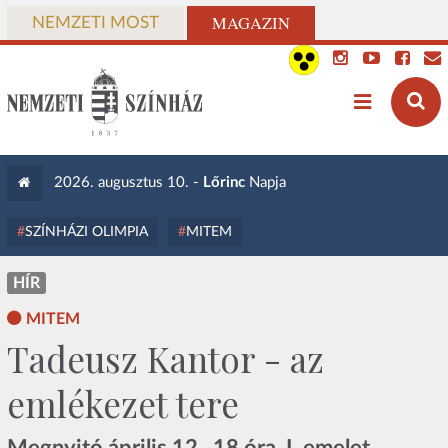
MAGAZIN
NEMZETI MOST
2026. augusztus 10. -
Lőrinc
Napja
SZÍNHÁZI OLIMPIA
MITEM
HÍR
MITEM
Tadeusz Kantor - az
emlékezet tere
Megnyitó április 12., 18 óra, I. emelet