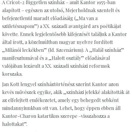
A Cricot-2 független színház – amit Kantor 1955-ban
alapított – egészen az utolsó, Mejerholdnak szentelt és
befejezetlenül maradt előadásáig („Ma van a
születésnapom”) a XX. századi avantgárd ars poétikájat
követte. Ennek legjelentősebb kifejezését találjuk a Kantor
által írott, a közelmúltban magyar nyelvre fordított
„Milánói leckékben” (ld. Szcenárium). A „Halál színház”
manifesztumával és a „Halott osztály” előadásával
valójában lezárult a XX. századi színházi reformok
korszaka.
Jan Kott lengyel színháztörténész szerint Kantor azon
kevés művészek egyike, akik „színházi jelekké alakították át
az elfelejtett emlékezetet, amely egy behegedt sebként
mindannyiunkban ott van. Lehet, hogy éppen ebben áll
Kantor-Charon katartikus szerepe –visszahozza a
halottakat”.