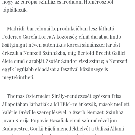
hogy az európai színház és irodalom Homéroszból
táplálkozik.
Madridi-barcelonai koprodukcióban lesz látható
Federico García Lorca A közönség című darabja, Jindo
Ssiitgimgut néven autentikus koreai sámánszertartást
érkezik a Nemzeti Színházba, míg Bertold Brecht Galilei
élete című darabját Zsótér Sándor viszi színre; a Nemzeti
egyik legújabb előadását a fesztivál közönsége is
megtekintheti.
Thomas Ostermeier Sirály-rendezését egészen friss
állapotában láthatják a MITEM-re érkezők, mások mellett
Valérie Dréville szereplésével. A Szerb Nemzeti Színház
Jovan Sterija Popovic Hazafiak című színművével jön
Budapestre, Gorkij Éjjeli menedékhelyét a tbiliszi Állami