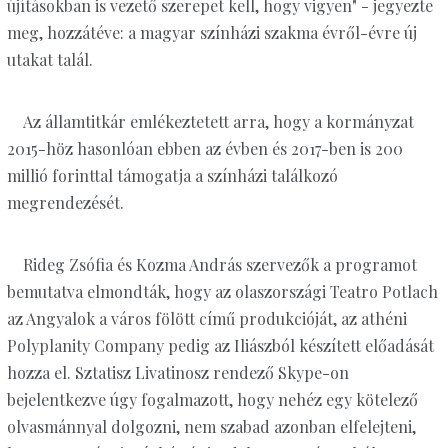
újításokban is vezető szerepet kell, hogy vigyen" - jegyezte
meg, hozzátéve: a magyar színházi szakma évről-évre új
utakat talál.
Az államtitkár emlékeztetett arra, hogy a kormányzat
2015-höz hasonlóan ebben az évben és 2017-ben is 200
millió forinttal támogatja a színházi találkozó
megrendezését.
Rideg Zsófia és Kozma András szervezők a programot
bemutatva elmondták, hogy az olaszországi Teatro Potlach
az Angyalok a város fölött című produkcióját, az athéni
Polyplanity Company pedig az Iliászból készített előadását
hozza el. Sztatisz Livatinosz rendező Skype-on
bejelentkezve úgy fogalmazott, hogy nehéz egy kötelező
olvasmánnyal dolgozni, nem szabad azonban elfelejteni,