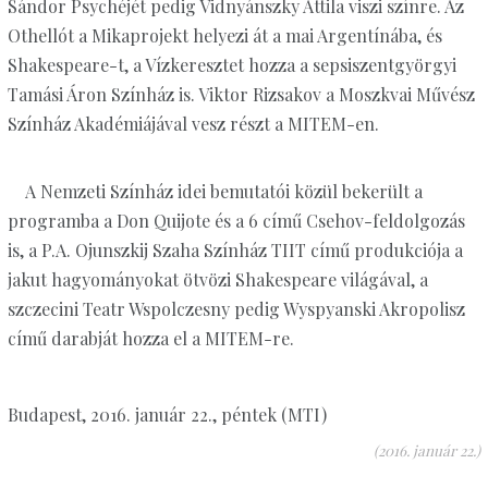
Sándor Psychéjét pedig Vidnyánszky Attila viszi színre. Az
Othellót a Mikaprojekt helyezi át a mai Argentínába, és
Shakespeare-t, a Vízkeresztet hozza a sepsiszentgyörgyi
Tamási Áron Színház is. Viktor Rizsakov a Moszkvai Művész
Színház Akadémiájával vesz részt a MITEM-en.
A Nemzeti Színház idei bemutatói közül bekerült a
programba a Don Quijote és a 6 című Csehov-feldolgozás
is, a P.A. Ojunszkij Szaha Színház TIIT című produkciója a
jakut hagyományokat ötvözi Shakespeare világával, a
szczecini Teatr Wspolczesny pedig Wyspyanski Akropolisz
című darabját hozza el a MITEM-re.
Budapest, 2016. január 22., péntek (MTI)
(2016. január 22.)