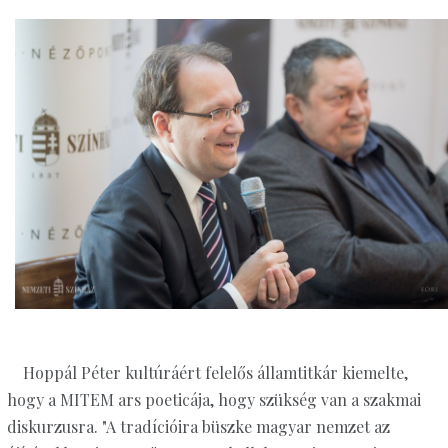
Hoppál Péter kultúráért felelős államtitkár kiemelte,
hogy a MITEM ars poeticája, hogy szükség van a szakmai
diskurzusra. "A tradícióira büszke magyar nemzet az