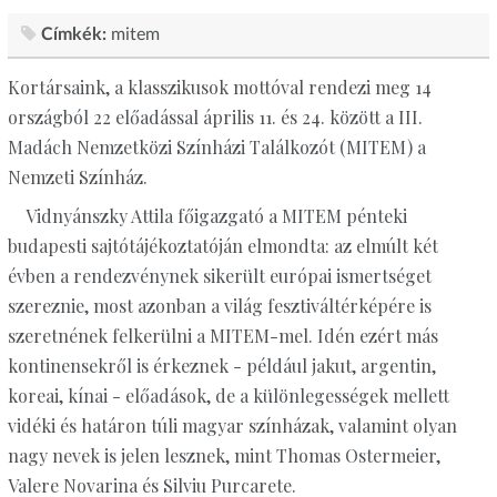
Címkék:
mitem
Kortársaink, a klasszikusok mottóval rendezi meg 14
országból 22 előadással április 11. és 24. között a III.
Madách Nemzetközi Színházi Találkozót (MITEM) a
Nemzeti Színház.
Vidnyánszky Attila főigazgató a MITEM pénteki
budapesti sajtótájékoztatóján elmondta: az elmúlt két
évben a rendezvénynek sikerült európai ismertséget
szereznie, most azonban a világ fesztiváltérképére is
szeretnének felkerülni a MITEM-mel. Idén ezért más
kontinensekről is érkeznek - például jakut, argentin,
koreai, kínai - előadások, de a különlegességek mellett
vidéki és határon túli magyar színházak, valamint olyan
nagy nevek is jelen lesznek, mint Thomas Ostermeier,
Valere Novarina és Silviu Purcarete.