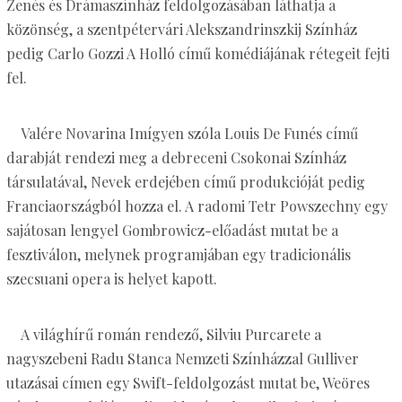
Zenés és Drámaszínház feldolgozásában láthatja a
közönség, a szentpétervári Alekszandrinszkij Színház
pedig Carlo Gozzi A Holló című komédiájának rétegeit fejti
fel.
Valére Novarina Imígyen szóla Louis De Funés című
darabját rendezi meg a debreceni Csokonai Színház
társulatával, Nevek erdejében című produkcióját pedig
Franciaországból hozza el. A radomi Tetr Powszechny egy
sajátosan lengyel Gombrowicz-előadást mutat be a
fesztiválon, melynek programjában egy tradicionális
szecsuani opera is helyet kapott.
A világhírű román rendező, Silviu Purcarete a
nagyszebeni Radu Stanca Nemzeti Színházzal Gulliver
utazásai címen egy Swift-feldolgozást mutat be, Weöres