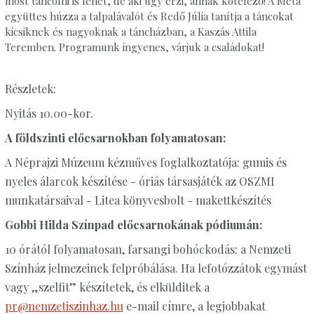
most táncolni is lehet, de aki úgy érzi, annak kötelező! A Méta
együttes húzza a talpalávalót és Redő Júlia tanítja a táncokat
kicsiknek és nagyoknak a táncházban, a Kaszás Attila
Teremben. Programunk ingyenes, várjuk a családokat!
Részletek:
Nyitás 10.00-kor.
A földszinti előcsarnokban folyamatosan:
A Néprajzi Múzeum kézműves foglalkoztatója: gumis és
nyeles álarcok készítése - óriás társasjáték az OSZMI
munkatársaival - Litea könyvesbolt - makettkészítés
Gobbi Hilda Színpad előcsarnokának pódiumán:
10 órától folyamatosan, farsangi bohóckodás: a Nemzeti
Színház
jelmezeinek felpróbálása. Ha lefotózzátok egymást
vagy „szelfit” készítetek,
és elkülditek a
pr@nemzetiszinhaz.hu
e-mail címre, a legjobbakat