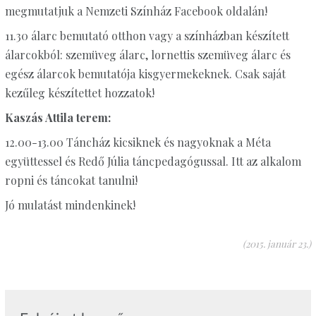
megmutatjuk
a Nemzeti Színház Facebook oldalán!
11.30 álarc bemutató otthon vagy a színházban készített
álarcokból: szemüveg
álarc, lornettis szemüveg álarc és
egész álarcok bemutatója kisgyermekeknek. Csak saját
kezűleg készítettet hozzatok!
Kaszás Attila terem:
12.00-13.00 Táncház kicsiknek és nagyoknak a Méta
együttessel és Redő Júlia
táncpedagógussal. Itt az alkalom
ropni és táncokat tanulni!
Jó mulatást mindenkinek!
(2015. január 23.)