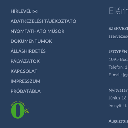
Elér
HÍRLEVÉL ✉️
ADATKEZELÉSI TÁJÉKOZTATÓ
SZERVEZÉ
NYOMTATHATÓ MŰSOR
szervezes
DOKUMENTUMOK
ÁLLÁSHIRDETÉS
JEGYPÉN
1095 Budap
PÁLYÁZATOK
Telefon: 
KAPCSOLAT
E-mail:
je
IMPRESSZUM
Nyitvatar
PRÓBATÁBLA
Június 16-
én nyit ki.
Augusztus