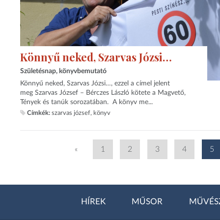
Könnyű neked, Szarvas Józsi…
Születésnap, könyvbemutató
Könnyű neked, Szarvas Józsi…, ezzel a címel jelent
meg Szarvas József – Bérczes László kötete a Magvető,
Tények és tanúk sorozatában. A könyv me...
Címkék:
szarvas józsef
könyv
«
1
2
3
4
5
HÍREK
MŰSOR
MŰVÉS