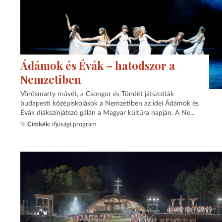
Ádámok és Évák – hatodszor a
Nemzetiben
Vörösmarty művét, a Csongor és Tündét játszották
budapesti középiskolások a Nemzetiben az idei Ádámok és
Évák diákszínjátszó gálán a Magyar kultúra napján. A Ne...
Címkék:
ifjúsági program