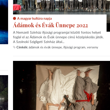
A magyar kultúra napja
Ádámok és Évák Ünnepe 2022
A Nemzeti Színház ifjúsági programjai között fontos helyet
foglal el az Ádámok és Évák ünnepe című középiskolás játék.
A Szolnoki Szigligeti Színház által...
Címkék:
ádámok és évák ünnepe
ifjúsági program
verseny