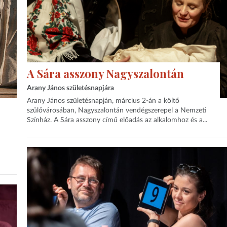
A Sára asszony Nagyszalontán
Arany János születésnapjára
Arany János születésnapján, március 2-án a költő
szülővárosában, Nagyszalontán vendégszerepel a Nemzeti
Színház. A Sára asszony című előadás az alkalomhoz és a...