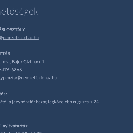
hetőségek
SI OSZTÁLY
@nemzetiszinhaz.hu
ZTÁR
est, Bajor Gizi park 1.
1/476-6868
gypenztar@nemzetiszinhaz.hu
tás:
ától a jegypénztár bezár, legközelebb augusztus 24-
i nyitvatartás: