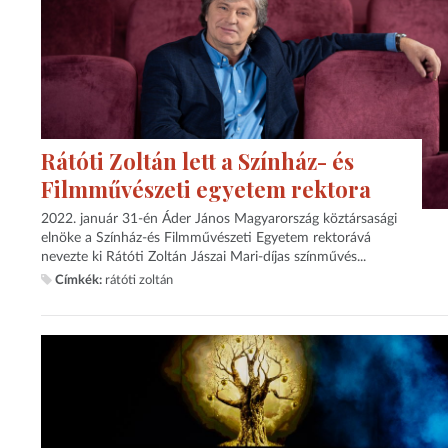
Rátóti Zoltán lett a Színház- és
Filmművészeti egyetem rektora
2022. január 31-én Áder János Magyarország köztársasági
elnöke a Színház-és Filmművészeti Egyetem rektorává
nevezte ki Rátóti Zoltán Jászai Mari-díjas színművés...
Címkék:
rátóti zoltán