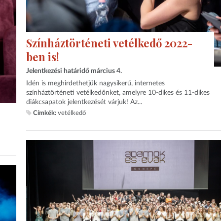
Színháztörténeti vetélkedő 2022-
ben is!
Jelentkezési határidő március 4.
Idén is meghirdethetjük nagysikerű, internetes
színháztörténeti vetélkedőnket, amelyre 10-dikes és 11-dikes
diákcsapatok jelentkezését várjuk! Az...
Címkék:
vetélkedő