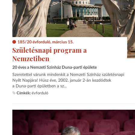
185/20 évforduló, március 15.
Születésnapi program a
Nemzetiben
20 éves a Nemzeti Színház Duna-parti épülete
Szeretettel várunk mindenkit a Nemzeti Színház születésnapi
Nyílt Napjára! Húsz éve, 2002. január 2-án kezdődtek
a Duna-parti épületben a sz...
Címkék:
évforduló