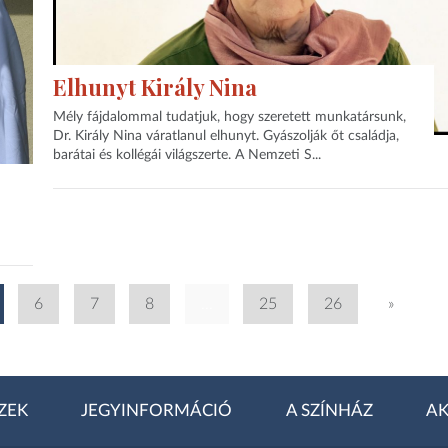
Elhunyt Király Nina
Mély fájdalommal tudatjuk, hogy szeretett munkatársunk,
Dr. Király Nina váratlanul elhunyt. Gyászolják őt családja,
barátai és kollégái világszerte. A Nemzeti S...
6
7
8
...
25
26
»
ZEK
JEGYINFORMÁCIÓ
A SZÍNHÁZ
AK