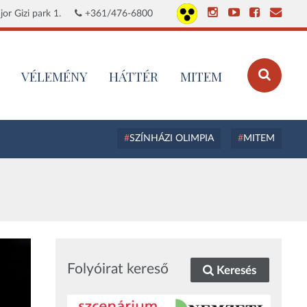
or Gizi park 1.
+361/476-6800
VÉLEMÉNY
HÁTTÉR
MITEM
SZÍNHÁZI OLIMPIA
MITEM
Folyóirat kereső
Keresés