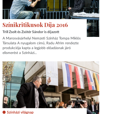
Színikritikusok Díja 2016
Trill Zsolt és Zsótér Sándor is díjazott
A Marosvásárhelyi Nemzeti Színház Tompa Miklós
Társulata A nyugalom című, Radu Afrim rendezte
produkciója kapta a legjobb előadásnak járó
elismerést a Színházi...
Színházi világnap