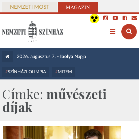
MAGAZIN
NEMZETI MOST
2026. augusztus 7. -
Ibolya
Napja
SZÍNHÁZI OLIMPIA
MITEM
Címke:
művészeti
díjak