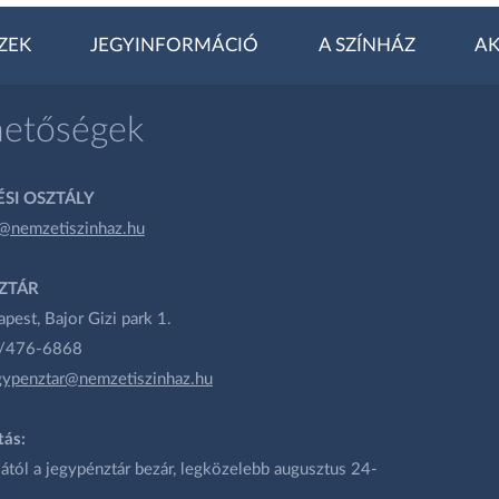
ZEK
JEGYINFORMÁCIÓ
A SZÍNHÁZ
AK
hetőségek
SI OSZTÁLY
@nemzetiszinhaz.hu
ZTÁR
est, Bajor Gizi park 1.
1/476-6868
gypenztar@nemzetiszinhaz.hu
tás:
ától a jegypénztár bezár, legközelebb augusztus 24-