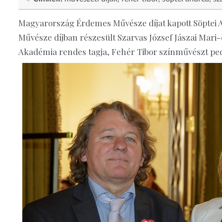
Magyarország Érdemes Művésze díjat kapott Söptei A
Művésze díjban részesült Szarvas József Jászai Mar
Akadémia rendes tagja, Fehér Tibor színművészt pedi