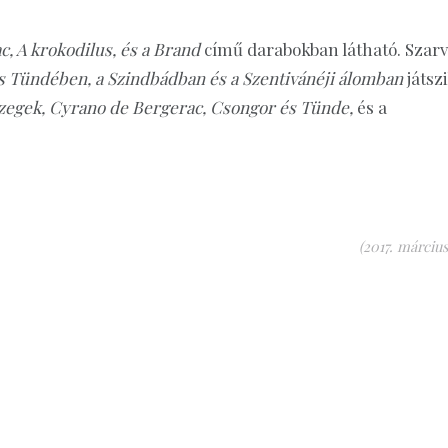
, A krokodilus, és a Brand
című darabokban látható. Szar
s Tündében, a Szindbádban és a Szentivánéji álomban
játszi
zegek, Cyrano de Bergerac, Csongor és Tünde,
és a
(2017. március 