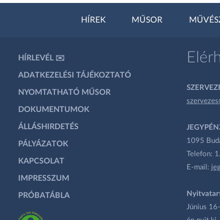
HÍREK
MŰSOR
MŰVÉS
Elér
HÍRLEVÉL ✉️
ADATKEZELÉSI TÁJÉKOZTATÓ
SZERVEZÉ
NYOMTATHATÓ MŰSOR
szervezes
DOKUMENTUMOK
ÁLLÁSHIRDETÉS
JEGYPÉN
1095 Budap
PÁLYÁZATOK
Telefon: 
KAPCSOLAT
E-mail:
je
IMPRESSZUM
Nyitvatar
PRÓBATÁBLA
Június 16-