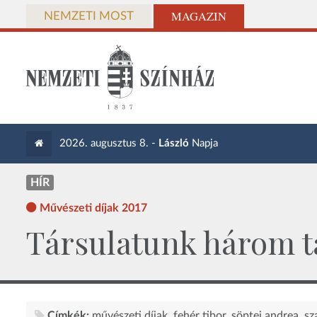
MAGAZIN
NEMZETI MOST
2026. augusztus 8. -
László
Napja
HÍR
Művészeti díjak 2017
Társulatunk három ta
Címkék:
művészeti díjak
fehér tibor
söptei andrea
sz