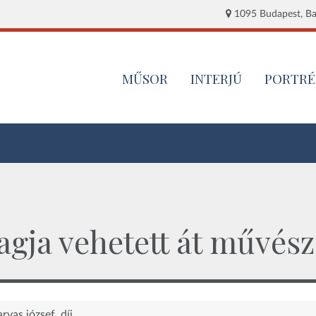
1095 Budapest, Baj
MŰSOR
INTERJÚ
PORTRÉ
gja vehetett át művész
arvas józsef
díj