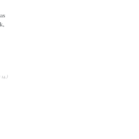
vas
k,
14.)