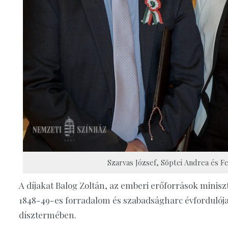
Szarvas József, Söptei Andrea és Fe
A díjakat Balog Zoltán, az emberi erőforrások miniszt
1848-49-es forradalom és szabadságharc évfordulója 
dísztermében.