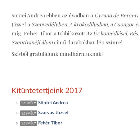
Söptei Andrea ebben az évadban a
Cyrano de Bergerac
József a
Szenvedélyben, A krokodilusban, a Csongor é
míg, Fehér Tibor a többi között
Az Úr komédiásai, Rés
Szentivánéji álom
című darabokban lép színre!
Szívből gratulálunk mindhármuknak!
Kitüntetettjeink 2017
Söptei Andrea
SZEMÉLY
Szarvas József
SZEMÉLY
Fehér Tibor
SZEMÉLY