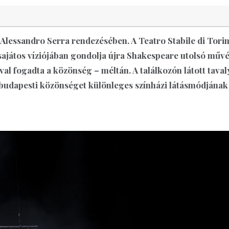
 Alessandro Serra rendezésében. A Teatro Stabile di Tori
 sajátos víziójában gondolja újra Shakespeare utolsó művé
l fogadta a közönség – méltán. A találkozón látott taval
budapesti közönséget különleges színházi látásmódjának