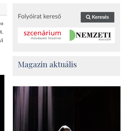
Folyóirat kereső
Keresés
no
t.
yi
Magazin aktuális