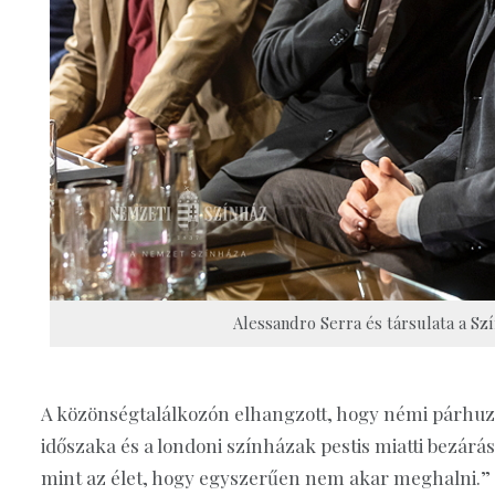
Alessandro Serra és társulata a Sz
A közönségtalálkozón elhangzott, hogy némi párhu
időszaka és a londoni színházak pestis miatti bezárá
mint az élet, hogy egyszerűen nem akar meghalni.” S