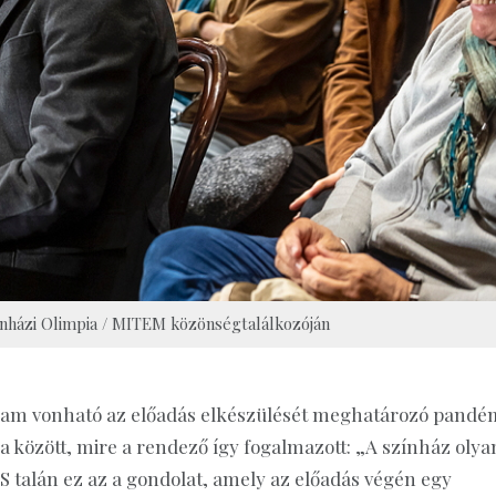
ínházi Olimpia / MITEM közönségtalálkozóján
zam vonható az előadás elkészülését meghatározó pandé
sa között, mire a rendező így fogalmazott: „A színház olya
 talán ez az a gondolat, amely az előadás végén egy