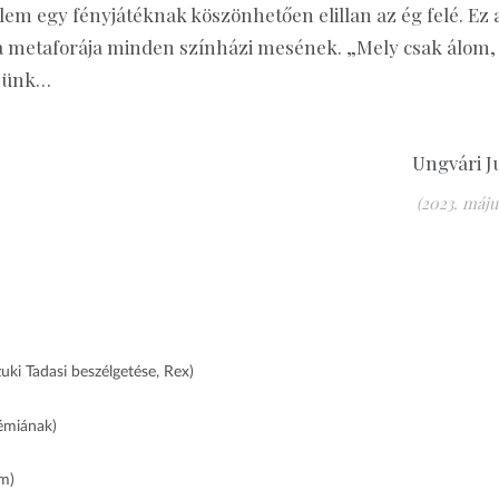
lem egy fényjátéknak köszönhetően elillan az ég felé. Ez 
a metaforája minden színházi mesének. „Mely csak álom,
zzünk…
Ungvári J
(2023. május
uki Tadasi beszélgetése, Rex)
démiának)
um)