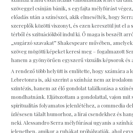
szöveggel csínján bánik, s egyfajta mélyfúrást végez
előadás után a színészei, akik elmesélték, hogy Serra 
szereplők közötti viszonyt, és ezen keresztül jut el
térből és szituációkból indul ki. Ő maga is beszélt a
„sugárzó szavakat” Shakespeare művében, amelyek t
szöveg mögötti képeket keresi meg – fogalmazott Ser
hanem a gyönyörűen egyszerű vizuális képsorok és a 
A rendező több helyütt is említette, hogy számára a 
Lebretonra is, aki szerint a színház nem az irodalom
szintézis, hanem az élő gondolat találkozása a színé
mondhatnánk. Eljátszottam a gondolattal, vajon mit 
spiritualitás folyamatos jelenlétéhez, a commedia de
ízlésesen tálalt humorhoz, a lírai csendekhez és h
neki. Alessandro Serra mélyfúrásai ugyanis a színhá
jelenetben, amikor a ruhákat próbálgatják, ahol egysze