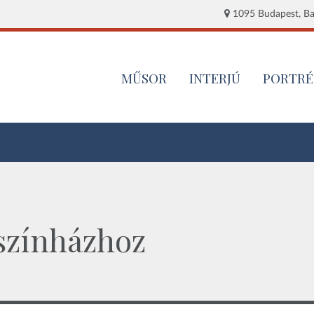
1095 Budapest, Baj
MŰSOR
INTERJÚ
PORTRÉ
 színházhoz