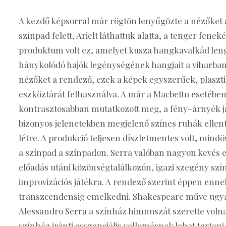
A kezdő képsorral már rögtön lenyűgözte a nézőket a
színpad felett, Arielt láthattuk alatta, a tenger fe
produktum volt ez, amelyet kusza hangkavalkád lenge
hánykolódó hajók legénységének hangjait a viharban. 
nézőket a rendező, ezek a képek egyszerűek, plasztik
eszköztárát felhasználva. A már a Macbettu esetében i
kontrasztosabban mutatkozott meg, a fény-árnyék ját
bizonyos jelenetekben megjelenő színes ruhák ellent
létre. A produkció teljesen díszletmentes volt, mind
a színpad a színpadon. Serra valóban nagyon kevés 
előadás utáni közönségtalálkozón, igazi szegény szín
improvizációs játékra. A rendező szerint éppen enne
transzcendensig emelkedni. Shakespeare műve ugya
Alessandro Serra a színház himnuszát szerette volna
színház iránti esszenciális vallomásnak lehet tartani