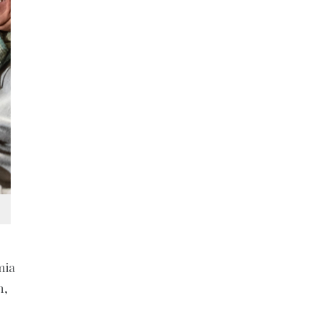
mia
n,