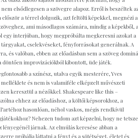
, nem elsődlegesen a szövegre alapoz. Erről is beszéltek a
először a térrel dolgozik, azt feltölti képekkel, megnézi a
 a szöveghez, ami másodlagos számára, mindig a képekből, 
rról egy interjúban, hogy megpróbálta megkeresni azokat a
árgyakat, cselekvéseket, fényforrásokat generálnak. A
ra, és valóban, ebben az előadásban sem a szöveg dominá
döntően improvizációkból kibontott, üde játék.
legfontosabb a színész, utalva egyik mesterére, Yves
 melléklete és nem is valamiféle elképzelt művészeti
szen keresztül a nézőkkel. Shakespeare like this –
szólna ehhez az előadáshoz, a költői képsorokhoz, a
ll’artéhoz hasonlóan, néhol vaskos, mégis rendkívül
angjátékokhoz? Nehezen tudom azt képzelni, hogy ne tetsz
z lényegénél járnak. Az elmúlás keresése abban a
rre próbálja láttatni a fényt és a sötétséget, életet és