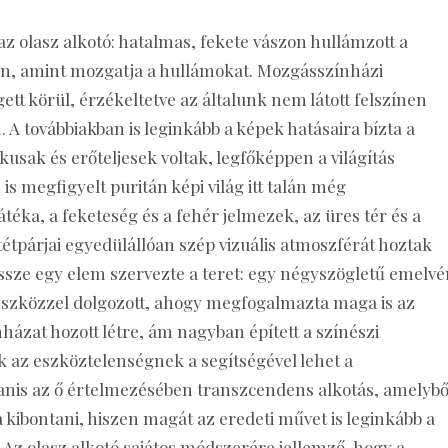
z olasz alkotó: hatalmas, fekete vászon hullámzott a
nekén, amint mozgatja a hullámokat. Mozgásszínházi
tt körül, érzékeltetve az általunk nem látott felszínen
A továbbiakban is leginkább a képek hatásaira bízta a
usak és erőteljesek voltak, legfőképpen a világítás
s megfigyelt puritán képi világ itt talán még
éka, a feketeség és a fehér jelmezek, az üres tér és a
étpárjai egyedülállóan szép vizuális atmoszférát hoztak
össze egy elem szervezte a teret: egy négyszögletű emelvé
eszközzel dolgozott, ahogy megfogalmazta maga is az
házat hozott létre, ám nagyban épített a színészi
k az eszköztelenségnek a segítségével lehet a
nis az ő értelmezésében transzcendens alkotás, amelybő
 kibontani, hiszen magát az eredeti művet is leginkább a
. Az olasz alkotó sajátos módszerére jellemző, hogy a