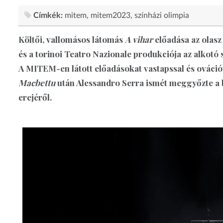
Címkék:
mitem
mitem2023
színházi olimpia
Költői, vallomásos látomás
A vihar
előadása az olasz
és a torinoi Teatro Nazionale produkciója az alkotó
A MITEM-en látott előadásokat vastapssal és ovációva
Macbettu
után Alessandro Serra ismét meggyőzte a 
erejéről.