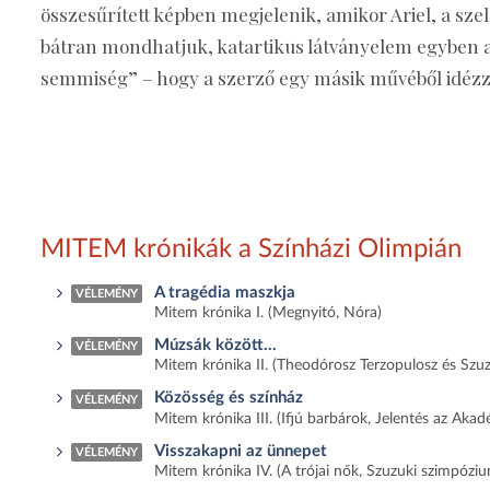
összesűrített képben megjelenik, amikor Ariel, a szel
bátran mondhatjuk, katartikus látványelem egyben 
semmiség” – hogy a szerző egy másik művéből idé
MITEM krónikák a Színházi Olimpián
A tragédia maszkja
VÉLEMÉNY
Mitem krónika I. (Megnyitó, Nóra)
Múzsák között...
VÉLEMÉNY
Mitem krónika II. (Theodórosz Terzopulosz és Szuz
Közösség és színház
VÉLEMÉNY
Mitem krónika III. (Ifjú barbárok, Jelentés az Aka
Visszakapni az ünnepet
VÉLEMÉNY
Mitem krónika IV. (A trójai nők, Szuzuki szimpózi