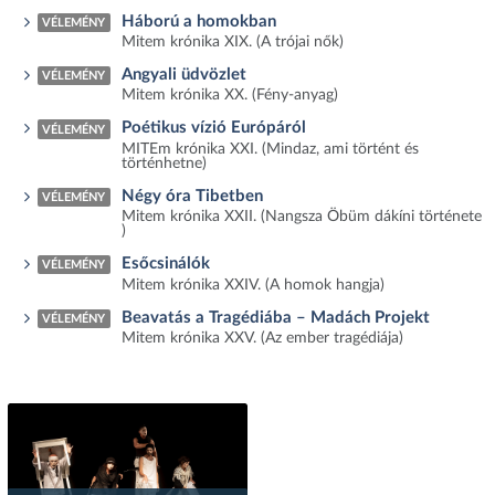
Háború a homokban
VÉLEMÉNY
Mitem krónika XIX. (A trójai nők)
Angyali üdvözlet
VÉLEMÉNY
Mitem krónika XX. (Fény-anyag)
Poétikus vízió Európáról
VÉLEMÉNY
MITEm krónika XXI. (Mindaz, ami történt és
történhetne)
Négy óra Tibetben
VÉLEMÉNY
Mitem krónika XXII. (Nangsza Öbüm dákíni története
)
Esőcsinálók
VÉLEMÉNY
Mitem krónika XXIV. (A homok hangja)
Beavatás a Tragédiába – Madách Projekt
VÉLEMÉNY
Mitem krónika XXV. (Az ember tragédiája)