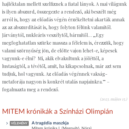
hajléktalan mellett szelfiznek a fiatal lányok. A mai világunk
is ilyen abszurd, összegezte a rendező, aki beszélt még
arról is, hogy az előadás végén érzékeltetni akarták annak
az az abszurditását is, hogy folyton félünk valamitől.
Járványtól, nukleáris veszélytől, bármitől… „Egy
megfoghatatlan szürke massza a félelem is, érezzük, hogy
valami szörnyűség jön, de előtte vajon lehet-e, képesek
vagyunk-e élni? Mi, akik elvakultunk a jóléttől, a
lustaságtól, a tévétől, amit, ha kikapcsolnak, már azt sem
tudjuk, hol vagyunk. Az előadás végénnek vakság-
metaforája nagyon is konkrét utalás napjainkra.” –
fogalmazta meg a rendező.
(2023. május 15.)
MITEM krónikák a Színházi Olimpián
A tragédia maszkja
VÉLEMÉNY
Mitem krónika I. (Megnyitó, Nóra)