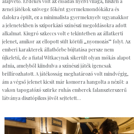
alapvető. Érdekes volt az előadás nyelvi világa, hiszen a
zenei játékok szövege főként gyermekmondókákra és
dalokra épült, ez a minimalista gyermeknyelv ugyanakkor
a jelenetekben is sziporkázó színészi megoldásokra adott
alkalmat. Kiugró szkeccs volt e tekintetben az állatkerti
jelenet, amikor az ellopott sült körüli „nyomozás” folyt. Az
emberi karakterek állatbőrbe bújtatása persze nem
újkeletű, de a fiatal Witkacynak sikerült olyan mókás alapot
adnia, amelyből kiindulva a színészi játék igencsak
brillírozhatott. A játékosság meghatározó volt mindvégig,
ám a végső jelenet kicsit már komorra hangolta a nézőt: a
vakon tapogatózó szürke ruhás emberek falanszterszerű
látványa disztópikus jövőt sejtetett…