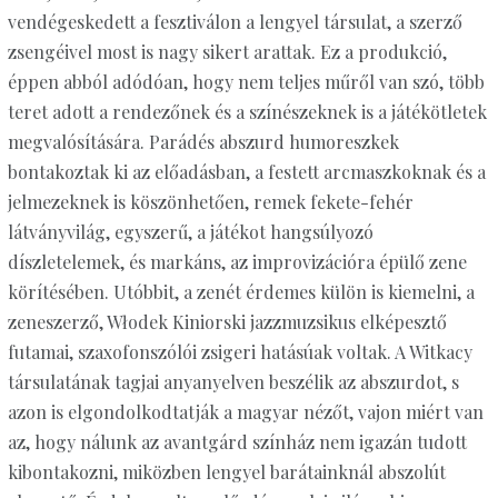
vendégeskedett a fesztiválon a lengyel társulat, a szerző
zsengéivel most is nagy sikert arattak. Ez a produkció,
éppen abból adódóan, hogy nem teljes műről van szó, több
teret adott a rendezőnek és a színészeknek is a játékötletek
megvalósítására. Parádés abszurd humoreszkek
bontakoztak ki az előadásban, a festett arcmaszkoknak és a
jelmezeknek is köszönhetően, remek fekete-fehér
látványvilág, egyszerű, a játékot hangsúlyozó
díszletelemek, és markáns, az improvizációra épülő zene
körítésében. Utóbbit, a zenét érdemes külön is kiemelni, a
zeneszerző, Włodek Kiniorski jazzmuzsikus elképesztő
futamai, szaxofonszólói zsigeri hatásúak voltak. A Witkacy
társulatának tagjai anyanyelven beszélik az abszurdot, s
azon is elgondolkodtatják a magyar nézőt, vajon miért van
az, hogy nálunk az avantgárd színház nem igazán tudott
kibontakozni, miközben lengyel barátainknál abszolút