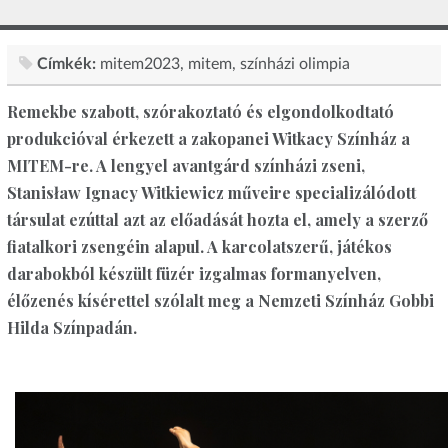
Címkék:
mitem2023
mitem
színházi olimpia
Remekbe szabott, szórakoztató és elgondolkodtató
produkcióval érkezett a zakopanei Witkacy Színház a
MITEM-re. A lengyel avantgárd színházi zseni,
Stanisław Ignacy Witkiewicz műveire specializálódott
társulat ezúttal azt az előadását hozta el, amely a szerző
fiatalkori zsengéin alapul. A karcolatszerű, játékos
darabokból készült füzér izgalmas formanyelven,
élőzenés kísérettel szólalt meg a Nemzeti Színház Gobbi
Hilda Színpadán.