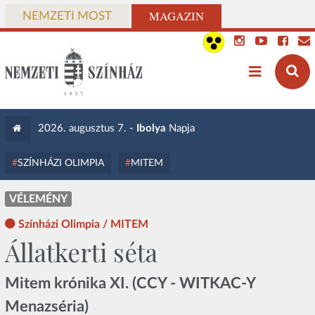
MAGAZIN
NEMZETI MOST
2026. augusztus 7. -
Ibolya
Napja
SZÍNHÁZI OLIMPIA
MITEM
VÉLEMÉNY
Színházi Olimpia / MITEM
Állatkerti séta
Mitem krónika XI. (CCY - WITKAC-Y
Menazséria)