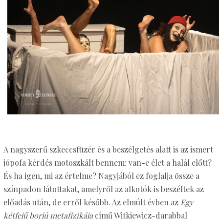
A nagyszerű szkeccsfüzér és a beszélgetés alatt is az ismert
jópofa kérdés motoszkált bennem: van-e élet a halál előtt?
És ha igen, mi az értelme? Nagyjából ez foglalja össze a
színpadon látottakat, amelyről az alkotók is beszéltek az
előadás után, de erről később. Az elmúlt évben az
Egy
kétfejű borjú metafizikája
című Witkiewicz-darabbal