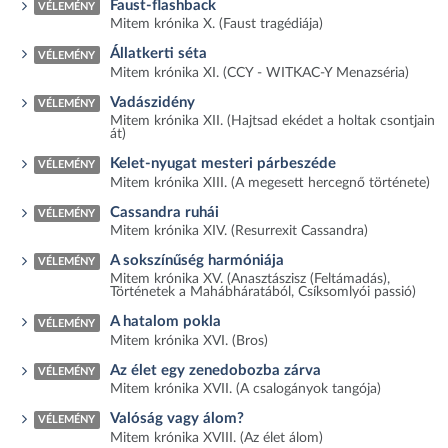
Faust-flashback
VÉLEMÉNY
Mitem krónika X. (Faust tragédiája)
Állatkerti séta
VÉLEMÉNY
Mitem krónika XI. (CCY - WITKAC-Y Menazséria)
Vadászidény
VÉLEMÉNY
Mitem krónika XII. (Hajtsad ekédet a holtak csontjain
át)
Kelet-nyugat mesteri párbeszéde
VÉLEMÉNY
Mitem krónika XIII. (A megesett hercegnő története)
Cassandra ruhái
VÉLEMÉNY
Mitem krónika XIV. (Resurrexit Cassandra)
A sokszínűség harmóniája
VÉLEMÉNY
Mitem krónika XV. (Anasztászisz (Feltámadás),
Történetek a Mahábháratából, Csíksomlyói passió)
A hatalom pokla
VÉLEMÉNY
Mitem krónika XVI. (Bros)
Az élet egy zenedobozba zárva
VÉLEMÉNY
Mitem krónika XVII. (A csalogányok tangója)
Valóság vagy álom?
VÉLEMÉNY
Mitem krónika XVIII. (Az élet álom)