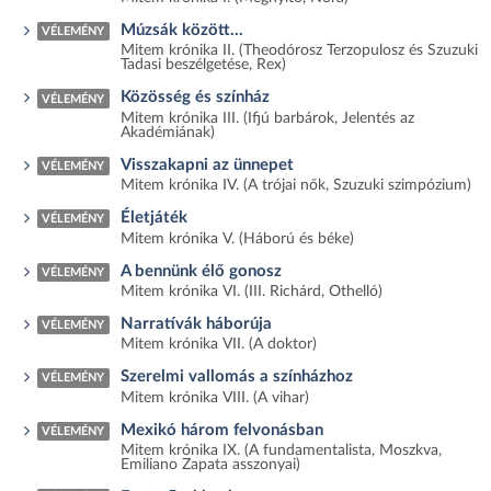
Múzsák között...
VÉLEMÉNY
Mitem krónika II. (Theodórosz Terzopulosz és Szuzuki
Tadasi beszélgetése, Rex)
Közösség és színház
VÉLEMÉNY
Mitem krónika III. (Ifjú barbárok, Jelentés az
Akadémiának)
Visszakapni az ünnepet
VÉLEMÉNY
Mitem krónika IV. (A trójai nők, Szuzuki szimpózium)
Életjáték
VÉLEMÉNY
Mitem krónika V. (Háború és béke)
A bennünk élő gonosz
VÉLEMÉNY
Mitem krónika VI. (III. Richárd, Othelló)
Narratívák háborúja
VÉLEMÉNY
Mitem krónika VII. (A doktor)
Szerelmi vallomás a színházhoz
VÉLEMÉNY
Mitem krónika VIII. (A vihar)
Mexikó három felvonásban
VÉLEMÉNY
Mitem krónika IX. (A fundamentalista, Moszkva,
Emiliano Zapata asszonyai)