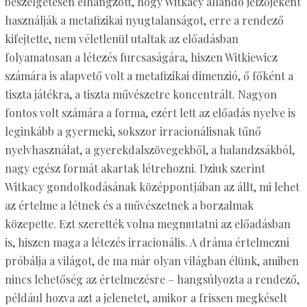
beszélgetésen elhangzott, hogy Witkacy állandó jelzőjeként
használják a metafizikai nyugtalanságot, erre a rendező
kifejtette, nem véletlenül utaltak az előadásban
folyamatosan a létezés furcsaságára, hiszen Witkiewicz
számára is alapvető volt a metafizikai dimenzió, ő főként a
tiszta játékra, a tiszta művészetre koncentrált. Nagyon
fontos volt számára a forma, ezért lett az előadás nyelve is
leginkább a gyermeki, sokszor irracionálisnak tűnő
nyelvhasználat, a gyerekdalszövegekből, a halandzsákból,
nagy egész formát akartak létrehozni. Dziuk szerint
Witkacy gondolkodásának középpontjában az állt, mi lehet
az értelme a létnek és a művészetnek a borzalmak
közepette. Ezt szerették volna megmutatni az előadásban
is, hiszen maga a létezés irracionális. A dráma értelmezni
próbálja a világot, de ma már olyan világban élünk, amiben
nincs lehetőség az értelmezésre – hangsúlyozta a rendező,
például hozva azt a jelenetet, amikor a frissen megkéselt