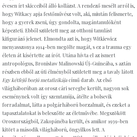
évesen írt skicceiből álló kollázst. A rendező mesélt arról is,
hogy Witkacy apja festőművész volt, aki, miután felismerte,
hogy a gyerek zseni, úgy gondolta, magántanulóként
képezteti. Ebből született meg az otthoni tanulást
kifigurázó jelenet. Elmondta azt is, hogy Witkiewicz
menyasszonya 1914-ben megölte magát, s ez a trauma egy
életen át kísértette az írót. Utána hívta el az ismert
antropológus, Bronisław Malinowski Új-Guineába, s aztán
részben ebből az úti élményből született meg a tavaly látott
Egy kétfejű borjú metafizikája
című darab. Az első
világháborúban az orosz cári seregbe került, nagyon sok
eseménynek volt így szemtanúja, átélte a bolsevik
forradalmat, látta a polgárháború borzalmait, és ezeket a
tapasztalatokat is beleszőtte az életművébe. Megszökött
Oroszországból, Zakopánéba került, és amikor 1939-ben
kitört a második világháború, öngyilkos lett. A