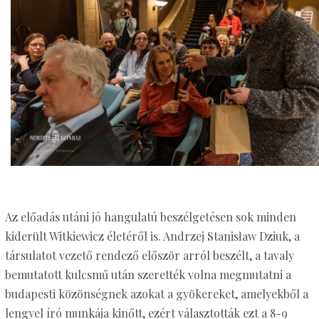
Az előadás utáni jó hangulatú beszélgetésen sok minden
kiderült Witkiewicz életéről is. Andrzej Stanisław Dziuk, a
társulatot vezető rendező először arról beszélt, a tavaly
bemutatott kulcsmű után szerették volna megmutatni a
budapesti közönségnek azokat a gyökereket, amelyekből a
lengyel író munkája kinőtt, ezért választották ezt a 8-9