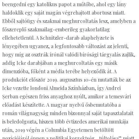
beengedni egy katolikus papot a műtőbe, ahol egy lány
haldoklik egy saját magán végrehajtott abortusz miatt.
Ebből sajtóügy és szakmai meghurcoltatás lesz, amelyben a
főszereplő szakmailag-emberileg gyakorlatilag
ellehetetlenül. A Schnitzler-darab alaphelyzete is
lényegében ugyanez, a legfontosabb változást az jelenti,
hogy míg az osztrák írónál valódi bírósági tárgyalás zajlik,
addig Icke darabjában a meghurcoltatás egy másik
dimenzióba, főként a média terébe helyeződik át. A
produkciót először 2019. augusztus 10-én mutatták be az
Icke vezette londoni Almeida Színházban, így Andrei
Șerban egészen friss anyaghoz nyúlt, amikor a temesvári
előadást készítette. A magyar nyelvű ősbemutatóba a
román világnagyság minden bizonnyal saját tapasztalatait
is beledolgozta, hiszen több évtizedes amerikai munkája
után, 2019 végén a Columbia Egyetemen betöltött
pozíciójáról éppen a politikai korrektség „túltolása” miatt