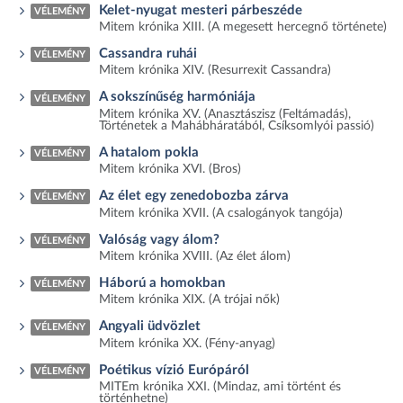
Kelet-nyugat mesteri párbeszéde
VÉLEMÉNY
Mitem krónika XIII. (A megesett hercegnő története)
Cassandra ruhái
VÉLEMÉNY
Mitem krónika XIV. (Resurrexit Cassandra)
A sokszínűség harmóniája
VÉLEMÉNY
Mitem krónika XV. (Anasztászisz (Feltámadás),
Történetek a Mahábháratából, Csíksomlyói passió)
A hatalom pokla
VÉLEMÉNY
Mitem krónika XVI. (Bros)
Az élet egy zenedobozba zárva
VÉLEMÉNY
Mitem krónika XVII. (A csalogányok tangója)
Valóság vagy álom?
VÉLEMÉNY
Mitem krónika XVIII. (Az élet álom)
Háború a homokban
VÉLEMÉNY
Mitem krónika XIX. (A trójai nők)
Angyali üdvözlet
VÉLEMÉNY
Mitem krónika XX. (Fény-anyag)
Poétikus vízió Európáról
VÉLEMÉNY
MITEm krónika XXI. (Mindaz, ami történt és
történhetne)