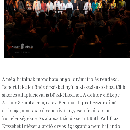
A még fiatalnak mondható angol drámaíró és rendező,
Robert Icke különös érzékkel nyúl a klasszikusokhoz, több
sikeres adaptációval is büszkélkedhet. A doktor előképe
Arthur Schnitzler 1912-es, Bernhardi professzor című
drámája, amit az író rendkívül ügyesen írt át a mai
korjelenségekre. Az alapszituáció szerint Ruth Wolff, az
Erzsébet Intézet alapító orvos-igazgatója nem hajlandó