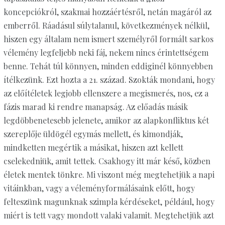
koncepciókról, szakmai hozzáértésről, netán magáról az
emberről. Ráadásul súlytalanul, következmények nélkül,
hiszen egy általam nem ismert személyről formált sarkos
vélemény legfeljebb neki fáj, nekem nincs érintettségem
benne. Tehát túl könnyen, minden eddiginél könnyebben
ítélkezünk. Ezt hozta a 21. század. Szokták mondani, hogy
az előítéletek legjobb ellenszere a megismerés, nos, ez a
fázis marad ki rendre manapság. Az előadás másik
legdöbbenetesebb jelenete, amikor az alapkonfliktus két
szereplője üldögél egymás mellett, és kimondják,
mindketten megértik a másikat, hiszen azt kellett
cselekedniük, amit tettek. Csakhogy itt már késő, közben
életek mentek tönkre. Mi viszont még megtehetjük a napi
vitáinkban, vagy a véleményformálásaink előtt, hogy
felteszünk magunknak szimpla kérdéseket, például, hogy
miért is tett vagy mondott valaki valamit. Megtehetjük azt