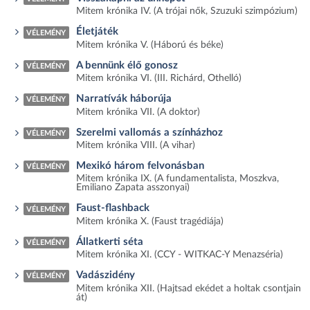
Mitem krónika IV. (A trójai nők, Szuzuki szimpózium)
Életjáték
VÉLEMÉNY
Mitem krónika V. (Háború és béke)
A bennünk élő gonosz
VÉLEMÉNY
Mitem krónika VI. (III. Richárd, Othelló)
Narratívák háborúja
VÉLEMÉNY
Mitem krónika VII. (A doktor)
Szerelmi vallomás a színházhoz
VÉLEMÉNY
Mitem krónika VIII. (A vihar)
Mexikó három felvonásban
VÉLEMÉNY
Mitem krónika IX. (A fundamentalista, Moszkva,
Emiliano Zapata asszonyai)
Faust-flashback
VÉLEMÉNY
Mitem krónika X. (Faust tragédiája)
Állatkerti séta
VÉLEMÉNY
Mitem krónika XI. (CCY - WITKAC-Y Menazséria)
Vadászidény
VÉLEMÉNY
Mitem krónika XII. (Hajtsad ekédet a holtak csontjain
át)