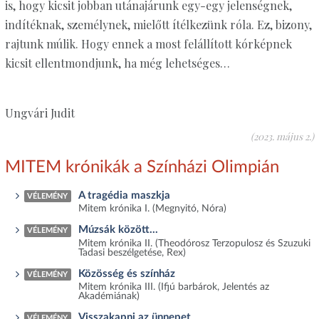
is, hogy kicsit jobban utánajárunk egy-egy jelenségnek,
indítéknak, személynek, mielőtt ítélkezünk róla. Ez, bizony,
rajtunk múlik. Hogy ennek a most felállított kórképnek
kicsit ellentmondjunk, ha még lehetséges…
Ungvári Judit
(2023. május 2.)
MITEM krónikák a Színházi Olimpián
A tragédia maszkja
VÉLEMÉNY
Mitem krónika I. (Megnyitó, Nóra)
Múzsák között...
VÉLEMÉNY
Mitem krónika II. (Theodórosz Terzopulosz és Szuzuki
Tadasi beszélgetése, Rex)
Közösség és színház
VÉLEMÉNY
Mitem krónika III. (Ifjú barbárok, Jelentés az
Akadémiának)
Visszakapni az ünnepet
VÉLEMÉNY