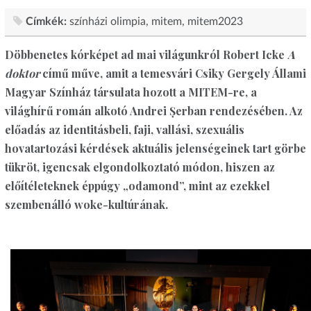
Címkék:
színházi olimpia
mitem
mitem2023
Döbbenetes kórképet ad mai világunkról Robert Icke
A
doktor
című műve, amit a temesvári Csiky Gergely Állami
Magyar Színház társulata hozott a MITEM-re, a
világhírű román alkotó Andrei Șerban rendezésében. Az
előadás az identitásbeli, faji, vallási, szexuális
hovatartozási kérdések aktuális jelenségeinek tart görbe
tükröt, igencsak elgondolkoztató módon, hiszen az
előítéleteknek éppúgy „odamond”, mint az ezekkel
szembenálló woke-kultúrának.