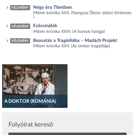
Négy óra Tibetben
VÉLEMÉNY
Mitem krónika XXII. (Nangsza Öbüm dákíni története
)
Esőcsinálók
VÉLEMÉNY
Mitem krónika XXIV. (A homok hangja)
Beavatás a Tragédiába – Madách Projekt
VÉLEMÉNY
Mitem krónika XXV. (Az ember tragédiája)
A DOKTOR (ROMÁNIA)
Folyóirat kereső