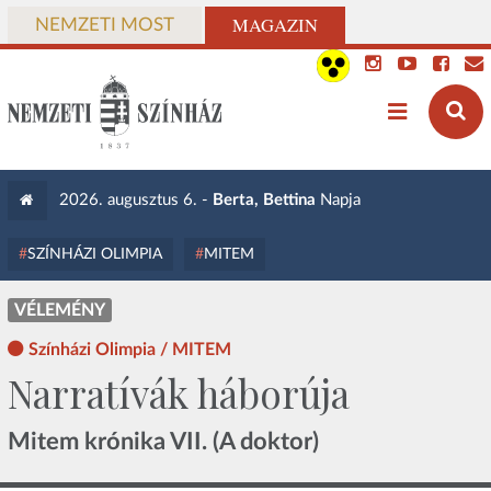
MAGAZIN
NEMZETI MOST
2026. augusztus 6. -
Berta, Bettina
Napja
SZÍNHÁZI OLIMPIA
MITEM
VÉLEMÉNY
Színházi Olimpia / MITEM
Narratívák háborúja
Mitem krónika VII. (A doktor)