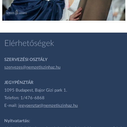
Elérhetőségek
SZERVEZÉSI OSZTÁLY
szervezes@nemzetiszinhaz.hu
JEGYPÉNZTÁR
1095 Budapest, Bajor Gizi park 1.
Telefon: 1/476-6868
E-mail:
jegypenztar@nemzetiszinhaz.hu
Nyitvatartás: