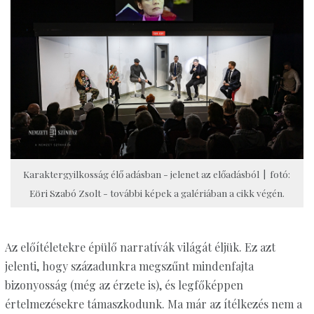
Karaktergyilkosság élő adásban - jelenet az előadásból | fotó:
Eöri Szabó Zsolt - további képek a galériában a cikk végén.
Az előítéletekre épülő narratívák világát éljük. Ez azt
jelenti, hogy századunkra megszűnt mindenfajta
bizonyosság (még az érzete is), és legfőképpen
értelmezésekre támaszkodunk. Ma már az ítélkezés nem a