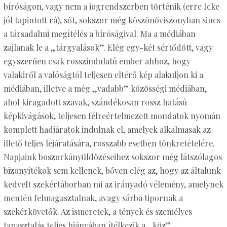
bíróságon, vagy nem a jogrendszerben történik (erre Icke
jól tapintott rá), sőt, sokszor még köszönőviszonyban sincs
a társadalmi megítélés a bíróságival. Ma a médiában
zajlanak le a „tárgyalások”. Elég egy-két sértődött, vagy
egyszerűen csak rosszindulatú ember ahhoz, hogy
valakiről a valóságtól teljesen eltérő kép alakuljon ki a
médiában, illetve a még „vadabb” közösségi médiában,
ahol kiragadott szavak, szándékosan rossz hatású
képkivágások, teljesen félreértelmezett mondatok nyomán
komplett hadjáratok indulnak el, amelyek alkalmasak az
illető teljes lejáratására, rosszabb esetben tönkretételére.
Napjaink boszorkányüldözéseihez sokszor még látszólagos
bizonyítékok sem kellenek, bőven elég az, hogy az általunk
kedvelt szekértáborban mi az irányadó vélemény, amelynek
mentén felmagasztalnak, avagy sárba tipornak a
szekérkövetők. Az ismeretek, a tények és személyes
tapasztalás teljes hiányában ítélkezik a „köz”