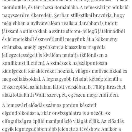
mondott le, és tért haza Romániába. A temesvári produkció
nagyszerűre sikeredett. Șerban stilisztikai bravúrja, hogy
még ebben a nyilvánvalóan realista darabban is tudott
játszani a stílusokkal: a szinte sitcom-jellegű játékmódból
és jelenetekből észrevétlenül megyünk át a kőkemény
drámába, amely egyébként a klasszikus tragédia
jellegzetességeit is kiválóan mutatja (különösen a
konfliktust illetően). A színészek hajszálpontosan
kidolgozott karaktereket hoznak, világos motivációkkal és
megszólalásokkal. A legnagyobb feladat kétségtelenül a
főszereplőé, az általam látott verzióban B. Fülöp Erzsébet
alakította Ruth Wolff szerepét, egészen megrendítően.
A temesvári előadás számos ponton készteti
elgondolkodásra, akár önvizsgálatra is a nézőt. Az
elfogultságra épülő manipuláció világát éljük. Az előadás
egyik legmegdöbbentőbb jelenete a tévéshow. Amikor a