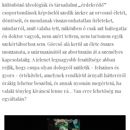
különböző ideológiák és társadalmi „érdekvédő”
csoportosulások képviselői szedik ízekre az orvosnő életét,
döntéseit, és mondanak visszavonhatatlan ítéleteket,
mindarról, amit valaha tett, miközben ő csak azt hajtogatja:
én doktor vagyok, nem azért tettem, nem tartozom egyik
szekértáborhoz sem. Górcső alá kerül az élete összes
mozzanata, a származásától az abortuszán át a személyes
kapcsolataiig. A jelenet legnagyobb feszültsége abban
rejlik, hogy csupa olyan dologról születik – felszínes és
gyors – értékítélet, amelynek rendkívül árnyalt hátteréről
órákig lehetne beszélni, és annak nyomán megérteni, ha
valaki tényleg kíváncsi lenne rá… Van erre lehetőség ma
egyáltalán?