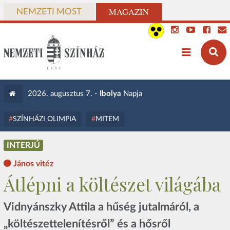
MAGAZIN
NEMZETI MOST
2026. augusztus 7. -
Ibolya
Napja
SZÍNHÁZI OLIMPIA
MITEM
INTERJÚ
János vitéz
Átlépni a költészet világába
Vidnyánszky Attila a hűség jutalmáról, a
„költészettelenítésről” és a hősről