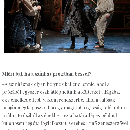
Miért baj, ha a színház prózában beszél?
–A színháznak olyan helynek kellene lennie, ahol a
prózából egyszer csak átléphetünk a költészet világába,
egy emelkedettebb viszonyrendszerbe, ahol a valóság
talaján megkapaszkodva egy magasabb igazság felé tudunk
nyúlni. Prózából az énekbe – ez a határátlépés például
különösen régóta foglalkoztat. Verebes Ernő zeneszerzővel