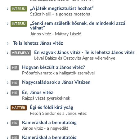
„A játék megtisztulást hozhat”
INTERJÚ
Szűcs Nelli – a gonosz mostoha
„Senki sem születik hősnek, de mindenki azzá
INTERJÚ
válhat”
János vitéz - Mátray László
Te is lehetsz János vitéz
Én vagyok János vitéz - Te is lehetsz János vitéz
VÉLEMÉNY
Lévai Balázs és Osztovits Ágnes véleménye
Hogyan készült a János vitéz?
HÍR
Próbafolyamatok a hallgatók szemével
Nagycsaládosok a János Vitézen
HÍR
Én, János vitéz
HÍR
Rajzpályázat gyerekeknek
Égi és földi királyság
HÁTTÉR
Petőfi Sándor és a János vitéz
Kamerákkal a bemutatóig
HÍR
János vitéz - a negyedik!
Kamerákkal a bemutatóig
HÍR