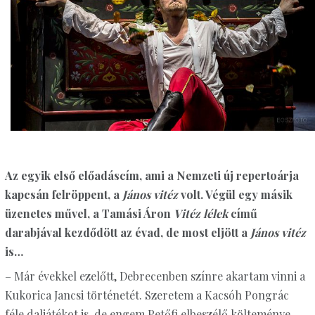
Az egyik első előadáscím, ami a Nemzeti új repertoárja
kapcsán felröppent, a
János vitéz
volt. Végül egy másik
üzenetes művel, a Tamási Áron
Vitéz lélek
című
darabjával kezdődött az évad, de most eljött a
János vitéz
is…
– Már évekkel ezelőtt, Debrecenben színre akartam vinni a
Kukorica Jancsi történetét. Szeretem a Kacsóh Pongrác
féle daljátékot is, de engem Petőfi elbeszélő költeménye