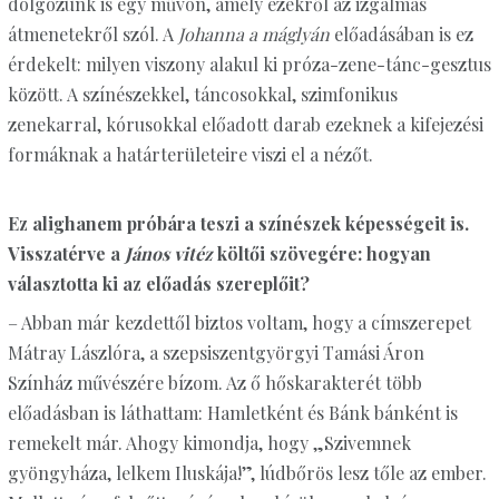
dolgozunk is egy művön, amely ezekről az izgalmas
átmenetekről szól. A
Johanna a máglyán
előadásában is ez
érdekelt: milyen viszony alakul ki próza-zene-tánc-gesztus
között. A színészekkel, táncosokkal, szimfonikus
zenekarral, kórusokkal előadott darab ezeknek a kifejezési
formáknak a határterületeire viszi el a nézőt.
Ez alighanem próbára teszi a színészek képességeit is.
Visszatérve a
János vitéz
költői szövegére: hogyan
választotta ki az előadás szereplőit?
– Abban már kezdettől biztos voltam, hogy a címszerepet
Mátray Lászlóra, a szepsiszentgyörgyi Tamási Áron
Színház művészére bízom. Az ő hőskarakterét több
előadásban is láthattam: Hamletként és Bánk bánként is
remekelt már. Ahogy kimondja, hogy „Szivemnek
gyöngyháza, lelkem Iluskája!”, lúdbőrös lesz tőle az ember.