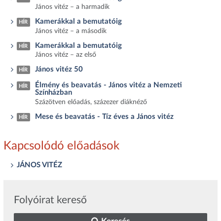
János vitéz – a harmadik
Kamerákkal a bemutatóig
HÍR
János vitéz – a második
Kamerákkal a bemutatóig
HÍR
János vitéz – az első
János vitéz 50
HÍR
Élmény és beavatás - János vitéz a Nemzeti
HÍR
Színházban
Százötven előadás, százezer diáknéző
Mese és beavatás - Tíz éves a János vitéz
HÍR
Kapcsolódó előadások
JÁNOS VITÉZ
Folyóirat kereső