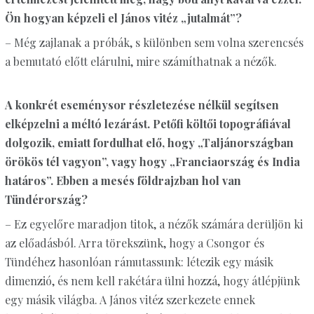
Ön hogyan képzeli el János vitéz „jutalmát”?
– Még zajlanak a próbák, s különben sem volna szerencsés
a bemutató előtt elárulni, mire számíthatnak a nézők.
A konkrét eseménysor részletezése nélkül segítsen
elképzelni a méltó lezárást.
Petőfi költői topográfiával
dolgozik, emiatt fordulhat elő, hogy „Taljánországban
örökös tél vagyon”, vagy hogy „Franciaország és India
határos”. Ebben a mesés földrajzban hol van
Tündérország?
– Ez egyelőre maradjon titok, a nézők számára derüljön ki
az előadásból. Arra törekszünk, hogy a Csongor és
Tündéhez hasonlóan rámutassunk: létezik egy másik
dimenzió, és nem kell rakétára ülni hozzá, hogy átlépjünk
egy másik világba. A János vitéz szerkezete ennek