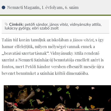
Nemzeti Magazin, I. évfolyam, 6. szám
Címkék:
petőfi sándor
jános vitéz
vidnyánszky attila
lukácsy györgy
eöri szabó zsolt
Talán túl korán tanuljuk az iskolában a
János vitézt
, s így
hamar elfelejtjük, milyen mélységei vannak ennek a
„beavatási szertartásnak”. Vidnyánszky Attila rendező
szerint a Nemzeti Színház új bemutatója emellett azért is
fontos, mert Petőfi Sándor versben elbeszélt meséje újra
bevezet bennünket a színház költői dimenzióiba.