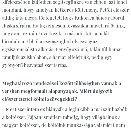
kifejezésében különben segítségünkre van ebben: azt lehet
mondani, hogy amolyan kétkörös költemény. Petőfi először
addig írta meg a történetet, hogy Kukorica János ráborul
Iluska sírjára. Ha figyelmesen olvassuk a művet, rájövünk,
hogy ami ezután következik, a második kör a halál
birodalma. Ebből a szemszögből olvasva igazi
egzisztencialista alkotás. Lenyűgöző mű, talán túl hamar
tanuljuk az iskolában, s hamar elfelejtjük, pedig egy
gyönyörű beavatási szertartás.
Meghatározó rendezései között többségben vannak a
versben megformált alapanyagok. Miért dolgozik
előszeretettel költői szövegekkel?
– Mert szerintem ez hiányzik a leginkább a mai színházból:
a költészet. Fájóan ismétlem mindig, hogy világbajnok a
magyar költészet, de költőink munkássága valamiért nem