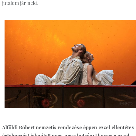
jutalom jár neki.
Alföldi Róbert nemzetis rendezése éppen ezzel ellentétes
értelmezést jelenített meg, nagy botrányt kavarva ezzel.