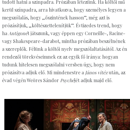
tudott hatni a színpadra. Prózában létezünk. Ha költői mű
kerül színpadra, arra hivatkozva, hogy személyes legyen a
megszólalás, hogy „őszintének hasson”, még azt is
prózásítjuk, „költészettelenítjük”. Évtizedes trend, hogy
ha
Antigoné
t játszunk, vagy éppen egy Corneille-, Racine-
vagy Shakespeare-darabot, mintha prózában beszélnének
a szereplők. Félünk a költői nyelv megszólaltatásától. Az én
rendezői törekvéseimnek ez az egyik fő iránya: hogyan
tudunk hitelesen megszólalni versben úgy, hogy nem
prózásítva adjuk elő. Mi mindenestre a
János vitéz
után, az
évad végén Weöres Sándor
Psyché
jét adjuk majd elő.