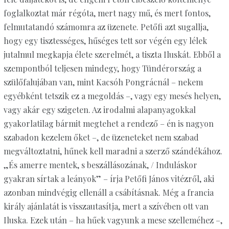
foglalkoztat már régóta, mert nagy mű, és mert fontos,
felmutatandó számomra az üzenete. Petőfi azt sugallja,
hogy egy tisztességes, hűséges tett sor végén egy lélek
jutalmul megkapja élete szerelmét, a tiszta Iluskát. Ebből a
szempontból teljesen mindegy, hogy Tündérország a
szülőfalujában van, mint Kacsóh Pongrácnál – nekem
egyébként tetszik ez a megoldás –, vagy egy mesés helyen,
vagy akár egy szigeten. Az irodalmi alapanyagokkal
gyakorlatilag bármit megtehet a rendező – én is nagyon
szabadon kezelem őket –, de üzeneteket nem szabad
megváltoztatni, hűnek kell maradni a szerző szándékához.
„És amerre mentek, s beszállásozának, / Induláskor
gyakran sírtak a leányok” – írja Petőfi János vitézről, aki
azonban mindvégig ellenáll a csábításnak. Még a francia
király ajánlatát is visszautasítja, mert a szívében ott van
Iluska. Ezek után – ha hűek vagyunk a mese szelleméhez –,