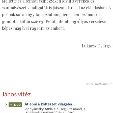
Mellette és a felnőtt színészeken kívül gyerekek és
színművészetis hallgatók is játszanak majd az előadásban. A
próbák során úgy tapasztaltam, nem jelent számukra
gondot a költői szöveg. Petőfi ütemhangsúlyos verselése
képes magával ragadni az embert.
Lukácsy György
(2014. március 7.)
János vitéz
Átlépni a költészet világába
INTERJÚ
Vidnyánszky Attila a hűség jutalmáról, a
„költészettelenítésről” és a hősről