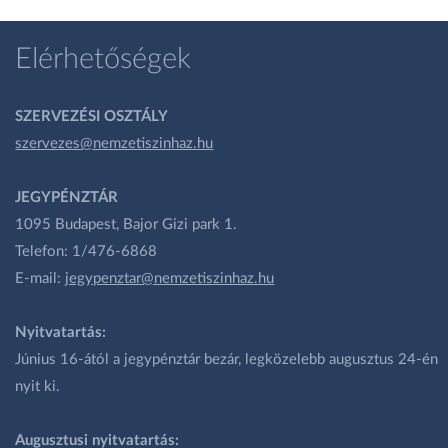
Elérhetőségek
SZERVEZÉSI OSZTÁLY
szervezes@nemzetiszinhaz.hu
JEGYPÉNZTÁR
1095 Budapest, Bajor Gizi park 1.
Telefon: 1/476-6868
E-mail:
jegypenztar@nemzetiszinhaz.hu
Nyitvatartás:
Június 16-ától a jegypénztár bezár, legközelebb augusztus 24-én
nyit ki.
Augusztusi nyitvatartás: