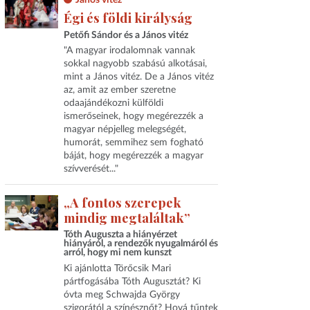
János vitéz
Égi és földi királyság
Petőfi Sándor és a János vitéz
"A magyar irodalomnak vannak
sokkal nagyobb szabású alkotásai,
mint a János vitéz. De a János vitéz
az, amit az ember szeretne
odaajándékozni külföldi
ismerőseinek, hogy megérezzék a
magyar népjelleg melegségét,
humorát, semmihez sem fogható
báját, hogy megérezzék a magyar
szívverését..."
„A fontos szerepek
mindig megtaláltak”
Tóth Auguszta a hiányérzet
hiányáról, a rendezők nyugalmáról és
arról, hogy mi nem kunszt
Ki ajánlotta Törőcsik Mari
pártfogásába Tóth Augusztát? Ki
óvta meg Schwajda György
szigorától a színésznőt? Hová tűntek