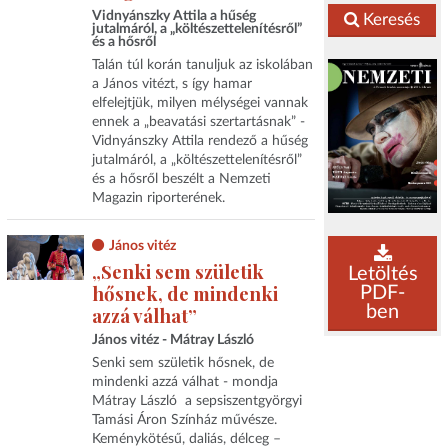
Vidnyánszky Attila a hűség
Keresés
jutalmáról, a „költészettelenítésről”
és a hősről
Talán túl korán tanuljuk az iskolában
a János vitézt, s így hamar
elfelejtjük, milyen mélységei vannak
ennek a „beavatási szertartásnak” -
Vidnyánszky Attila rendező a hűség
jutalmáról, a „költészettelenítésről”
és a hősről beszélt a Nemzeti
Magazin riporterének.
János vitéz
„Senki sem születik
Letöltés
hősnek, de mindenki
PDF-
ben
azzá válhat”
János vitéz - Mátray László
Senki sem születik hősnek, de
mindenki azzá válhat - mondja
Mátray László a sepsiszentgyörgyi
Tamási Áron Színház művésze.
Keménykötésű, daliás, délceg –