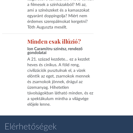
a filmesek a színházakból? Mi az,
ami a színészeket és a kamaszokat
egyaránt doppingolja? Miért nem
érdemes szerepálmokat kergetni?
Tóth Auguszta mesélt.
Minden csak illúzió?
Ion Caramitru színész, rendező
gondolatai
A 21. század kezdete… ez a kezdet
heves és cinikus. A föld reng,
civilizációk pusztulnak el, a vizek
elöntik az eget, zsarnokok mennek
és zsarnokok jönnek, drágul az
üzemanyag. Hihetetlen
távolságokban látható minden, és ez
a spektákulum mintha a világvége
előjele lenne.
Elérhetőségek