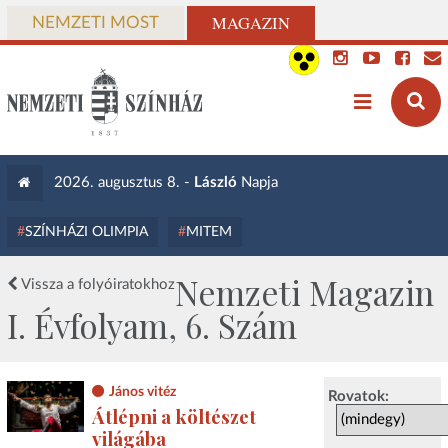
MAGAZIN
NEMZETI MOST
2026. augusztus 8. -
László
Napja
SZÍNHÁZI OLIMPIA
MITEM
Nemzeti Magazin
Vissza a folyóiratokhoz
I. Évfolyam, 6. Szám
János vitéz
Rovatok:
Átlépni a költészet
világába