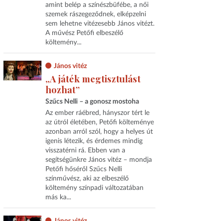
amint belép a színészbüfébe, a női
szemek rászegeződnek, elképzelni
sem lehetne vitézesebb János vitézt.
A művész Petőfi elbeszélő
költemény...
János vitéz
„A játék megtisztulást
hozhat”
Szűcs Nelli – a gonosz mostoha
Az ember ráébred, hányszor tért le
az útról életében, Petőfi költeménye
azonban arról szól, hogy a helyes út
igenis létezik, és érdemes mindig
visszatérni rá. Ebben van a
segítségünkre János vitéz – mondja
Petőfi hőséről Szűcs Nelli
színművész, aki az elbeszélő
költemény színpadi változatában
más ka...