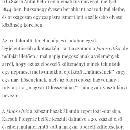
írta Szerb Antal Petőfi emblematikus művéről, mellyel
1844-ben, huszonegy évesen berobbant az irodalmi életbe,
és országosan egy csapásra ismert lett a szélesebb olvasó
közönség köreiben.
Az irodalomtörténet a népies irodalom egyik
legjelentősebb alkotásaként tartja számon a
János vitézt
, de
műfaját illetően a mai napig megoszlanak a vélemények
arról, hogy ezt az elbeszélő költeményt minek tekintsük;
egy népmesei motívumokból építkező „műmesének” vagy
egy naiv hőséneknek, mely az ókori eposzi hagyományt
folytatja: a „magyar Odüsszeiának” – ahogyan Kosztolányi
nevezte.
A
János vitéz
a bábszínházak állandó repertoár-darabja.
Kacsóh Pongrác belőle készült dalműve a 20. század első
éveiben műfajteremtő volt a magyar operett születésekor.