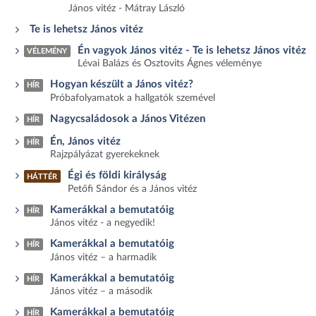
János vitéz - Mátray László
Te is lehetsz János vitéz
Én vagyok János vitéz - Te is lehetsz János vitéz
VÉLEMÉNY
Lévai Balázs és Osztovits Ágnes véleménye
Hogyan készült a János vitéz?
HÍR
Próbafolyamatok a hallgatók szemével
Nagycsaládosok a János Vitézen
HÍR
Én, János vitéz
HÍR
Rajzpályázat gyerekeknek
Égi és földi királyság
HÁTTÉR
Petőfi Sándor és a János vitéz
Kamerákkal a bemutatóig
HÍR
János vitéz - a negyedik!
Kamerákkal a bemutatóig
HÍR
János vitéz – a harmadik
Kamerákkal a bemutatóig
HÍR
János vitéz – a második
Kamerákkal a bemutatóig
HÍR