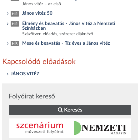
János vitéz – az első
János vitéz 50
HÍR
Élmény és beavatás - János vitéz a Nemzeti
HÍR
Színházban
Százötven előadás, százezer diáknéző
Mese és beavatás - Tíz éves a János vitéz
HÍR
Kapcsolódó előadások
JÁNOS VITÉZ
Folyóirat kereső
Keresés