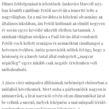
Filmes feldolgozásai is jelentősek: Jankovics Marcell 1973-
ban készült rajzfilmje Petőfi nevét újra ismertté tette a
nagyvilágban. Ez a mű továbbra is kötelező olvasmány az
általános iskolában, ám Petőfi kultuszát az elmúlt negyven
év során egyre kevésbé sikerült életben tartanunk. A
színházi világban utoljára a Paál István által rendezett
Petőfi-rock keltett országos és nemzetközi visszhangot a
hetvenes években. Azóta generációk nőttek fel úgy, hogy a
hősiesség és a Szerb Antal által emlegetett „magyar
népjelleg” egyre inkább csak negatív értelemben volt
szóbahozható.
A
János vitéz
színpadra állításának nehézségei elsősorban a
műfajból következnek. Mert noha a párbeszédek nagyon is
színszerűek, a lírai narráció révén olyan dimenziókat járat
be velünk a szerző, melyek leképzése a mai színpadi téridő-
rendszerben nem egykönnyen lehetséges. A