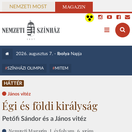
MAGAZIN
NEMZETI MOST
2026. augusztus 7. -
Ibolya
Napja
SZÍNHÁZI OLIMPIA
MITEM
HÁTTÉR
János vitéz
Égi és földi királyság
Petőfi Sándor és a János vitéz
Nemzeti Magazin, I. évfolyam, 6. szám