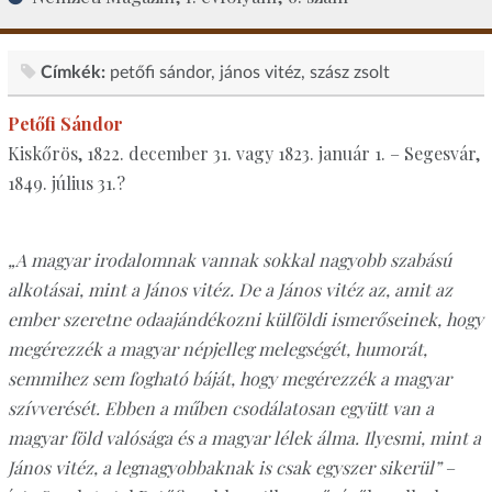
Címkék:
petőfi sándor
jános vitéz
szász zsolt
Petőfi Sándor
Kiskőrös, 1822. december 31. vagy 1823. január 1. – Segesvár,
1849. július 31.?
„A magyar irodalomnak vannak sokkal nagyobb szabású
alkotásai, mint a János vitéz. De a János vitéz az, amit az
ember szeretne odaajándékozni külföldi ismerőseinek, hogy
megérezzék a magyar népjelleg melegségét, humorát,
semmihez sem fogható báját, hogy megérezzék a magyar
szívverését. Ebben a műben csodálatosan együtt van a
magyar föld valósága és a magyar lélek álma. Ilyesmi, mint a
János vitéz, a legnagyobbaknak is csak egyszer sikerül”
–