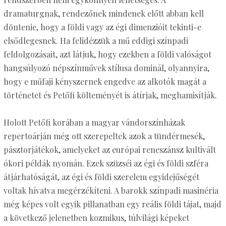
dramaturgnak, rendezőnek mindenek előtt abban kell
döntenie, hogy a földi vagy az égi dimenzióit tekinti-e
elsődlegesnek. Ha felidézzük a mű eddigi színpadi
feldolgozásait, azt látjuk, hogy ezekben a földi valóságot
hangsúlyozó népszínművek stílusa dominál, olyannyira,
hogy e műfaji kényszernek engedve az alkotók magát a
történetet és Petőfi költeményét is átírjak, meghamisítják.
Holott Petőfi korában a magyar vándorszínházak
repertoárján még ott szerepeltek azok a tündérmesék,
pásztorjátékok, amelyeket az európai reneszánsz kultivált
ókori példák nyomán. Ezek szüzséi az égi és földi szféra
átjárhatóságát, az égi és földi szerelem egyidejűségét
voltak hívatva megérzékíteni. A barokk színpadi masinéria
még képes volt egyik pillanatban egy reális földi tájat, majd
a következő jelenetben kozmikus, túlvilági képeket