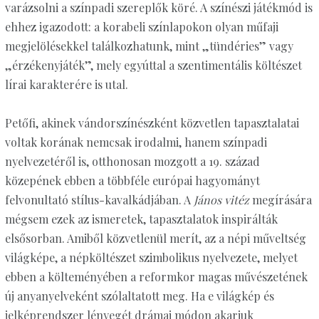
varázsolni a színpadi szereplők köré. A színészi játékmód is
ehhez igazodott: a korabeli színlapokon olyan műfaji
megjelölésekkel találkozhatunk, mint „tündéries” vagy
„érzékenyjáték”, mely egyúttal a szentimentális költészet
lírai karakterére is utal.
Petőfi, akinek vándorszínészként közvetlen tapasztalatai
voltak korának nemcsak irodalmi, hanem színpadi
nyelvezetéről is, otthonosan mozgott a 19. század
közepének ebben a többféle európai hagyományt
felvonultató stílus-kavalkádjában. A
János vitéz
megírására
mégsem ezek az ismeretek, tapasztalatok inspirálták
elsősorban. Amiből közvetlenül merít, az a népi műveltség
világképe, a népköltészet szimbolikus nyelvezete, melyet
ebben a költeményében a reformkor magas művészetének
új anyanyelveként szólaltatott meg. Ha e világkép és
jelképrendszer lényegét drámai módon akarjuk