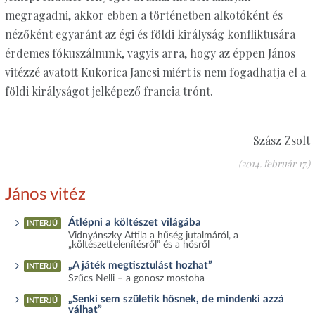
megragadni, akkor ebben a történetben alkotóként és
nézőként egyaránt az égi és földi királyság konfliktusára
érdemes fókuszálnunk, vagyis arra, hogy az éppen János
vitézzé avatott Kukorica Jancsi miért is nem fogadhatja el a
földi királyságot jelképező francia trónt.
Szász Zsolt
(2014. február 17.)
János vitéz
Átlépni a költészet világába
INTERJÚ
Vidnyánszky Attila a hűség jutalmáról, a
„költészettelenítésről” és a hősről
„A játék megtisztulást hozhat”
INTERJÚ
Szűcs Nelli – a gonosz mostoha
„Senki sem születik hősnek, de mindenki azzá
INTERJÚ
válhat”