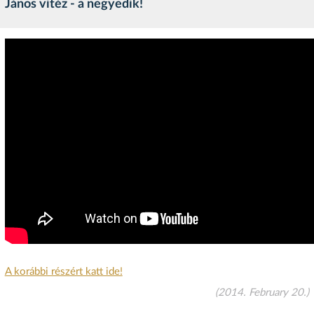
János vitéz - a negyedik!
A korábbi részért katt ide!
(2014. February 20.)