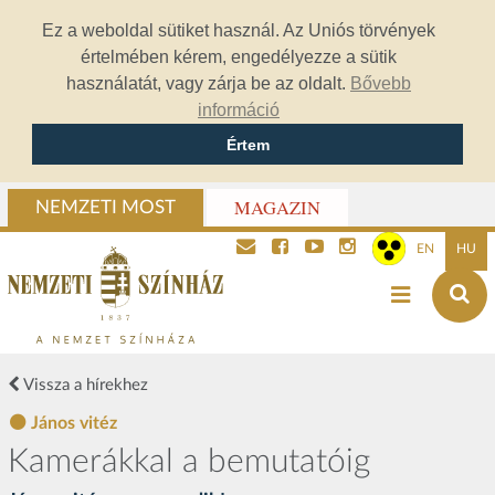
Ez a weboldal sütiket használ. Az Uniós törvények
értelmében kérem, engedélyezze a sütik
használatát, vagy zárja be az oldalt.
Bővebb
információ
Értem
MAGAZIN
NEMZETI MOST
EN
HU
Vissza a hírekhez
János vitéz
Kamerákkal a bemutatóig