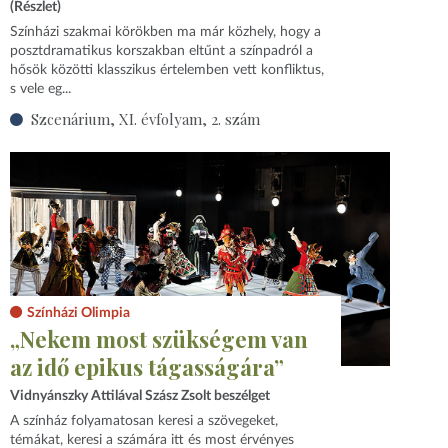
(Részlet)
Színházi szakmai körökben ma már közhely, hogy a
posztdramatikus korszakban eltűnt a színpadról a
hősök közötti klasszikus értelemben vett konfliktus,
s vele eg...
Szcenárium, XI. évfolyam, 2. szám
Színházi Olimpia
„Nekem most szükségem van
az idő epikus tágasságára”
Vidnyánszky Attilával Szász Zsolt beszélget
A színház folyamatosan keresi a szövegeket,
témákat, keresi a számára itt és most érvényes