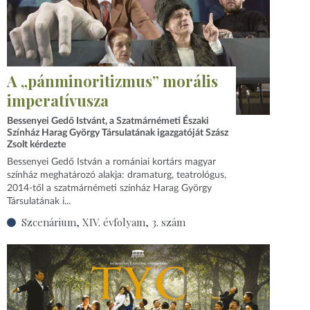
A „pánminoritizmus” morális
imperatívusza
Bessenyei Gedő Istvánt, a Szatmárnémeti Északi
Színház Harag György Társulatának igazgatóját Szász
Zsolt kérdezte
Bessenyei Gedő István a romániai kortárs magyar
színház meghatározó alakja: dramaturg, teatrológus,
2014‑től a szatmárnémeti színház Harag György
Társulatának i...
Szcenárium, XIV. évfolyam, 3. szám