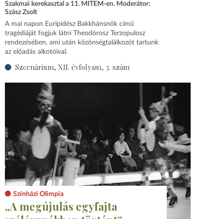
Szakmai kerekasztal a 11. MITEM-en. Moderátor:
Szász Zsolt
A mai napon Euripidész Bakkhánsnők című
tragédiáját fogjuk látni Theodórosz Terzopulosz
rendezésében, ami után közönségtalálkozót tartunk
az előadás alkotóival.
Szcenárium, XII. évfolyam, 3. szám
Színházi Olimpia
„A megújulás egyfajta