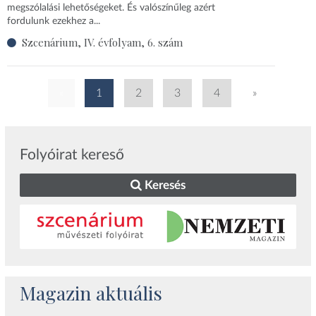
megszólalási lehetőségeket. És valószínűleg azért
fordulunk ezekhez a...
Szcenárium, IV. évfolyam, 6. szám
«
1
2
3
4
»
Folyóirat kereső
Keresés
Magazin aktuális