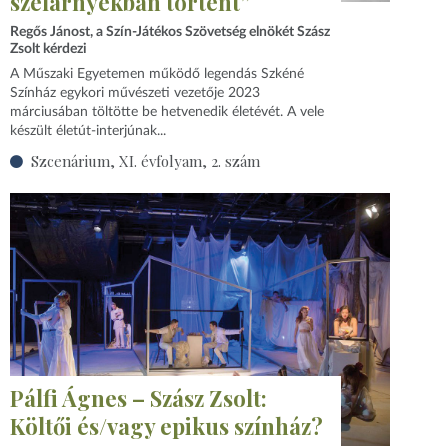
szélárnyékban történt”
Regős Jánost, a Szín-Játékos Szövetség elnökét Szász
Zsolt kérdezi
A Műszaki Egyetemen működő legendás Szkéné
Színház egykori művészeti vezetője 2023
márciusában töltötte be hetvenedik életévét. A vele
készült életút-interjúnak...
Szcenárium, XI. évfolyam, 2. szám
Pálfi Ágnes – Szász Zsolt:
Költői és/vagy epikus színház?