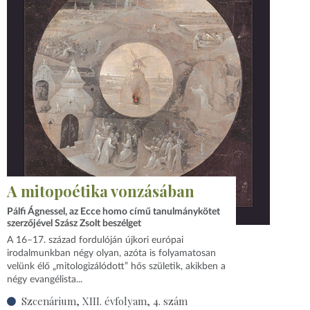
A mitopoétika vonzásában
Pálfi Ágnessel, az Ecce homo című tanulmánykötet
szerzőjével Szász Zsolt beszélget
A 16–17. század fordulóján újkori európai
irodalmunkban négy olyan, azóta is folyamatosan
velünk élő „mitologizálódott” hős születik, akikben a
négy evangélista...
Szcenárium, XIII. évfolyam, 4. szám