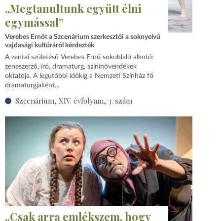
„Megtanultunk együtt élni
egymással”
Verebes Ernőt a Szcenárium szerkesztői a soknyelvű
vajdasági kultúráról kérdezték
A zentai születésű Verebes Ernő sokoldalú alkotó:
zeneszerző, író, dramaturg, színinövendékek
oktatója. A legutóbbi időkig a Nemzeti Színház fő
dramaturgjaként...
Szcenárium, XIV. évfolyam, 3. szám
„Csak arra emlékszem, hogy