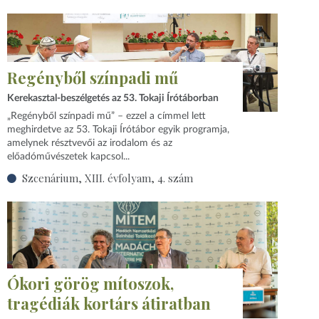
Regényből színpadi mű
Kerekasztal-beszélgetés az 53. Tokaji Írótáborban
„Regényből színpadi mű” – ezzel a címmel lett
meghirdetve az 53. Tokaji Írótábor egyik programja,
amelynek résztvevői az irodalom és az
előadóművészetek kapcsol...
Szcenárium, XIII. évfolyam, 4. szám
Ókori görög mítoszok,
tragédiák kortárs átiratban