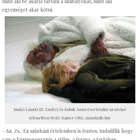
mint aki be akarja tartani a szabályokat, mint aki
egyezséget akar kötni.
Sinkó László (II. Endre) és Kubik Anna (Gertrudis) az utolsó
jelenetben (fotó: Kaiser Ottó, mandadb.hu)
– Sz. Zs.: Ez színházi értelemben is fontos; tudniillik hogy
van-e közmegegyezés a stílus, a forma, a tartalom