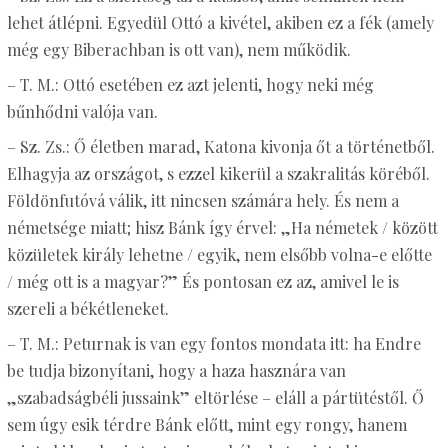
lehet átlépni. Egyedül Ottó a kivétel, akiben ez a fék (amely
még egy Biberachban is ott van), nem működik.
– T. M.: Ottó esetében ez azt jelenti, hogy neki még
bűnhődni valója van.
– Sz. Zs.: Ő életben marad, Katona kivonja őt a történetből.
Elhagyja az országot, s ezzel kikerül a szakralitás köréből.
Földönfutóvá válik, itt nincsen számára hely. És nem a
németsége miatt; hisz Bánk így érvel: „Ha németek / között
közületek király lehetne / egyik, nem elsőbb volna-e előtte
/ még ott is a magyar?” És pontosan ez az, amivel le is
szereli a békétleneket.
– T. M.: Peturnak is van egy fontos mondata itt: ha Endre
be tudja bizonyítani, hogy a haza hasznára van
„szabadságbéli jussaink” eltörlése – eláll a pártütéstől. Ő
sem úgy esik térdre Bánk előtt, mint egy rongy, hanem