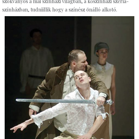
szokványos a mai színházi világban, a kőszínházi széria-
színházban, tudniillik hogy a színész önálló alkotó.