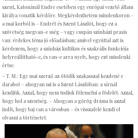
szent, Katonánál Endre esetében egy európai vezető állam
királya vonatik kérdőre. Megkérdezhetem mindenkoron –
a mai korból is – Endrét és Szent Lászlót, hogy ez a
szövetség megvan-e még – vagy csupán színházi praxis
van: érdekes téma jó előadásban; amivel egyúttal azt is
kérdezem, hogy a színház kultikus és szakrális funkciója
helyreállítható-e, és van-e arra nyelv, hogy ezt mindenki
értse.
– T. M.: Egy mai szerző az ötödik szakasszal kezdené e
darabot – ahogyan mi is a Szent Lászlóban: a sírnál
kezdjük. Azzal, hogy nem tudjuk fölemelni a födelét. Azzal,
hogy hol a szentség. – Ahogyan a görög dráma is azzal
indít, hogy baj van a városban – és visszafelé kezdi el
olvasni a történetet.