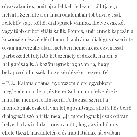
olyasvalami ez, amit újra fel kell fedezni – állítja egy
helyütt. Szerinte a drámairodalomban többnyire csak
reflektív vagy költői dialógusok vannak, illetve csak két
vagy több ember vitája zajlik. Fontos, amit ennek kapcsán a
közönség részvételéről mond: a drámai dialógus őszerinte
olyan univerzális alap, melyben nemcsak az egymással
párbeszédet folytató két személy érdekelt, hanem a
hallgatóság is. A közönségnek joga van rá, hogy
bekapcsolódhassék, hogy kérdéseket tegyen fel.
– P. Á.: Katona drámai nyelvszemlélete egyébként
meglepően modern, és Peter Schumann felvetése is
mutatja, mennyire időszerű. Felfogása szerint a
monológnak csak ott van létjogosultsága, ahol a hős belső
dialógusát szólaltatja meg: „[a monológnak] csak ott van
helye, hol az indulat annyira nőtt, hogy az indulatos
elfelejtkezik magánlétéről és indulatjának tárgyában