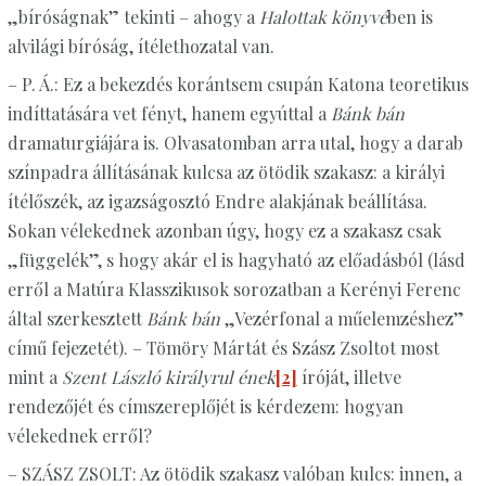
„bíróságnak” tekinti – ahogy a
Halottak könyvé
ben is
alvilági bíróság, ítélethozatal van.
– P. Á.: Ez a bekezdés korántsem csupán Katona teoretikus
indíttatására vet fényt, hanem egyúttal a
Bánk bán
dramaturgiájára is. Olvasatomban arra utal, hogy a darab
színpadra állításának kulcsa az ötödik szakasz: a királyi
ítélőszék, az igazságosztó Endre alakjának beállítása.
Sokan vélekednek azonban úgy, hogy ez a szakasz csak
„függelék”, s hogy akár el is hagyható az előadásból (lásd
erről a Matúra Klasszikusok sorozatban a Kerényi Ferenc
által szerkesztett
Bánk bán
„Vezérfonal a műelemzéshez”
című fejezetét). – Tömöry Mártát és Szász Zsoltot most
mint a
Szent László királyrul ének
[2]
íróját, illetve
rendezőjét és címszereplőjét is kérdezem: hogyan
vélekednek erről?
– SZÁSZ ZSOLT: Az ötödik szakasz valóban kulcs: innen, a