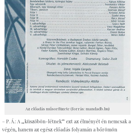
Az előadás műsorfüzete (forrás: mandadb.hu)
– P. Á.: A „küszöbön-létnek” ezt az élményét én nemcsak a
végén, hanem az egész előadás folyamán a bőrömön