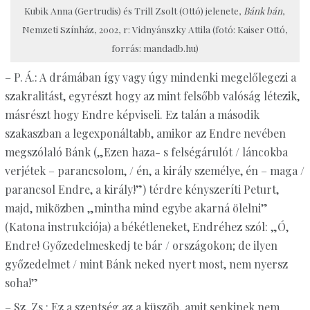
Kubik Anna (Gertrudis) és Trill Zsolt (Ottó) jelenete,
Bánk bán
,
Nemzeti Színház, 2002, r: Vidnyánszky Attila (fotó: Kaiser Ottó,
forrás: mandadb.hu)
– P. Á.: A drámában így vagy úgy mindenki megelőlegezi a
szakralitást, egyrészt hogy az mint felsőbb valóság létezik,
másrészt hogy Endre képviseli. Ez talán a második
szakaszban a legexponáltabb, amikor az Endre nevében
megszólaló Bánk („Ezen haza- s felségárulót / láncokba
verjétek – parancsolom, / én, a király személye, én – maga /
parancsol Endre, a király!”) térdre kényszeríti Peturt,
majd, miközben „mintha mind egybe akarná ölelni”
(Katona instrukciója) a békétleneket, Endréhez szól: „Ó,
Endre! Győzedelmeskedj te bár / országokon; de ilyen
győzedelmet / mint Bánk neked nyert most, nem nyersz
soha!”
– Sz. Zs.: Ez a szentség az a küszöb, amit senkinek nem