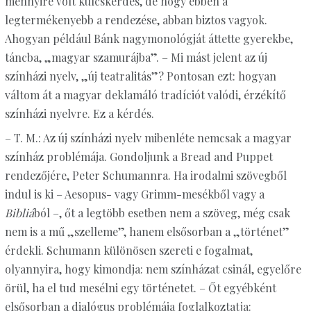
mennyire volt kulcskérdés, de hogy ebben a
legtermékenyebb a rendezése, abban biztos vagyok.
Ahogyan például Bánk nagymonológját áttette gyerekbe,
táncba, „magyar szamurájba”. – Mi mást jelent az új
színházi nyelv, „új teatralitás”? Pontosan ezt: hogyan
váltom át a magyar deklamáló tradíciót valódi, érzékítő
színházi nyelvre. Ez a kérdés.
– T. M.: Az új színházi nyelv mibenléte nemcsak a magyar
színház problémája. Gondoljunk a Bread and Puppet
rendezőjére, Peter Schumannra. Ha irodalmi szövegből
indul is ki – Aesopus- vagy Grimm-mesékből vagy a
Bibliá
ból –, őt a legtöbb esetben nem a szöveg, még csak
nem is a mű „szelleme”, hanem elsősorban a „történet”
érdekli. Schumann különösen szereti e fogalmat,
olyannyira, hogy kimondja: nem színházat csinál, egyelőre
örül, ha el tud mesélni egy történetet. – Őt egyébként
elsősorban a dialógus problémája foglalkoztatja: