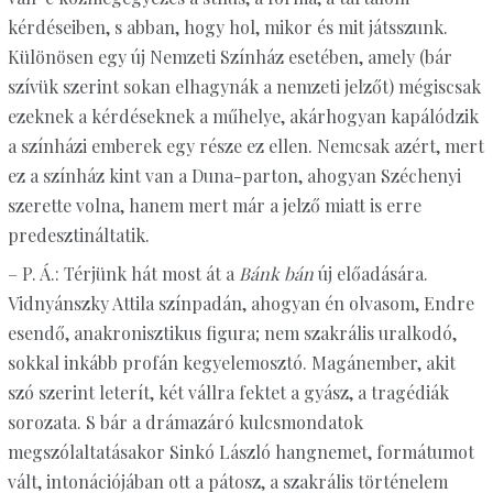
kérdéseiben, s abban, hogy hol, mikor és mit játsszunk.
Különösen egy új Nemzeti Színház esetében, amely (bár
szívük szerint sokan elhagynák a nemzeti jelzőt) mégiscsak
ezeknek a kérdéseknek a műhelye, akárhogyan kapálódzik
a színházi emberek egy része ez ellen. Nemcsak azért, mert
ez a színház kint van a Duna-parton, ahogyan Széchenyi
szerette volna, hanem mert már a jelző miatt is erre
predesztináltatik.
– P. Á.: Térjünk hát most át a
Bánk bán
új előadására.
Vidnyánszky Attila színpadán, ahogyan én olvasom, Endre
esendő, anakronisztikus figura; nem szakrális uralkodó,
sokkal inkább profán kegyelemosztó. Magánember, akit
szó szerint leterít, két vállra fektet a gyász, a tragédiák
sorozata. S bár a drámazáró kulcsmondatok
megszólaltatásakor Sinkó László hangnemet, formátumot
vált, intonációjában ott a pátosz, a szakrális történelem