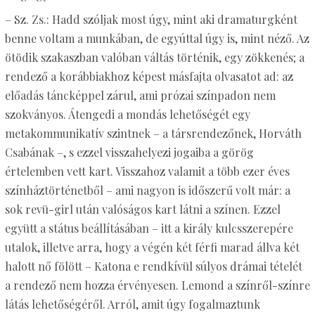
– Sz. Zs.: Hadd szóljak most úgy, mint aki dramaturgként
benne voltam a munkában, de egyúttal úgy is, mint néző. Az
ötödik szakaszban valóban váltás történik, egy zökkenés; a
rendező a korábbiakhoz képest másfajta olvasatot ad: az
előadás táncképpel zárul, ami prózai színpadon nem
szokványos. Átengedi a mondás lehetőségét egy
metakommunikatív szintnek – a társrendezőnek, Horváth
Csabának –, s ezzel visszahelyezi jogaiba a görög
értelemben vett kart. Visszahoz valamit a több ezer éves
színháztörténetből – ami nagyon is időszerű volt már: a
sok revü-girl után valóságos kart látni a színen. Ezzel
együtt a státus beállításában – itt a király kulcsszerepére
utalok, illetve arra, hogy a végén két férfi marad állva két
halott nő fölött – Katona e rendkívül súlyos drámai tételét
a rendező nem hozza érvényesen. Lemond a színről-színre
látás lehetőségéről. Arról, amit úgy fogalmaztunk