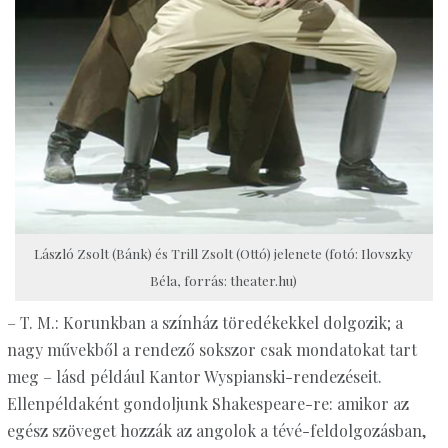
László Zsolt (Bánk) és Trill Zsolt (Ottó) jelenete (fotó: Ilovszky
Béla, forrás: theater.hu)
– T. M.: Korunkban a színház töredékekkel dolgozik; a
nagy művekből a rendező sokszor csak mondatokat tart
meg – lásd például Kantor Wyspianski-rendezéseit.
Ellenpéldaként gondoljunk Shakespeare-re: amikor az
egész szöveget hozzák az angolok a tévé-feldolgozásban,