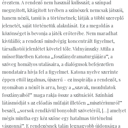
éreztem. A rendező nem használ kulisszát; a színpad
megnyitott, kitágított terében a színészek nemcsak játszói,
hanem nézői, tanúi is a történetnek; látják a többi szereplő
jelenetét, saját történetük alakulását. Ez a megoldás a
közönséget is bevonja a játék erőterébe. Nem maradhat
kívülálló; a rendező mindvégig koncentrált figyelmet,
társalkotói jelenlétet követel tőle. Vidnyánszky Attila a
műsorfüzetben Katona „foszlánydramaturgiájára”, a
szöveg homályos utalásaira, a dialógusok befejezetlen
mondataira hívja fel a figyelmet. Katona nyelve szerinte
éppen ettől izgalmas, újszerű – ez inspirálja a rendezőt, s
nyomában a nézőt is arra, hogy a „szavak, mozdulatok
foszlányaiból” maga rakja össze a szituációt. Színházi
látásmódját s az előadás műfaját illetően „misztériumról”
beszél, „sorsok rendkívül bonyolult szövetéről, […] amelyet
mégis mintha egy kéz szőne egy hatalmas történelmi
vászonná”. E rendezésnek talán legnagyobb újdonsága a