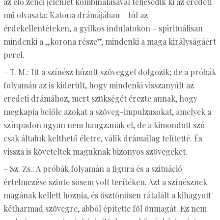
az élő zenei jelenlét kombinálásával teljesedik ki az eredeti
mű olvasata: Katona drámájában – túl az
érdekellentéteken, a gyilkos indulatokon – spirituálisan
mindenki a „korona része”, mindenki a maga királyságáért
perel.
– T. M.: Itt a színész húzott szöveggel dolgozik; de a próbák
folyamán az is kiderült, hogy mindenki visszanyúlt az
eredeti drámához, mert szükségét érezte annak, hogy
megkapja belőle azokat a szöveg-impulzusokat, amelyek a
színpadon ugyan nem hangzanak el, de a kimondott szó
csak általuk kelthető életre, válik drámailag telítetté. És
vissza is követeltek maguknak bizonyos szövegeket.
– Sz. Zs.: A próbák folyamán a figura és a szituáció
értelmezése szinte sosem volt terítéken. Azt a színésznek
magának kellett hoznia, és ösztönösen rátalált a kihagyott
kétharmad szövegre, abból építette föl önmagát. Ez nem