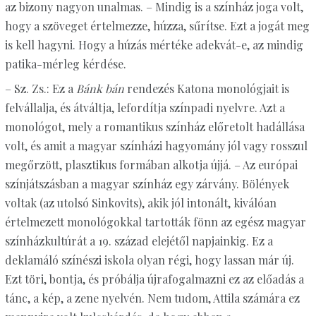
az bizony nagyon unalmas. – Mindig is a színház joga volt,
hogy a szöveget értelmezze, húzza, sűrítse. Ezt a jogát meg
is kell hagyni. Hogy a húzás mértéke adekvát-e, az mindig
patika-mérleg kérdése.
– Sz. Zs.: Ez a
Bánk bán
rendezés Katona monológjait is
felvállalja, és átváltja, lefordítja színpadi nyelvre. Azt a
monológot, mely a romantikus színház előretolt hadállása
volt, és amit a magyar színházi hagyomány jól vagy rosszul
megőrzött, plasztikus formában alkotja újjá. – Az európai
színjátszásban a magyar színház egy zárvány. Bölények
voltak (az utolsó Sinkovits), akik jól intonált, kiválóan
értelmezett monológokkal tartották fönn az egész magyar
színházkultúrát a 19. század elejétől napjainkig. Ez a
deklamáló színészi iskola olyan régi, hogy lassan már új.
Ezt töri, bontja, és próbálja újrafogalmazni ez az előadás a
tánc, a kép, a zene nyelvén. Nem tudom, Attila számára ez