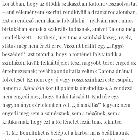
korábban, hogy az ötödik szakaszban Katona visszaolvastat
– ami véleményem szerint rendkívüli a drámairodalomban.
Ezt a rendező nem akarja fölvállalni – nyilván, mert nincs
birtokában annak a szakrális tudásnak, amivel Katona még
rendelkezett. – Érthető, mert ma a színházi közeg, nyelv,
státus még nem érett erre. Viszont beállít egy „függő
beszédet”; azt mondja, hogy a történet folytatódik a
színházon kívül; felkiáltójelet tesz, nagyobb teret enged az
értelmezésnek; továbbgondoltatja velünk Katona drámai
fölvetését. Ez nem egy jó vagy rossz színházi este csupán,
hanem a
Bánk bán
körüli polémia újraindítása. A rendező
nem engedi meg, hogy Sinkó László II. Endréje egy
hagyományos értelemben vett „jó alakítás” legyen; nem
engedi meg sem a színésznek, sem a nézőnek, sem a
kritikusnak, hogy ezt a történetet lezártnak tekintse.
– T. M.: Bennünket is beléptet a karba; mi is beállhatunk