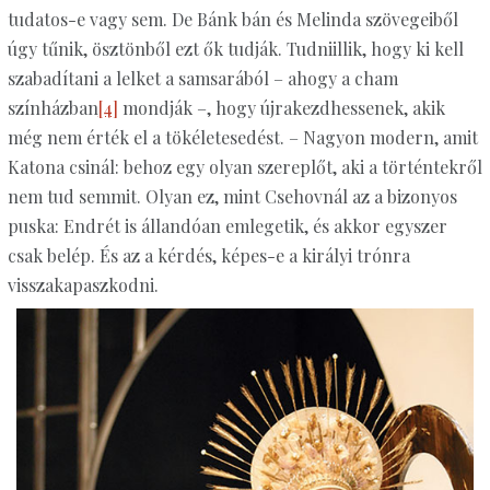
tudatos-e vagy sem. De Bánk bán és Melinda szövegeiből
úgy tűnik, ösztönből ezt ők tudják. Tudniillik, hogy ki kell
szabadítani a lelket a samsarából – ahogy a cham
színházban
[4]
mondják –, hogy újrakezdhessenek, akik
még nem érték el a tökéletesedést. – Nagyon modern, amit
Katona csinál: behoz egy olyan szereplőt, aki a történtekről
nem tud semmit. Olyan ez, mint Csehovnál az a bizonyos
puska: Endrét is állandóan emlegetik, és akkor egyszer
csak belép. És az a kérdés, képes-e a királyi trónra
visszakapaszkodni.