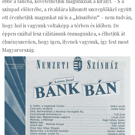
ebbe a táncba, követelhetjük magunknak a királyt. – S a
színpad előterébe, a rivaldára kihozott szereplőkkel együtt
ott érezhetjük magunkat mi is a „küszöbön” – nem tudván,
hogy hol is vagyunk voltaképp a térben és időben. De
éppen ezáltal lesz rálátásunk önmagunkra, s élhetjük át
élményszerűen, hogy igen, ilyenek vagyunk, így fest most
Magyarország.