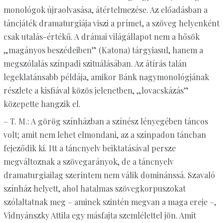
monológok újraolvasása, átértelmezése. Az előadásban a
táncjáték dramaturgiája viszi a prímet, a szöveg helyenként
csak utalás-értékű. A drámai világállapot nem a hősök
„magányos beszédeiben” (Katona) tárgyiasul, hanem a
megszólalás színpadi szituálásában. Az átírás talán
legeklatánsabb példája, amikor Bánk nagymonológjának
részlete a kisfiával közös jelenetben, „lovacskázás”
közepette hangzik el.
– T. M.: A görög színházban a színész lényegében táncos
volt; amit nem lehet elmondani, az a színpadon táncban
fejeződik ki. Itt a táncnyelv beiktatásával persze
megváltoznak a szövegarányok, de a táncnyelv
dramaturgiailag szerintem nem válik dominánssá. Szavaló
színház helyett, ahol hatalmas szövegkorpuszokat
szólaltatnak meg – aminek szintén megvan a maga ereje –,
Vidnyánszky Attila egy másfajta szemlélettel jön. Amit