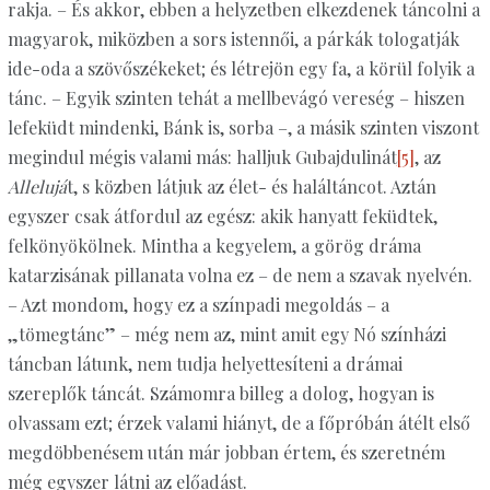
rakja. – És akkor, ebben a helyzetben elkezdenek táncolni a
magyarok, miközben a sors istennői, a párkák tologatják
ide-oda a szövőszékeket; és létrejön egy fa, a körül folyik a
tánc. – Egyik szinten tehát a mellbevágó vereség – hiszen
lefeküdt mindenki, Bánk is, sorba –, a másik szinten viszont
megindul mégis valami más: halljuk Gubajdulinát
[5]
, az
Allelujá
t, s közben látjuk az élet- és haláltáncot. Aztán
egyszer csak átfordul az egész: akik hanyatt feküdtek,
felkönyökölnek. Mintha a kegyelem, a görög dráma
katarzisának pillanata volna ez – de nem a szavak nyelvén.
– Azt mondom, hogy ez a színpadi megoldás – a
„tömegtánc” – még nem az, mint amit egy Nó színházi
táncban látunk, nem tudja helyettesíteni a drámai
szereplők táncát. Számomra billeg a dolog, hogyan is
olvassam ezt; érzek valami hiányt, de a főpróbán átélt első
megdöbbenésem után már jobban értem, és szeretném
még egyszer látni az előadást.