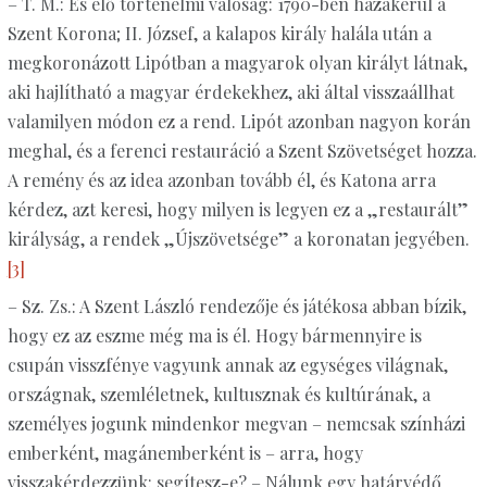
– T. M.: És élő történelmi valóság: 1790-ben hazakerül a
Szent Korona; II. József, a kalapos király halála után a
megkoronázott Lipótban a magyarok olyan királyt látnak,
aki hajlítható a magyar érdekekhez, aki által visszaállhat
valamilyen módon ez a rend. Lipót azonban nagyon korán
meghal, és a ferenci restauráció a Szent Szövetséget hozza.
A remény és az idea azonban tovább él, és Katona arra
kérdez, azt keresi, hogy milyen is legyen ez a „restaurált”
királyság, a rendek „Újszövetsége” a koronatan jegyében.
[3]
– Sz. Zs.: A Szent László rendezője és játékosa abban bízik,
hogy ez az eszme még ma is él. Hogy bármennyire is
csupán visszfénye vagyunk annak az egységes világnak,
országnak, szemléletnek, kultusznak és kultúrának, a
személyes jogunk mindenkor megvan – nemcsak színházi
emberként, magánemberként is – arra, hogy
visszakérdezzünk: segítesz-e? – Nálunk egy határvédő