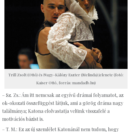
Trill Zsolt (Ottó) és Nagy-Kálózy Eszter (Melinda) jelenete (fotó:
Kaiser Ottó, forrás: mandadb.hu)
– Sz. Zs.: Ám itt nemcsak az egyívű drámai folyamatot, az
ok-okozati összefüggést látjuk, ami a görög dráma nagy
találmánya; Katona elolvastatja velünk visszafelé a
motivációs bázist is.
– T. M.: Ez az új szemlélet Katonánál nem tudom, hogy