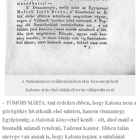
A Tudományos Gyűjteményben 1821-ben megjelent
Katona-írás első oldala (forrás: wikipedia.org)
– TÖMÖRY MÁRTA: Ami érdekes ebben, hogy Katona nem a
görögökre hivatkozik első szinten, hanem visszamegy
Egyiptomig; a
Halottak könyvé
nél kezdi – ott, ahol majd a
huszadik századi rendező, Tadeusz Kantor. Ebben talán
szerepe van annak is, hogy Katona jogász: a színházat