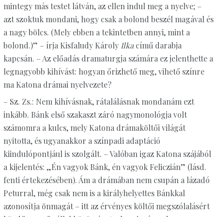
mintegy más testet látván, az ellen indul meg a nyelve; –
azt szoktuk mondani, hogy csak a bolond beszél magával és
a nagy bölcs. (Mely ebben a tekintetben annyi, mint a
bolond.)” – írja Kisfaludy Károly
Ilka
című darabja
kapcsán. – Az előadás dramaturgja számára ez jelenthette a
legnagyobb kihívást: hogyan őrizhető meg, vihető színre
ma Katona drámai nyelvezete?
– Sz. Zs.: Nem kihívásnak, rátalálásnak mondanám ezt
inkább. Bánk első szakaszt záró nagymonológja volt
számomra a kulcs, mely Katona drámaköltői világát
nyitotta, és ugyanakkor a színpadi adaptáció
kiindulópontjául is szolgált. – Valóban igaz Katona szájából
a kijelentés: „Én vagyok Bánk, én vagyok Feliczián” (lásd.
fenti értekezésében). Ám a drámában nem csupán a lázadó
Peturral, még csak nem is a királyhelyettes Bánkkal
azonosítja önmagát – itt az érvényes költői megszólalásért