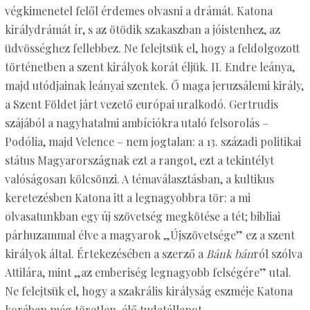
végkimenetel felől érdemes olvasni a drámát. Katona
királydrámát ír, s az ötödik szakaszban a jóistenhez, az
üdvösséghez fellebbez. Ne felejtsük el, hogy a feldolgozott
történetben a szent királyok korát éljük. II. Endre leánya,
majd utódjainak leányai szentek. Ő maga jeruzsálemi király,
a Szent Földet járt vezető európai uralkodó. Gertrudis
szájából a nagyhatalmi ambíciókra utaló felsorolás –
Podólia, majd Velence – nem jogtalan: a 13. századi politikai
státus Magyarországnak ezt a rangot, ezt a tekintélyt
valóságosan kölcsönzi. A témaválasztásban, a kultikus
keretezésben Katona itt a legnagyobbra tör: a mi
olvasatunkban egy új szövetség megkötése a tét; bibliai
párhuzammal élve a magyarok „Újszövetsége” ez a szent
királyok által. Értekezésében a szerző a
Bánk bán
ról szólva
Attilára, mint „az emberiség legnagyobb felségére” utal.
Ne felejtsük el, hogy a szakrális királyság eszméje Katona
korában még töretlen, élő tudatállapot.