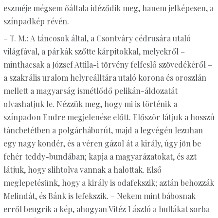
eszméje mégsem őáltala idéződik meg, hanem jelképesen, a
színpadkép révén.
– T. M.: A táncosok által, a Csontváry cédrusára utaló
világfával, a párkák szőtte kárpitokkal, melyekről –
minthacsak a József Attila-i törvény felfeslő szövedékéről –
a szakrális uralom helyreálltára utaló korona és oroszlán
mellett a magyarság ismétlődő pelikán-áldozatát
olvashatjuk le. Nézzük meg, hogy mi is történik a
színpadon Endre megjelenése előtt. Először látjuk a hosszú
táncbetétben a polgárháborút, majd a legvégén lezuhan
egy nagy kondér, és a véren gázol át a király, úgy jön be
fehér teddy-bundában; kapja a magyarázatokat, és azt
látjuk, hogy slihtolva vannak a halottak. Első
meglepetésünk, hogy a király is odafekszik; aztán behozzák
Melindát, és Bánk is lefekszik. – Nekem mint bábosnak
erről beugrik a kép, ahogyan Vitéz László a hullákat sorba