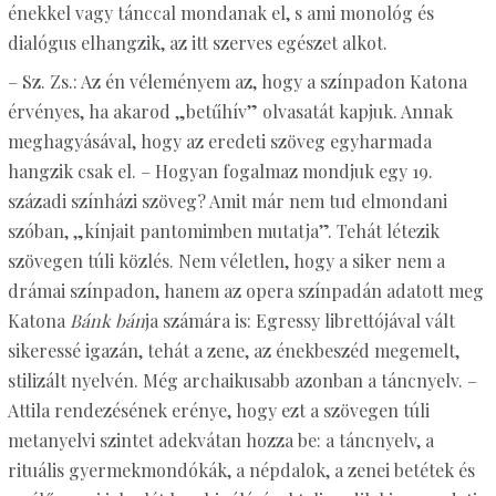
énekkel vagy tánccal mondanak el, s ami monológ és
dialógus elhangzik, az itt szerves egészet alkot.
– Sz. Zs.: Az én véleményem az, hogy a színpadon Katona
érvényes, ha akarod „betűhív” olvasatát kapjuk. Annak
meghagyásával, hogy az eredeti szöveg egyharmada
hangzik csak el. – Hogyan fogalmaz mondjuk egy 19.
századi színházi szöveg? Amit már nem tud elmondani
szóban, „kínjait pantomimben mutatja”. Tehát létezik
szövegen túli közlés. Nem véletlen, hogy a siker nem a
drámai színpadon, hanem az opera színpadán adatott meg
Katona
Bánk bán
ja számára is: Egressy librettójával vált
sikeressé igazán, tehát a zene, az énekbeszéd megemelt,
stilizált nyelvén. Még archaikusabb azonban a táncnyelv. –
Attila rendezésének erénye, hogy ezt a szövegen túli
metanyelvi szintet adekvátan hozza be: a táncnyelv, a
rituális gyermekmondókák, a népdalok, a zenei betétek és