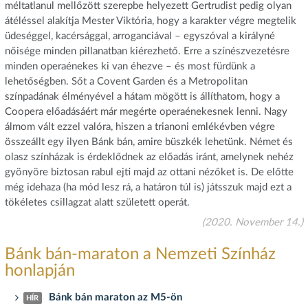
méltatlanul mellőzött szerepbe helyezett Gertrudist pedig olyan
átéléssel alakítja Mester Viktória, hogy a karakter végre megtelik
üdeséggel, kacérsággal, arroganciával – egyszóval a királyné
nőisége minden pillanatban kiérezhető. Erre a színészvezetésre
minden operaénekes ki van éhezve – és most fürdünk a
lehetőségben. Sőt a Covent Garden és a Metropolitan
színpadának élményével a hátam mögött is állíthatom, hogy a
Coopera előadásáért már megérte operaénekesnek lenni. Nagy
álmom vált ezzel valóra, hiszen a trianoni emlékévben végre
összeállt egy ilyen Bánk bán, amire büszkék lehetünk. Német és
olasz színházak is érdeklődnek az előadás iránt, amelynek nehéz
gyönyöre biztosan rabul ejti majd az ottani nézőket is. De előtte
még idehaza (ha mód lesz rá, a határon túl is) játsszuk majd ezt a
tökéletes csillagzat alatt született operát.
(2020. November 14.)
Bánk bán-maraton a Nemzeti Színház
honlapján
Bánk bán maraton az M5-ön
HÍR