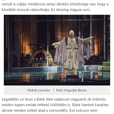
sorsát is sújtja: mindössze annyi döntési lehetősége van, hogy a
kisebbik rosszat választhatja. Ez tényleg magyar sors.
Molnár Levente | Fotó: Hegedüs Bence
Legalábbis ez teszi a Bánk bánt sajátosan magyarrá, de különös
módon éppen emiatt érthető külföldön is. Bánk hamleti karakter,
akinek minden ízéből árad a szenvedély. Ezt sokszor nem