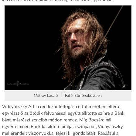
Mátray László | Fotó: Eöri Szabó Zsolt
Vidnyánszky Attila rendezői felfogása ettől merőben eltérő:
egyrészt ő az ötödik felvonással együtt állította színre a Bánk
bánt, másrészt zeneibb módon rendez. Míg Bocsárdinál
egyértelműen Bánk karaktere uralja a színpadot, Vidnyánszky
mellérendelt viszonyokkal fejezi ki gondolatait. Ráadásul a