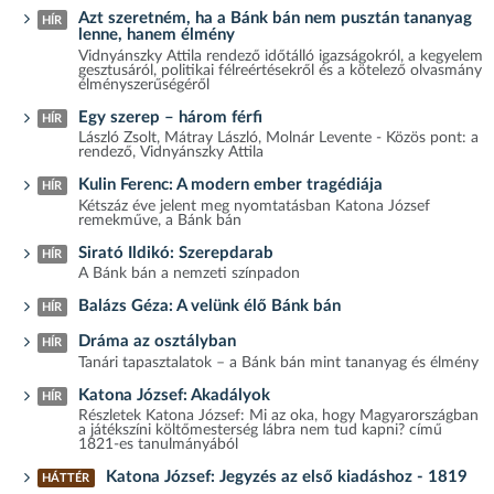
Azt szeretném, ha a Bánk bán nem pusztán tananyag
HÍR
lenne, hanem élmény
Vidnyánszky Attila rendező időtálló igazságokról, a kegyelem
gesztusáról, politikai félreértésekről és a kötelező olvasmány
élményszerűségéről
Egy szerep – három férfi
HÍR
László Zsolt, Mátray László, Molnár Levente - Közös pont: a
rendező, Vidnyánszky Attila
Kulin Ferenc: A modern ember tragédiája
HÍR
Kétszáz éve jelent meg nyomtatásban Katona József
remekműve, a Bánk bán
Sirató Ildikó: Szerepdarab
HÍR
A Bánk bán a nemzeti színpadon
Balázs Géza: A velünk élő Bánk bán
HÍR
Dráma az osztályban
HÍR
Tanári tapasztalatok – a Bánk bán mint tananyag és élmény
Katona József: Akadályok
HÍR
Részletek Katona József: Mi az oka, hogy Magyarországban
a játékszíni költőmesterség lábra nem tud kapni? című
1821-es tanulmányából
Katona József: Jegyzés az első kiadáshoz - 1819
HÁTTÉR