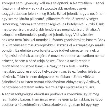
szerepet sem ugyanúgy kell nála felépíteni. A Nemzetiben – zenei
fogalommal élve – sokkal staccatósabb módon, vagyis
szaggatottabban jelenik meg Bánk. Ez azt jelenti, hogy a néző nem
egy szeme láttára pillanatról pillanatra feltáruló személyiséget
ismer meg, hanem a tehetetlenségével és kételyeivel küzdő Bánk
megtorpanásait, majd újabb lendületes megindulásait láthatja. A
színpadi mellérendelés pedig azt jelenti, hogy Vidnyánszky
sokszor nem Bánkkal mondat ki fontos gondolatokat, hanem Bánk
lelki rezdüléseit más szereplőkkel játszatja el a színpad egy másik
pontján. Ez eleinte zavarba ejtett, de idővel ráéreztem ennek a
kifejezési módnak az erejére. A mozaikot ebben az esetben nem a
színész, hanem a néző rakja össze. Ebben a mellérendelt
rendezésben viszont Bánk – a Nagyúr és a férfi – sokkal
megalázottabb, esendőbb helyzetben van, és ez fontos jelzés a
nézőnek. Talán ha nem dolgozunk korábban a János vitéz, a
Szindbád és az Isten ostora előadásokon Vidnyánszky Attilával,
nehezebben éreztem volna rá erre a fajta építkezési stílusra.
A sepsiszentgyörgyi előadásra próbálva a korommal gyűlt meg
leginkább a bajom. Harmincas éveim elején jártam akkor, és több
esetben a képzelőerőmre támaszkodva dolgoztam fel egy-egy