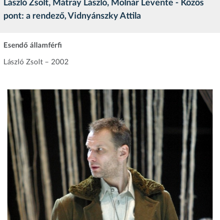
László Zsolt, Mátray László, Molnár Levente - Közös
pont: a rendező, Vidnyánszky Attila
Esendő államférfi
László Zsolt – 2002