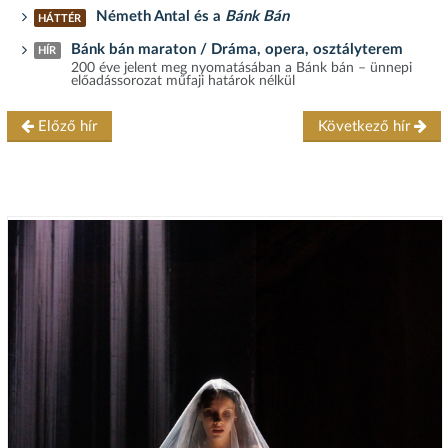
Németh Antal és a
Bánk Bán
HÁTTÉR
Bánk bán maraton / Dráma, opera, osztályterem
HÍR
200 éve jelent meg nyomatásában a Bánk bán – ünnepi
előadássorozat műfaji határok nélkül
Előző hír
Következő hír