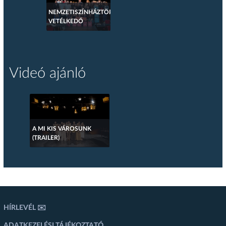
NEMZETISZÍNHÁZTÖRTÉNETI
VETÉLKEDŐ
Videó ajánló
A MI KIS VÁROSUNK
(TRAILER)
HÍRLEVÉL ✉️
ADATKEZELÉSI TÁJÉKOZTATÓ