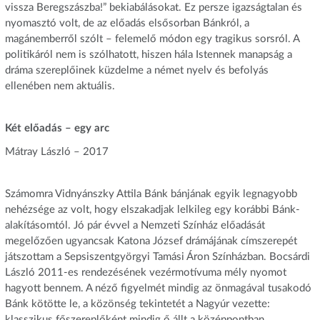
vissza Beregszászba!” bekiabálásokat. Ez persze igazságtalan és
nyomasztó volt, de az előadás elsősorban Bánkról, a
magánemberről szólt – felemelő módon egy tragikus sorsról. A
politikáról nem is szólhatott, hiszen hála Istennek manapság a
dráma szereplőinek küzdelme a német nyelv és befolyás
ellenében nem aktuális.
Két előadás – egy arc
Mátray László – 2017
Számomra Vidnyánszky Attila Bánk bánjának egyik legnagyobb
nehézsége az volt, hogy elszakadjak lelkileg egy korábbi Bánk-
alakításomtól. Jó pár évvel a Nemzeti Színház előadását
megelőzően ugyancsak Katona József drámájának címszerepét
játszottam a Sepsiszentgyörgyi Tamási Áron Színházban. Bocsárdi
László 2011-es rendezésének vezérmotívuma mély nyomot
hagyott bennem. A néző figyelmét mindig az önmagával tusakodó
Bánk kötötte le, a közönség tekintetét a Nagyúr vezette:
klasszikus főszereplőként mindig ő állt a középpontban.