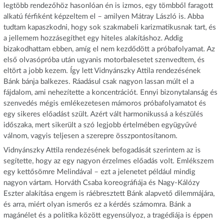
legtöbb rendezőhöz hasonlóan én is izmos, egy tömbből faragott
alkatú férfiként képzeltem el – amilyen Mátray László is. Abba
tudtam kapaszkodni, hogy sok szakmabeli karizmatikusnak tart, és
a jellemem hozzásegíthet egy hiteles alakításhoz. Addig
bizakodhattam ebben, amíg el nem kezdődött a próbafolyamat. Az
első olvasópróba után ugyanis motorbalesetet szenvedtem, és
eltört a jobb kezem. Így lett Vidnyánszky Attila rendezésének
Bánk bánja balkezes. Ráadásul csak nagyon lassan múlt el a
fájdalom, ami nehezítette a koncentrációt. Ennyi bizonytalanság és
szenvedés mégis emlékezetesen mámoros próbafolyamatot és
egy sikeres előadást szült. Azért vált harmonikussá a készülés
időszaka, mert sikerült a szó legjobb értelmében együgyűvé
válnom, vagyis teljesen a szerepre összpontosítanom.
Vidnyánszky Attila rendezésének befogadását szerintem az is
segítette, hogy az egy nagyon érzelmes előadás volt. Emlékszem
egy kettősömre Melindával – ezt a jelenetet például mindig
nagyon vártam. Horváth Csaba koreográfiája és Nagy-Kálózy
Eszter alakítása engem is ráébresztett Bánk alapvető dilemmájára,
és arra, miért olyan ismerős ez a kérdés számomra. Bánk a
magánélet és a politika között egyensúlyoz, a tragédiája is éppen