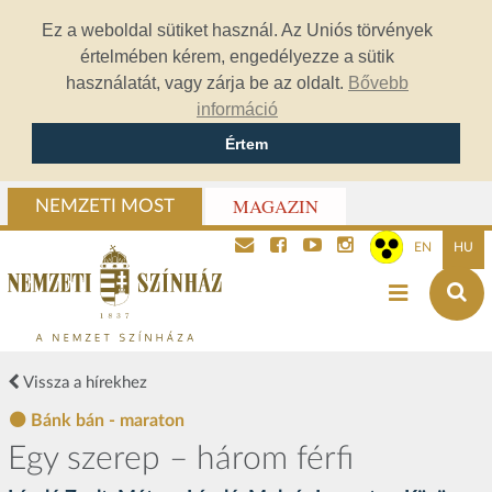
Ez a weboldal sütiket használ. Az Uniós törvények
értelmében kérem, engedélyezze a sütik
használatát, vagy zárja be az oldalt.
Bővebb
információ
Értem
MAGAZIN
NEMZETI MOST
EN
HU
Vissza a hírekhez
Bánk bán - maraton
Egy szerep – három férfi