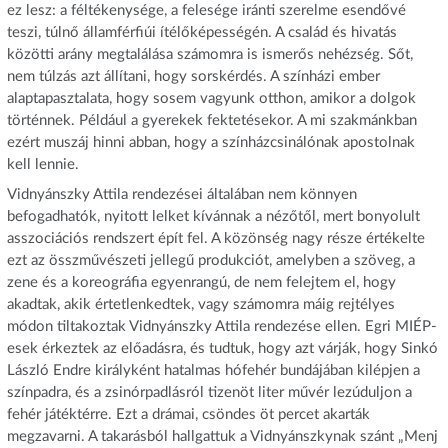
ez lesz: a féltékenysége, a felesége iránti szerelme esendővé
teszi, túlnő államférfiúi ítélőképességén. A család és hivatás
közötti arány megtalálása számomra is ismerős nehézség. Sőt,
nem túlzás azt állítani, hogy sorskérdés. A színházi ember
alaptapasztalata, hogy sosem vagyunk otthon, amikor a dolgok
történnek. Például a gyerekek fektetésekor. A mi szakmánkban
ezért muszáj hinni abban, hogy a színházcsinálónak apostolnak
kell lennie.
Vidnyánszky Attila rendezései általában nem könnyen
befogadhatók, nyitott lelket kívánnak a nézőtől, mert bonyolult
asszociációs rendszert épít fel. A közönség nagy része értékelte
ezt az összművészeti jellegű produkciót, amelyben a szöveg, a
zene és a koreográfia egyenrangú, de nem felejtem el, hogy
akadtak, akik értetlenkedtek, vagy számomra máig rejtélyes
módon tiltakoztak Vidnyánszky Attila rendezése ellen. Egri MIÉP-
esek érkeztek az előadásra, és tudtuk, hogy azt várják, hogy Sinkó
László Endre királyként hatalmas hófehér bundájában kilépjen a
színpadra, és a zsinórpadlásról tizenöt liter művér lezúduljon a
fehér játéktérre. Ezt a drámai, csöndes öt percet akarták
megzavarni. A takarásból hallgattuk a Vidnyánszkynak szánt „Menj