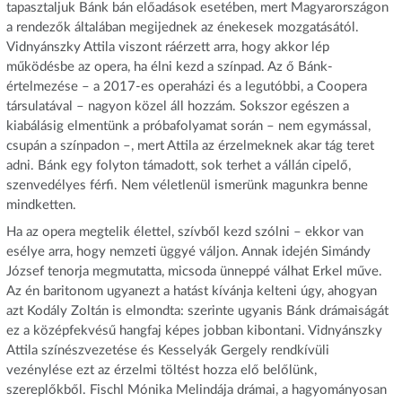
tapasztaljuk Bánk bán előadások esetében, mert Magyarországon
a rendezők általában megijednek az énekesek mozgatásától.
Vidnyánszky Attila viszont ráérzett arra, hogy akkor lép
működésbe az opera, ha élni kezd a színpad. Az ő Bánk-
értelmezése – a 2017-es operaházi és a legutóbbi, a Coopera
társulatával – nagyon közel áll hozzám. Sokszor egészen a
kiabálásig elmentünk a próbafolyamat során – nem egymással,
csupán a színpadon –, mert Attila az érzelmeknek akar tág teret
adni. Bánk egy folyton támadott, sok terhet a vállán cipelő,
szenvedélyes férfi. Nem véletlenül ismerünk magunkra benne
mindketten.
Ha az opera megtelik élettel, szívből kezd szólni – ekkor van
esélye arra, hogy nemzeti üggyé váljon. Annak idején Simándy
József tenorja megmutatta, micsoda ünneppé válhat Erkel műve.
Az én baritonom ugyanezt a hatást kívánja kelteni úgy, ahogyan
azt Kodály Zoltán is elmondta: szerinte ugyanis Bánk drámaiságát
ez a középfekvésű hangfaj képes jobban kibontani. Vidnyánszky
Attila színészvezetése és Kesselyák Gergely rendkívüli
vezénylése ezt az érzelmi töltést hozza elő belőlünk,
szereplőkből. Fischl Mónika Melindája drámai, a hagyományosan