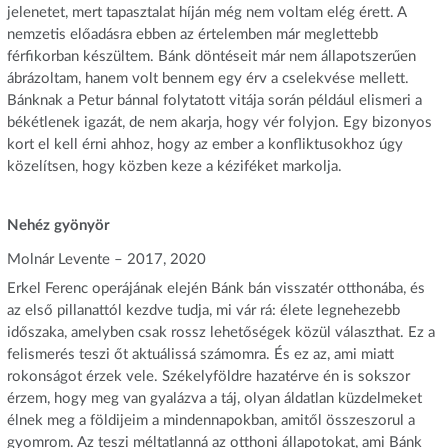
jelenetet, mert tapasztalat híján még nem voltam elég érett. A
nemzetis előadásra ebben az értelemben már meglettebb
férfikorban készültem. Bánk döntéseit már nem állapotszerűen
ábrázoltam, hanem volt bennem egy érv a cselekvése mellett.
Bánknak a Petur bánnal folytatott vitája során például elismeri a
békétlenek igazát, de nem akarja, hogy vér folyjon. Egy bizonyos
kort el kell érni ahhoz, hogy az ember a konfliktusokhoz úgy
közelítsen, hogy közben keze a kéziféket markolja.
Nehéz gyönyör
Molnár Levente – 2017, 2020
Erkel Ferenc operájának elején Bánk bán visszatér otthonába, és
az első pillanattól kezdve tudja, mi vár rá: élete legnehezebb
időszaka, amelyben csak rossz lehetőségek közül választhat. Ez a
felismerés teszi őt aktuálissá számomra. És ez az, ami miatt
rokonságot érzek vele. Székelyföldre hazatérve én is sokszor
érzem, hogy meg van gyalázva a táj, olyan áldatlan küzdelmeket
élnek meg a földijeim a mindennapokban, amitől összeszorul a
gyomrom. Az teszi méltatlanná az otthoni állapotokat, ami Bánk