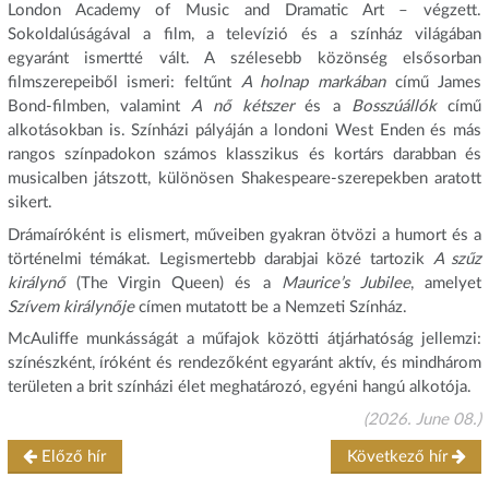
London Academy of Music and Dramatic Art – végzett.
Sokoldalúságával a film, a televízió és a színház világában
egyaránt ismertté vált. A szélesebb közönség elsősorban
filmszerepeiből ismeri: feltűnt
A holnap markában
című James
Bond-filmben, valamint
A nő kétszer
és a
Bosszúállók
című
alkotásokban is. Színházi pályáján a londoni West Enden és más
rangos színpadokon számos klasszikus és kortárs darabban és
musicalben játszott, különösen Shakespeare-szerepekben aratott
sikert.
Drámaíróként is elismert, műveiben gyakran ötvözi a humort és a
történelmi témákat. Legismertebb darabjai közé tartozik
A szűz
királynő
(The Virgin Queen) és a
Maurice’s Jubilee
, amelyet
Szívem királynője
címen mutatott be a Nemzeti Színház.
McAuliffe munkásságát a műfajok közötti átjárhatóság jellemzi:
színészként, íróként és rendezőként egyaránt aktív, és mindhárom
területen a brit színházi élet meghatározó, egyéni hangú alkotója.
(2026. June 08.)
Előző hír
Következő hír