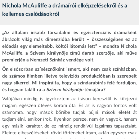
Nichola McAuliffe a drámaírói elképzelésekről és a
kellemes csalódásokról
„Az általam inkább társadalmi és egzisztenciális drámaként
ábrázolt világ más dimenzióba került – összességében ez az
előadás egy elemeltebb, költői látomás lett” – mondta
Nichola
McAuliffe, a Szívem királynője című darab szerzője, aki műve
premierjén a Nemzeti Színház vendége volt.
Ön elsősorban színésznőként ismert, aki nem csak színházban,
de számos filmben illetve televíziós produkcióban is szerepelt
nagy sikerrel. Mi inspirálta, hogy a színdarabírás felé forduljon,
és hogyan talált rá a
Szívem királynője
témájára?
Valójában mindig is igyekeztem az íráson keresztül is kifejezni
magam, egészen ötéves korom óta. És az is nagyon fontos volt
számomra, hogy mások bőrébe tudjak bújni, mások életét át
tudjam élni, amikor írok. Ilyenkor, persze, nem én vagyok, hanem
egy másik karakter, de ez mindig rendkívül izgalmas tapasztalat.
Eleinte elbeszéléseket, rövid történeket írtam, aztán egyszer csak