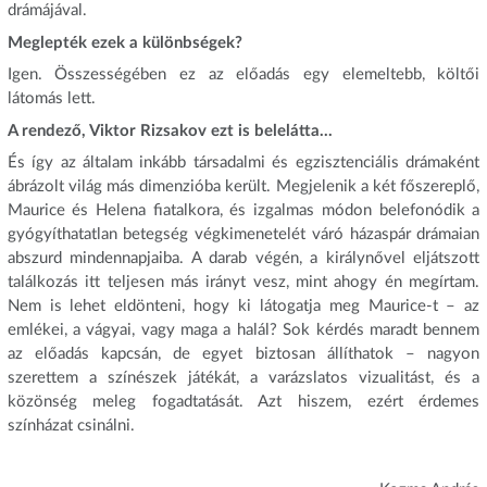
drámájával.
Meglepték ezek a különbségek?
Igen. Összességében ez az előadás egy elemeltebb, költői
látomás lett.
A rendező, Viktor Rizsakov ezt is belelátta...
És így az általam inkább társadalmi és egzisztenciális drámaként
ábrázolt világ más dimenzióba került. Megjelenik a két főszereplő,
Maurice és Helena fiatalkora, és izgalmas módon belefonódik a
gyógyíthatatlan betegség végkimenetelét váró házaspár drámaian
abszurd mindennapjaiba. A darab végén, a királynővel eljátszott
találkozás itt teljesen más irányt vesz, mint ahogy én megírtam.
Nem is lehet eldönteni, hogy ki látogatja meg Maurice-t – az
emlékei, a vágyai, vagy maga a halál? Sok kérdés maradt bennem
az előadás kapcsán, de egyet biztosan állíthatok – nagyon
szerettem a színészek játékát, a varázslatos vizualitást, és a
közönség meleg fogadtatását. Azt hiszem, ezért érdemes
színházat csinálni.