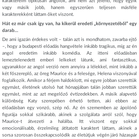
karaktereim tipikusan angolok, ami nem azt jelenti, hogy egyik
vagy másik jobb, hanem egyszerűen teljesen másféle
karakterekként láttam őket viszont.
Hát ez már csak így van, ha kikerül eredeti „környezetéből” egy
darab...
De ami igazán érdekes volt – talán azt is mondhatom, zavarba ejtő
–, hogy a budapesti előadás hangvétele inkább tragikus, míg az én
angol eredetim inkább komédia. Az itteni előadásban
lemeztelenedett emberi lelkeket látunk, ami fantasztikus,
ugyanakkor az angol verzió nem annyira a lélekkel, mint inkább a
két főszereplő, az öreg Maurice és a felesége, Helena viszonyával
foglalkozik. Amikor a férjem haldoklott, mi egyre jobban szerettük
egymást, életének utolsó hat hónapjában talán jobban szerettük
egymást, mint az azt megelőző évtizedekben. A másik alapvető
különbség Katy szerepében érhető tetten, aki ebben az
előadásban egy vonzó, szép nő. Az én szememben az ápolónő
figurája sokkal szikárabb, akinek a szolgálata arról szól, hogy
Maurice-t átvezeti a halálba. Itt viszont egy sokkal
emocionálisabb, érzelmileg átitatott karaktert láttam, akinek a
sorsa szorosan összekapcsolódik az életútjuk végén járó házaspár