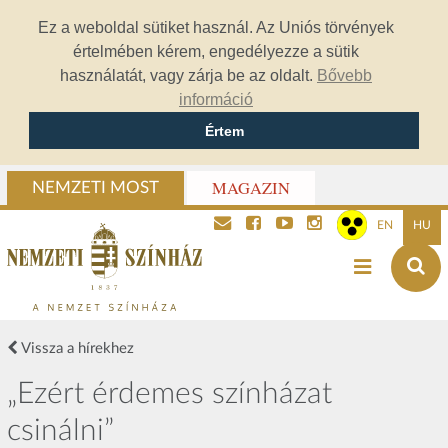
Ez a weboldal sütiket használ. Az Uniós törvények
értelmében kérem, engedélyezze a sütik
használatát, vagy zárja be az oldalt.
Bővebb
információ
Értem
MAGAZIN
NEMZETI MOST
EN
HU
Vissza a hírekhez
„Ezért érdemes színházat
csinálni”