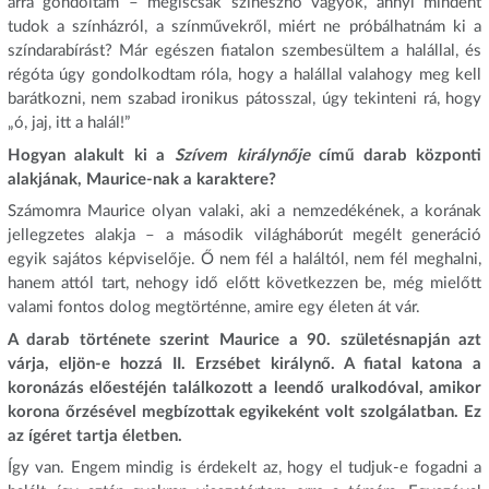
arra gondoltam – mégiscsak színésznő vagyok, annyi mindent
tudok a színházról, a színművekről, miért ne próbálhatnám ki a
színdarabírást? Már egészen fiatalon szembesültem a halállal, és
régóta úgy gondolkodtam róla, hogy a halállal valahogy meg kell
barátkozni, nem szabad ironikus pátosszal, úgy tekinteni rá, hogy
„ó, jaj, itt a halál!”
Hogyan alakult ki a
Szívem királynője
című darab központi
alakjának, Maurice-nak a karaktere?
Számomra Maurice olyan valaki, aki a nemzedékének, a korának
jellegzetes alakja – a második világháborút megélt generáció
egyik sajátos képviselője. Ő nem fél a haláltól, nem fél meghalni,
hanem attól tart, nehogy idő előtt következzen be, még mielőtt
valami fontos dolog megtörténne, amire egy életen át vár.
A darab története szerint Maurice a 90. születésnapján azt
várja, eljön-e hozzá II. Erzsébet királynő. A fiatal katona a
koronázás előestéjén találkozott a leendő uralkodóval, amikor
korona őrzésével megbízottak egyikeként volt szolgálatban. Ez
az ígéret tartja életben.
Így van. Engem mindig is érdekelt az, hogy el tudjuk-e fogadni a