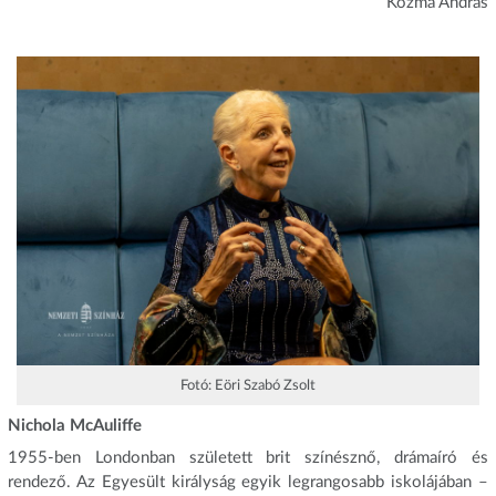
Kozma András
Fotó: Eöri Szabó Zsolt
Nichola McAuliffe
1955-ben Londonban született brit színésznő, drámaíró és
rendező. Az Egyesült királyság egyik legrangosabb iskolájában –