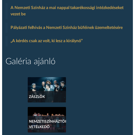
A Nemzeti Színház a mai nappal takarékossági intézkedéseket
vezet be
Pályázati felhívás a Nemzeti Színház büféinek üzemeltetésére
„A kérdés csak az volt, ki lesz a királynő”
Galéria ajánló
ZÁSZLÓK
NEMZETISZÍNHÁZTÖRTÉNETI
VETÉLKEDŐ