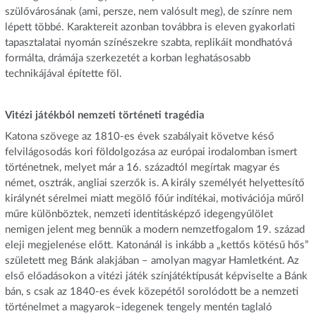
szülővárosának (ami, persze, nem valósult meg), de színre nem
lépett többé. Karaktereit azonban továbbra is eleven gyakorlati
tapasztalatai nyomán színészekre szabta, replikáit mondhatóvá
formálta, drámája szerkezetét a korban leghatásosabb
technikájával építette föl.
Vitézi játékból nemzeti történeti tragédia
Katona szövege az 1810-es évek szabályait követve késő
felvilágosodás kori földolgozása az európai irodalomban ismert
történetnek, melyet már a 16. századtól megírtak magyar és
német, osztrák, angliai szerzők is. A király személyét helyettesítő
királynét sérelmei miatt megölő főúr indítékai, motivációja műről
műre különböztek, nemzeti identitásképző idegengyűlölet
nemigen jelent meg bennük a modern nemzetfogalom 19. század
eleji megjelenése előtt. Katonánál is inkább a „kettős kötésű hős”
született meg Bánk alakjában – amolyan magyar Hamletként. Az
első előadásokon a vitézi játék színjátéktípusát képviselte a Bánk
bán, s csak az 1840-es évek közepétől sorolódott be a nemzeti
történelmet a magyarok–idegenek tengely mentén taglaló