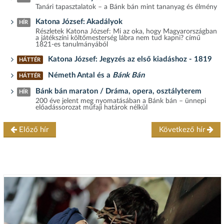
Tanári tapasztalatok – a Bánk bán mint tananyag és élmény
Katona József: Akadályok
HÍR
Részletek Katona József: Mi az oka, hogy Magyarországban
a játékszíni költőmesterség lábra nem tud kapni? című
1821-es tanulmányából
Katona József: Jegyzés az első kiadáshoz - 1819
HÁTTÉR
Németh Antal és a
Bánk Bán
HÁTTÉR
Bánk bán maraton / Dráma, opera, osztályterem
HÍR
200 éve jelent meg nyomatásában a Bánk bán – ünnepi
előadássorozat műfaji határok nélkül
Előző hír
Következő hír