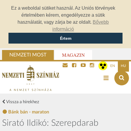
Ez a weboldal sütiket használ. Az Uniós törvények
értelmében kérem, engedélyezze a sütik
használatát, vagy zárja be az oldalt.
Bővebb
információ
Értem
MAGAZIN
NEMZETI MOST
EN
HU
Vissza a hírekhez
Bánk bán - maraton
Sirató Ildikó: Szerepdarab