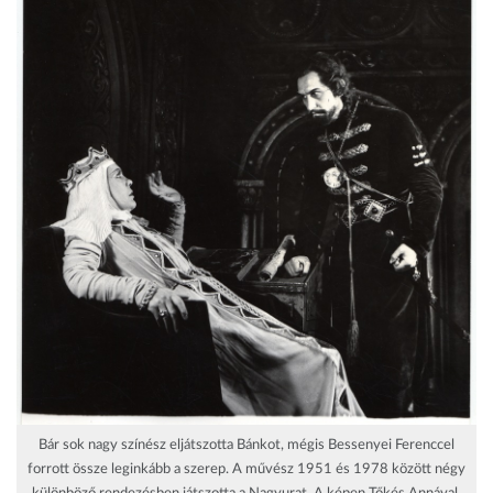
Bár sok nagy színész eljátszotta Bánkot, mégis Bessenyei Ferenccel
forrott össze leginkább a szerep. A művész 1951 és 1978 között négy
különböző rendezésben játszotta a Nagyurat. A képen Tőkés Annával,