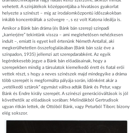
drámatechnikájával nagy hatást keltő szerzőire, akiktől mintát
vehetett. A színjátékok középpontjába a hivatásos gyakorlat
helyezte a színészt – míg az irodalomközpontú időszakokban
inkább koncentráltak a szövegre –, s ez volt Katona ideálja is.
Amikor a Bánk bán dráma (és Bánk bán szerep) színpadi
„karrierjére” tekintünk vissza – ami meglehetősen nehézkesen
indult –, emiatt is egyet kell értenünk Németh Antallal, aki
megkerülhetetlen összefoglalásában (Bánk bán száz éve a
színpadon, 1935) jellemzi azt szerepdarabként. Az egyik
legérdekesebb jegye a Bánk bán előadásainak, hogy a
szerepekben mindig a társulatok kiemelkedő érett és fiatal erői
vettek részt, s hogy a neves színészek majd mindegyike a dráma
több szerepét is megformálta pályája során, időnként akár a
„vetélkedő sztárok” egymást váltva adták Bánk és Petur, vagy
Bánk és Endre király szerepét. A színészi generációváltások is jól
követhetők az előadások sorában: Melindákból Gertrudisok
ugyan ritkán lettek, de Ottóból Bánk, vagy Peturból Tiborc bizony
elég sokszor.