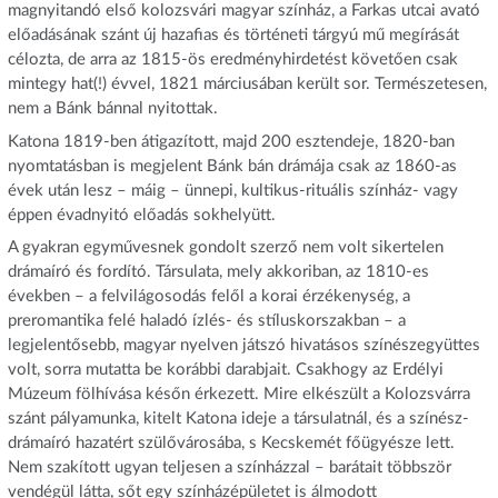
magnyitandó első kolozsvári magyar színház, a Farkas utcai avató
előadásának szánt új hazafias és történeti tárgyú mű megírását
célozta, de arra az 1815-ös eredményhirdetést követően csak
mintegy hat(!) évvel, 1821 márciusában került sor. Természetesen,
nem a Bánk bánnal nyitottak.
Katona 1819-ben átigazított, majd 200 esztendeje, 1820-ban
nyomtatásban is megjelent Bánk bán drámája csak az 1860-as
évek után lesz – máig – ünnepi, kultikus-rituális színház- vagy
éppen évadnyitó előadás sokhelyütt.
A gyakran egyművesnek gondolt szerző nem volt sikertelen
drámaíró és fordító. Társulata, mely akkoriban, az 1810-es
években – a felvilágosodás felől a korai érzékenység, a
preromantika felé haladó ízlés- és stíluskorszakban – a
legjelentősebb, magyar nyelven játszó hivatásos színészegyüttes
volt, sorra mutatta be korábbi darabjait. Csakhogy az Erdélyi
Múzeum fölhívása későn érkezett. Mire elkészült a Kolozsvárra
szánt pályamunka, kitelt Katona ideje a társulatnál, és a színész-
drámaíró hazatért szülővárosába, s Kecskemét főügyésze lett.
Nem szakított ugyan teljesen a színházzal – barátait többször
vendégül látta, sőt egy színházépületet is álmodott