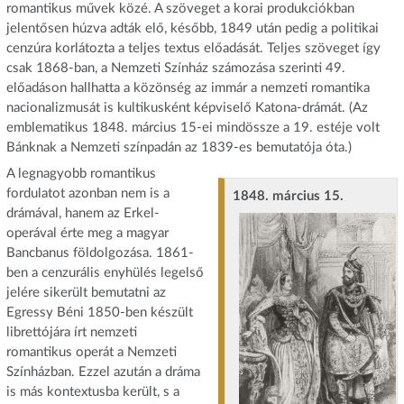
romantikus művek közé. A szöveget a korai produkciókban
jelentősen húzva adták elő, később, 1849 után pedig a politikai
cenzúra korlátozta a teljes textus előadását. Teljes szöveget így
csak 1868-ban, a Nemzeti Színház számozása szerinti 49.
előadáson hallhatta a közönség az immár a nemzeti romantika
nacionalizmusát is kultikusként képviselő Katona-drámát. (Az
emblematikus 1848. március 15-ei mindössze a 19. estéje volt
Bánknak a Nemzeti színpadán az 1839-es bemutatója óta.)
A legnagyobb romantikus
fordulatot azonban nem is a
1848. március 15.
drámával, hanem az Erkel-
operával érte meg a magyar
Bancbanus földolgozása. 1861-
ben a cenzurális enyhülés legelső
jelére sikerült bemutatni az
Egressy Béni 1850-ben készült
librettójára írt nemzeti
romantikus operát a Nemzeti
Színházban. Ezzel azután a dráma
is más kontextusba került, s a