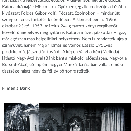
folytassák a félbeszakadt évadot. Vidéken sokhelyütt előadták
Katona drámáját: Miskolcon, Győrben (egyik rendezője a később
kivégzett Földes Gábor volt), Pécsett, Szolnokon – mindenütt
szovjetellenes tüntetés kíséretében. A Nemzetiben az 1956.
október 23-tól 1957. március 24-ig tartott kényszerpihenőt
követő ünnepélyes megnyitón is Katona művét játszották – igaz,
már egészen más belpolitikai helyzetben. Nem is rendezték újra a
színművet, hanem Major Tamás és Vámos László 1951-es
produkcióját játszották tovább. A képen Vargha Irén (Melinda)
látható Nagy Attilával (Bánk bán) a miskolci előadásban. Nagyot a
Borsod-Abaúj-Zemplén megyei Munkástanácsban vállalt elnöki
tisztsége miatt négy és fél év börtönre ítélték.
Filmen a Bánk