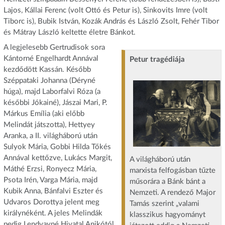
Lajos, Kállai Ferenc (volt Ottó és Petur is), Sinkovits Imre (volt
Tiborc is), Bubik István, Kozák András és László Zsolt, Fehér Tibor
és Mátray László keltette életre Bánkot.
A legjelesebb Gertrudisok sora
Kántorné Engelhardt Annával
Petur tragédiája
kezdődött Kassán. Később
Széppataki Johanna (Déryné
húga), majd Laborfalvi Róza (a
későbbi Jókainé), Jászai Mari, P.
Márkus Emília (aki előbb
Melindát játszotta), Hettyey
Aranka, a II. világháború után
Sulyok Mária, Gobbi Hilda Tőkés
Annával kettőzve, Lukács Margit,
A világháború után
Máthé Erzsi, Ronyecz Mária,
marxista felfogásban tűzte
Psota Irén, Varga Mária, majd
műsorára a Bánk bánt a
Kubik Anna, Bánfalvi Eszter és
Nemzeti. A rendező Major
Udvaros Dorottya jelent meg
Tamás szerint „valami
királynéként. A jeles Melindák
klasszikus hagyományt
pedig Lendvayné Hivatal Anikótól