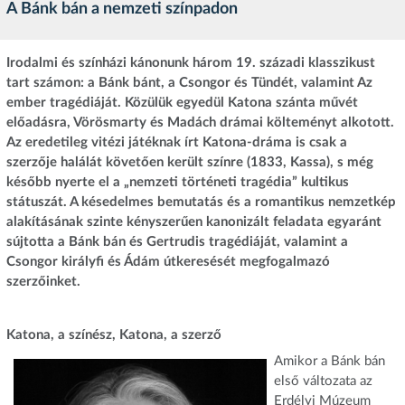
A Bánk bán a nemzeti színpadon
Irodalmi és színházi kánonunk három 19. századi klasszikust
tart számon: a Bánk bánt, a Csongor és Tündét, valamint Az
ember tragédiáját. Közülük egyedül Katona szánta művét
előadásra, Vörösmarty és Madách drámai költeményt alkotott.
Az eredetileg vitézi játéknak írt Katona-dráma is csak a
szerzője halálát követően került színre (1833, Kassa), s még
később nyerte el a „nemzeti történeti tragédia” kultikus
státuszát. A késedelmes bemutatás és a romantikus nemzetkép
alakításának szinte kényszerűen kanonizált feladata egyaránt
sújtotta a Bánk bán és Gertrudis tragédiáját, valamint a
Csongor királyfi és Ádám útkeresését megfogalmazó
szerzőinket.
Katona, a színész, Katona, a szerző
Amikor a Bánk bán
első változata az
Erdélyi Múzeum