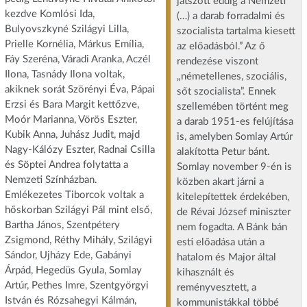
játszott eddig a Nemzeti
kezdve Komlósi Ida,
(…) a darab forradalmi és
Bulyovszkyné Szilágyi Lilla,
szocialista tartalma kiesett
Prielle Kornélia, Márkus Emília,
az előadásból.” Az ő
Fáy Szeréna, Váradi Aranka, Aczél
rendezése viszont
Ilona, Tasnády Ilona voltak,
„németellenes, szociális,
akiknek sorát Szörényi Éva, Pápai
sőt szocialista”. Ennek
Erzsi és Bara Margit kettőzve,
szellemében történt meg
Moór Marianna, Vörös Eszter,
a darab 1951-es felújítása
Kubik Anna, Juhász Judit, majd
is, amelyben Somlay Artúr
Nagy-Kálózy Eszter, Radnai Csilla
alakította Petur bánt.
és Söptei Andrea folytatta a
Somlay november 9-én is
Nemzeti Színházban.
közben akart járni a
Emlékezetes Tiborcok voltak a
kitelepítettek érdekében,
hőskorban Szilágyi Pál mint első,
de Révai József miniszter
Bartha János, Szentpétery
nem fogadta. A Bánk bán
Zsigmond, Réthy Mihály, Szilágyi
esti előadása után a
Sándor, Ujházy Ede, Gabányi
hatalom és Major által
Árpád, Hegedüs Gyula, Somlay
kihasznált és
Artúr, Pethes Imre, Szentgyörgyi
reményvesztett, a
István és Rózsahegyi Kálmán,
kommunistákkal többé