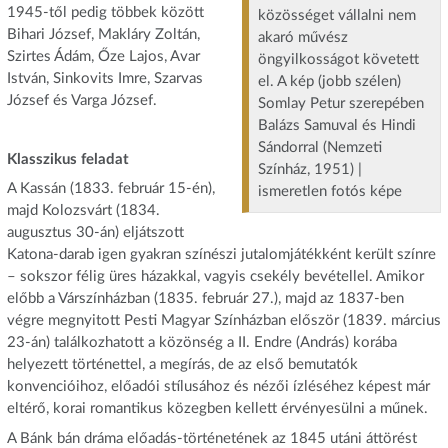
1945-től pedig többek között
közösséget vállalni nem
Bihari József, Makláry Zoltán,
akaró művész
Szirtes Ádám, Őze Lajos, Avar
öngyilkosságot követett
István, Sinkovits Imre, Szarvas
el. A kép (jobb szélen)
József és Varga József.
Somlay Petur szerepében
Balázs Samuval és Hindi
Sándorral (Nemzeti
Klasszikus feladat
Színház, 1951) |
A Kassán (1833. február 15-én),
ismeretlen fotós képe
majd Kolozsvárt (1834.
augusztus 30-án) eljátszott
Katona-darab igen gyakran színészi jutalomjátékként került színre
– sokszor félig üres házakkal, vagyis csekély bevétellel. Amikor
előbb a Várszínházban (1835. február 27.), majd az 1837-ben
végre megnyitott Pesti Magyar Színházban először (1839. március
23-án) találkozhatott a közönség a II. Endre (András) korába
helyezett történettel, a megírás, de az első bemutatók
konvencióihoz, előadói stílusához és nézői ízléséhez képest már
eltérő, korai romantikus közegben kellett érvényesülni a műnek.
A Bánk bán dráma előadás-történetének az 1845 utáni áttörést