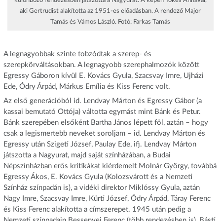
aki Gertrudist alakította az 1951-es előadásban. A rendező Major
Tamás és Vámos László. Fotó: Farkas Tamás
A legnagyobbak szinte tobzódtak a szerep- és
szerepkörváltásokban. A legnagyobb szerephalmozók között
Egressy Gáboron kívül E. Kovács Gyula, Szacsvay Imre, Ujházi
Ede, Ódry Árpád, Márkus Emília és Kiss Ferenc volt.
Az első generációból id. Lendvay Márton és Egressy Gábor (a
kassai bemutató Ottója) váltotta egymást mint Bánk és Petur.
Bánk szerepében elsőként Bartha János lépett föl, aztán – hogy
csak a legismertebb neveket soroljam – id. Lendvay Márton és
Egressy után Szigeti József, Paulay Ede, ifj. Lendvay Márton
játszotta a Nagyurat, majd saját színházában, a Budai
Népszínházban erős kritikákat kiérdemelt Molnár György, továbbá
Egressy Ákos, E. Kovács Gyula (Kolozsvárott és a Nemzeti
Színház színpadán is), a vidéki direktor Miklóssy Gyula, aztán
Nagy Imre, Szacsvay Imre, Kürti József, Ódry Árpád, Táray Ferenc
és Kiss Ferenc alakította a címszerepet. 1945 után pedig a
Nemzeti színpadain Bessenyei Ferenc (több rendezésben is), Básti