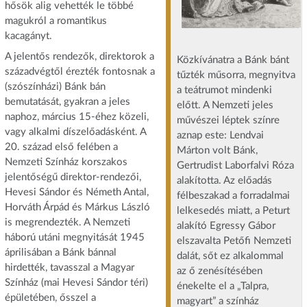
hősök alig vehették le többé
magukról a romantikus
kacagányt.
A jelentős rendezők, direktorok a
Közkívánatra a Bánk bánt
századvégtől érezték fontosnak a
tűzték műsorra, megnyitva
(szószínházi) Bánk bán
a teátrumot mindenki
bemutatását, gyakran a jeles
előtt. A Nemzeti jeles
naphoz, március 15-éhez közeli,
művészei léptek színre
vagy alkalmi díszelőadásként. A
aznap este: Lendvai
20. század első felében a
Márton volt Bánk,
Nemzeti Színház korszakos
Gertrudist Laborfalvi Róza
jelentőségű direktor-rendezői,
alakította. Az előadás
Hevesi Sándor és Németh Antal,
félbeszakad a forradalmai
Horváth Árpád és Márkus László
lelkesedés miatt, a Peturt
is megrendezték. A Nemzeti
alakító Egressy Gábor
háború utáni megnyitását 1945
elszavalta Petőfi Nemzeti
áprilisában a Bánk bánnal
dalát, sőt ez alkalommal
hirdették, tavasszal a Magyar
az ő zenésítésében
Színház (mai Hevesi Sándor téri)
énekelte el a „Talpra,
épületében, ősszel a
magyart” a színház