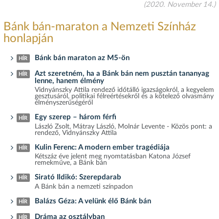
(2020. November 14.)
Bánk bán-maraton a Nemzeti Színház
honlapján
Bánk bán maraton az M5-ön
HÍR
Azt szeretném, ha a Bánk bán nem pusztán tananyag
HÍR
lenne, hanem élmény
Vidnyánszky Attila rendező időtálló igazságokról, a kegyelem
gesztusáról, politikai félreértésekről és a kötelező olvasmány
élményszerűségéről
Egy szerep – három férfi
HÍR
László Zsolt, Mátray László, Molnár Levente - Közös pont: a
rendező, Vidnyánszky Attila
Kulin Ferenc: A modern ember tragédiája
HÍR
Kétszáz éve jelent meg nyomtatásban Katona József
remekműve, a Bánk bán
Sirató Ildikó: Szerepdarab
HÍR
A Bánk bán a nemzeti színpadon
Balázs Géza: A velünk élő Bánk bán
HÍR
Dráma az osztályban
HÍR