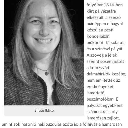
folyóirat 1814-ben
kiírt pályázatára
elkészült, a szerző
már éppen elhagyni
készült a pesti
Rondellában
működött társulatot
és a színészi pályát.
A szöveg a jelek
szerint sosem jutott
a kolozsvári
drámabírálók kezébe,
nem említették az
eredményeket
ismertető
beszámolóban. E
pályázat egyébként
Sirató Ildikó
számunkra is oly
ismerősen zajlott,
amint sok hasonló nekibuzdulás azóta is: a fölhívás a hamarosan