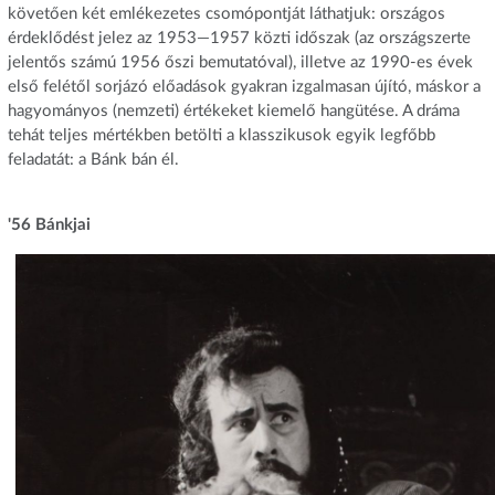
követően két emlékezetes csomópontját láthatjuk: országos
érdeklődést jelez az 1953—1957 közti időszak (az országszerte
jelentős számú 1956 őszi bemutatóval), illetve az 1990-es évek
első felétől sorjázó előadások gyakran izgalmasan újító, máskor a
hagyományos (nemzeti) értékeket kiemelő hangütése. A dráma
tehát teljes mértékben betölti a klasszikusok egyik legfőbb
feladatát: a Bánk bán él.
'56 Bánkjai