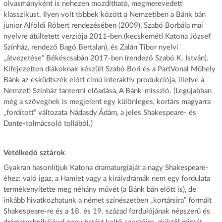
olvasmányként is nehezen mozdítható, megmerevedett
klasszikust. Ilyen volt többek között a Nemzetiben a Bánk bán
junior Alföldi Róbert rendezésében (2009), Szabó Borbála mai
nyelvre átültetett verziója 2011-ben (kecskeméti Katona József
Színház, rendező Bagó Bertalan), és Zalán Tibor nyelvi
„átvezetése” Békéscsabán 2017-ben (rendező Szabó K. István).
Kifejezetten diákoknak készült Szabó Bori és a PartVonal Műhely
Bánk az esküdtszék előtt című interaktív produkciója, illetve a
Nemzeti Színház tantermi előadása, A Bánk-misszió. (Legújabban
még a szövegnek is megjelent egy különleges, kortárs magyarra
„fordított” változata Nádasdy Ádám, a jeles Shakespeare- és
Dante-tolmácsoló tollából.)
Vetélkedő sztárok
Gyakran hasonlítjuk Katona dramaturgiáját a nagy Shakespeare-
éhez: való igaz, a Hamlet vagy a királydrámák nem egy fordulata
termékenyítette meg néhány művét (a Bánk bán előtt is), de
inkább hivatkozhatunk a német színészetben „kortársira” formált
Shakespeare-re és a 18. és 19. század fordulójának népszerű és