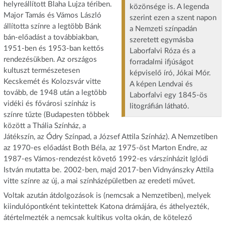
helyreállított Blaha Lujza tériben.
közönsége is. A legenda
Major Tamás és Vámos László
szerint ezen a szent napon
állította színre a legtöbb Bánk
a Nemzeti színpadán
bán-előadást a továbbiakban,
szeretett egymásba
1951-ben és 1953-ban kettős
Laborfalvi Róza és a
rendezésükben. Az országos
forradalmi ifjúságot
kultuszt természetesen
képviselő író, Jókai Mór.
Kecskemét és Kolozsvár vitte
A képen Lendvai és
tovább, de 1948 után a legtöbb
Laborfalvi egy 1845-ös
vidéki és fővárosi színház is
litográfián látható.
színre tűzte (Budapesten többek
között a Thália Színház, a
Játékszín, az Ódry Színpad, a József Attila Színház). A Nemzetiben
az 1970-es előadást Both Béla, az 1975-öst Marton Endre, az
1987-es Vámos-rendezést követő 1992-es várszínházit Iglódi
István mutatta be. 2002-ben, majd 2017-ben Vidnyánszky Attila
vitte színre az új, a mai színházépületben az eredeti művet.
Voltak azután átdolgozások is (nemcsak a Nemzetiben), melyek
kiindulópontként tekintettek Katona drámájára, és áthelyezték,
átértelmezték a nemcsak kultikus volta okán, de kötelező