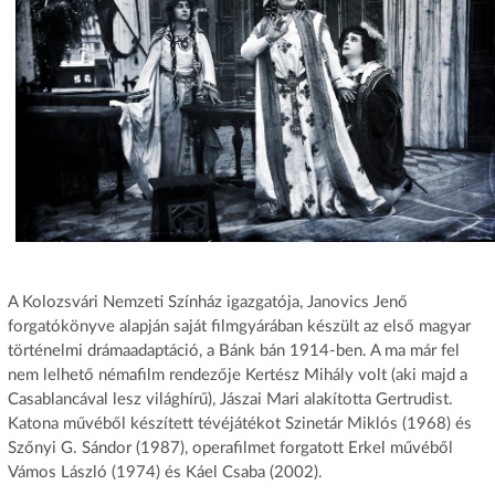
A Kolozsvári Nemzeti Színház igazgatója, Janovics Jenő
forgatókönyve alapján saját filmgyárában készült az első magyar
történelmi drámaadaptáció, a Bánk bán 1914-ben. A ma már fel
nem lelhető némafilm rendezője Kertész Mihály volt (aki majd a
Casablancával lesz világhírű), Jászai Mari alakította Gertrudist.
Katona művéből készített tévéjátékot Szinetár Miklós (1968) és
Szőnyi G. Sándor (1987), operafilmet forgatott Erkel művéből
Vámos László (1974) és Káel Csaba (2002).