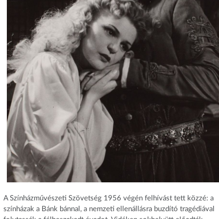
A Színházművészeti Szövetség 1956 végén felhívást tett közzé: a
színházak a Bánk bánnal, a nemzeti ellenállásra buzdító tragédiával