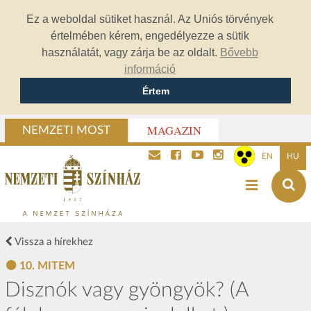
Ez a weboldal sütiket használ. Az Uniós törvények
értelmében kérem, engedélyezze a sütik
használatát, vagy zárja be az oldalt.
Bővebb
információ
Értem
MAGAZIN
NEMZETI MOST
EN
HU
Vissza a hírekhez
10. MITEM
Disznók vagy gyöngyök? (A