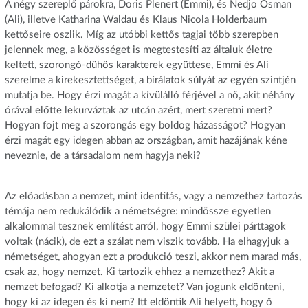
A négy szereplő párokra, Doris Plenert (Emmi), és Nedjo Osman
(Ali), illetve Katharina Waldau és Klaus Nicola Holderbaum
kettőseire oszlik. Míg az utóbbi kettős tagjai több szerepben
jelennek meg, a közösséget is megtestesíti az általuk életre
keltett, szorongó-dühös karakterek együttese, Emmi és Ali
szerelme a kirekesztettséget, a bírálatok súlyát az egyén szintjén
mutatja be. Hogy érzi magát a kívülálló férjével a nő, akit néhány
órával előtte lekurváztak az utcán azért, mert szeretni mert?
Hogyan fojt meg a szorongás egy boldog házasságot? Hogyan
érzi magát egy idegen abban az országban, amit hazájának kéne
neveznie, de a társadalom nem hagyja neki?
Az előadásban a nemzet, mint identitás, vagy a nemzethez tartozás
témája nem redukálódik a németségre: mindössze egyetlen
alkalommal tesznek említést arról, hogy Emmi szülei párttagok
voltak (nácik), de ezt a szálat nem viszik tovább. Ha elhagyjuk a
németséget, ahogyan ezt a produkció teszi, akkor nem marad más,
csak az, hogy nemzet. Ki tartozik ehhez a nemzethez? Akit a
nemzet befogad? Ki alkotja a nemzetet? Van jogunk eldönteni,
hogy ki az idegen és ki nem? Itt eldöntik Ali helyett, hogy ő