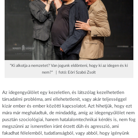
"Ki alkotja a nemzetet? Van jogunk eldönteni, hogy ki az idegen és ki
nem?" | fotó: Eöri Szabó Zsolt
Az idegengyűlölet egy kezeletlen, és látszólag kezelhetetlen
társadalmi probléma, ami ellehetetlenít, vagy akár teljességgel
kizár ember és ember közötti kapcsolatot. Azt hihetjük, hogy ezt
mára már meghaladtuk, de mindaddig, amíg az idegengyűlölet nem
pusztán szociológiai, hanem hatalalomtechnikai kérdés is, nem fog
megszűnni az ismeretlen iránt érzett düh és agresszió, ami
fakadhat félelemből, tudatlanságból, vagy abból, hogy igényünk