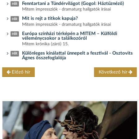
Fenntartani a Tündérvilágot (Gogol: Háztűznéző)
HÍR
Mitem impressziók - dramaturg hallgatók írásai
Mit is rejt a titkok kapuja?
HÍR
Mitem impressziók - dramaturg hallgatók írásai
Európa színházi térképén a MITEM – Külföldi
HÍR
véleménycsokor a találkozóról
Mitem krónika (záró) 15.
Különleges kínálattal ünnepelt a fesztivál - Osztovits
HÍR
Ágnes összefoglalója
Előző hír
Következő hír