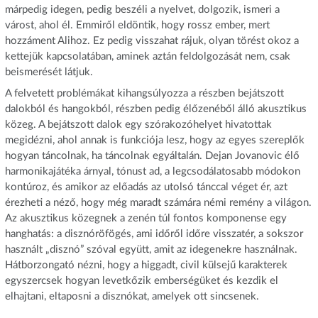
márpedig idegen, pedig beszéli a nyelvet, dolgozik, ismeri a
várost, ahol él. Emmiről eldöntik, hogy rossz ember, mert
hozzáment Alihoz. Ez pedig visszahat rájuk, olyan törést okoz a
kettejük kapcsolatában, aminek aztán feldolgozását nem, csak
beismerését látjuk.
A felvetett problémákat kihangsúlyozza a részben bejátszott
dalokból és hangokból, részben pedig élőzenéből álló akusztikus
közeg. A bejátszott dalok egy szórakozóhelyet hivatottak
megidézni, ahol annak is funkciója lesz, hogy az egyes szereplők
hogyan táncolnak, ha táncolnak egyáltalán. Dejan Jovanovic élő
harmonikajátéka árnyal, tónust ad, a legcsodálatosabb módokon
kontúroz, és amikor az előadás az utolsó tánccal véget ér, azt
érezheti a néző, hogy még maradt számára némi remény a világon.
Az akusztikus közegnek a zenén túl fontos komponense egy
hanghatás: a disznóröfögés, ami időről időre visszatér, a sokszor
használt „disznó” szóval együtt, amit az idegenekre használnak.
Hátborzongató nézni, hogy a higgadt, civil külsejű karakterek
egyszercsek hogyan levetkőzik emberségüket és kezdik el
elhajtani, eltaposni a disznókat, amelyek ott sincsenek.