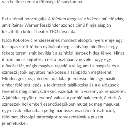
van beilleszkedni a többségi társadalomba.
Ezt a témát boncolgatja
A félelem megeszi a lelket
című előadás,
amit Rainer Werner Fassbinder azonos című filmje alapján
készített a kölni Theater TKO társulata.
Nada Kokotović rendezésének mindent elsöprő nyers ereje egy
lecsupaszított térben nyilvánul meg, a látvány mindössze egy
fekete terem, amit bevilágít a színházi lámpák hideg fénye. Nincs
illúzió, nincs sejtetés, a néző tisztában van vele, hogy egy
előadást lát, mégis magával ragadó a világ, amit a hangzás és a
színészi játék együttes működése a színpadon megteremt.
Minden gesztus, minden mozdulat jelentéssel bír, egy másik
ember felé tett lépés, a tekintetek találkozása és a dialógusok
teremtik meg a helyszíneket, vázolják fel a viszonyok rendszerét.
A játékkal együtt elevenné válnak a problémák, terek, életek. A
színészek hol emberi esendőségükben mutatják meg magukat,
egy másik pillanatban pedig már össztársadalmi frusztrációt,
félelmet, kiszolgáltatottságot reprezentálnak a puszta
jelenlétükkel.