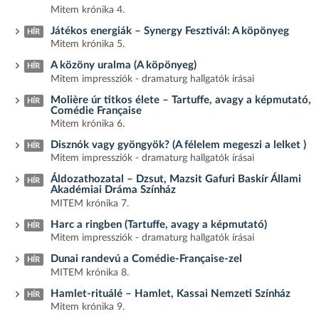
Mitem krónika 4.
Játékos energiák – Synergy Fesztivál: A köpönyeg
HÍR
Mitem krónika 5.
A közöny uralma (A köpönyeg)
HÍR
Mitem impressziók - dramaturg hallgatók írásai
Molière úr titkos élete – Tartuffe, avagy a képmutató,
HÍR
Comédie Française
Mitem krónika 6.
Disznók vagy gyöngyök? (A félelem megeszi a lelket )
HÍR
Mitem impressziók - dramaturg hallgatók írásai
Áldozathozatal – Dzsut, Mazsit Gafuri Baskír Állami
HÍR
Akadémiai Dráma Színház
MITEM krónika 7.
Harc a ringben (Tartuffe, avagy a képmutató)
HÍR
Mitem impressziók - dramaturg hallgatók írásai
Dunai randevú a Comédie-Française-zel
HÍR
MITEM krónika 8.
Hamlet-rituálé – Hamlet, Kassai Nemzeti Színház
HÍR
Mitem krónika 9.