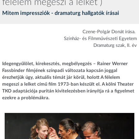
félelem megeszi a lelket )
Mitem impressziók - dramaturg hallgatók írásai
Czene-Polgár Donát írása.
Színház- és Filmművészeti Egyetem
​Dramaturg szak, II. év
Idegengyűlölet, kirekesztés, megbélyegzés – Rainer Werner
Fassbinder filmjének színpadi változata kapcsán joggal
érezhetjük úgy, aktuális témát jár körül, holott A félelem
megeszi a lelket című film 1973-ban készült el. A kölni Theater
TKO adaptációja puritán kivitelezésben irányítja rá a figyelmet
ezekre a problémákra.