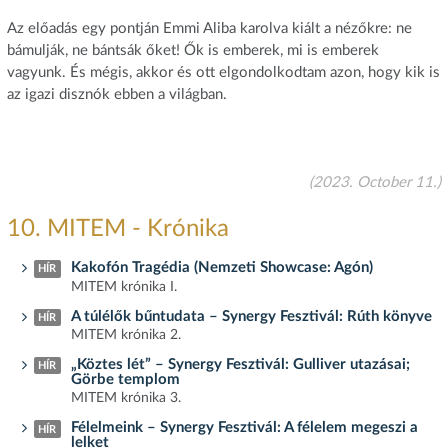
Az előadás egy pontján Emmi Aliba karolva kiált a nézőkre: ne
bámulják, ne bántsák őket! Ők is emberek, mi is emberek
vagyunk. És mégis, akkor és ott elgondolkodtam azon, hogy kik is
az igazi disznók ebben a világban.
(2023. October 11.)
10. MITEM - Krónika
Kakofón Tragédia (Nemzeti Showcase: Agón)
HÍR
MITEM krónika I.
A túlélők bűntudata – Synergy Fesztivál: Rúth könyve
HÍR
MITEM krónika 2.
„Köztes lét” – Synergy Fesztivál: Gulliver utazásai;
HÍR
Görbe templom
MITEM krónika 3.
Félelmeink – Synergy Fesztivál: A félelem megeszi a
HÍR
lelket