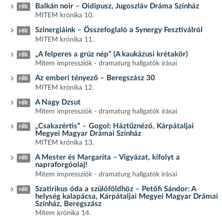
Balkán noir – Oidipusz, Jugoszláv Dráma Színház
HÍR
MITEM krónika 10.
Szinergiáink – Összefoglaló a Synergy Fesztiválról
HÍR
MITEM krónika 11.
„A felperes a grúz nép” (A kaukázusi krétakör)
HÍR
Mitem impressziók - dramaturg hallgatók írásai
Az emberi tényező – Beregszász 30
HÍR
MITEM krónika 12.
A Nagy Dzsut
HÍR
Mitem impressziók - dramaturg hallgatók írásai
„Csakazértis” – Gogol: Háztűznéző, Kárpátaljai
HÍR
Megyei Magyar Drámai Színház
MITEM krónika 13.
A Mester és Margarita – Vigyázat, kifolyt a
HÍR
napraforgóolaj!
Mitem impressziók - dramaturg hallgatók írásai
Szatirikus óda a szülőföldhöz – Petőfi Sándor: A
HÍR
helység kalapácsa, Kárpátaljai Megyei Magyar Drámai
Színház, Beregszász
Mitem krónika 14.