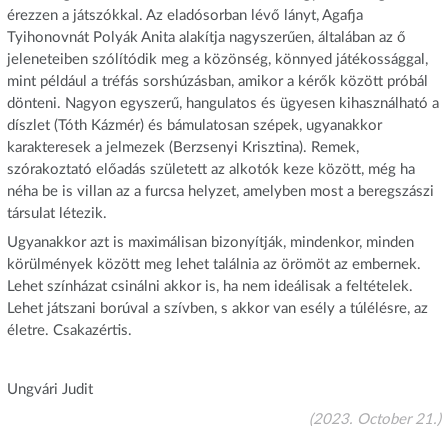
érezzen a játszókkal. Az eladósorban lévő lányt, Agafja
Tyihonovnát Polyák Anita alakítja nagyszerűen, általában az ő
jeleneteiben szólítódik meg a közönség, könnyed játékossággal,
mint például a tréfás sorshúzásban, amikor a kérők között próbál
dönteni. Nagyon egyszerű, hangulatos és ügyesen kihasználható a
díszlet (Tóth Kázmér) és bámulatosan szépek, ugyanakkor
karakteresek a jelmezek (Berzsenyi Krisztina). Remek,
szórakoztató előadás született az alkotók keze között, még ha
néha be is villan az a furcsa helyzet, amelyben most a beregszászi
társulat létezik.
Ugyanakkor azt is maximálisan bizonyítják, mindenkor, minden
körülmények között meg lehet találnia az örömöt az embernek.
Lehet színházat csinálni akkor is, ha nem ideálisak a feltételek.
Lehet játszani borúval a szívben, s akkor van esély a túlélésre, az
életre. Csakazértis.
Ungvári Judit
(2023. October 21.)