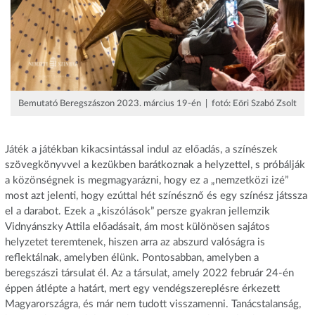
Bemutató Beregszászon 2023. március 19-én | fotó: Eöri Szabó Zsolt
Játék a játékban kikacsintással indul az előadás, a színészek
szövegkönyvvel a kezükben barátkoznak a helyzettel, s próbálják
a közönségnek is megmagyarázni, hogy ez a „nemzetközi izé”
most azt jelenti, hogy ezúttal hét színésznő és egy színész játssza
el a darabot. Ezek a „kiszólások” persze gyakran jellemzik
Vidnyánszky Attila előadásait, ám most különösen sajátos
helyzetet teremtenek, hiszen arra az abszurd valóságra is
reflektálnak, amelyben élünk. Pontosabban, amelyben a
beregszászi társulat él. Az a társulat, amely 2022 február 24-én
éppen átlépte a határt, mert egy vendégszereplésre érkezett
Magyarországra, és már nem tudott visszamenni. Tanácstalanság,