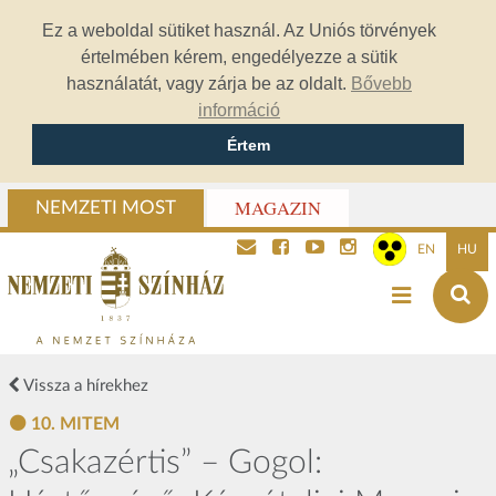
Ez a weboldal sütiket használ. Az Uniós törvények
értelmében kérem, engedélyezze a sütik
használatát, vagy zárja be az oldalt.
Bővebb
információ
Értem
MAGAZIN
NEMZETI MOST
EN
HU
Vissza a hírekhez
10. MITEM
„Csakazértis” – Gogol: