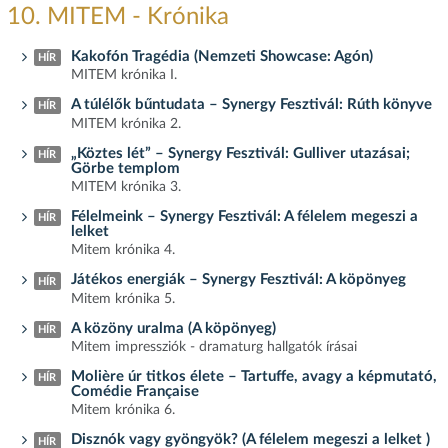
10. MITEM - Krónika
Kakofón Tragédia (Nemzeti Showcase: Agón)
HÍR
MITEM krónika I.
A túlélők bűntudata – Synergy Fesztivál: Rúth könyve
HÍR
MITEM krónika 2.
„Köztes lét” – Synergy Fesztivál: Gulliver utazásai;
HÍR
Görbe templom
MITEM krónika 3.
Félelmeink – Synergy Fesztivál: A félelem megeszi a
HÍR
lelket
Mitem krónika 4.
Játékos energiák – Synergy Fesztivál: A köpönyeg
HÍR
Mitem krónika 5.
A közöny uralma (A köpönyeg)
HÍR
Mitem impressziók - dramaturg hallgatók írásai
Molière úr titkos élete – Tartuffe, avagy a képmutató,
HÍR
Comédie Française
Mitem krónika 6.
Disznók vagy gyöngyök? (A félelem megeszi a lelket )
HÍR