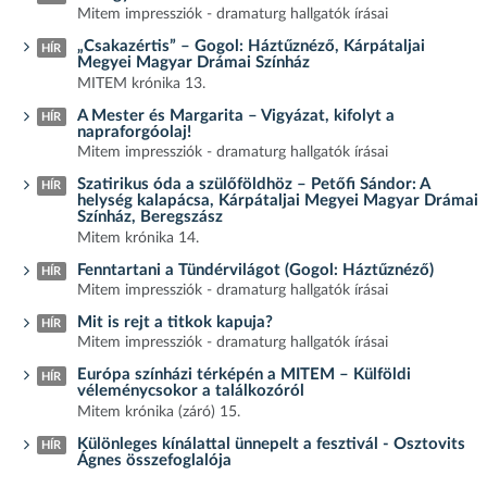
Mitem impressziók - dramaturg hallgatók írásai
„Csakazértis” – Gogol: Háztűznéző, Kárpátaljai
HÍR
Megyei Magyar Drámai Színház
MITEM krónika 13.
A Mester és Margarita – Vigyázat, kifolyt a
HÍR
napraforgóolaj!
Mitem impressziók - dramaturg hallgatók írásai
Szatirikus óda a szülőföldhöz – Petőfi Sándor: A
HÍR
helység kalapácsa, Kárpátaljai Megyei Magyar Drámai
Színház, Beregszász
Mitem krónika 14.
Fenntartani a Tündérvilágot (Gogol: Háztűznéző)
HÍR
Mitem impressziók - dramaturg hallgatók írásai
Mit is rejt a titkok kapuja?
HÍR
Mitem impressziók - dramaturg hallgatók írásai
Európa színházi térképén a MITEM – Külföldi
HÍR
véleménycsokor a találkozóról
Mitem krónika (záró) 15.
Különleges kínálattal ünnepelt a fesztivál - Osztovits
HÍR
Ágnes összefoglalója