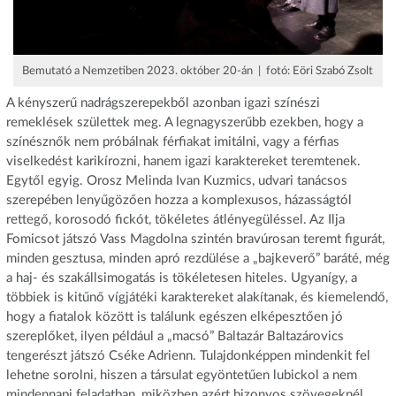
Bemutató a Nemzetiben 2023. október 20-án | fotó: Eöri Szabó Zsolt
A kényszerű nadrágszerepekből azonban igazi színészi
remeklések születtek meg. A legnagyszerűbb ezekben, hogy a
színésznők nem próbálnak férfiakat imitálni, vagy a férfias
viselkedést karikírozni, hanem igazi karaktereket teremtenek.
Egytől egyig. Orosz Melinda Ivan Kuzmics, udvari tanácsos
szerepében lenyűgözően hozza a komplexusos, házasságtól
rettegő, korosodó fickót, tökéletes átlényegüléssel. Az Ilja
Fomicsot játszó Vass Magdolna szintén bravúrosan teremt figurát,
minden gesztusa, minden apró rezdülése a „bajkeverő” baráté, még
a haj- és szakállsimogatás is tökéletesen hiteles. Ugyanígy, a
többiek is kitűnő vígjátéki karaktereket alakítanak, és kiemelendő,
hogy a fiatalok között is találunk egészen elképesztően jó
szereplőket, ilyen például a „macsó” Baltazár Baltazárovics
tengerészt játszó Cséke Adrienn. Tulajdonképpen mindenkit fel
lehetne sorolni, hiszen a társulat egyöntetűen lubickol a nem
mindennapi feladatban, miközben azért bizonyos szövegeknél