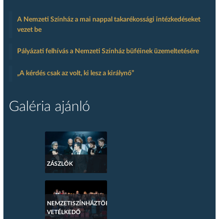
A Nemzeti Színház a mai nappal takarékossági intézkedéseket
vezet be
Pályázati felhívás a Nemzeti Színház büféinek üzemeltetésére
„A kérdés csak az volt, ki lesz a királynő”
Galéria ajánló
ZÁSZLÓK
NEMZETISZÍNHÁZTÖRTÉNETI
VETÉLKEDŐ