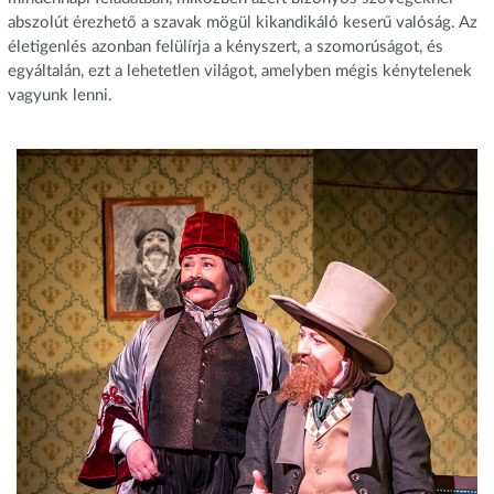
abszolút érezhető a szavak mögül kikandikáló keserű valóság. Az
életigenlés azonban felülírja a kényszert, a szomorúságot, és
egyáltalán, ezt a lehetetlen világot, amelyben mégis kénytelenek
vagyunk lenni.