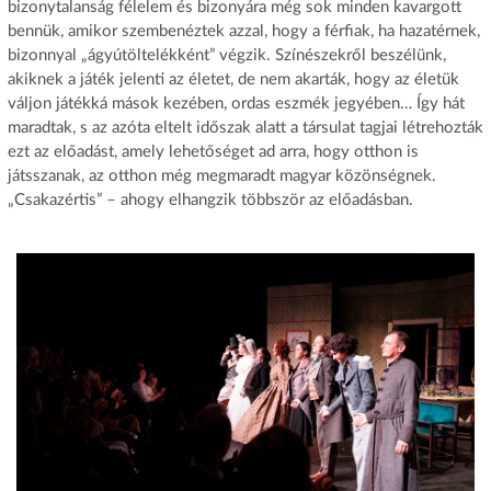
bizonytalanság félelem és bizonyára még sok minden kavargott
bennük, amikor szembenéztek azzal, hogy a férfiak, ha hazatérnek,
bizonnyal „ágyútöltelékként” végzik. Színészekről beszélünk,
akiknek a játék jelenti az életet, de nem akarták, hogy az életük
váljon játékká mások kezében, ordas eszmék jegyében… Így hát
maradtak, s az azóta eltelt időszak alatt a társulat tagjai létrehozták
ezt az előadást, amely lehetőséget ad arra, hogy otthon is
játsszanak, az otthon még megmaradt magyar közönségnek.
„Csakazértis” – ahogy elhangzik többször az előadásban.