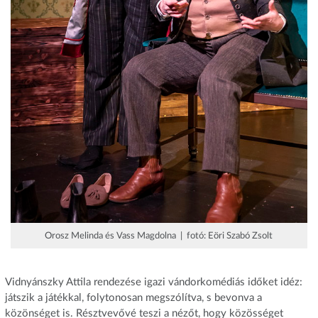
Orosz Melinda és Vass Magdolna | fotó: Eöri Szabó Zsolt
Vidnyánszky Attila rendezése igazi vándorkomédiás időket idéz:
játszik a játékkal, folytonosan megszólítva, s bevonva a
közönséget is. Résztvevővé teszi a nézőt, hogy közösséget