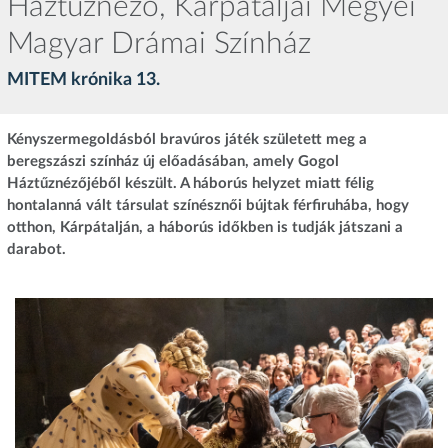
Háztűznéző, Kárpátaljai Megyei
Magyar Drámai Színház
MITEM krónika 13.
Kényszermegoldásból bravúros játék született meg a
beregszászi színház új előadásában, amely Gogol
Háztűznézőjéből készült. A háborús helyzet miatt félig
hontalanná vált társulat színésznői bújtak férfiruhába, hogy
otthon, Kárpátalján, a háborús időkben is tudják játszani a
darabot.