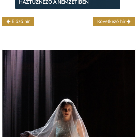
HÁZTŰZNÉZŐ A NEMZETIBEN
Előző hír
Következő hír