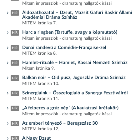
Mitem impressziók - dramaturg hallgatók írásai
Áldozathozatal – Dzsut, Mazsit Gafuri Baskír Állami
HÍR
Akadémiai Dráma Színház
MITEM krónika 7.
Harc a ringben (Tartuffe, avagy a képmutató)
HÍR
Mitem impressziók - dramaturg hallgatók írásai
Dunai randevú a Comédie-Française-zel
HÍR
MITEM krónika 8.
Hamlet-rituálé – Hamlet, Kassai Nemzeti Színház
HÍR
Mitem krónika 9.
Balkán noir – Oidipusz, Jugoszláv Dráma Színház
HÍR
MITEM krónika 10.
Szinergiáink – Összefoglaló a Synergy Fesztiválról
HÍR
MITEM krónika 11.
„A felperes a grúz nép” (A kaukázusi krétakör)
HÍR
Mitem impressziók - dramaturg hallgatók írásai
Az emberi tényező – Beregszász 30
HÍR
MITEM krónika 12.
A Nagy Dzsut
HÍR