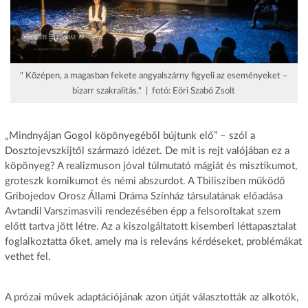
" Középen, a magasban fekete angyalszárny figyeli az eseményeket –
bizarr szakralitás." | fotó: Eöri Szabó Zsolt
„Mindnyájan Gogol köpönyegéből bújtunk elő” – szól a
Dosztojevszkijtől származó idézet. De mit is rejt valójában ez a
köpönyeg? A realizmuson jóval túlmutató mágiát és misztikumot,
groteszk komikumot és némi abszurdot. A Tbilisziben működő
Gribojedov Orosz Állami Dráma Színház társulatának előadása
Avtandil Varszimasvili rendezésében épp a felsoroltakat szem
előtt tartva jött létre. Az a kiszolgáltatott kisemberi léttapasztalat
foglalkoztatta őket, amely ma is releváns kérdéseket, problémákat
vethet fel.
A prózai művek adaptációjának azon útját választották az alkotók,