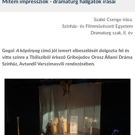
Mitem impressziók - dramaturg hallgatók írásai
Szabó Csenge írása.
​Színház- és Filmművészeti Egyetem
Dramaturg szak, II. év
Gogol
A köpönyeg
című jól ismert elbeszélését dolgozta fel és
vitte színre a Tbilisziből érkező Gribojedov Orosz Állami Dráma
Színház, Avtandil Varszimasvili rendezésében.