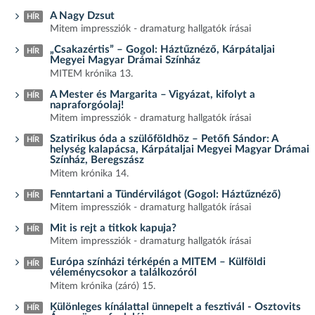
A Nagy Dzsut
HÍR
Mitem impressziók - dramaturg hallgatók írásai
„Csakazértis” – Gogol: Háztűznéző, Kárpátaljai
HÍR
Megyei Magyar Drámai Színház
MITEM krónika 13.
A Mester és Margarita – Vigyázat, kifolyt a
HÍR
napraforgóolaj!
Mitem impressziók - dramaturg hallgatók írásai
Szatirikus óda a szülőföldhöz – Petőfi Sándor: A
HÍR
helység kalapácsa, Kárpátaljai Megyei Magyar Drámai
Színház, Beregszász
Mitem krónika 14.
Fenntartani a Tündérvilágot (Gogol: Háztűznéző)
HÍR
Mitem impressziók - dramaturg hallgatók írásai
Mit is rejt a titkok kapuja?
HÍR
Mitem impressziók - dramaturg hallgatók írásai
Európa színházi térképén a MITEM – Külföldi
HÍR
véleménycsokor a találkozóról
Mitem krónika (záró) 15.
Különleges kínálattal ünnepelt a fesztivál - Osztovits
HÍR