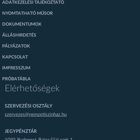
ADATKEZELÉSI TÁJÉKOZTATÓ
NYOMTATHATÓ MŰSOR
DOKUMENTUMOK
ÁLLÁSHIRDETÉS
PÁLYÁZATOK
KAPCSOLAT
IMPRESSZUM
PRÓBATÁBLA
Elérhetőségek
SZERVEZÉSI OSZTÁLY
szervezes@nemzetiszinhaz.hu
JEGYPÉNZTÁR
1095 Budapest, Bajor Gizi park 1.