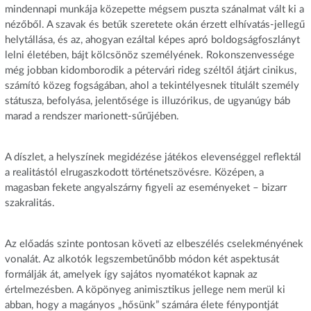
mindennapi munkája közepette mégsem puszta szánalmat vált ki a
nézőből. A szavak és betűk szeretete okán érzett elhívatás-jellegű
helytállása, és az, ahogyan ezáltal képes apró boldogságfoszlányt
lelni életében, bájt kölcsönöz személyének. Rokonszenvessége
még jobban kidomborodik a pétervári rideg széltől átjárt cinikus,
számító közeg fogságában, ahol a tekintélyesnek titulált személy
státusza, befolyása, jelentősége is illuzórikus, de ugyanúgy báb
marad a rendszer marionett-sűrűjében.
A díszlet, a helyszínek megidézése játékos elevenséggel reflektál
a realitástól elrugaszkodott történetszövésre. Középen, a
magasban fekete angyalszárny figyeli az eseményeket – bizarr
szakralitás.
Az előadás szinte pontosan követi az elbeszélés cselekményének
vonalát. Az alkotók legszembetűnőbb módon két aspektusát
formálják át, amelyek így sajátos nyomatékot kapnak az
értelmezésben. A köpönyeg animisztikus jellege nem merül ki
abban, hogy a magányos „hősünk” számára élete fénypontját