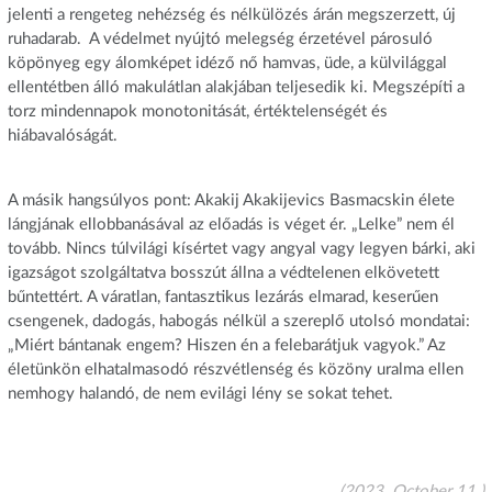
jelenti a rengeteg nehézség és nélkülözés árán megszerzett, új
ruhadarab. A védelmet nyújtó melegség érzetével párosuló
köpönyeg egy álomképet idéző nő hamvas, üde, a külvilággal
ellentétben álló makulátlan alakjában teljesedik ki. Megszépíti a
torz mindennapok monotonitását, értéktelenségét és
hiábavalóságát.
A másik hangsúlyos pont: Akakij Akakijevics Basmacskin élete
lángjának ellobbanásával az előadás is véget ér. „Lelke” nem él
tovább. Nincs túlvilági kísértet vagy angyal vagy legyen bárki, aki
igazságot szolgáltatva bosszút állna a védtelenen elkövetett
bűntettért. A váratlan, fantasztikus lezárás elmarad, keserűen
csengenek, dadogás, habogás nélkül a szereplő utolsó mondatai:
„Miért bántanak engem? Hiszen én a felebarátjuk vagyok.” Az
életünkön elhatalmasodó részvétlenség és közöny uralma ellen
nemhogy halandó, de nem evilági lény se sokat tehet.
(2023. October 11.)