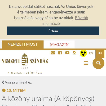
Ez a weboldal sütiket használ. Az Uniós törvények
értelmében kérem, engedélyezze a sütik
használatát, vagy zárja be az oldalt.
Bővebb
információ
Értem
MAGAZIN
NEMZETI MOST
EN
HU
Vissza a hírekhez
10. MITEM
A közöny uralma (A köpönyeg)