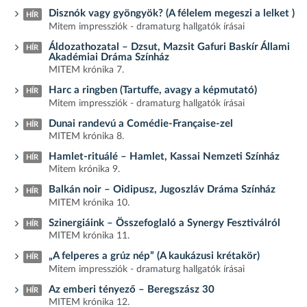
Disznók vagy gyöngyök? (A félelem megeszi a lelket )
HÍR
Mitem impressziók - dramaturg hallgatók írásai
Áldozathozatal – Dzsut, Mazsit Gafuri Baskír Állami
HÍR
Akadémiai Dráma Színház
MITEM krónika 7.
Harc a ringben (Tartuffe, avagy a képmutató)
HÍR
Mitem impressziók - dramaturg hallgatók írásai
Dunai randevú a Comédie-Française-zel
HÍR
MITEM krónika 8.
Hamlet-rituálé – Hamlet, Kassai Nemzeti Színház
HÍR
Mitem krónika 9.
Balkán noir – Oidipusz, Jugoszláv Dráma Színház
HÍR
MITEM krónika 10.
Szinergiáink – Összefoglaló a Synergy Fesztiválról
HÍR
MITEM krónika 11.
„A felperes a grúz nép” (A kaukázusi krétakör)
HÍR
Mitem impressziók - dramaturg hallgatók írásai
Az emberi tényező – Beregszász 30
HÍR
MITEM krónika 12.