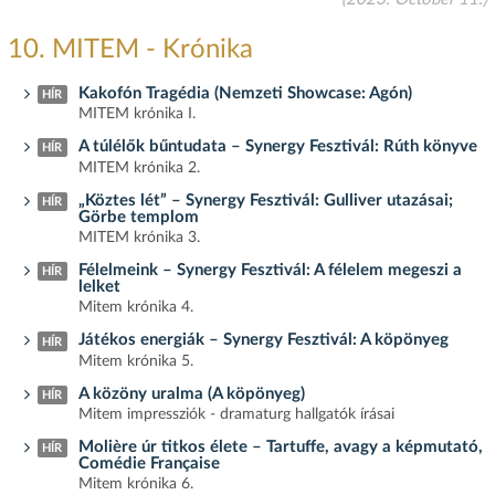
10. MITEM - Krónika
Kakofón Tragédia (Nemzeti Showcase: Agón)
HÍR
MITEM krónika I.
A túlélők bűntudata – Synergy Fesztivál: Rúth könyve
HÍR
MITEM krónika 2.
„Köztes lét” – Synergy Fesztivál: Gulliver utazásai;
HÍR
Görbe templom
MITEM krónika 3.
Félelmeink – Synergy Fesztivál: A félelem megeszi a
HÍR
lelket
Mitem krónika 4.
Játékos energiák – Synergy Fesztivál: A köpönyeg
HÍR
Mitem krónika 5.
A közöny uralma (A köpönyeg)
HÍR
Mitem impressziók - dramaturg hallgatók írásai
Molière úr titkos élete – Tartuffe, avagy a képmutató,
HÍR
Comédie Française
Mitem krónika 6.