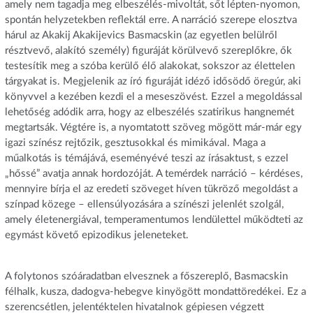
amely nem tagadja meg elbeszélés-mivoltát, sőt lépten-nyomon,
spontán helyzetekben reflektál erre. A narráció szerepe elosztva
hárul az Akakij Akakijevics Basmacskin (az egyetlen belülről
résztvevő, alakító személy) figuráját körülvevő szereplőkre, ők
testesítik meg a szóba kerülő élő alakokat, sokszor az élettelen
tárgyakat is. Megjelenik az író figuráját idéző idősödő öregúr, aki
könyvvel a kezében kezdi el a meseszövést. Ezzel a megoldással
lehetőség adódik arra, hogy az elbeszélés szatirikus hangnemét
megtartsák. Végtére is, a nyomtatott szöveg mögött már-már egy
igazi színész rejtőzik, gesztusokkal és mimikával. Maga a
műalkotás is témájává, eseményévé teszi az írásaktust, s ezzel
„hőssé” avatja annak hordozóját. A temérdek narráció – kérdéses,
mennyire bírja el az eredeti szöveget híven tükröző megoldást a
színpad közege – ellensúlyozására a színészi jelenlét szolgál,
amely életenergiával, temperamentumos lendülettel működteti az
egymást követő epizodikus jeleneteket.
A folytonos szóáradatban elvesznek a főszereplő, Basmacskin
félhalk, kusza, dadogva-hebegve kinyögött mondattöredékei. Ez a
szerencsétlen, jelentéktelen hivatalnok gépiesen végzett