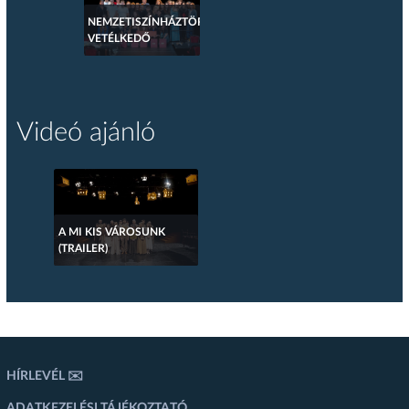
NEMZETISZÍNHÁZTÖRTÉNETI
VETÉLKEDŐ
Videó ajánló
A MI KIS VÁROSUNK
(TRAILER)
HÍRLEVÉL ✉️
ADATKEZELÉSI TÁJÉKOZTATÓ