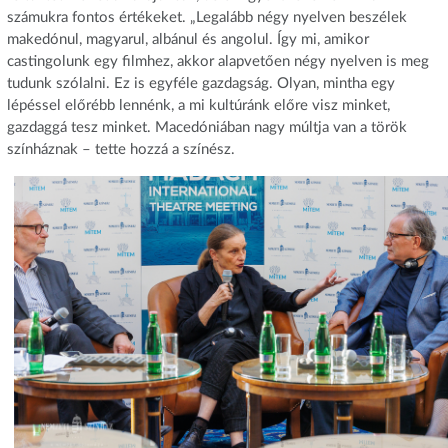
számukra fontos értékeket. „Legalább négy nyelven beszélek
makedónul, magyarul, albánul és angolul. Így mi, amikor
castingolunk egy filmhez, akkor alapvetően négy nyelven is meg
tudunk szólalni. Ez is egyféle gazdagság. Olyan, mintha egy
lépéssel előrébb lennénk, a mi kultúránk előre visz minket,
gazdaggá tesz minket. Macedóniában nagy múltja van a török
színháznak – tette hozzá a színész.