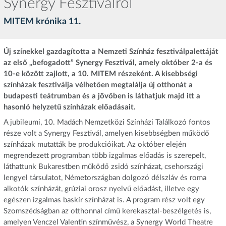
Synergy Fesztiválról
MITEM krónika 11.
Új színekkel gazdagította a Nemzeti Színház fesztiválpalettáját
az első „befogadott” Synergy Fesztivál, amely október 2-a és
10-e között zajlott, a 10. MITEM részeként. A kisebbségi
színházak fesztiválja vélhetően megtalálja új otthonát a
budapesti teátrumban és a jövőben is láthatjuk majd itt a
hasonló helyzetű színházak előadásait.
A jubileumi, 10. Madách Nemzetközi Színházi Találkozó fontos
része volt a Synergy Fesztivál, amelyen kisebbségben működő
színházak mutatták be produkcióikat. Az október elején
megrendezett programban több izgalmas előadás is szerepelt,
láthattunk Bukarestben működő zsidó színházat, csehországi
lengyel társulatot, Németországban dolgozó délszláv és roma
alkotók színházát, grúziai orosz nyelvű előadást, illetve egy
egészen izgalmas baskír színházat is. A program rész volt egy
Szomszédságban az otthonnal című kerekasztal-beszélgetés is,
amelyen Venczel Valentin színművész, a Synergy World Theatre