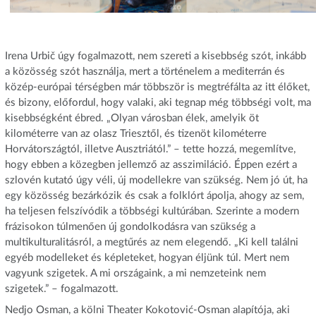
Irena Urbič úgy fogalmazott, nem szereti a kisebbség szót, inkább
a közösség szót használja, mert a történelem a mediterrán és
közép-európai térségben már többször is megtréfálta az itt élőket,
és bizony, előfordul, hogy valaki, aki tegnap még többségi volt, ma
kisebbségként ébred. „Olyan városban élek, amelyik öt
kilométerre van az olasz Triesztől, és tizenöt kilométerre
Horvátországtól, illetve Ausztriától.” – tette hozzá, megemlítve,
hogy ebben a közegben jellemző az asszimiláció. Éppen ezért a
szlovén kutató úgy véli, új modellekre van szükség. Nem jó út, ha
egy közösség bezárkózik és csak a folklórt ápolja, ahogy az sem,
ha teljesen felszívódik a többségi kultúrában. Szerinte a modern
frázisokon túlmenően új gondolkodásra van szükség a
multikulturalitásról, a megtűrés az nem elegendő. „Ki kell találni
egyéb modelleket és képleteket, hogyan éljünk túl. Mert nem
vagyunk szigetek. A mi országaink, a mi nemzeteink nem
szigetek.” – fogalmazott.
Nedjo Osman, a kölni Theater Kokotović-Osman alapítója, aki