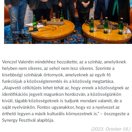
Venczel Valentin mindehhez hozzátette, az a színház, amelyiknek
helyben nem sikeres, az sehol nem lesz sikeres. Szerinte a
kisebbségi színházak őrtornyok, amelyeknek az egyik fő
funkciójuk a közösségteremtés és a közösség megtartása.
„Alapvető célkitűzés lehet tehát az, hogy ennek a közösségnek az
identifikációs jegyeit magunkon hordozván, a közösségünkön
kívüli, tágabb közösségeknek is tudjunk mondani valamit, de a
saját nyelvünkön. Fontos ugyanakkor, hogy ez a nyelvezet az
érthető legyen a másik kulturális környezetnek is.” – összegezte a
Synergy Fesztivál alapítója.
(2023. October 18.)