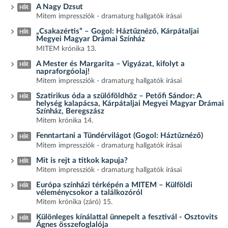
A Nagy Dzsut
HÍR
Mitem impressziók - dramaturg hallgatók írásai
„Csakazértis” – Gogol: Háztűznéző, Kárpátaljai
HÍR
Megyei Magyar Drámai Színház
MITEM krónika 13.
A Mester és Margarita – Vigyázat, kifolyt a
HÍR
napraforgóolaj!
Mitem impressziók - dramaturg hallgatók írásai
Szatirikus óda a szülőföldhöz – Petőfi Sándor: A
HÍR
helység kalapácsa, Kárpátaljai Megyei Magyar Drámai
Színház, Beregszász
Mitem krónika 14.
Fenntartani a Tündérvilágot (Gogol: Háztűznéző)
HÍR
Mitem impressziók - dramaturg hallgatók írásai
Mit is rejt a titkok kapuja?
HÍR
Mitem impressziók - dramaturg hallgatók írásai
Európa színházi térképén a MITEM – Külföldi
HÍR
véleménycsokor a találkozóról
Mitem krónika (záró) 15.
Különleges kínálattal ünnepelt a fesztivál - Osztovits
HÍR
Ágnes összefoglalója