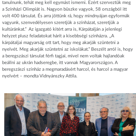
tanulnunk, tehát meg kell egymást ismerni. Ezért szerveztük meg
a Színházi Olimpiát is. Nagyon büszke vagyok, 58 országból itt
volt 400 társulat. És arra jöttünk rá, hogy mindnyájan egyformák
vagyunk, szenvedélyesen szeretjük a színházat, szeretjük a
kultúránkat.” Az igazgató kitért arra is, Kárpátalján a jelenlegi
helyzet plusz feladatokat hárít a kisebbségi színházra. „A
kárpátaljai magyarság ott tart, hogy meg akarják szüntetni a
nyelvét. Meg akarják szüntetni az iskolákat.” Beszélt arról is, hogy
a beregszászi társulat férfi tagjai, mivel nem voltak hajlandóak
beállni az ukrán hadseregbe, itt vannak Magyarországon. A
beregszászi színház a megmaradásért harcol, és harcol a magyar
nyelvért – mondta Vidnyánszky Attila.