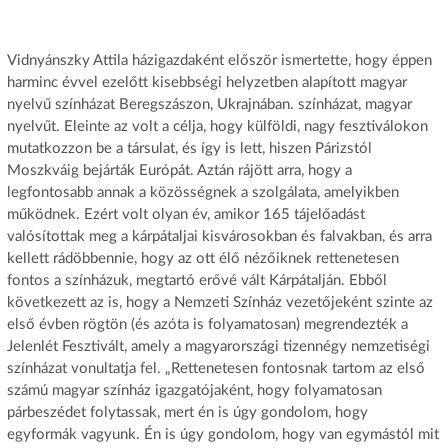
Vidnyánszky Attila házigazdaként először ismertette, hogy éppen
harminc évvel ezelőtt kisebbségi helyzetben alapított magyar
nyelvű színházat Beregszászon, Ukrajnában. színházat, magyar
nyelvűt. Eleinte az volt a célja, hogy külföldi, nagy fesztiválokon
mutatkozzon be a társulat, és így is lett, hiszen Párizstól
Moszkváig bejárták Európát. Aztán rájött arra, hogy a
legfontosabb annak a közösségnek a szolgálata, amelyikben
működnek. Ezért volt olyan év, amikor 165 tájelőadást
valósítottak meg a kárpátaljai kisvárosokban és falvakban, és arra
kellett rádöbbennie, hogy az ott élő nézőiknek rettenetesen
fontos a színházuk, megtartó erővé vált Kárpátalján. Ebből
következett az is, hogy a Nemzeti Színház vezetőjeként szinte az
első évben rögtön (és azóta is folyamatosan) megrendezték a
Jelenlét Fesztivált, amely a magyarországi tizennégy nemzetiségi
színházat vonultatja fel. „Rettenetesen fontosnak tartom az első
számú magyar színház igazgatójaként, hogy folyamatosan
párbeszédet folytassak, mert én is úgy gondolom, hogy
egyformák vagyunk. Én is úgy gondolom, hogy van egymástól mit