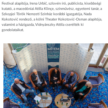
Festival alapítója, Irena Urbič, szlovén író, publicista, kisebbségi
kutató, a macedóniai Atilla Klinçe, színművész, egyetemi tanár, a
Szkopjei Török Nemzeti Színház korábbi igazgatója, Nada
Kokotović rendező, a kölni Theater Kokotović-Osman alapítója,
valamint a házigazda, Vidnyánszky Attila cserélték ki
gondolataikat.