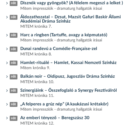
Disznók vagy gyöngyök? (A félelem megeszi a lelket )
HÍR
Mitem impressziók - dramaturg hallgatók írásai
Áldozathozatal – Dzsut, Mazsit Gafuri Baskír Állami
HÍR
Akadémiai Dráma Színház
MITEM krónika 7.
Harc a ringben (Tartuffe, avagy a képmutató)
HÍR
Mitem impressziók - dramaturg hallgatók írásai
Dunai randevú a Comédie-Française-zel
HÍR
MITEM krónika 8.
Hamlet-rituálé – Hamlet, Kassai Nemzeti Színház
HÍR
Mitem krónika 9.
Balkán noir – Oidipusz, Jugoszláv Dráma Színház
HÍR
MITEM krónika 10.
Szinergiáink – Összefoglaló a Synergy Fesztiválról
HÍR
MITEM krónika 11.
„A felperes a grúz nép” (A kaukázusi krétakör)
HÍR
Mitem impressziók - dramaturg hallgatók írásai
Az emberi tényező – Beregszász 30
HÍR
MITEM krónika 12.