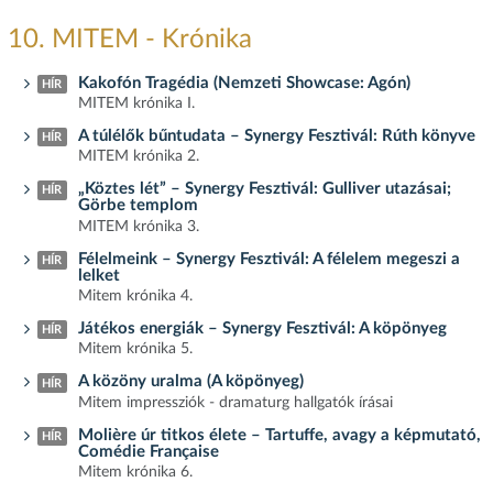
10. MITEM - Krónika
Kakofón Tragédia (Nemzeti Showcase: Agón)
HÍR
MITEM krónika I.
A túlélők bűntudata – Synergy Fesztivál: Rúth könyve
HÍR
MITEM krónika 2.
„Köztes lét” – Synergy Fesztivál: Gulliver utazásai;
HÍR
Görbe templom
MITEM krónika 3.
Félelmeink – Synergy Fesztivál: A félelem megeszi a
HÍR
lelket
Mitem krónika 4.
Játékos energiák – Synergy Fesztivál: A köpönyeg
HÍR
Mitem krónika 5.
A közöny uralma (A köpönyeg)
HÍR
Mitem impressziók - dramaturg hallgatók írásai
Molière úr titkos élete – Tartuffe, avagy a képmutató,
HÍR
Comédie Française
Mitem krónika 6.