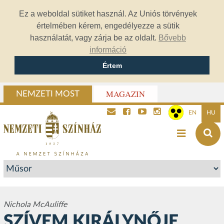
Ez a weboldal sütiket használ. Az Uniós törvények
értelmében kérem, engedélyezze a sütik
használatát, vagy zárja be az oldalt.
Bővebb
információ
Értem
MAGAZIN
NEMZETI MOST
EN
HU
Nichola McAuliffe
SZÍVEM KIRÁLYNŐJE