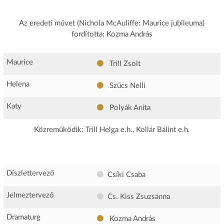
Az eredeti művet (Nichola McAuliffe: Maurice jubileuma)
fordította: Kozma András
Maurice
Trill Zsolt
Helena
Szűcs Nelli
Katy
Polyák Anita
Közreműködik: Trill Helga e.h., Kollár Bálint e.h.
Díszlettervező
Csíki Csaba
Jelmeztervező
Cs. Kiss Zsuzsánna
Dramaturg
Kozma András