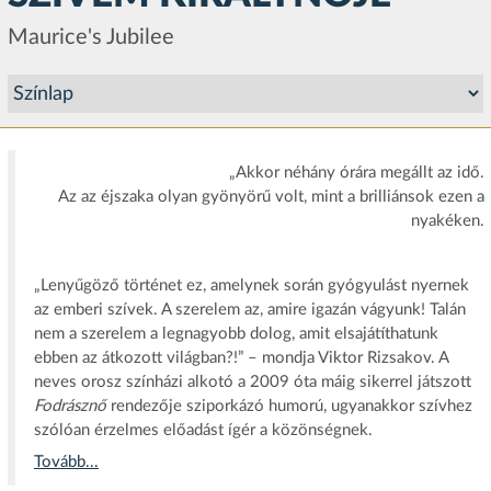
Maurice's Jubilee
„Akkor néhány órára megállt az idő.
Az az éjszaka olyan gyönyörű volt, mint a brilliánsok ezen a
nyakéken.
„Lenyűgöző történet ez, amelynek során gyógyulást nyernek
az emberi szívek. A szerelem az, amire igazán vágyunk! Talán
nem a szerelem a legnagyobb dolog, amit elsajátíthatunk
ebben az átkozott világban?!” – mondja Viktor Rizsakov. A
neves orosz színházi alkotó a 2009 óta máig sikerrel játszott
Fodrásznő
rendezője sziporkázó humorú, ugyanakkor szívhez
szólóan érzelmes előadást ígér a közönségnek.
Tovább...