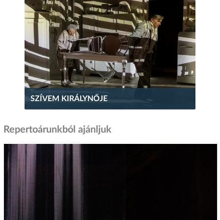
SZÍVEM KIRÁLYNŐJE
Repertoárunkból ajánljuk