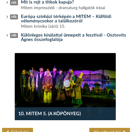
Mit is rejt a titkok kapuja?
HÍR
Mitem impressziók - dramaturg hallgatók írásai
Európa színházi térképén a MITEM – Külföldi
HÍR
véleménycsokor a találkozóról
Mitem krónika (záró) 15.
Különleges kínálattal ünnepelt a fesztivál - Osztovits
HÍR
Ágnes összefoglalója
10. MITEM 5. (A KÖPÖNYEG)