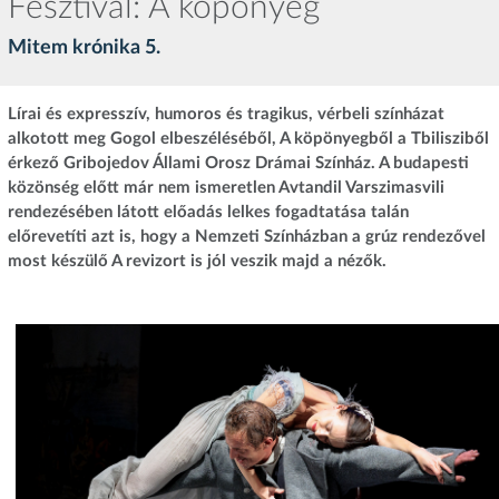
Fesztivál: A köpönyeg
Mitem krónika 5.
Lírai és expresszív, humoros és tragikus, vérbeli színházat
alkotott meg Gogol elbeszéléséből, A köpönyegből a Tbilisziből
érkező Gribojedov Állami Orosz Drámai Színház. A budapesti
közönség előtt már nem ismeretlen Avtandil Varszimasvili
rendezésében látott előadás lelkes fogadtatása talán
előrevetíti azt is, hogy a Nemzeti Színházban a grúz rendezővel
most készülő A revizort is jól veszik majd a nézők.