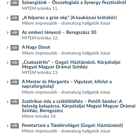
Szinergiáink – Összefoglaló a Synergy Fesztiválról
HÍR
MITEM krónika 11.
„A felperes a grúz nép” (A kaukázusi krétakör)
HÍR
Mitem impressziók - dramaturg hallgatók írásai
Az emberi tényező – Beregszász 30
HÍR
MITEM krónika 12.
A Nagy Dzsut
HÍR
Mitem impressziók - dramaturg hallgatók írásai
„Csakazértis” – Gogol: Háztűznéző, Kárpátaljai
HÍR
Megyei Magyar Drámai Színház
MITEM krónika 13.
A Mester és Margarita – Vigyázat, kifolyt a
HÍR
napraforgóolaj!
Mitem impressziók - dramaturg hallgatók írásai
Szatirikus óda a szülőföldhöz – Petőfi Sándor: A
HÍR
helység kalapácsa, Kárpátaljai Megyei Magyar Drámai
Színház, Beregszász
Mitem krónika 14.
Fenntartani a Tündérvilágot (Gogol: Háztűznéző)
HÍR
Mitem impressziók - dramaturg hallgatók írásai