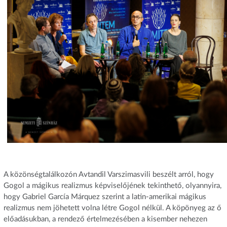
A közönségtalálkozón Avtandil Varszimasvili beszélt arról, hogy
Gogol a mágikus realizmus képviselőjének tekinthető, olyannyira,
hogy Gabriel García Márquez szerint a latin-amerikai mágikus
realizmus nem jöhetett volna létre Gogol nélkül. A köpönyeg az ő
előadásukban, a rendező értelmezésében a kisember nehezen