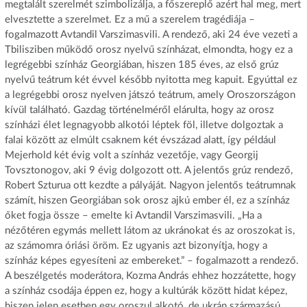
megtalált szerelmét szimbolizálja, a főszereplő azért hal meg, mert
elvesztette a szerelmet. Ez a mű a szerelem tragédiája –
fogalmazott Avtandil Varszimasvili. A rendező, aki 24 éve vezeti a
Tbilisziben működő orosz nyelvű színházat, elmondta, hogy ez a
legrégebbi színház Georgiában, hiszen 185 éves, az első grúz
nyelvű teátrum két évvel később nyitotta meg kapuit. Egyúttal ez
a legrégebbi orosz nyelven játszó teátrum, amely Oroszországon
kívül található. Gazdag történelméről elárulta, hogy az orosz
színházi élet legnagyobb alkotói léptek föl, illetve dolgoztak a
falai között az elmúlt csaknem két évszázad alatt, így például
Mejerhold két évig volt a színház vezetője, vagy Georgij
Tovsztonogov, aki 9 évig dolgozott ott. A jelentős grúz rendező,
Robert Szturua ott kezdte a pályáját. Nagyon jelentős teátrumnak
számít, hiszen Georgiában sok orosz ajkú ember él, ez a színház
őket fogja össze – emelte ki Avtandil Varszimasvili. „Ha a
nézőtéren egymás mellett látom az ukránokat és az oroszokat is,
az számomra óriási öröm. Ez ugyanis azt bizonyítja, hogy a
színház képes egyesíteni az embereket.” – fogalmazott a rendező.
A beszélgetés moderátora, Kozma András ehhez hozzátette, hogy
a színház csodája éppen ez, hogy a kultúrák között hidat képez,
hiszen jelen esetben egy oroszul alkotó, de ukrán származású