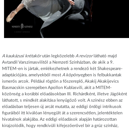
A kaukázusi krétakör
után legközelebb
A revizor
látható majd
Avtandil Varszimasvilitől a Nemzeti Színházban, de akik a 9.
MITEM-en is jártak, emlékezhetnek a rendező két Shakespeare-
adaptációjára, amelyekből most
A köpönyeg
ben is felbukkantak
ismerős arcok. Például rögtön a főszereplő, Akakij Akakijevics
Basmacskin szerepében Apollon Kublasvili, akit a MITEM-
közönség a korábbi előadásokban III. Richárdként, illetve Jágóként
láthatott, s mindkét alakítása lenyűgöző volt. A színész ebben az
előadásban teljesen új arcát mutatta, az eddigi ördögi intrikusok
figuráiból itt kiválóan lényegült át a szerencsétlen, jelentéktelen
hivatalnok alakjába. Az eddigi előadások alapján határozottan
kirajzolódik, hogy rendkívüli kifejezőerővel bír a grúz színház,