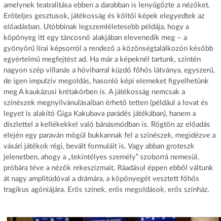
amelynek teatralitása ebben a darabban is lenyűgözte a nézőket.
Erőteljes gesztusok, játékosság és költői képek elegyedtek az
előadásban. Utóbbinak legszemléletesebb példája, hogy a
köpönyeg itt egy táncosnő alakjában elevenedik meg – a
gyönyörű lírai képsorról a rendező a közönségtalálkozón később
egyértelmű megfejtést ad. Ha már a képeknél tartunk, szintén
nagyon szép villanás a hóviharral küzdő főhős látványa, egyszerű,
de igen impulzív megoldás, hasonló képi elemeket figyelhetünk
meg A kaukázusi krétakörben is. A játékosság nemcsak a
színészek megnyilvánulásaiban érhető tetten (például a lovat és
legyet is alakító Giga Kakubava parádés játékában), hanem a
díszlettel a kellékekkel való bánásmódban is. Rögtön az előadás
elején egy paraván mögül bukkannak fel a színészek, megidézve a
vásári játékok régi, bevált formuláit is. Vagy abban groteszk
jelenetben, ahogy a „tekintélyes személy” szoborrá nemesül,
próbára téve a nézők rekeszizmait. Ráadásul éppen ebből váltunk
át nagy amplitúdóval a drámára, a köpönyegét vesztett főhős
tragikus agóniájára. Erős színek, erős megoldások, erős színház.