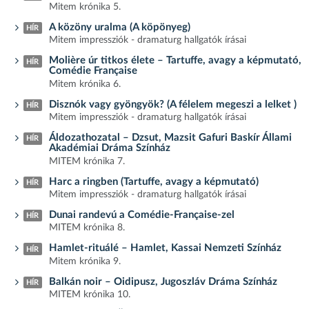
Mitem krónika 5.
A közöny uralma (A köpönyeg)
HÍR
Mitem impressziók - dramaturg hallgatók írásai
Molière úr titkos élete – Tartuffe, avagy a képmutató,
HÍR
Comédie Française
Mitem krónika 6.
Disznók vagy gyöngyök? (A félelem megeszi a lelket )
HÍR
Mitem impressziók - dramaturg hallgatók írásai
Áldozathozatal – Dzsut, Mazsit Gafuri Baskír Állami
HÍR
Akadémiai Dráma Színház
MITEM krónika 7.
Harc a ringben (Tartuffe, avagy a képmutató)
HÍR
Mitem impressziók - dramaturg hallgatók írásai
Dunai randevú a Comédie-Française-zel
HÍR
MITEM krónika 8.
Hamlet-rituálé – Hamlet, Kassai Nemzeti Színház
HÍR
Mitem krónika 9.
Balkán noir – Oidipusz, Jugoszláv Dráma Színház
HÍR
MITEM krónika 10.