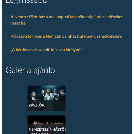
Legfrissebb
A Nemzeti Színház a mai nappal takarékossági intézkedéseket
vezet be
Pályázati felhívás a Nemzeti Színház büféinek üzemeltetésére
„A kérdés csak az volt, ki lesz a királynő”
Galéria ajánló
ZÁSZLÓK
NEMZETISZÍNHÁZTÖRTÉNETI