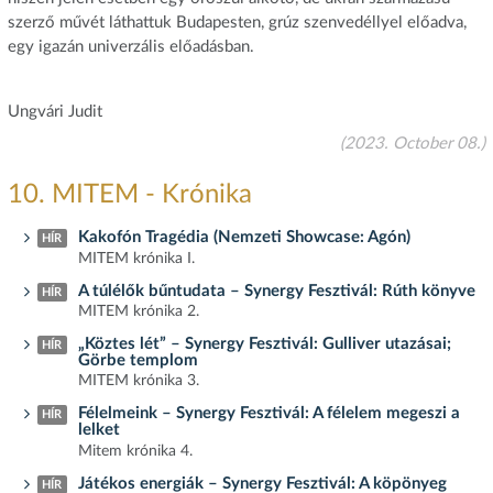
szerző művét láthattuk Budapesten, grúz szenvedéllyel előadva,
egy igazán univerzális előadásban.
Ungvári Judit
(2023. October 08.)
10. MITEM - Krónika
Kakofón Tragédia (Nemzeti Showcase: Agón)
HÍR
MITEM krónika I.
A túlélők bűntudata – Synergy Fesztivál: Rúth könyve
HÍR
MITEM krónika 2.
„Köztes lét” – Synergy Fesztivál: Gulliver utazásai;
HÍR
Görbe templom
MITEM krónika 3.
Félelmeink – Synergy Fesztivál: A félelem megeszi a
HÍR
lelket
Mitem krónika 4.
Játékos energiák – Synergy Fesztivál: A köpönyeg
HÍR