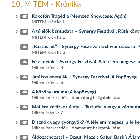
10. MITEM - Krónika
Kakofón Tragédia (Nemzeti Showcase: Agón)
HÍR
MITEM krónika I.
A túlélők bűntudata – Synergy Fesztivál: Rúth kön
HÍR
MITEM krónika 2.
„Köztes lét” – Synergy Fesztivál: Gulliver utazása
HÍR
MITEM krónika 3.
Félelmeink – Synergy Fesztivál: A félelem megeszi a
HÍR
Mitem krónika 4.
Játékos energiák – Synergy Fesztivál: A köpönyeg
HÍR
Mitem krónika 5.
A közöny uralma (A köpönyeg)
HÍR
Mitem impressziók - dramaturg hallgatók írásai
Molière úr titkos élete – Tartuffe, avagy a képmut
HÍR
Mitem krónika 6.
Disznók vagy gyöngyök? (A félelem megeszi a lelket
HÍR
Mitem impressziók - dramaturg hallgatók írásai
Áldozathozatal – Dzsut, Mazsit Gafuri Baskír Áll
HÍR