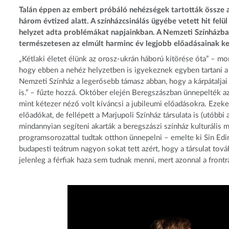
Talán éppen az embert próbáló nehézségek tartották össze a
három évtized alatt. A színházcsinálás ügyébe vetett hit fel
helyzet adta problémákat napjainkban. A Nemzeti Színházban
természetesen az elmúlt harminc év legjobb előadásainak ke
„Kétlaki életet élünk az orosz-ukrán háború kitörése óta” – mo
hogy ebben a nehéz helyzetben is igyekeznek egyben tartani a t
Nemzeti Színház a legerősebb támasz abban, hogy a kárpátaljai m
is.” – fűzte hozzá. Október elején Beregszászban ünnepelték az
mint kétezer néző volt kíváncsi a jubileumi előadásokra. Ezek
előadókat, de fellépett a Marjupoli Színház társulata is (utóbb
mindannyian segíteni akarták a beregszászi színház kulturális
programsorozattal tudtak otthon ünnepelni – emelte ki Sin Edin
budapesti teátrum nagyon sokat tett azért, hogy a társulat to
jelenleg a férfiak haza sem tudnak menni, mert azonnal a frontr