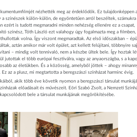
okumentumfilmjét nézhették meg az érdeklődők. Ez tulajdonképpen 
gy a színészek külön-külön, de egyöntetűen arról beszéltek, számukra
alán ezért is tudott megmaradni minden nehézség ellenére ez a csapat,
ító színész, Tóth László ezt valahogy úgy fogalmazta meg a filmben,
thullottak volna. Így viszont megmaradtak. Az első időszakban – épü
k, aztán amikor már volt épület, azt kellett felújítani, többnyire sa
vítani – mindig volt tennivaló, nem a készbe ültek bele. Így hoztak lé
jutottak el több európai fesztiválra, vagy az anyaországba, s a kapo
ntosabb az életükben. És a közösség, amelyből jöttek – ahogy minann
Ez az a plusz, mi megtartotta a beregszászi színházat harminc évig.
unkáiból, akik több éve követik nyomon a beregszászi társulat munkájá
 színházak előadásait és művészeit. Eöri Szabó Zsolt, a Nemzeti Szính
r kapcsolódott bele a társulat munkájának megörökítésébe.