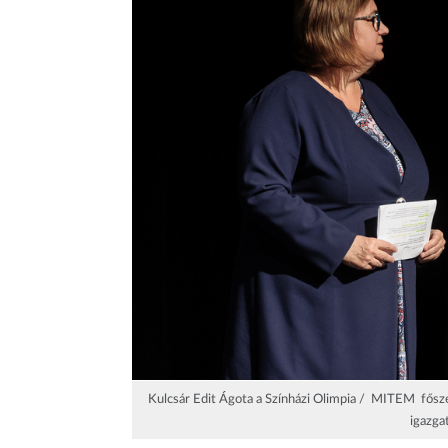
Kulcsár Edit Ágota a Színházi Olimpia / MITEM fősze
igazga