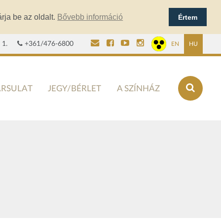
rja be az oldalt.
Bővebb információ
Értem
 1.
+361/476-6800
EN
HU
ÁRSULAT
JEGY/BÉRLET
A SZÍNHÁZ