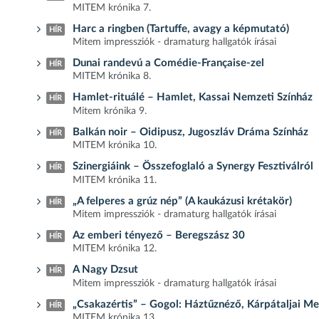
MITEM krónika 7.
Harc a ringben (Tartuffe, avagy a képmutató)
HÍR
Mitem impressziók - dramaturg hallgatók írásai
Dunai randevú a Comédie-Française-zel
HÍR
MITEM krónika 8.
Hamlet-rituálé – Hamlet, Kassai Nemzeti Színház
HÍR
Mitem krónika 9.
Balkán noir – Oidipusz, Jugoszláv Dráma Színház
HÍR
MITEM krónika 10.
Szinergiáink – Összefoglaló a Synergy Fesztiválról
HÍR
MITEM krónika 11.
„A felperes a grúz nép” (A kaukázusi krétakör)
HÍR
Mitem impressziók - dramaturg hallgatók írásai
Az emberi tényező – Beregszász 30
HÍR
MITEM krónika 12.
A Nagy Dzsut
HÍR
Mitem impressziók - dramaturg hallgatók írásai
„Csakazértis” – Gogol: Háztűznéző, Kárpátaljai M
HÍR
MITEM krónika 13.