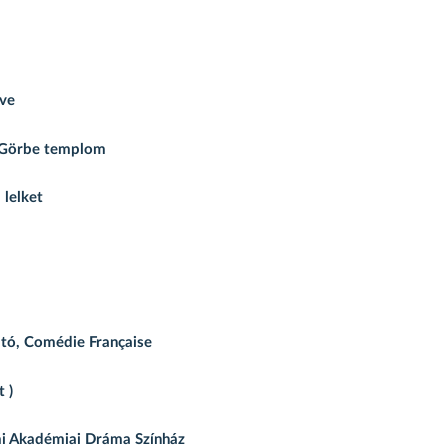
yve
i; Görbe templom
 lelket
ató, Comédie Française
 )
ami Akadémiai Dráma Színház