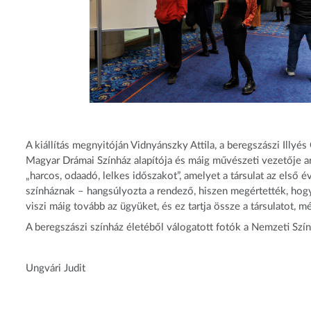
A kiállítás megnyitóján Vidnyánszky Attila, a beregszászi Illy
Magyar Drámai Színház alapítója és máig művészeti vezetője ar
„harcos, odaadó, lelkes időszakot”, amelyet a társulat az első 
színháznak – hangsúlyozta a rendező, hiszen megértették, hogy 
viszi máig tovább az ügyüket, és ez tartja össze a társulatot, 
A beregszászi színház életéből válogatott fotók a Nemzeti Szí
Ungvári Judit