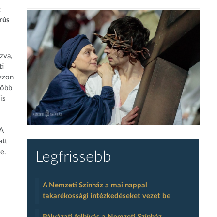
t
rús
zva,
ti
ozzon
több
is
 A
att
be.
Legfrissebb
A Nemzeti Színház a mai nappal
takarékossági intézkedéseket vezet be
Pályázati felhívás a Nemzeti Színház