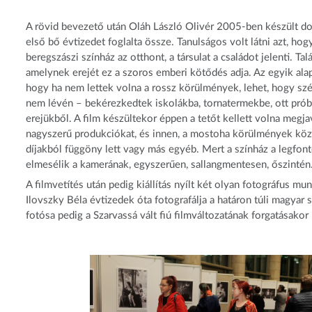
A rövid bevezető után Oláh László Olivér 2005-ben készült d
első bő évtizedet foglalta össze. Tanulságos volt látni azt, ho
beregszászi színház az otthont, a társulat a családot jelenti. T
amelynek erejét ez a szoros emberi kötődés adja. Az egyik alap
hogy ha nem lettek volna a rossz körülmények, lehet, hogy szé
nem lévén – bekérezkedtek iskolákba, tornatermekbe, ott próbálta
erejükből. A film készültekor éppen a tetőt kellett volna megja
nagyszerű produkciókat, és innen, a mostoha körülmények közül 
díjakból függöny lett vagy más egyéb. Mert a színház a legfo
elmesélik a kamerának, egyszerűen, sallangmentesen, őszintén. 
A filmvetítés után pedig kiállítás nyílt két olyan fotográfus m
Ilovszky Béla évtizedek óta fotografálja a határon túli magyar
fotósa pedig a Szarvassá vált fiú filmváltozatának forgatásako