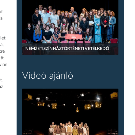
az
 a
let
ját
NEMZETISZÍNHÁZTÖRTÉNETI VETÉLKEDŐ
tre
tt
yian
Videó ajánló
t.
áz