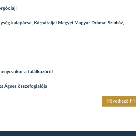
orgóolaj!
elység kalapácsa, Kárpátaljai Megyei Magyar Drámai Színház,
ménycsokor a találkozóról
its Ágnes összefoglalója
Következő hí