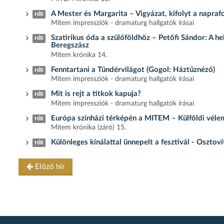
A Mester és Margarita – Vigyázat, kifolyt a napraf
HÍR
Mitem impressziók - dramaturg hallgatók írásai
Szatirikus óda a szülőföldhöz – Petőfi Sándor: A h
HÍR
Beregszász
Mitem krónika 14.
Fenntartani a Tündérvilágot (Gogol: Háztűznéző)
HÍR
Mitem impressziók - dramaturg hallgatók írásai
Mit is rejt a titkok kapuja?
HÍR
Mitem impressziók - dramaturg hallgatók írásai
Európa színházi térképén a MITEM – Külföldi véle
HÍR
Mitem krónika (záró) 15.
Különleges kínálattal ünnepelt a fesztivál - Osztov
HÍR
Előző hír