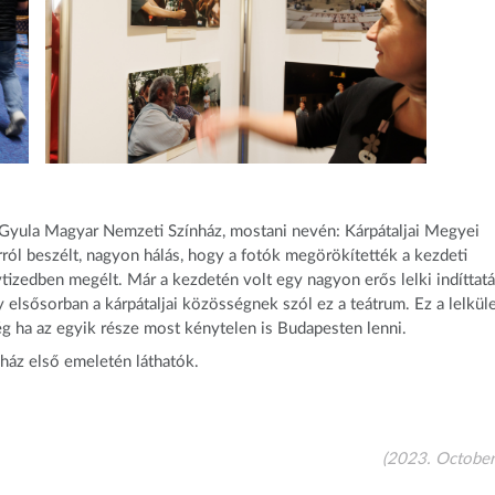
és Gyula Magyar Nemzeti Színház, mostani nevén: Kárpátaljai Megyei
ról beszélt, nagyon hálás, hogy a fotók megörökítették a kezdeti
évtizedben megélt. Már a kezdetén volt egy nagyon erős lelki indíttatá
elsősorban a kárpátaljai közösségnek szól ez a teátrum. Ez a lelkül
még ha az egyik része most kénytelen is Budapesten lenni.
nház első emeletén láthatók.
(2023. October