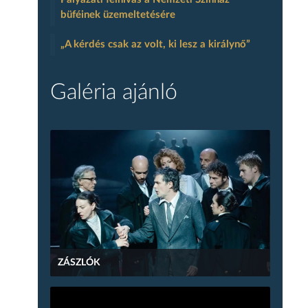
büféinek üzemeltetésére
„A kérdés csak az volt, ki lesz a királynő”
Galéria ajánló
ZÁSZLÓK