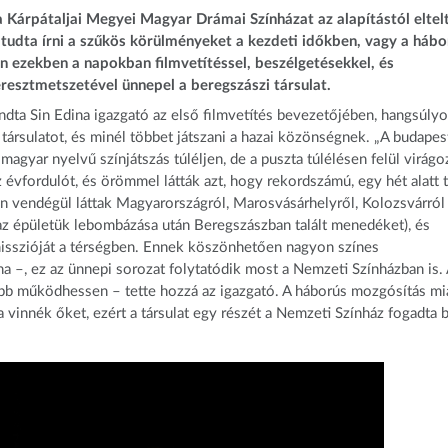
 Kárpátaljai Megyei Magyar Drámai Színházat az alapítástól eltel
ül tudta írni a szűkös körülményeket a kezdeti időkben, vagy a hábo
 ezekben a napokban filmvetítéssel, beszélgetésekkel, és
resztmetszetével ünnepel a beregszászi társulat.
ndta Sin Edina igazgató az első filmvetítés bevezetőjében, hangsúlyo
ársulatot, és minél többet játszani a hazai közönségnek. „A budapes
agyar nyelvű színjátszás túléljen, de a puszta túlélésen felül virág
 évfordulót, és örömmel látták azt, hogy rekordszámú, egy hét alatt 
en vendégül láttak Magyarországról, Marosvásárhelyről, Kolozsvárról 
i az épületük lebombázása után Beregszászban talált menedéket), és
 misszióját a térségben. Ennek köszönhetően nagyon színes
a –, ez az ünnepi sorozat folytatódik most a Nemzeti Színházban is.
vább működhessen – tette hozzá az igazgató. A háborús mozgósítás mi
a vinnék őket, ezért a társulat egy részét a Nemzeti Színház fogadta 