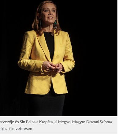
rvezője és Sin Edina a Kárpátaljai Megyei Magyar Drámai Színház
tója a filmvetítésen