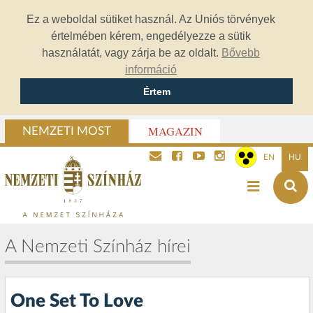
Ez a weboldal sütiket használ. Az Uniós törvények
értelmében kérem, engedélyezze a sütik
használatát, vagy zárja be az oldalt.
Bővebb
információ
Értem
MAGAZIN
NEMZETI MOST
EN
HU
A Nemzeti Színház hírei
One Set To Love