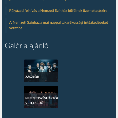
Pályázati felhívás a Nemzeti Színház büféinek üzemeltetésére
A Nemzeti Színház a mai nappal takarékossági intézkedéseket
vezet be
Galéria ajánló
ZÁSZLÓK
NEMZETISZÍNHÁZTÖRTÉNETI
VETÉLKEDŐ