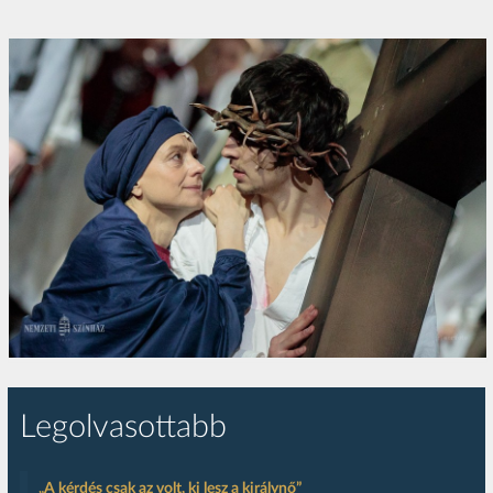
Legolvasottabb
„A kérdés csak az volt, ki lesz a királynő”