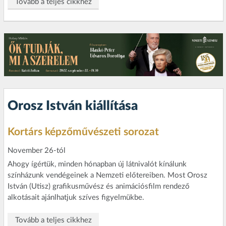
Tovább a teljes cikkhez
Orosz István kiállítása
Kortárs képzőművészeti sorozat
November 26-tól
Ahogy ígértük, minden hónapban új látnivalót kínálunk
színházunk vendégeinek a Nemzeti előtereiben. Most Orosz
István (Utisz) grafikusművész és animációsfilm rendező
alkotásait ajánlhatjuk szíves figyelmükbe.
Tovább a teljes cikkhez