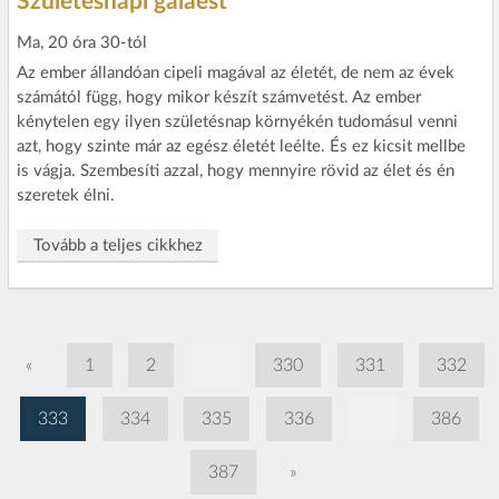
Születésnapi gálaest
Ma, 20 óra 30-tól
Az ember állandóan cipeli magával az életét, de nem az évek
számától függ, hogy mikor készít számvetést. Az ember
kénytelen egy ilyen születésnap környékén tudomásul venni
azt, hogy szinte már az egész életét leélte. És ez kicsit mellbe
is vágja. Szembesíti azzal, hogy mennyire rövid az élet és én
szeretek élni.
Tovább a teljes cikkhez
«
1
2
...
330
331
332
333
334
335
336
...
386
387
»