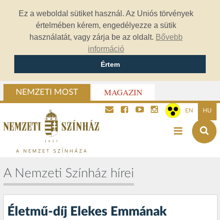
Ez a weboldal sütiket használ. Az Uniós törvények
értelmében kérem, engedélyezze a sütik
használatát, vagy zárja be az oldalt.
Bővebb
információ
Értem
MAGAZIN
NEMZETI MOST
EN
HU
A Nemzeti Színház hírei
Életmű-díj Elekes Emmának