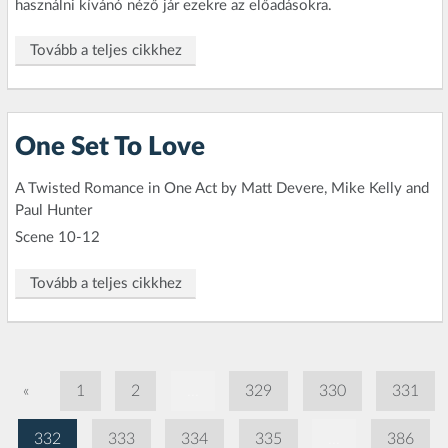
használni kívánó néző jár ezekre az előadásokra.
Tovább a teljes cikkhez
One Set To Love
A Twisted Romance in One Act by Matt Devere, Mike Kelly and
Paul Hunter
Scene 10-12
Tovább a teljes cikkhez
«
1
2
...
329
330
331
332
333
334
335
...
386