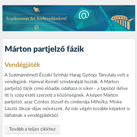
Márton partjelző fázik
Vendégjáték
A Szatmárnémeti Északi Színház Harag György Társulata volt a
vendégünk. Hamvai Kornél színdarabját hozták. A Márton
partjelző fázik című előadás odahaza is siker - a tapsból ítélve
itt is szép estét szerzett a közönségnek. A képen Márton
partjelző, azaz Czintos József és cimborája Miholka, Miske
László Jászai-díjas művészek. Az írás végén további képeket is
láthatnak a vendégjátékból.
Tovább a teljes cikkhez