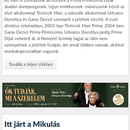
Az idén is színházunk ad otthont a Prima Primissima Díjak
átadási ünnepségének. Ugye emlékeznek: művészeink közül az
első alkalommal Törőcsik Mari, a második alkalommal Udvaros
Dorottya és Garas Dezső szerepelt a jelöltek között. A zsűri
döntése értelmében, 2003-ban Törőcsik Mari Prima, 2004-ben
Garas Dezső Prima Primissima, Udvaros Dorottya pedig Prima
Díjat vehetett át. A Nemzeti Színház tagjai az idén nem
szerepelnek a jelöltek listáján, ám annál többen vannak, akikkel
munkakapcsolatban vagyunk.
Tovább a teljes cikkhez
Itt járt a Mikulás