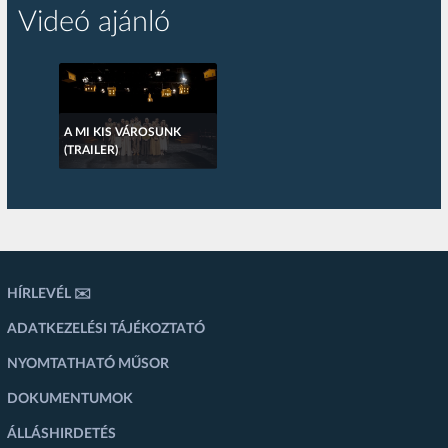
Videó ajánló
A MI KIS VÁROSUNK
(TRAILER)
HÍRLEVÉL ✉️
ADATKEZELÉSI TÁJÉKOZTATÓ
NYOMTATHATÓ MŰSOR
DOKUMENTUMOK
ÁLLÁSHIRDETÉS