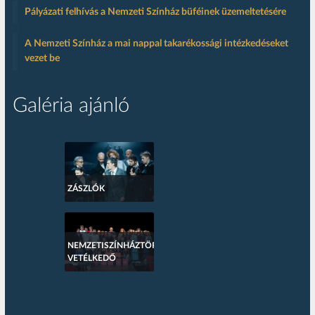
Pályázati felhívás a Nemzeti Színház büféinek üzemeltetésére
A Nemzeti Színház a mai nappal takarékossági intézkedéseket
vezet be
Galéria ajánló
ZÁSZLÓK
NEMZETISZÍNHÁZTÖRTÉNETI
VETÉLKEDŐ