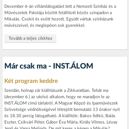
December 6-án villámlátogatást tett a Nemzeti Színház és a
Művészetek Palotája között felállított közös színpadon a
Mikulás. Csokit és esőtt hozott. Együtt vártuk színházunk
művészeivel, és meglepően sok gyerekkel.
Tovább a teljes cikkhez
Már csak ma - INST.ÁLOM
Két program keddre
Szerdán, holnap zár kiállításunk a Zikkuratban. Tehát ma
(december 6.) az utolsó alkalom, hogy ne maradjon le az
INST.ÁLOM című tárlatról. A Magyar Képző és Iparművészek
Szövetsége védnökségével létrejött bemutató 13 órakor nyit
és 18.30 percig látogatható. A kiállítók: Bakos Ildikó, Balás
Eszter, Csíkvári Péter, Gábor Éva Mária, Király Vilmos, Lévay
Jenő és Varga Melinda. De mit keres a képen a Mikulás?