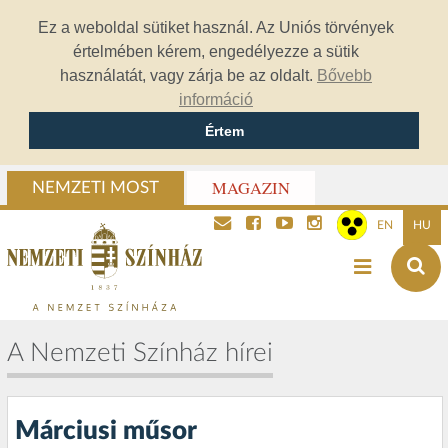
Ez a weboldal sütiket használ. Az Uniós törvények
értelmében kérem, engedélyezze a sütik
használatát, vagy zárja be az oldalt.
Bővebb
információ
Értem
MAGAZIN
NEMZETI MOST
EN
HU
A Nemzeti Színház hírei
Márciusi műsor