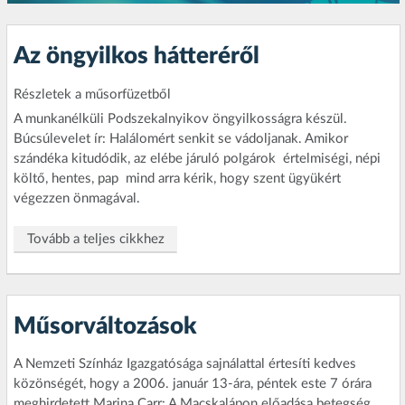
Az öngyilkos hátteréről
Részletek a műsorfüzetből
A munkanélküli Podszekalnyikov öngyilkosságra készül.
Búcsúlevelet ír: Halálomért senkit se vádoljanak. Amikor
szándéka kitudódik, az elébe járuló polgárok  értelmiségi, népi
költő, hentes, pap  mind arra kérik, hogy szent ügyükért
végezzen önmagával.
Tovább a teljes cikkhez
Műsorváltozások
A Nemzeti Színház Igazgatósága sajnálattal értesíti kedves
közönségét, hogy a 2006. január 13-ára, péntek este 7 órára
meghirdetett Marina Carr: A Macskalápon előadása betegség