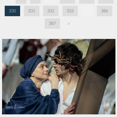
330
331
332
333
...
386
387
»