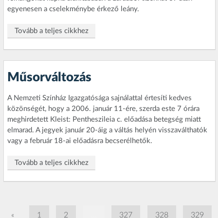
egyenesen a cselekménybe érkező leány.
Tovább a teljes cikkhez
Műsorváltozás
A Nemzeti Színház Igazgatósága sajnálattal értesíti kedves
közönségét, hogy a 2006. január 11-ére, szerda este 7 órára
meghirdetett Kleist: Pentheszileia c. előadása betegség miatt
elmarad. A jegyek január 20-áig a váltás helyén visszaválthatók
vagy a február 18-ai előadásra becserélhetők.
Tovább a teljes cikkhez
«
1
2
...
327
328
329