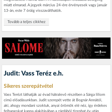
miatt elmarad. A jegyek március 24-ére érvényesek vagy január
13-án, este 7 óráig visszaválthatók.
Tovább a teljes cikkhez
Judit: Vass Teréz e.h.
Sikeres szerepátvétel
Vass Terézt láthatják az évad hátralevő részében a Sárga liliom
című előadásunkban. Judit szerepét vette át Bognár Annától,
aki, ahogy mondani szoktuk, anyai örömök elé néz, így érdekes
felhangokat kapna alakításában a zárdából tizenhat év után