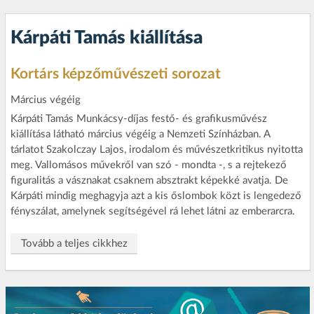
Kárpáti Tamás kiállítása
Kortárs képzőművészeti sorozat
Március végéig
Kárpáti Tamás Munkácsy-díjas festő- és grafikusművész
kiállítása látható március végéig a Nemzeti Színházban. A
tárlatot Szakolczay Lajos, irodalom és művészetkritikus nyitotta
meg. Vallomásos művekről van szó - mondta -, s a rejtekező
figuralitás a vásznakat csaknem absztrakt képekké avatja. De
Kárpáti mindig meghagyja azt a kis őslombok közt is lengedező
fényszálat, amelynek segítségével rá lehet látni az emberarcra.
Tovább a teljes cikkhez