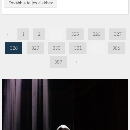
Tovább a teljes cikkhez
«
1
2
...
325
326
327
328
329
330
331
...
386
387
»