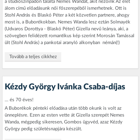
a stúdiószínpadon találta Nemes Wandát, akit nézőink Az élet
álom című előadásunk női főszerepéből ismerhetnek. Ott is
Stohl András és Blaskó Péter a két közvetlen partnere, ahogy
most is, a Buborékokban. Nemes Wanda lesz eztán Solmayék
(Udvaros Dorottya - Blaskó Péter) Gizella nevű leánya, aki, a
szövegben felidézett romantikus kép szerint Morosán Tamással
ült (Stohl András) a pankotai aranyló alkonyban  némán(!)
Tovább a teljes cikkhez
Kézdy György Ivánka Csaba-díjas
... és 70 éves!
A Buborékok pénteki előadása után több okunk is volt az
ünneplésre. Ezen az esten vette át Gizella szerepét Nemes
Wanda, mégpedig sikeresen, Gombos ügyvéd, azaz Kézdy
György pedig születésnapjára készült.