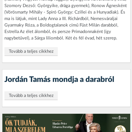
Szomory Dezső: Györgyike, drága gyermek), Ronow Ágnesként
(Vörösmarty Mihály - Spiró György: Czillei és a Hunyadiak). És
ma is látjuk, mint Lady Anna a III. Richárdból, Nemesváraljai
Gyarmaky Róza, a Boldogtalanok című Füst Milán darabból,
Estrella Az élet álomból, és persze Primadonnaként (így
nagybetűvel), a Sárga liliomból. Két és fél évad, hét szerep.
Tovább a teljes cikkhez
Jordán Tamás mondja a darabról
Tovább a teljes cikkhez