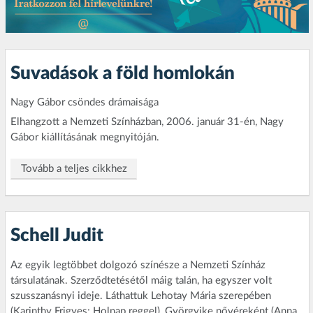
Suvadások a föld homlokán
Nagy Gábor csöndes drámaisága
Elhangzott a Nemzeti Színházban, 2006. január 31-én, Nagy
Gábor kiállításának megnyitóján.
Tovább a teljes cikkhez
Schell Judit
Az egyik legtöbbet dolgozó színésze a Nemzeti Színház
társulatának. Szerződtetésétől máig talán, ha egyszer volt
szusszanásnyi ideje. Láthattuk Lehotay Mária szerepében
(Karinthy Frigyes: Holnap reggel), Györgyike nővéreként (Anna,