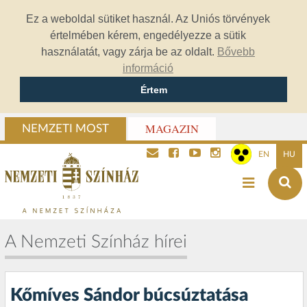
Ez a weboldal sütiket használ. Az Uniós törvények
értelmében kérem, engedélyezze a sütik
használatát, vagy zárja be az oldalt.
Bővebb
információ
Értem
MAGAZIN
NEMZETI MOST
EN
HU
A Nemzeti Színház hírei
Kőmíves Sándor búcsúztatása