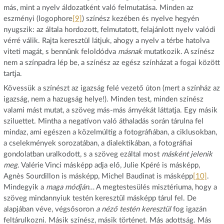
más, mint a nyelv áldozatként való felmutatása. Minden az
eszményi (logophore
[9]
) színész kezében és nyelve hegyén
nyugszik: az általa hordozott, felmutatott, felajánlott nyelv valódi
vérré válik. Rajta keresztül látjuk, ahogy a nyelv a térbe hatolva
viteti magát, s bennünk feloldódva
másnak
mutatkozik. A színész
nem a színpadra lép be, a színész az egész színházat a fogai között
tartja.
Kövessük a színészt az igazság felé vezető úton (mert a színház az
igazság, nem a hazugság helye!). Minden test, minden színész
valami mást mutat, a szöveg más-más árnyékát láttatja. Egy másik
sziluettet. Mintha a negatívon való áthaladás során tárulna fel
mindaz, ami egészen a közelmúltig a fotográfiában, a ciklusokban,
a cselekmények sorozatában, a dialektikában, a fotográfiai
gondolatban uralkodott, s a szöveg ezáltal most
másként jelenik
meg
. Valérie Vinci másképp adja elő, Julie Kpéré is másképp,
Agnès Sourdillon is másképp, Michel Baudinat is másképp
[10]
.
Mindegyik a
maga módján
… A megtestesülés misztériuma, hogy a
szöveg mindannyiuk testén keresztül másképp tárul fel. De
alapjában véve, végsősoron
a néző testén keresztül
fog igazán
feltárulkozni. Másik színész, másik történet. Más adottság. Más