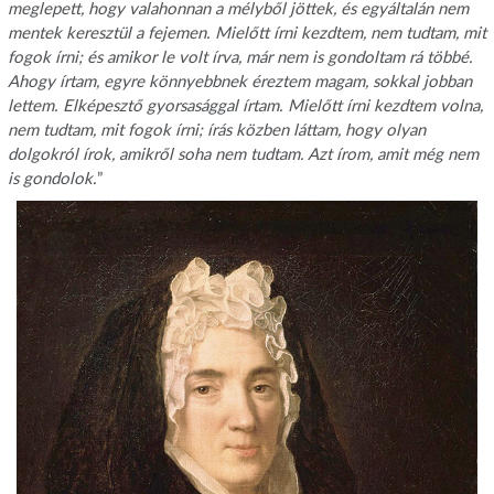
meglepett, hogy valahonnan a mélyből jöttek, és egyáltalán nem
mentek keresztül a fejemen. Mielőtt írni kezdtem, nem tudtam, mit
fogok írni; és amikor le volt írva, már nem is gondoltam rá többé.
Ahogy írtam, egyre könnyebbnek éreztem magam, sokkal jobban
lettem. Elképesztő gyorsasággal írtam. Mielőtt írni kezdtem volna,
nem tudtam, mit fogok írni; írás közben láttam, hogy olyan
dolgokról írok, amikről soha nem tudtam. Azt írom, amit még nem
is gondolok.
”