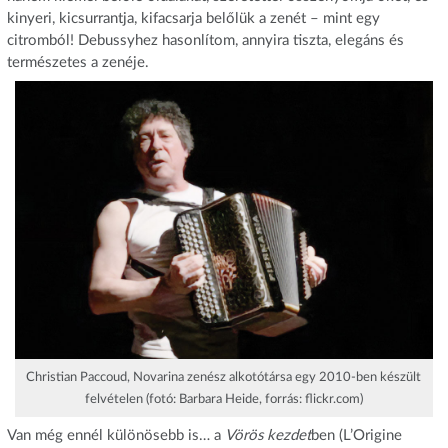
kinyeri, kicsurrantja, kifacsarja belőlük a zenét – mint egy
citromból! Debussyhez hasonlítom, annyira tiszta, elegáns és
természetes a zenéje.
Christian Paccoud, Novarina zenész alkotótársa egy 2010-ben készült
felvételen (fotó: Barbara Heide, forrás: flickr.com)
Van még ennél különösebb is… a
Vörös kezdet
ben (L’Origine