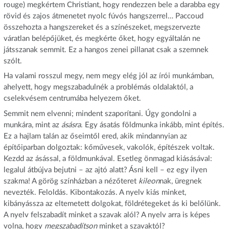
rouge) megkértem Christiant, hogy rendezzen bele a darabba egy
rövid és zajos átmenetet nyolc fúvós hangszerrel… Paccoud
összehozta a hangszereket és a színészeket, megszervezte
váratlan belépőjüket, és megkérte őket, hogy egyáltalán ne
játsszanak semmit. Ez a hangos zenei pillanat csak a szemnek
szólt.
Ha valami rosszul megy, nem megy elég jól az írói munkámban,
ahelyett, hogy megszabadulnék a problémás oldalaktól, a
cselekvésem centrumába helyezem őket.
Semmit nem elvenni; mindent szaporítani. Úgy gondolni a
munkára, mint az
ásásra
. Egy ásatás földmunka inkább, mint építés.
Ez a hajlam talán az őseimtől ered, akik mindannyian az
építőiparban dolgoztak: kőművesek, vakolók, építészek voltak.
Kezdd az ásással, a földmunkával. Esetleg önmagad kiásásával:
legalul átbújva bejutni – az ajtó alatt? Ásni kell – ez egy ilyen
szakma! A görög színházban a nézőteret
kileon
nak, üregnek
nevezték. Feloldás. Kibontakozás. A nyelv kiás minket,
kibányássza az eltemetett dolgokat, földrétegeket ás ki belőlünk.
A nyelv felszabadít minket a szavak alól? A nyelv arra is képes
volna, hogy
megszabadítson
minket a szavaktól?