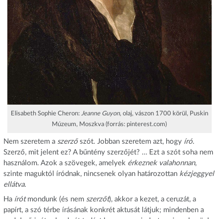
Elisabeth Sophie Cheron:
Jeanne Guyon
, olaj, vászon 1700 körül, Puskin
Múzeum, Moszkva (forrás: pinterest.com)
Nem szeretem a
szerző
szót. Jobban szeretem azt, hogy
író
.
Szerző, mit jelent ez? A bűntény szerzőjét? … Ezt a szót soha nem
használom. Azok a szövegek, amelyek
érkeznek valahonnan
,
szinte maguktól íródnak, nincsenek olyan határozottan
kézjeggyel
ellátva
.
Ha
írót
mondunk (és nem
szerzőt
), akkor a kezet, a ceruzát, a
papírt, a szó térbe írásának konkrét aktusát látjuk; mindenben a