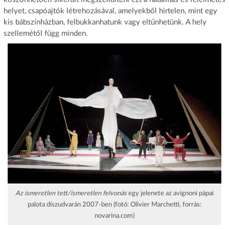
helyet, csapóajtók létrehozásával, amelyekből hirtelen, mint egy
kis bábszínházban, felbukkanhatunk vagy eltűnhetünk. A hely
szellemétől függ minden.
Az ismeretlen tett/ismeretlen felvonás
egy jelenete az avignoni pápai
palota díszudvarán 2007-ben (fotó: Olivier Marchetti, forrás:
novarina.com)