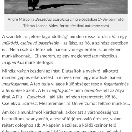
André Marcon a
Beszéd az állatokhoz
című előadásban 1986-ban (fotó:
Tristan Jeanne-Vales, forrás: festival-automne.com)
A szándék, az „előre kigondoltság” minden rossz forrása. Van egy
működő, cselekvő passzivitás
– az íjász, az író, a színész esetében
is… Nem csak ők
l
éteznek, hanem van egy erőtér is, amelyben
munkálkodnak… Elismerem, ez egy meglehetősen misztikus,
magnetikus
munkafelfogás.
Mindig
vakon
kezdeni az írást. Elutasítok a nyelvről alkotott
minden gépies elképzelést: a művek nem legyártódnak, hanem
megfogannak
. A teológia világos különbséget tesz a
fogantatás
és
a
teremtés
között. A Fiú
megfogant
– nem
teremtve
lett az Atya
által. A Fiú –
Cselekvő
– aki által minden teremtetett. Költő,
Cselekvő, Színész, Mesterember, az Univerzumot feltáró munkás…
Amikor a munkámról kérdeznek, akkor azt a várandóssághoz
hasonlítom, az anyaméh, a test sötétjében való éréshez, valami
rejtett dologhoz stb. A képeim a szülés, a köldökzsinór felől
érkeznek hozzám, és egyáltalán nem egy mechanikus művelet