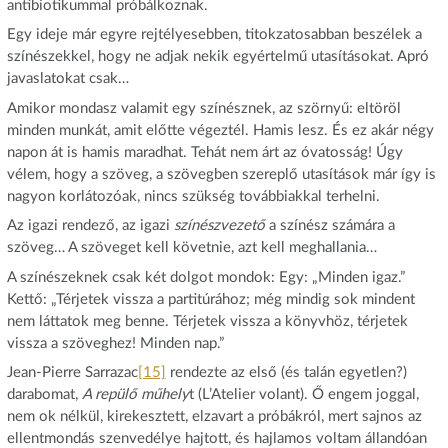
antibiotikummal próbálkoznak.
Egy ideje már egyre rejtélyesebben, titokzatosabban beszélek a
színészekkel, hogy ne adjak nekik egyértelmű utasításokat. Apró
javaslatokat csak…
Amikor mondasz valamit egy színésznek, az szörnyű: eltöröl
minden munkát, amit előtte végeztél. Hamis lesz. És ez akár négy
napon át is hamis maradhat. Tehát nem árt az óvatosság! Úgy
vélem, hogy a szöveg, a szövegben szereplő utasítások már így is
nagyon korlátozóak, nincs szükség továbbiakkal terhelni.
Az igazi rendező, az igazi
színészvezető
a színész számára a
szöveg… A szöveget kell követnie, azt kell meghallania…
A színészeknek csak két dolgot mondok: Egy: „Minden igaz.”
Kettő: „Térjetek vissza a partitúrához; még mindig sok mindent
nem láttatok meg benne. Térjetek vissza a könyvhöz, térjetek
vissza a szöveghez! Minden nap.”
Jean-Pierre Sarrazac
[15]
rendezte az első (és talán egyetlen?)
darabomat,
A repülő műhely
t (L’Atelier volant). Ő engem joggal,
nem ok nélkül, kirekesztett, elzavart a próbákról, mert sajnos az
ellentmondás szenvedélye hajtott, és hajlamos voltam állandóan