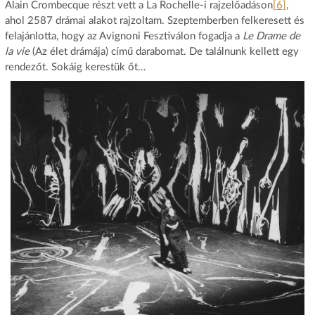
Alain Crombecque részt vett a La Rochelle-i rajzelőadáson
[6]
,
ahol 2587 drámai alakot rajzoltam. Szeptemberben felkeresett és
felajánlotta, hogy az Avignoni Fesztiválon fogadja a
Le Drame de
la vie
(Az élet drámája) című darabomat. De találnunk kellett egy
rendezőt. Sokáig kerestük őt…