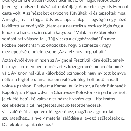
drámája
című előadást (titkos alcíme: Az önmagát reprodukáló
jelenlegi rendszer bukásának epizódjai). A premier egy kis Hernani
csata volt! A színészeket egyszerre fütyülték ki és tapsolták meg.
A meghajlás – a fújj, a fütty és a taps csatája – legvégén egy néző
lekiáltott az erkélyről: „Nem ez a neurotikus eszkatológia fogja
kihúzni a francia színházat a kátyuból!” Valaki a nézőtér első
sorából azt válaszolta: „Bújj vissza a csigaházadba!” Én meg
közben berohantam az öltözőkbe, hogy a színészek nagy
meglepetésére bejelentsem: „Az ateizmus meghátrált!”
Aztán évről évre minden az Avignoni Fesztivál köré épült, amely
bizonyos értelemben természetes közegemmé, menedékemmé
vált. Avignon nélkül, a különböző színpadok nagy nyitott könyve
nélkül a legtöbb drámai írásom valószínűleg holt betű maradt
volna a papíron. Ehelyett a Karmelita Kolostor, a Fehér Bűnbánók
Kápolnája, a Pápai Udvar, a Chartreuse Kolostor színpadán az írott
jelek élő betűkké váltak a színészek varázslata – titokzatos
cselekedete által: megtestesülésük-testetlenedésük,
visszatérésük a nyelvek lélegzetéhez, magához a gondolat
születéséhez… a nyelv materializálódása a levegő születésekor…
Dialektikus spiritualizmus?