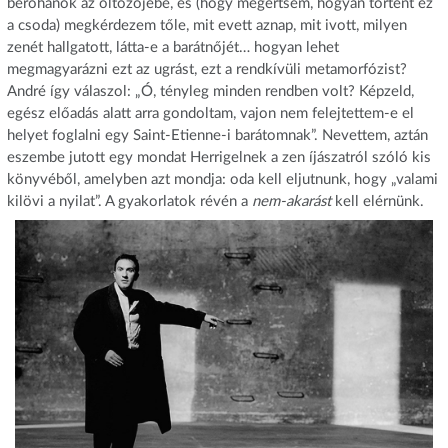
berohanok az öltözőjébe, és (hogy megértsem, hogyan történt ez
a csoda) megkérdezem tőle, mit evett aznap, mit ivott, milyen
zenét hallgatott, látta-e a barátnőjét… hogyan lehet
megmagyarázni ezt az ugrást, ezt a rendkívüli metamorfózist?
André így válaszol: „Ó, tényleg minden rendben volt? Képzeld,
egész előadás alatt arra gondoltam, vajon nem felejtettem-e el
helyet foglalni egy Saint-Etienne-i barátomnak”. Nevettem, aztán
eszembe jutott egy mondat Herrigelnek a zen íjászatról szóló kis
könyvéből, amelyben azt mondja: oda kell eljutnunk, hogy „valami
kilövi a nyilat”. A gyakorlatok révén a
nem-akarást
kell elérnünk.