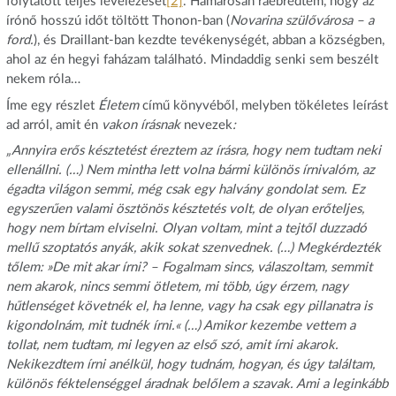
folytatott teljes levelezését
[2]
. Hamarosan ráébredtem, hogy az
írónő hosszú időt töltött Thonon-ban (
Novarina szülővárosa – a
ford.
), és Draillant-ban kezdte tevékenységét, abban a községben,
ahol az én hegyi faházam található. Mindaddig senki sem beszélt
nekem róla…
Íme egy részlet
Életem
című könyvéből, melyben tökéletes leírást
ad arról, amit én
vakon írásnak
nevezek
:
„Annyira erős késztetést éreztem az írásra, hogy nem tudtam neki
ellenállni. (…) Nem mintha lett volna bármi különös írnivalóm, az
égadta világon semmi, még csak egy halvány gondolat sem. Ez
egyszerűen valami ösztönös késztetés volt, de olyan erőteljes,
hogy nem bírtam elviselni. Olyan voltam, mint a tejtől duzzadó
mellű szoptatós anyák, akik sokat szenvednek. (…) Megkérdezték
tőlem: »De mit akar írni? – Fogalmam sincs, válaszoltam, semmit
nem akarok, nincs semmi ötletem, mi több, úgy érzem, nagy
hűtlenséget követnék el, ha lenne, vagy ha csak egy pillanatra is
kigondolnám, mit tudnék írni.« (…) Amikor kezembe vettem a
tollat, nem tudtam, mi legyen az első szó, amit írni akarok.
Nekikezdtem írni anélkül, hogy tudnám, hogyan, és úgy találtam,
különös féktelenséggel áradnak belőlem a szavak. Ami a leginkább