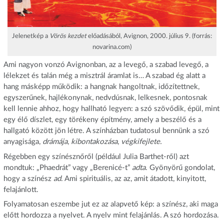
Jelenetkép a
Vörös kezdet
előadásából, Avignon, 2000. július 9. (forrás:
novarina.com)
Ami nagyon vonzó Avignonban, az a levegő, a szabad levegő, a
lélekzet és talán még a misztrál áramlat is… A szabad ég alatt a
hang másképp működik: a hangnak hangoltnak, időzítettnek,
egyszerűnek, hajlékonynak, nedvdúsnak, lelkesnek, pontosnak
kell lennie ahhoz, hogy hallható legyen: a szó szövődik, épül, mint
egy élő díszlet, egy törékeny építmény, amely a beszélő és a
hallgató között jön létre. A színházban tudatosul bennünk a szó
anyagisága,
drámája
,
kibontakozása
,
végkifejlete.
Régebben egy színésznőről (például Julia Barthet-ről) azt
mondtuk: „Phaedrát” vagy „Berenicé-t”
adta
. Gyönyörű gondolat,
hogy a színész
ad
. Ami spirituális, az az, amit átadott, kinyitott,
felajánlott.
Folyamatosan eszembe jut ez az alapvető kép: a színész, aki maga
előtt hordozza a nyelvet. A nyelv mint felajánlás. A szó hordozása.