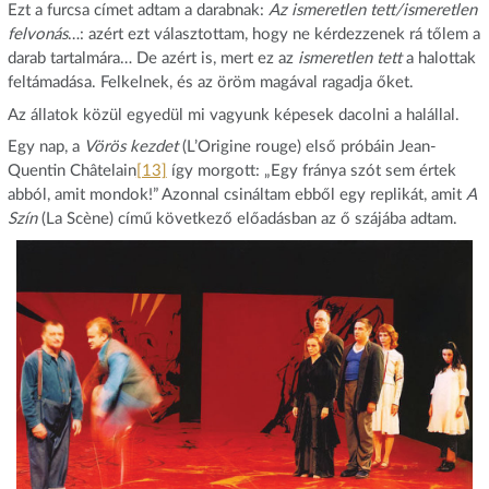
Ezt a furcsa címet adtam a darabnak:
Az ismeretlen tett/ismeretlen
felvonás
…: azért ezt választottam, hogy ne kérdezzenek rá tőlem a
darab tartalmára… De azért is, mert ez az
ismeretlen tett
a halottak
feltámadása. Felkelnek, és az öröm magával ragadja őket.
Az állatok közül egyedül mi vagyunk képesek dacolni a halállal.
Egy nap, a
Vörös kezdet
(L’Origine rouge) első próbáin Jean-
Quentin Châtelain
[13]
így morgott: „Egy fránya szót sem értek
abból, amit mondok!” Azonnal csináltam ebből egy replikát, amit
A
Szín
(La Scène) című következő előadásban az ő szájába adtam.