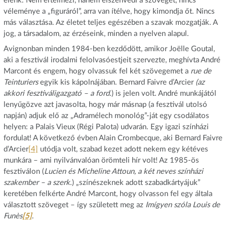
elénk. Nem értelmezi, hanem elszenvedi a szöveget, nincs
véleménye a „figuráról”, arra van ítélve, hogy kimondja őt. Nincs
más választása. Az életet teljes egészében a szavak mozgatják. A
jog, a társadalom, az érzéseink, minden a nyelven alapul.
Avignonban minden 1984-ben kezdődött, amikor Joëlle Goutal,
aki a fesztivál irodalmi felolvasóestjeit szervezte, meghívta André
Marcont és engem, hogy olvassuk fel két szövegemet a
rue de
Teinturiers
egyik kis kápolnájában. Bernard Faivre d’Arcier
(az
akkori fesztiváligazgató – a ford.
) is jelen volt. André munkájától
lenyűgözve azt javasolta, hogy már másnap (a fesztivál utolsó
napján) adjuk elő az „Adramélech monológ”-ját egy csodálatos
helyen: a Palais Vieux (Régi Palota) udvarán. Egy igazi színházi
fordulat! A következő évben Alain Crombecque, aki Bernard Faivre
d’Arcier
[4]
utódja volt, szabad kezet adott nekem egy kétéves
munkára – ami nyilvánvalóan örömteli hír volt! Az 1985‑ös
fesztiválon (
Lucien és Micheline Attoun, a két neves színházi
szakember
– a szerk.
) „színészeknek adott szabadkártyájuk”
keretében felkérte André Marcont, hogy olvasson fel egy általa
választott szöveget – így született meg az
Imígyen szóla Louis de
Funès
[5]
.