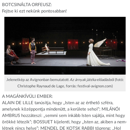
BOTCSINÁLTA ORFEUSZ:
Fejtse ki ezt nekünk pontosabban!
Jelenetkép az Avignonban bemutatott
Az árnyak játéka
előadásból (fotó:
Christophe Raynaud de Lage, forrás: festival-avignon.com)
A MAGÁNKÍVÜLI EMBER:
ALAIN DE LILLE tanúsítja, hogy „Isten az az érthető szféra,
amelynek középpontja mindenütt, a kerülete sehol”; MILÁNÓI
AMBRUS hozzáteszi: „semmi sem inkább Isten sajátja, mint hogy
örökké létezik”; BOSSUET kijelenti, hogy „Isten az, akiben a nem-
létnek nincs helye”; MENDEL DE KOTSK RABBI töpreng: „Hol