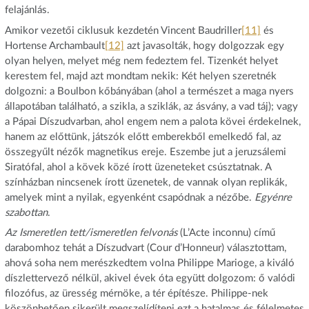
felajánlás.
Amikor vezetői ciklusuk kezdetén Vincent Baudriller
[11]
és
Hortense Archambault
[12]
azt javasolták, hogy dolgozzak egy
olyan helyen, melyet még nem fedeztem fel. Tizenkét helyet
kerestem fel, majd azt mondtam nekik: Két helyen szeretnék
dolgozni: a Boulbon kőbányában (ahol a természet a maga nyers
állapotában található, a szikla, a sziklák, az ásvány, a vad táj); vagy
a Pápai Díszudvarban, ahol engem nem a palota kövei érdekelnek,
hanem az előttünk, játszók előtt emberekből emelkedő fal, az
összegyűlt nézők magnetikus ereje. Eszembe jut a jeruzsálemi
Siratófal, ahol a kövek közé írott üzeneteket csúsztatnak. A
színházban nincsenek írott üzenetek, de vannak olyan replikák,
amelyek mint a nyilak, egyenként csapódnak a nézőbe.
Egyénre
szabottan
.
Az Ismeretlen tett/ismeretlen felvonás
(L’Acte inconnu) című
darabomhoz tehát a Díszudvart (Cour d’Honneur) választottam,
ahová soha nem merészkedtem volna Philippe Marioge, a kiváló
díszlettervező nélkül, akivel évek óta együtt dolgozom: ő valódi
filozófus, az üresség mérnöke, a tér építésze. Philippe-nek
köszönhetően sikerült megszelídíteni ezt a hatalmas és félelmetes