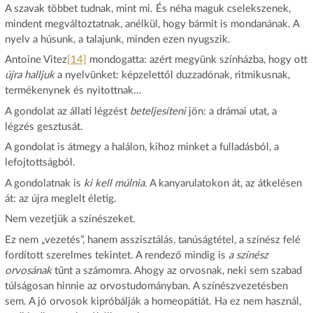
A szavak többet tudnak, mint mi. És néha maguk cselekszenek,
mindent megváltoztatnak, anélkül, hogy bármit is mondanának. A
nyelv a húsunk, a talajunk, minden ezen nyugszik.
Antoine Vitez
[14]
mondogatta: azért megyünk színházba, hogy ott
újra halljuk
a nyelvünket: képzelettől duzzadónak, ritmikusnak,
termékenynek és nyitottnak…
A gondolat az állati légzést
beteljesíteni
jön: a drámai utat, a
légzés gesztusát.
A gondolat is átmegy a halálon, kihoz minket a fulladásból, a
lefojtottságból.
A gondolatnak is
ki kell múlnia
. A kanyarulatokon át, az átkelésen
át: az újra meglelt életig.
Nem vezetjük a színészeket.
Ez nem „vezetés”, hanem asszisztálás, tanúságtétel, a színész felé
fordított szerelmes tekintet. A rendező mindig is
a színész
orvosának
tűnt a számomra. Ahogy az orvosnak, neki sem szabad
túlságosan hinnie az orvostudományban. A színészvezetésben
sem. A jó orvosok kipróbálják a homeopátiát. Ha ez nem használ,