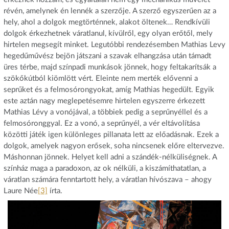
révén, amelynek én lennék a szerzője. A szerző egyszerűen az a
hely, ahol a dolgok megtörténnek, alakot öltenek… Rendkívüli
dolgok érkezhetnek váratlanul, kívülről, egy olyan erőtől, mely
hirtelen megsegít minket. Legutóbbi rendezésemben Mathias Levy
hegedűművész bejön játszani a szavak elhangzása után támadt
üres térbe, majd színpadi munkások jönnek, hogy feltakarítsák a
szökőkútból kiömlött vért. Eleinte nem merték elővenni a
seprűket és a felmosórongyokat, amíg Mathias hegedült. Egyik
este aztán nagy meglepetésemre hirtelen egyszerre érkezett
Mathias Lévy a vonójával, a többiek pedig a seprűnyéllel és a
felmosóronggyal. Ez a vonó, a seprűnyél, a vér eltávolítása
közötti játék igen különleges pillanata lett az előadásnak. Ezek a
dolgok, amelyek nagyon erősek, soha nincsenek előre eltervezve.
Máshonnan jönnek. Helyet kell adni a szándék-nélküliségnek. A
színház maga a paradoxon, az ok nélküli, a kiszámíthatatlan, a
váratlan számára fenntartott hely, a váratlan hívószava – ahogy
Laure Née
[3]
írta.