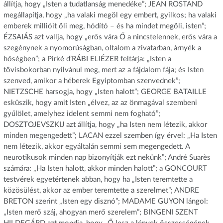
állítja, hogy „Isten a tudatlanság menedéke”; JEAN ROSTAND
megállapítja, hogy „ha valaki megöl egy embert, gyilkos; ha valaki
emberek millióit öli meg, hódító – és ha mindet megöli, isten”;
ÉZSAIÁS azt vallja, hogy „erős vára Ő a nincstelennek, erős vára a
szegénynek a nyomorúságban, oltalom a zivatarban, árnyék a
hőségben”; a Pirké d’RÁBI ELIÉZER feltárja: „Isten a
tövisbokorban nyilvánul meg, mert az a fájdalom fája; és Isten
szenved, amikor a héberek Egyiptomban szenvednek”;
NIETZSCHE harsogja, hogy „Isten halott”; GEORGE BATAILLE
esküszik, hogy amit Isten „élvez, az az önmagával szembeni
gyűlölet, amelyhez idelent semmi nem fogható”;
DOSZTOJEVSZKIJ azt állítja, hogy „ha Isten nem létezik, akkor
minden megengedett”; LACAN ezzel szemben így érvel: „Ha Isten
nem létezik, akkor egyáltalán semmi sem megengedett. A
neurotikusok minden nap bizonyítják ezt nekünk”; André Suarès
számára: „Ha Isten halott, akkor minden halott”; a GONCOURT
testvérek egyetértenek abban, hogy ha „Isten teremtette a
közösülést, akkor az ember teremtette a szerelmet”; ANDRE
BRETON szerint „Isten egy disznó”; MADAME GUYON lángol:
„Isten merő száj, ahogyan merő szerelem”; BINGENI SZENT