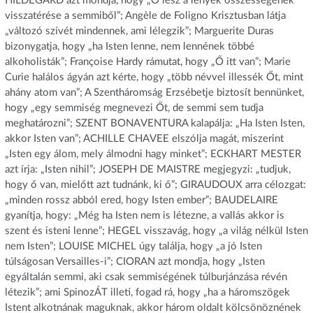
HILDEGÁRD azt mondja, hogy „Ő lesz a lények összességének
visszatérése a semmiből”; Angèle de Foligno Krisztusban látja
„változó szívét mindennek, ami lélegzik”; Marguerite Duras
bizonygatja, hogy „ha Isten lenne, nem lennének többé
alkoholisták”; Françoise Hardy rámutat, hogy „Ő itt van”; Marie
Curie halálos ágyán azt kérte, hogy „több névvel illessék Őt, mint
ahány atom van”; A Szentháromság Erzsébetje biztosít bennünket,
hogy „egy semmiség megnevezi Őt, de semmi sem tudja
meghatározni”; SZENT BONAVENTURA kalapálja: „Ha Isten Isten,
akkor Isten van”; ACHILLE CHAVEE elszólja magát, miszerint
„Isten egy álom, mely álmodni hagy minket”; ECKHART MESTER
azt írja: „Isten nihil”; JOSEPH DE MAISTRE megjegyzi: „tudjuk,
hogy ő van, mielőtt azt tudnánk, ki ő”; GIRAUDOUX arra célozgat:
„minden rossz abból ered, hogy Isten ember”; BAUDELAIRE
gyanítja, hogy: „Még ha Isten nem is létezne, a vallás akkor is
szent és isteni lenne”; HEGEL visszavág, hogy „a világ nélkül Isten
nem Isten”; LOUISE MICHEL úgy találja, hogy „a jó Isten
túlságosan Versailles-i”; CIORAN azt mondja, hogy „Isten
egyáltalán semmi, aki csak semmiségének túlburjánzása révén
létezik”; ami SpinozÁT illeti, fogad rá, hogy „ha a háromszögek
Istent alkotnának maguknak, akkor három oldalt kölcsönöznének