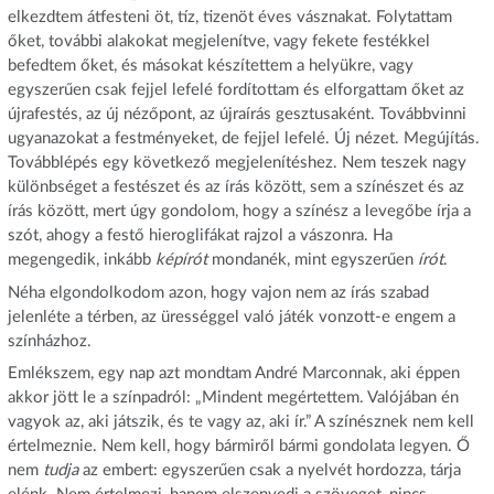
elkezdtem átfesteni öt, tíz, tizenöt éves vásznakat. Folytattam
őket, további alakokat megjelenítve, vagy fekete festékkel
befedtem őket, és másokat készítettem a helyükre, vagy
egyszerűen csak fejjel lefelé fordítottam és elforgattam őket az
újrafestés, az új nézőpont, az újraírás gesztusaként. Továbbvinni
ugyanazokat a festményeket, de fejjel lefelé. Új nézet. Megújítás.
Továbblépés egy következő megjelenítéshez. Nem teszek nagy
különbséget a festészet és az írás között, sem a színészet és az
írás között, mert úgy gondolom, hogy a színész a levegőbe írja a
szót, ahogy a festő hieroglifákat rajzol a vászonra. Ha
megengedik, inkább
képírót
mondanék, mint egyszerűen
írót
.
Néha elgondolkodom azon, hogy vajon nem az írás szabad
jelenléte a térben, az ürességgel való játék vonzott-e engem a
színházhoz.
Emlékszem, egy nap azt mondtam André Marconnak, aki éppen
akkor jött le a színpadról: „Mindent megértettem. Valójában én
vagyok az, aki játszik, és te vagy az, aki ír.” A színésznek nem kell
értelmeznie. Nem kell, hogy bármiről bármi gondolata legyen. Ő
nem
tudja
az embert: egyszerűen csak a nyelvét hordozza, tárja