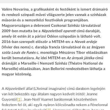
Valère Novarina, a grafikusként és festőként is ismert drámaíró
és rendező színpadi művei világszerte jelen vannak a színházak
műsorán és a nemzetközi fesztiválok programjában.
Magyarországon a debreceni Csokonai Színház társulatával
2009-ben mutatta be a
Képzeletbeli operett
című darabját,
amely öt estén át a párizsi Odéon színpadán is látható volt.
2016-ban szerepelt először a MITEM-en: a
Nevek erdeje
(Vivier des noms) c. darabja francia társulatával és az
Imígyen
szóla Louis de Funès
c. monológja Mészáros Tibor előadásában
került bemutatásra. Az idei MITEM-en
Az árnyak játéka
című
drámáját a Marseille-i Nemzeti Színház (Théatre National de
Marseille) előadásában, Jean Bellorini rendezésében láthatja a
magyar közönség.
A
Képzeletbeli állat
(L’Animal imaginaire) című darabom legelején
van két bekezdés egy általam nagyon kedvelt írótól: Jeanne
Guyontól
[1]
. Jean-Noël Vuarnet barátomnak köszönhetően
fedeztem fel őt, aki egyik nyáron kölcsönadta nekem a Fénelonnal