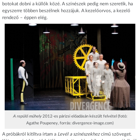
botokat dobni a küllők közé. A színészek pedig nem szeretik, ha
egyszerre többen beszélnek hozzájuk. A kezelőorvos, a kezelő
rendező – éppen elég.
A repülő műhely
2012-es párizsi előadásán készült felvétel (fotó:
Agathe Poupeney, forrás: divergence-image.com)
A próbákról kitiltva írtam a
Levél a színészekhez
című szöveget.