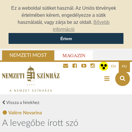
Ez a weboldal sütiket használ. Az Uniós törvények
értelmében kérem, engedélyezze a sütik
használatát, vagy zárja be az oldalt.
Bővebb
információ
Értem
MAGAZIN
NEMZETI MOST
EN
HU
Vissza a hírekhez
Valère Novarina
A levegőbe írott szó