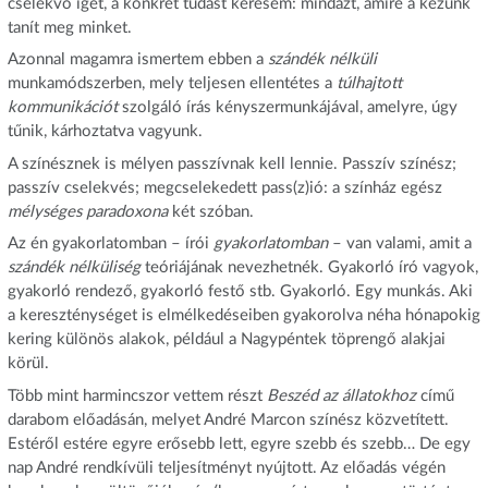
cselekvő igét, a konkrét tudást keresem: mindazt, amire a kezünk
tanít meg minket.
Azonnal magamra ismertem ebben a
szándék nélküli
munkamódszerben, mely teljesen ellentétes a
túlhajtott
kommunikációt
szolgáló írás kényszermunkájával, amelyre, úgy
tűnik, kárhoztatva vagyunk.
A színésznek is mélyen passzívnak kell lennie. Passzív színész;
passzív cselekvés; megcselekedett pass(z)ió: a színház egész
mélységes paradoxona
két szóban.
Az én gyakorlatomban – írói
gyakorlatomban
– van valami, amit a
szándék nélküliség
teóriájának nevezhetnék. Gyakorló író vagyok,
gyakorló rendező, gyakorló festő stb. Gyakorló. Egy munkás. Aki
a kereszténységet is elmélkedéseiben gyakorolva néha hónapokig
kering különös alakok, például a Nagypéntek töprengő alakjai
körül.
Több mint harmincszor vettem részt
Beszéd az állatokhoz
című
darabom előadásán, melyet André Marcon színész közvetített.
Estéről estére egyre erősebb lett, egyre szebb és szebb… De egy
nap André rendkívüli teljesítményt nyújtott. Az előadás végén