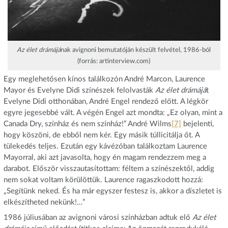
Az élet drámájá
nak avignoni bemutatóján készült felvétel, 1986-ból
(forrás: artinterview.com)
Egy meglehetősen kínos találkozón André Marcon, Laurence
Mayor és Evelyne Didi színészek felolvasták
Az élet drámájá
t
Evelyne Didi otthonában, André Engel rendező előtt. A légkör
egyre jegesebbé vált. A végén Engel azt mondta: „Ez olyan, mint a
Canada Dry, színház és nem színház!” André Wilms
[7]
bejelenti,
hogy köszöni, de ebből nem kér. Egy másik túllicitálja őt. A
tülekedés teljes. Ezután egy kávézóban találkoztam Laurence
Mayorral, aki azt javasolta, hogy én magam rendezzem meg a
darabot. Először visszautasítottam: féltem a színészektől, addig
nem sokat voltam körülöttük. Laurence ragaszkodott hozzá:
„Segítünk neked. És ha már egyszer festesz is, akkor a díszletet is
elkészítheted nekünk!…”
1986 júliusában az avignoni városi színházban adtuk elő
Az élet