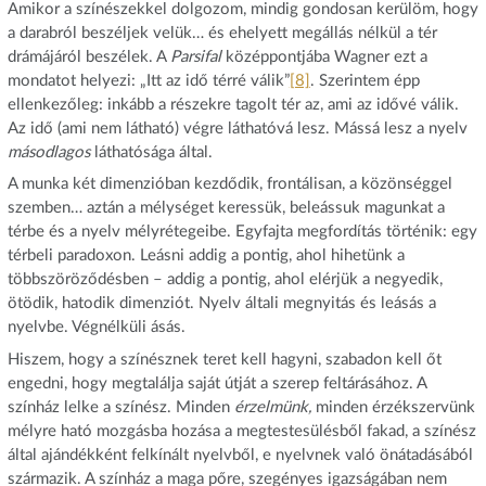
Amikor a színészekkel dolgozom, mindig gondosan kerülöm, hogy
a darabról beszéljek velük… és ehelyett megállás nélkül a tér
drámájáról beszélek. A
Parsifal
középpontjába Wagner ezt a
mondatot helyezi: „Itt az idő térré válik”
[8]
. Szerintem épp
ellenkezőleg: inkább a részekre tagolt tér az, ami az idővé válik.
Az idő (ami nem látható) végre láthatóvá lesz. Mássá lesz a nyelv
másodlagos
láthatósága által.
A munka két dimenzióban kezdődik, frontálisan, a közönséggel
szemben… aztán a mélységet keressük, beleássuk magunkat a
térbe és a nyelv mélyrétegeibe. Egyfajta megfordítás történik: egy
térbeli paradoxon. Leásni addig a pontig, ahol hihetünk a
többszöröződésben – addig a pontig, ahol elérjük a negyedik,
ötödik, hatodik dimenziót. Nyelv általi megnyitás és leásás a
nyelvbe. Végnélküli ásás.
Hiszem, hogy a színésznek teret kell hagyni, szabadon kell őt
engedni, hogy megtalálja saját útját a szerep feltárásához. A
színház lelke a színész. Minden
érzelmünk,
minden érzékszervünk
mélyre ható mozgásba hozása a megtestesülésből fakad, a színész
által ajándékként felkínált nyelvből, e nyelvnek való önátadásából
származik. A színház a maga pőre, szegényes igazságában nem