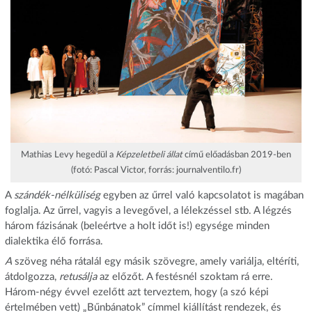
Mathias Levy hegedül a
Képzeletbeli állat
című előadásban 2019-ben
(fotó: Pascal Victor, forrás: journalventilo.fr)
A
szándék-nélküliség
egyben az űrrel való kapcsolatot is magában
foglalja. Az űrrel, vagyis a levegővel, a lélekzéssel stb. A légzés
három fázisának (beleértve a holt időt is!) egysége minden
dialektika élő forrása.
A
szöveg néha rátalál egy másik szövegre, amely variálja, eltéríti,
átdolgozza,
retusálja
az előzőt. A festésnél szoktam rá erre.
Három-négy évvel ezelőtt azt terveztem, hogy (a szó képi
értelmében vett) „Bűnbánatok” címmel kiállítást rendezek, és