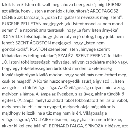
lakik Isten? Isten ott száll meg, ahová beengedik”; míg LEIBNIZ
azt állítja, hogy „Isten a monádok fulgurátora”; AREOPAGOSZI
DÉNES azt tanácsolja: „józan hallgatással nevezzük meg Istent”;
EUGENE PELLETAN megjegyzi: „aki Istent mond, az nem mond
semmit”; a napórák arra tanítanak, hogy „a fény Isten árnyéka”;
JOINVILLE felsóhajt, hogy „Isten olyan jó dolog, hogy jobb nem
lehet”; SZENT ÁGOSTON megjegyzi, hogy „Isten nem
gondolkodik”; PLATÓN szemében Isten „lényege szerint
láthatatlan és felfoghatatlan”; SZALÉZI SZENT FERENC felkiált:
„Ó, isteni tökéletességek mélysége, milyen csodálatra méltó vagy,
hogy egy tökéletességben birtoklod minden tökéletesség
kiválóságát olyan kiváló módon, hogy senki más nem értheti meg,
csak te magad!”; A Korán huszonnegyedik szúrája így szól: „Isten
az egek, s a föld Világossága. Az Ő világossága olyan, mint a zug,
melyben a lámpa. A lámpa az üvegben, s az üveg, akár a tündöklő
égitest. (A lámpa, mely) az áldott fából lobbantatott fel, az olivából,
mely nem keleti, s nem nyugati, melynek olaja még akkor is
majdhogy felizzik, ha a tűz meg nem is éri. Világosság a
világosságon.”; VOLTAIRE elismeri, hogy „ha Isten nem létezne,
akkor ki kellene találni”; BERNARD FALGA, SPINOZA-t idézve, azt