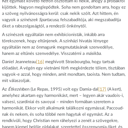
Két egymást követő hétfőn osztottam ki nekik, ahogy a próbákról
kijöttek. Nagyon meglepődtek. Soha nem gondoltam arra, hogy ez
a szöveg nyilvánosságra kerül: csak nekik szólt. Azt hittem, én
vagyok a
színészek Spartacusa,
felszabadítója, aki megszabadítja
őket a rabszolgaságtól, a rendezői önkénytől.
A színészek egyáltalán nem exhibicionisták, inkább arra
törekszenek, hogy eltűnjenek. A színházi hivatás lényege
egyáltalán nem az önmagunk megmutatásának szenvedélye,
hanem az eltűnés szenvedélye. Visszatérni a
másikba
.
Daniel Jeanneteau
[16]
meghívott Strasbourgba, hogy tartsak
előadást. A végén egy vietnámi férfi megkérdezte tőlem, tisztában
vagyok-e azzal, hogy minden, amit mondtam, taoista. Nem tudtam,
mit válaszoljak.
Az
Étkezés
ben (Le Repas, 1995) volt egy Damia-dal
[17]
(A kert),
amelyhez akartam egy harmonikást, mert – legyen akár vaudois-i,
valsesi, szardíniai és savoyai – minden formában szeretem a
harmonikát. Ekkor volt alkalmunk találkozni egymással, Paccoud-
nak és nekem, és soha többé nem hagytuk el egymást. Az a
rendkívüli, hogy Christian nem ráhelyezi a zenét a szövegekre,
hanem kiemel belőle oldalakat, szeretettel összenyomja őket, és