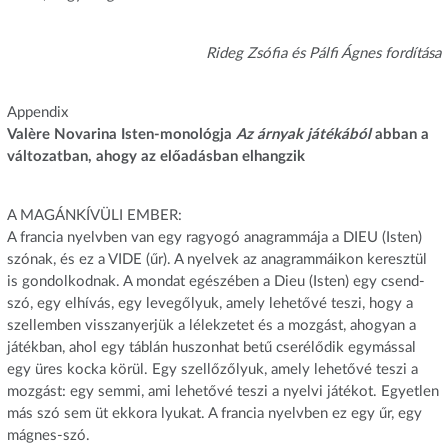
Rideg Zsófia és Pálfi Ágnes fordítása
Appendix
Valère Novarina Isten-monológja
Az árnyak játékából
abban a
változatban, ahogy az előadásban elhangzik
A MAGÁNKÍVÜLI EMBER:
A francia nyelvben van egy ragyogó anagrammája a DIEU (Isten)
szónak, és ez a VIDE (űr). A nyelvek az anagrammáikon keresztül
is gondolkodnak. A mondat egészében a Dieu (Isten) egy csend-
szó, egy elhívás, egy levegőlyuk, amely lehetővé teszi, hogy a
szellemben visszanyerjük a lélekzetet és a mozgást, ahogyan a
játékban, ahol egy táblán huszonhat betű cserélődik egymással
egy üres kocka körül. Egy szellőzőlyuk, amely lehetővé teszi a
mozgást: egy semmi, ami lehetővé teszi a nyelvi játékot. Egyetlen
más szó sem üt ekkora lyukat. A francia nyelvben ez egy űr, egy
mágnes-szó.