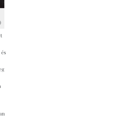
)
t
 és
eg
a
ban