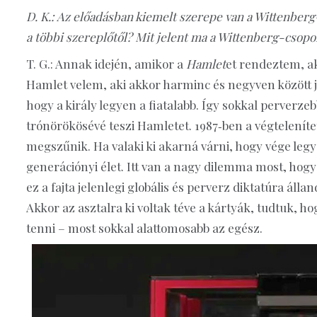
D. K.: Az előadásban kiemelt szerepe van a Wittenberg-
a többi szereplőtől? Mit jelent ma a Wittenberg-csopo
T. G.: Annak idején, amikor a
Hamlet
et rendeztem, a
Hamlet velem, aki akkor harminc és negyven között j
hogy a király legyen a fiatalabb. Így sokkal perverzeb
trónörökösévé teszi Hamletet. 1987‑ben a végtelenít
megszűnik. Ha valaki ki akarná várni, hogy vége legy
generációnyi élet. Itt van a nagy dilemma most, hogy
ez a fajta jelenlegi globális és perverz diktatúra áll
Akkor az asztalra ki voltak téve a kártyák, tudtuk, ho
tenni – most sokkal alattomosabb az egész.