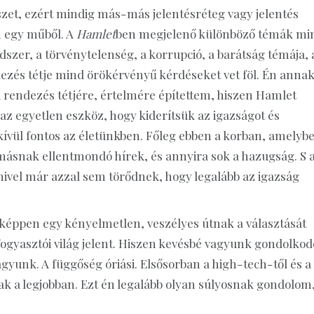
szet, ezért mindig más-más jelentésréteg vagy jelentés
n egy műből. A
Hamlet
ben megjelenő különböző témák mi
er, a törvénytelenség, a korrupció, a barátság témája, 
dezés tétje mind örökérvényű kérdéseket vet föl. Én anna
zi rendezés tétjére, értelmére építettem, hiszen Hamlet
az egyetlen eszköz, hogy kiderítsük az igazságot és
kívül fontos az életünkben. Főleg ebben a korban, amelyb
ásnak ellentmondó hírek, és annyira sok a hazugság. S 
ivel már azzal sem törődnek, hogy legalább az igazság
éppen egy kényelmetlen, veszélyes útnak a választását
 fogyasztói világ jelent. Hiszen kevésbé vagyunk gondolkod
agyunk. A függőség óriási. Elsősorban a high-tech-től és a
k a legjobban. Ezt én legalább olyan súlyosnak gondolom