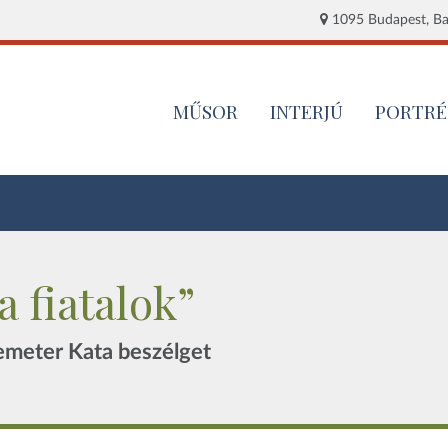
1095 Budapest, Baj
MŰSOR
INTERJÚ
PORTRÉ
 fiatalok”
meter Kata beszélget