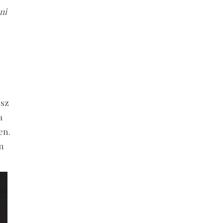
ni
ész
a
en.
en