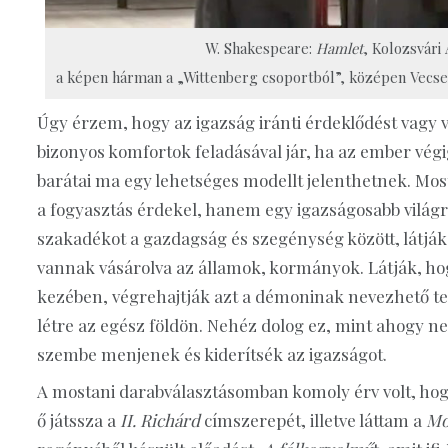
W. Shakespeare:
Hamlet
, Kolozsvári
a képen hárman a „Wittenberg csoportból”, középen Vecsei 
Úgy érzem, hogy az igazság iránti érdeklődést vagy 
bizonyos komfortok feladásával jár, ha az ember végi
barátai ma egy lehetséges modellt jelenthetnek. Most
a fogyasztás érdekel, hanem egy igazságosabb világ
szakadékot a gazdagság és szegénység között, látj
vannak vásárolva az államok, kormányok. Látják, ho
kezében, végrehajtják azt a démoninak nevezhető ter
létre az egész földön. Nehéz dolog ez, mint ahogy 
szembe menjenek és kiderítsék az igazságot.
A mostani darabválasztásomban komoly érv volt, hogy
ő játssza a
II. Richárd
címszerepét, illetve láttam a
Mo