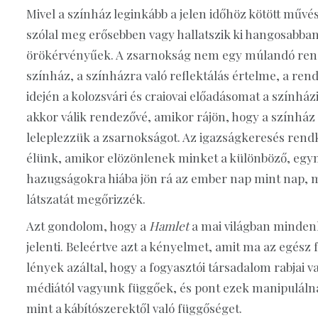
Mivel a színház leginkább a jelen időhöz kötött művé
szólal meg erősebben vagy hallatszik ki hangosabba
örökérvényűek. A zsarnokság nem egy múlandó rendsz
színház, a színházra való reflektálás értelme, a ren
idején a kolozsvári és craiovai előadásomat a színhá
akkor válik rendezővé, amikor rájön, hogy a színház 
leleplezzük a zsarnokságot. Az igazságkeresés rend
élünk, amikor elözönlenek minket a különböző, egym
hazugságokra hiába jön rá az ember nap mint nap, m
látszatát megőrizzék.
Azt gondolom, hogy a
Hamlet
a mai világban mindenk
jelenti. Beleértve azt a kényelmet, amit ma az egész
lények azáltal, hogy a fogyasztói társadalom rabjai v
médiától vagyunk függőek, és pont ezek manipulálna
mint a kábítószerektől való függőséget.