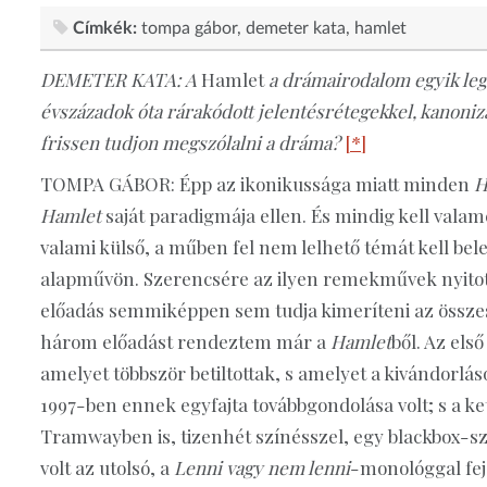
Címkék:
tompa gábor
demeter kata
hamlet
DEMETER KATA: A
Hamlet
a drámairodalom egyik le
évszázadok óta rárakódott jelentésrétegekkel, kanonizá
frissen tudjon megszólalni a dráma?
[*]
TOMPA GÁBOR: Épp az ikonikussága miatt minden
H
Hamlet
saját paradigmája ellen. És mindig kell vala
valami külső, a műben fel nem lelhető témát kell be
alapművön. Szerencsére az ilyen remekművek nyitott
előadás semmiképpen sem tudja kimeríteni az összes
három előadást rendeztem már a
Hamlet
ből. Az els
amelyet többször betiltottak, s amelyet a kivándorlás
1997-ben ennek egyfajta továbbgondolása volt; s a k
Tramwayben is, tizenhét színésszel, egy blackbox-sz
volt az utolsó, a
Lenni vagy nem lenni
-monológgal feje