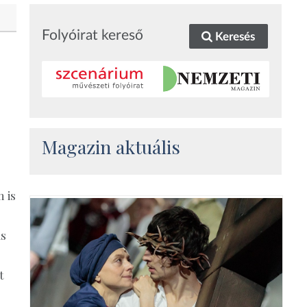
Folyóirat kereső
Keresés
Magazin aktuális
 is
ás
t