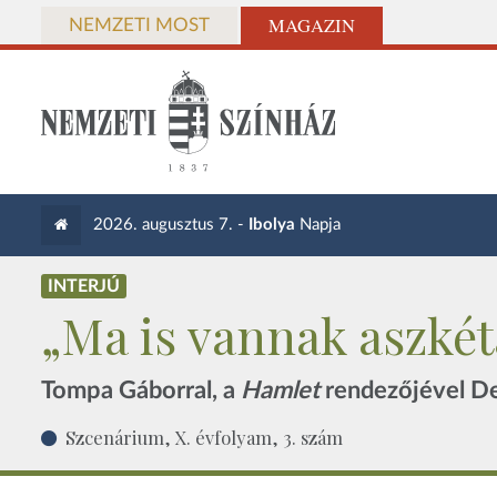
MAGAZIN
NEMZETI MOST
2026. augusztus 7. -
Ibolya
Napja
INTERJÚ
„Ma is vannak aszkéta
Tompa Gáborral, a
Hamlet
rendezőjével De
Szcenárium, X. évfolyam, 3. szám