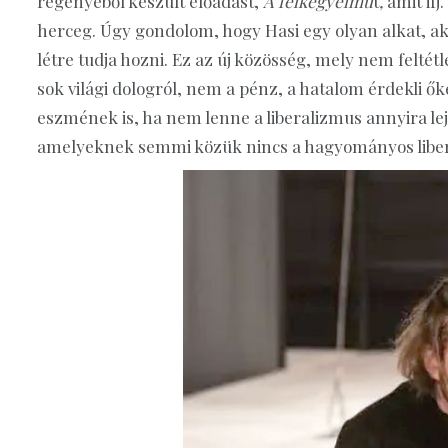
regényéből készült előadást,
A félkegyelmű
t
,
amit ifj
herceg. Úgy gondolom, hogy Hasi egy olyan alkat, aki
létre tudja hozni. Ez az új közösség, mely nem felté
sok világi dologról, nem a pénz, a hatalom érdekli ő
eszmének is, ha nem lenne a liberalizmus annyira lej
amelyeknek semmi közük nincs a hagyományos liber