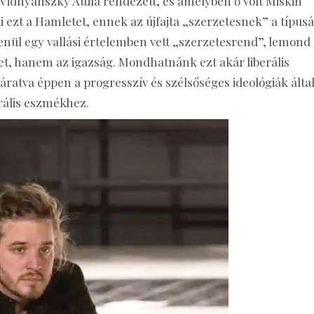
. Vidnyánszky Attila rendezett, és amelyben ő volt Miskin
 ezt a Hamletet, ennek az újfajta „szerzetesnek” a típusá
tlenül egy vallási értelemben vett „szerzetesrend”, lemond
ket, hanem az igazság. Mondhatnánk ezt akár liberális
áratva éppen a progresszív és szélsőséges ideológiák által
ális eszmékhez.