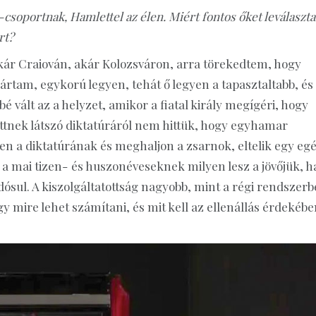
csoportnak, Hamlettel az élen. Miért fontos őket leválaszta
rt?
kár Craiován, akár Kolozsváron, arra törekedtem, hogy
ártam, egykorú legyen, tehát ő legyen a tapasztaltabb, és
bé vált az a helyzet, amikor a fiatal király megígéri, hogy
ettnek látszó diktatúráról nem hittük, hogy egyhamar
en a diktatúrának és meghaljon a zsarnok, eltelik egy eg
 a mai tizen- és huszonéveseknek milyen lesz a jövőjük, h
andósul. A kiszolgáltatottság nagyobb, mint a régi rendszerb
gy mire lehet számítani, és mit kell az ellenállás érdekéb