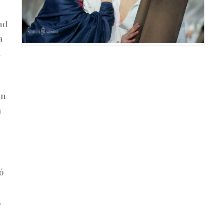
nd
a
k
en
a
ó
,