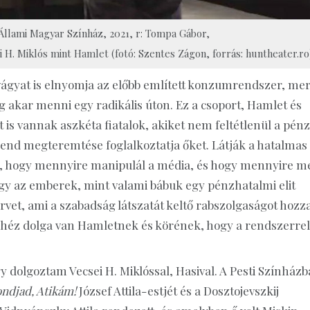
 Állami Magyar Színház, 2021, r: Tompa Gábor,
H. Miklós mint Hamlet (fotó: Szentes Zágon, forrás: huntheater.ro
vágyat is elnyomja az előbb említett konzumrendszer, mer
g akar menni egy radikális úton. Ez a csoport, Hamlet és
 is vannak aszkéta fiatalok, akiket nem feltétlenül a pénz
rend megteremtése foglalkoztatja őket. Látják a hatalmas
ák, hogy mennyire manipulál a média, és hogy mennyire m
gy az emberek, mint valami bábuk egy pénzhatalmi elit
vet, ami a szabadság látszatát keltő rabszolgaságot hozz
nehéz dolga van Hamletnek és körének, hogy a rendszerrel
 dolgoztam Vecsei H. Miklóssal, Hasival. A Pesti Színház
ndjad, Atikám!
József Attila-estjét és a Dosztojevszkij