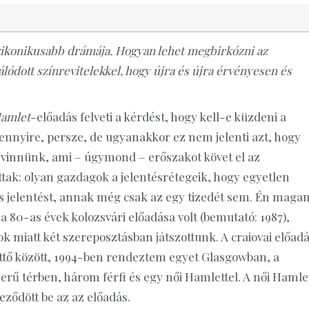
gikonikusabb drámája. Hogyan lehet megbirkózni az
lódott színrevitelekkel, hogy újra és újra érvényesen és
amlet
-előadás felveti a kérdést, hogy kell-e küzdeni a
mennyire, persze, de ugyanakkor ez nem jelenti azt, hogy
levinnünk, ami – úgymond – erőszakot követ el az
ak: olyan gazdagok a jelentésrétegeik, hogy egyetlen
 jelentést, annak még csak az egy tizedét sem. Én magam
ő a 80-as évek kolozsvári előadása volt (bemutató: 1987),
ok miatt két szereposztásban játszottunk. A craiovai előad
ettő között, 1994-ben rendeztem egyet Glasgowban, a
erű térben, három férfi és egy női Hamlettel. A női Hamle
ződött be az az előadás.