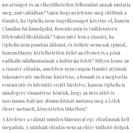
zavartságot és az elkerülhetetlen felbomlást annak mutatja
meg, ami valójában? Vajon hogyan jelenne meg előttünk a
Hamlet, ha Ophélia nem öngyilkosságot követne el, hanem
Claudius hű kiszolgálói, Rosenkrantz és Guildenstern
félelemből likvidálnák? Vajon mivé lesz a
Hamlet
, ha
Ophelia nem pusztán áldozat, és őrülete nemcsak epizód,
hanem bizony kérlelhetetlen ítélet az élvezet és a pénz
radikális nihilizmusának a kultúrája felett? Milyen lenne az
a
Hamlet-
előadás, amelyben nem csupán Hamlet atyjának
őskonzervatív szelleme kísértene, a bosszú és a megtorlás
restauratív és üdvözítő erejét hirdetve, hanem Ophelia is
mindegyre visszatérne közénk, hogy az üres jólét és
narcizmus-bálvány abszurdítását mutassa meg a Lélek
élesre metszett, könyörtelen tükrében?
A kérdésre a választ minden bizonnyal egy előadásnak kell
megadnia. A színházi előadás nem az előre tudható dolgok