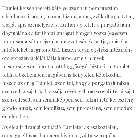
Hamlet kétségbeesett kételye azonban nem pusztán
Claudiusra irányul, hanem bizony a meggyilkolt apa-Isten,
a saját apja személyére is. Luther 95 tétele a purgatórium
dogmájának a tarthatatlanságát hangsúlyozza (egészen
pontosan a Sátán éjszakai magvetésének tartja, amivel a
hittételeket megrontotta), hiszen olyan egyházi intézmény
önreprezentációját látja benne, amely a hívek
mesterségesen fenntartott függőségét biztosítja. Hamlet
tehát a Szellemben magában is kénytelen kételkedni,
hiszen az öreg Hamlet, azon túl, hogy a purgatóriumban
szenved, a saját fia bosszúja révén véli megrövidíttetni saját
szenvedéseit, ami semmiképpen sem tekinthető keresztény
gondolatnak, sem katolikus, sem protestáns, sem ortodox
értelemben.
Az előállt drámai szituáció Hamletet az eszköztelen,
önmaga elhívásában nem hívő megváltó szerepébe