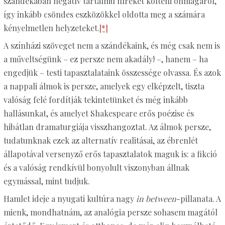
szándékában negatív tartalmú híreket költeni önmagáról,
így inkább csöndes eszközökkel oldotta meg a számára
kényelmetlen helyzeteket.
[*]
A színházi szöveget nem a szándékaink, és még csak nem is
a műveltségünk – ez persze nem akadály! –, hanem – ha
engedjük – testi tapasztalataink összessége olvassa. És azok
a nappali álmok is persze, amelyek egy elképzelt, tiszta
valóság felé fordítják tekintetünket és még inkább
hallásunkat, és amelyet Shakespeare erős poézise és
hibátlan dramaturgiája visszhangoztat. Az álmok persze,
tudatunknak ezek az alternatív realitásai, az ébrenlét
állapotával versenyző erős tapasztalatok maguk is: a fikció
és a valóság rendkívül bonyolult viszonyban állnak
egymással, mint tudjuk.
Hamlet ideje a nyugati kultúra nagy
in between
-pillanata. A
mienk, mondhatnám, az analógia persze sohasem magától