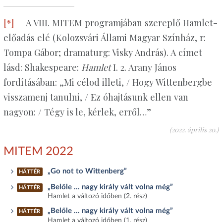
[*]
A VIII. MITEM programjában szereplő Hamlet-
előadás elé (Kolozsvári Állami Magyar Színház, r:
Tompa Gábor; dramaturg: Visky András). A címet
lásd: Shakespeare:
Hamlet
I. 2. Arany János
fordításában: „Mi célod illeti, / Hogy Wittenbergbe
visszamenj tanulni, / Ez óhajtásunk ellen van
nagyon: / Tégy is le, kérlek, erről…”
(2022. április 20.)
MITEM 2022
„Go not to Wittenberg”
HÁTTÉR
„Belőle … nagy király vált volna még”
HÁTTÉR
Hamlet a változó időben (2. rész)
„Belőle … nagy király vált volna még”
HÁTTÉR
Hamlet a változó időben (1. rész)