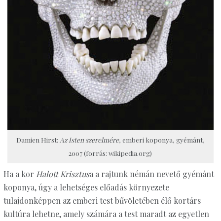
Damien Hirst:
Az Isten szerelmére
, emberi koponya, gyémánt,
2007 (forrás: wikipedia.org)
Ha a kor
Halott Krisztus
a a rajtunk némán nevető gyémánt
koponya, úgy a lehetséges előadás környezete
tulajdonképpen az emberi test bűvöletében élő kortárs
kultúra lehetne, amely számára a test maradt az egyetlen