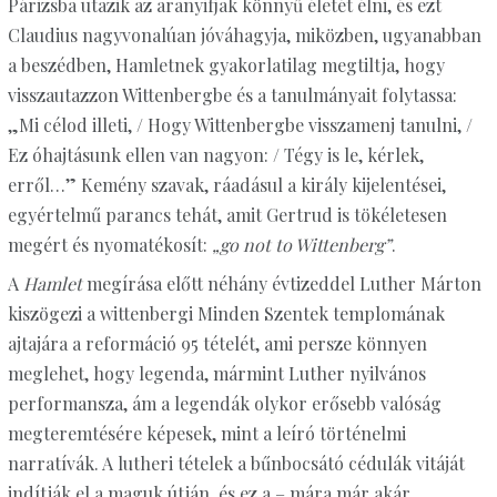
Párizsba utazik az aranyifjak könnyű életét élni, és ezt
Claudius nagyvonalúan jóváhagyja, miközben, ugyanabban
a beszédben, Hamletnek gyakorlatilag megtiltja, hogy
visszautazzon Wittenbergbe és a tanulmányait folytassa:
„Mi célod illeti, / Hogy Wittenbergbe visszamenj tanulni, /
Ez óhajtásunk ellen van nagyon: / Tégy is le, kérlek,
erről…” Kemény szavak, ráadásul a király kijelentései,
egyértelmű parancs tehát, amit Gertrud is tökéletesen
megért és nyomatékosít:
„go not to Wittenberg”
.
A
Hamlet
megírása előtt néhány évtizeddel Luther Márton
kiszögezi a wittenbergi Minden Szentek templomának
ajtajára a reformáció 95 tételét, ami persze könnyen
meglehet, hogy legenda, mármint Luther nyilvános
performansza, ám a legendák olykor erősebb valóság
megteremtésére képesek, mint a leíró történelmi
narratívák. A lutheri tételek a bűnbocsátó cédulák vitáját
indítják el a maguk útján, és ez a – mára már akár