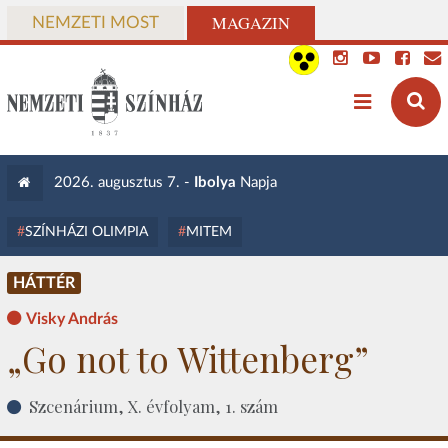
MAGAZIN
NEMZETI MOST
2026. augusztus 7. -
Ibolya
Napja
SZÍNHÁZI OLIMPIA
MITEM
HÁTTÉR
Visky András
„Go not to Wittenberg”
Szcenárium, X. évfolyam, 1. szám