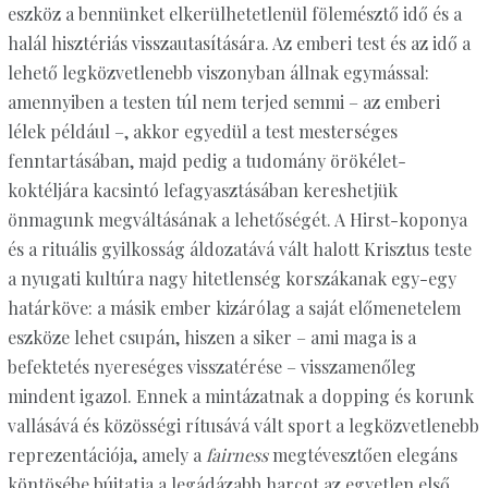
eszköz a bennünket elkerülhetetlenül fölemésztő idő és a
halál hisztériás visszautasítására. Az emberi test és az idő a
lehető legközvetlenebb viszonyban állnak egymással:
amennyiben a testen túl nem terjed semmi – az emberi
lélek például –, akkor egyedül a test mesterséges
fenntartásában, majd pedig a tudomány örökélet-
koktéljára kacsintó lefagyasztásában kereshetjük
önmagunk megváltásának a lehetőségét. A Hirst-koponya
és a rituális gyilkosság áldozatává vált halott Krisztus teste
a nyugati kultúra nagy hitetlenség korszákanak egy-egy
határköve: a másik ember kizárólag a saját előmenetelem
eszköze lehet csupán, hiszen a siker – ami maga is a
befektetés nyereséges visszatérése – visszamenőleg
mindent igazol. Ennek a mintázatnak a dopping és korunk
vallásává és közösségi rítusává vált sport a legközvetlenebb
reprezentációja, amely a
fairness
megtévesztően elegáns
köntösébe bújtatja a legádázabb harcot az egyetlen első