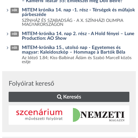
– Kamerni Teatar 55: Emlékszel még Doli Belre?
MITEM krónika 14. nap -1. rész - Térségek és műfajok
HÍR
párbeszéde
SZÍNHÁZ ÉS SZABADSÁG - A X. SZÍNHÁZI OLIMPIA
MAGYARORSZÁGON
MITEM-krónika 14. nap 2. rész - A Hold fényei – Lune
HÍR
Production: AO Show
MITEM-krónika 15., utolsó nap - Egyetemes és
HÍR
magyar: Kaleidoszkóp – Hommage à Bartók Béla
Az Idéző 1.84; Kiss-Balbinat Ádám és Szabó Marcell közös
estje
Folyóirat kereső
Keresés