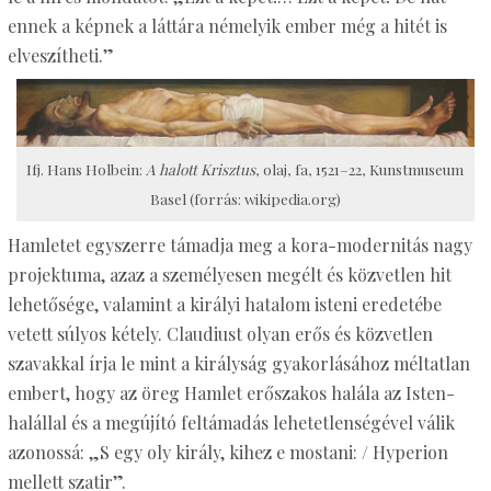
ennek a képnek a láttára némelyik ember még a hitét is
elveszítheti.”
Ifj. Hans Holbein:
A halott Krisztus
, olaj, fa, 1521–22, Kunstmuseum
Basel (forrás: wikipedia.org)
Hamletet egyszerre támadja meg a kora-modernitás nagy
projektuma, azaz a személyesen megélt és közvetlen hit
lehetősége, valamint a királyi hatalom isteni eredetébe
vetett súlyos kétely. Claudiust olyan erős és közvetlen
szavakkal írja le mint a királyság gyakorlásához méltatlan
embert, hogy az öreg Hamlet erőszakos halála az Isten-
halállal és a megújító feltámadás lehetetlenségével válik
azonossá: „S egy oly király, kihez e mostani: / Hyperion
mellett szatir”.