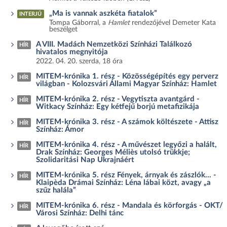
„Ma is vannak aszkéta fiatalok”
INTERJÚ
Tompa Gáborral, a
Hamlet
rendezőjével Demeter Kata
beszélget
A VIII. Madách Nemzetközi Színházi Találkozó
HÍR
hivatalos megnyitója
2022. 04. 20. szerda, 18 óra
MITEM-krónika 1. rész - Közösségépítés egy perverz
HÍR
világban - Kolozsvári Állami Magyar Színház: Hamlet
MITEM-krónika 2. rész - Vegytiszta avantgárd -
HÍR
Witkacy Színház: Egy kétfejű borjú metafizikája
MITEM-krónika 3. rész - A számok költészete - Attisz
HÍR
Színház: Ámor
MITEM-krónika 4. rész - A művészet legyőzi a halált,
HÍR
Drak Színház: Georges Méliès utolsó trükkje;
Szolidaritási Nap Ukrajnáért
MITEM-krónika 5. rész Fények, árnyak és zászlók… -
HÍR
Klaipèda Drámai Színház: Léna lábai közt, avagy „a
szűz halála”
MITEM-krónika 6. rész - Mandala és körforgás - OKT/
HÍR
Városi Színház: Delhi tánc