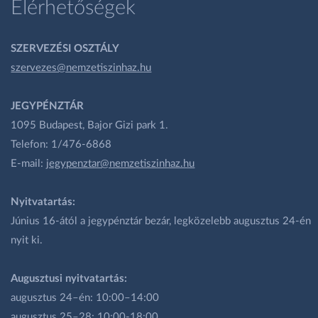
Elérhetőségek
SZERVEZÉSI OSZTÁLY
szervezes@nemzetiszinhaz.hu
JEGYPÉNZTÁR
1095 Budapest, Bajor Gizi park 1.
Telefon: 1/476-6868
E-mail:
jegypenztar@nemzetiszinhaz.hu
Nyitvatartás:
Június 16-ától a jegypénztár bezár, legközelebb augusztus 24-én
nyit ki.
Augusztusi nyitvatartás:
augusztus 24–én: 10:00–14:00
augusztus 25–28: 10:00-18:00