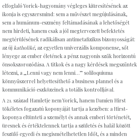
elfoglaló Yorick-hagyomány végleges kiüresítésének az
ikonja is egyszersmind: sem a művészet megújulásának,
sem a humánum-eszmény feltámadásának a lehetőségét
nem hirdeti, hanem csak a jól megtervezett befektetés
megtérülésének radikálisan antimetafizikus bizonyosságát:
az új
katholiké
, az egyetlen univerzális komponense, sőt
lényege az ember életének a pénz nagyonis szűk horizontú
önsokszorozódása. A titkok és a nagy kérdések megszűntek
létezni, a „Lenni vagy nem lenni…” soliloquiuma
könnyűszerrel helyettesíthető a business plannel és a
kommunikáció eszközeinek a totális kontrolljával.
A 21. század Hamletje nem Yorick, hanem Damien Hirst
tökéletes fogazatú koponyáját tartja a kezében: a Hirst-
koponya eltünteti a személyt és annak emberi történetét,
üresnek és értéktelennek tartja a születés és halál között
feszülő egyedi és megismételhetetlen Időt, és a minden