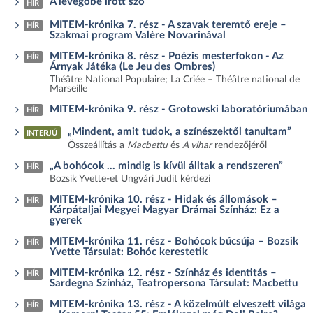
A levegőbe írott szó
HÍR
MITEM-krónika 7. rész - A szavak teremtő ereje –
HÍR
Szakmai program Valère Novarinával
MITEM-krónika 8. rész - Poézis mesterfokon - Az
HÍR
Árnyak Játéka (Le Jeu des Ombres)
Théâtre National Populaire; La Criée – Théâtre national de
Marseille
MITEM-krónika 9. rész - Grotowski laboratóriumában
HÍR
„Mindent, amit tudok, a színészektől tanultam”
INTERJÚ
Összeállítás a
Macbettu
és
A vihar
rendezőjéről
„A bohócok … mindig is kívül álltak a rendszeren”
HÍR
Bozsik Yvette-et Ungvári Judit kérdezi
MITEM-krónika 10. rész - Hidak és állomások –
HÍR
Kárpátaljai Megyei Magyar Drámai Színház: Ez a
gyerek
MITEM-krónika 11. rész - Bohócok búcsúja – Bozsik
HÍR
Yvette Társulat: Bohóc kerestetik
MITEM-krónika 12. rész - Színház és identitás –
HÍR
Sardegna Színház, Teatropersona Társulat: Macbettu
MITEM-krónika 13. rész - A közelmúlt elveszett világa
HÍR