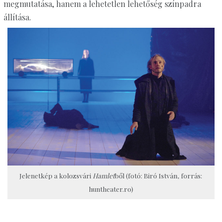
megmutatása, hanem a lehetetlen lehetőség színpadra
állítása.
Jelenetkép a kolozsvári
Hamlet
ből (fotó: Biró István, forrás:
huntheater.ro)