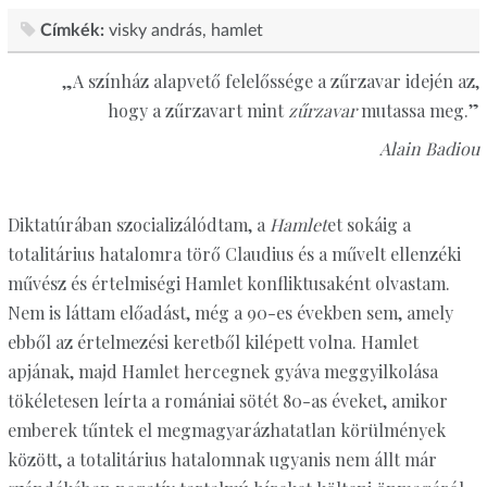
Címkék:
visky andrás
hamlet
„A színház alapvető felelőssége a zűrzavar idején az,
hogy a zűrzavart mint
zűrzavar
mutassa meg.”
Alain Badiou
Diktatúrában szocializálódtam, a
Hamlet
et sokáig a
totalitárius hatalomra törő Claudius és a művelt ellenzéki
művész és értelmiségi Hamlet konfliktusaként olvastam.
Nem is láttam előadást, még a 90-es években sem, amely
ebből az értelmezési keretből kilépett volna. Hamlet
apjának, majd Hamlet hercegnek gyáva meggyilkolása
tökéletesen leírta a romániai sötét 80-as éveket, amikor
emberek tűntek el megmagyarázhatatlan körülmények
között, a totalitárius hatalomnak ugyanis nem állt már