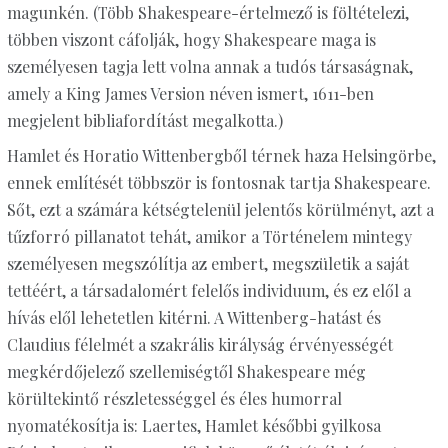
magunkén. (Több Shakespeare-értelmező is föltételezi,
többen viszont cáfolják, hogy Shakespeare maga is
személyesen tagja lett volna annak a tudós társaságnak,
amely a King James Version néven ismert, 1611-ben
megjelent bibliafordítást megalkotta.)
Hamlet és Horatio Wittenbergből térnek haza Helsingörbe,
ennek említését többször is fontosnak tartja Shakespeare.
Sőt, ezt a számára kétségtelenül jelentős körülményt, azt a
tűzforró pillanatot tehát, amikor a Történelem mintegy
személyesen megszólítja az embert, megszületik a saját
tettéért, a társadalomért felelős individuum, és ez elől a
hívás elől lehetetlen kitérni. A Wittenberg-hatást és
Claudius félelmét a szakrális királyság érvényességét
megkérdőjelező szellemiségtől Shakespeare még
körültekintő részletességgel és éles humorral
nyomatékosítja is: Laertes, Hamlet későbbi gyilkosa