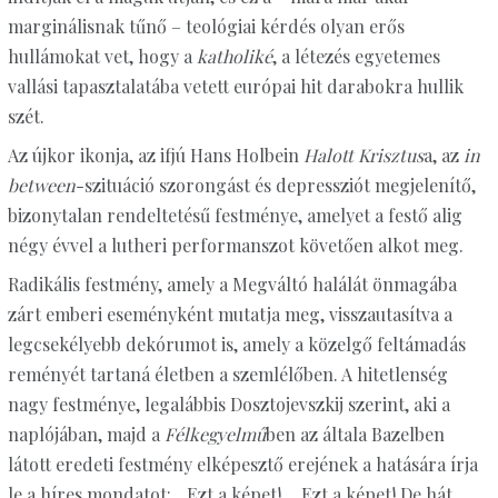
marginálisnak tűnő – teológiai kérdés olyan erős
hullámokat vet, hogy a
katholiké
, a létezés egyetemes
vallási tapasztalatába vetett európai hit darabokra hullik
szét.
Az újkor ikonja, az ifjú Hans Holbein
Halott Krisztus
a, az
in
between
-szituáció szorongást és depressziót megjelenítő,
bizonytalan rendeltetésű festménye, amelyet a festő alig
négy évvel a lutheri performanszot követően alkot meg.
Radikális festmény, amely a Megváltó halálát önmagába
zárt emberi eseményként mutatja meg, visszautasítva a
legcsekélyebb dekórumot is, amely a közelgő feltámadás
reményét tartaná életben a szemlélőben. A hitetlenség
nagy festménye, legalábbis Dosztojevszkij szerint, aki a
naplójában, majd a
Félkegyelmű
ben az általa Bazelben
látott eredeti festmény elképesztő erejének a hatására írja
le a híres mondatot: „Ezt a képet!… Ezt a képet! De hát