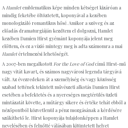
A
Hamlet
emblematikus képe minden kétséget kizáróan a
mindig feketébe öltöztetett, koponyával a kezében
monologizáló romantikus hősé. Amikor a szöveg és az
előadás dramaturgiáján kezdtem el dolgozni, Hamlet
kezében Damien Hirst gyémánt koponyája jelent meg
előttem, és ez a vízió mintegy meg is adta számomra a mai
Hamlet
értelmezési lehetőségét.
A 2007-ben megalkotott
For the Love of God
című Hirst-mű
nagy vitát kavart, és számos nagyvárosi legenda tárgyává
vált. Az évezredeken át a személyiség és/vagy közösség
szabad tettének tekintett művészeti alkotás Damien Hirst
esetében a befektetés és a nyereséges megtérülés üzleti
mintázatát követte, a műtárgy sikere és értéke tehát ebből a
nézőpontból közvetlenül a pénz mozgásának a kérdésére
szűkíthető le. Hirst koponyája tulajdonképpen a Hamlet
nevelésében és felnőtté válásában kitüntetett helyet