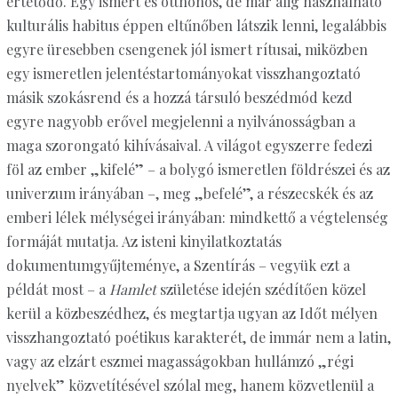
értetődő. Egy ismert és otthonos, de már alig használható
kulturális habitus éppen eltűnőben látszik lenni, legalábbis
egyre üresebben csengenek jól ismert rítusai, miközben
egy ismeretlen jelentéstartományokat visszhangoztató
másik szokásrend és a hozzá társuló beszédmód kezd
egyre nagyobb erővel megjelenni a nyilvánosságban a
maga szorongató kihívásaival. A világot egyszerre fedezi
föl az ember „kifelé” – a bolygó ismeretlen földrészei és az
univerzum irányában –, meg „befelé”, a részecskék és az
emberi lélek mélységei irányában: mindkettő a végtelenség
formáját mutatja. Az isteni kinyilatkoztatás
dokumentumgyűjteménye, a Szentírás – vegyük ezt a
példát most – a
Hamlet
születése idején szédítően közel
kerül a közbeszédhez, és megtartja ugyan az Időt mélyen
visszhangoztató poétikus karakterét, de immár nem a latin,
vagy az elzárt eszmei magasságokban hullámzó „régi
nyelvek” közvetítésével szólal meg, hanem közvetlenül a