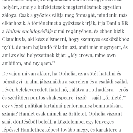
helyért, amely a befektetések megtérülésének egyetlen
záloga. Csak a győztes váltja meg önmagát, mindenki más
elkárhozik. A történelmet a győztesek írják, írja Danilo Kiš
a
Holtak enciklopédiája
című regényében, és ebben bízik
Claudius is, aki kész elismerni, hogy szennyes eszközökhöz
nyúlt, de nem hajlandó föladni azt, amit már megnyert, és
ami az első helyezettnek kijár: „My crown, mine own
ambition, and my qeen.”
De vajon mi van akkor, ha Ophelia, ez a sötét hatalmi és
pénzügyi-uralmi játszmákba a szerelem és a családi szálak
révén belekeveredett fiatal nő, rálátva a rothadásra – erős
és szédítően pontos shakespeare-i szó! – saját „őrületét”
egy végső politikai tartalmú performansz bemutatására
szánja? Hamlet csak mímeli az őrületet, Ophelia viszont
saját döntéséből beleáll a küzdelembe, egy lényeges
lépéssel Hamlethez képest tovább megy, és karaktere a