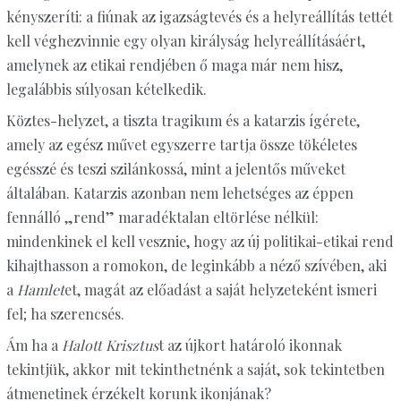
kényszeríti: a fiúnak az igazságtevés és a helyreállítás tettét
kell véghezvinnie egy olyan királyság helyreállításáért,
amelynek az etikai rendjében ő maga már nem hisz,
legalábbis súlyosan kételkedik.
Köztes-helyzet, a tiszta tragikum és a katarzis ígérete,
amely az egész művet egyszerre tartja össze tökéletes
egésszé és teszi szilánkossá, mint a jelentős műveket
általában. Katarzis azonban nem lehetséges az éppen
fennálló „rend” maradéktalan eltörlése nélkül:
mindenkinek el kell vesznie, hogy az új politikai-etikai rend
kihajthasson a romokon, de leginkább a néző szívében, aki
a
Hamlet
et, magát az előadást a saját helyzeteként ismeri
fel; ha szerencsés.
Ám ha a
Halott Krisztus
t az újkort határoló ikonnak
tekintjük, akkor mit tekinthetnénk a saját, sok tekintetben
átmenetinek érzékelt korunk ikonjának?