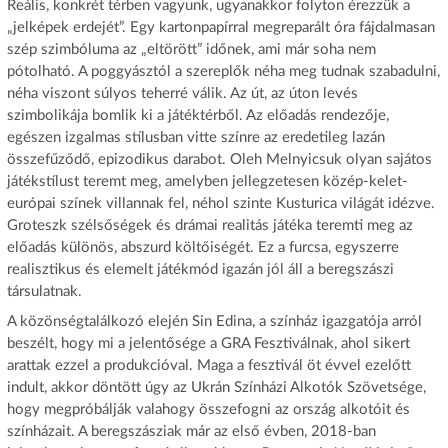
Reális, konkrét térben vagyunk, ugyanakkor folyton érezzük a
„jelképek erdejét”. Egy kartonpapírral megreparált óra fájdalmasan
szép szimbóluma az „eltörött” időnek, ami már soha nem
pótolható. A poggyásztól a szereplők néha meg tudnak szabadulni,
néha viszont súlyos teherré válik. Az út, az úton levés
szimbolikája bomlik ki a játéktérből. Az előadás rendezője,
egészen izgalmas stílusban vitte színre az eredetileg lazán
összefűződő, epizodikus darabot. Oleh Melnyicsuk olyan sajátos
játékstílust teremt meg, amelyben jellegzetesen közép-kelet-
európai színek villannak fel, néhol szinte Kusturica világát idézve.
Groteszk szélsőségek és drámai realitás játéka teremti meg az
előadás különös, abszurd költőiségét. Ez a furcsa, egyszerre
realisztikus és elemelt játékmód igazán jól áll a beregszászi
társulatnak.
A közönségtalálkozó elején Sin Edina, a színház igazgatója arról
beszélt, hogy mi a jelentősége a GRA Fesztiválnak, ahol sikert
arattak ezzel a produkcióval. Maga a fesztivál öt évvel ezelőtt
indult, akkor döntött úgy az Ukrán Színházi Alkotók Szövetsége,
hogy megpróbálják valahogy összefogni az ország alkotóit és
színházait. A beregszásziak már az első évben, 2018-ban