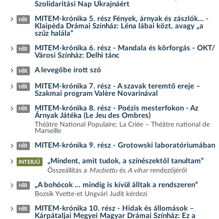
Szolidaritási Nap Ukrajnáért
MITEM-krónika 5. rész Fények, árnyak és zászlók… -
HÍR
Klaipèda Drámai Színház: Léna lábai közt, avagy „a
szűz halála”
MITEM-krónika 6. rész - Mandala és körforgás - OKT/
HÍR
Városi Színház: Delhi tánc
A levegőbe írott szó
HÍR
MITEM-krónika 7. rész - A szavak teremtő ereje –
HÍR
Szakmai program Valère Novarinával
MITEM-krónika 8. rész - Poézis mesterfokon - Az
HÍR
Árnyak Játéka (Le Jeu des Ombres)
Théâtre National Populaire; La Criée – Théâtre national de
Marseille
MITEM-krónika 9. rész - Grotowski laboratóriumában
HÍR
„Mindent, amit tudok, a színészektől tanultam”
INTERJÚ
Összeállítás a
Macbettu
és
A vihar
rendezőjéről
„A bohócok … mindig is kívül álltak a rendszeren”
HÍR
Bozsik Yvette-et Ungvári Judit kérdezi
MITEM-krónika 10. rész - Hidak és állomások –
HÍR
Kárpátaljai Megyei Magyar Drámai Színház: Ez a