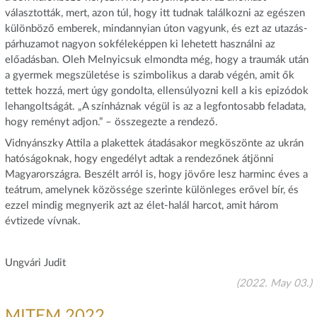
választották, mert, azon túl, hogy itt tudnak találkozni az egészen
különböző emberek, mindannyian úton vagyunk, és ezt az utazás-
párhuzamot nagyon sokféleképpen ki lehetett használni az
előadásban. Oleh Melnyicsuk elmondta még, hogy a traumák után
a gyermek megszületése is szimbolikus a darab végén, amit ők
tettek hozzá, mert úgy gondolta, ellensúlyozni kell a kis epizódok
lehangoltságát. „A színháznak végül is az a legfontosabb feladata,
hogy reményt adjon.” – összegezte a rendező.
Vidnyánszky Attila a plakettek átadásakor megköszönte az ukrán
hatóságoknak, hogy engedélyt adtak a rendezőnek átjönni
Magyarországra. Beszélt arról is, hogy jövőre lesz harminc éves a
teátrum, amelynek közössége szerinte különleges erővel bír, és
ezzel mindig megnyerik azt az élet-halál harcot, amit három
évtizede vívnak.
Ungvári Judit
(2022. May 03.)
MITEM 2022