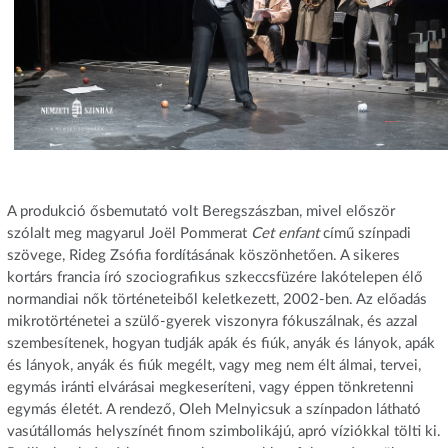
A produkció ősbemutató volt Beregszászban, mivel először
szólalt meg magyarul Joël Pommerat
Cet enfant
című színpadi
szövege, Rideg Zsófia fordításának köszönhetően. A sikeres
kortárs francia író szociografikus szkeccsfüzére lakótelepen élő
normandiai nők történeteiből keletkezett, 2002-ben. Az előadás
mikrotörténetei a szülő-gyerek viszonyra fókuszálnak, és azzal
szembesítenek, hogyan tudják apák és fiúk, anyák és lányok, apák
és lányok, anyák és fiúk megélt, vagy meg nem élt álmai, tervei,
egymás iránti elvárásai megkeseríteni, vagy éppen tönkretenni
egymás életét. A rendező, Oleh Melnyicsuk a színpadon látható
vasútállomás helyszínét finom szimbolikájú, apró víziókkal tölti ki.