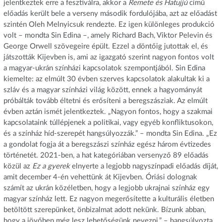
jelentkeztek erre a fesztiválra, akkor a
Remete és Hatujjú
című
előadás került bele a verseny második fordulójába, azt az előadást
szintén Oleh Melnyicsuk rendezte. Ez igen különleges produkció
volt – mondta Sin Edina –, amely Richard Bach, Viktor Pelevin és
George Orwell szövegeire épült. Ezzel a döntőig jutottak el, és
játszották Kijevben is, ami az igazgató szerint nagyon fontos volt
a magyar-ukrán színházi kapcsolatok szempontjából. Sin Edina
kiemelte: az elmúlt 30 évben szerves kapcsolatok alakultak ki a
szláv és a magyar színházi világ között, ennek a hagyományát
próbálták tovább éltetni és erősíteni a beregszásziak. Az elmúlt
évben aztán ismét jelentkeztek. „Nagyon fontos, hogy a szakmai
kapcsolataink túllépjenek a politikai, vagy egyéb konfliktusokon,
és a színház híd-szerepét hangsúlyozzák.” – mondta Sin Edina. „Ez
a gondolat fogja át a beregszászi színház egész három évtizedes
történetét. 2021-ben, a hat kategóriában versenyző 89 előadás
közül az
Ez a gyerek
elnyerte a legjobb nagyszínpadi előadás díját,
amit december 4-én vehettünk át Kijevben. Óriási dolognak
számít az ukrán közéletben, hogy a legjobb ukrajnai színház egy
magyar színház lett. Ez nagyon megerősítette a kulturális életben
betöltött szerepünket, önbizalmat adott nekünk. Bízunk abban,
hogy a jövőben még lesz lehetőségünk nevezni.” – hangsúlyozta