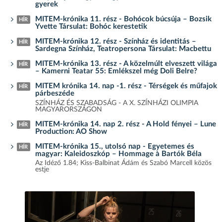
gyerek
MITEM-krónika 11. rész - Bohócok búcsúja – Bozsik
HÍR
Yvette Társulat: Bohóc kerestetik
MITEM-krónika 12. rész - Színház és identitás –
HÍR
Sardegna Színház, Teatropersona Társulat: Macbettu
MITEM-krónika 13. rész - A közelmúlt elveszett világa
HÍR
– Kamerni Teatar 55: Emlékszel még Doli Belre?
MITEM krónika 14. nap -1. rész - Térségek és műfajok
HÍR
párbeszéde
SZÍNHÁZ ÉS SZABADSÁG - A X. SZÍNHÁZI OLIMPIA
MAGYARORSZÁGON
MITEM-krónika 14. nap 2. rész - A Hold fényei – Lune
HÍR
Production: AO Show
MITEM-krónika 15., utolsó nap - Egyetemes és
HÍR
magyar: Kaleidoszkóp – Hommage à Bartók Béla
Az Idéző 1.84; Kiss-Balbinat Ádám és Szabó Marcell közös
estje