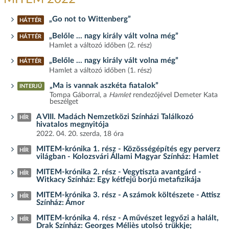
„Go not to Wittenberg”
HÁTTÉR
„Belőle … nagy király vált volna még”
HÁTTÉR
Hamlet a változó időben (2. rész)
„Belőle … nagy király vált volna még”
HÁTTÉR
Hamlet a változó időben (1. rész)
„Ma is vannak aszkéta fiatalok”
INTERJÚ
Tompa Gáborral, a
Hamlet
rendezőjével Demeter Kata
beszélget
A VIII. Madách Nemzetközi Színházi Találkozó
HÍR
hivatalos megnyitója
2022. 04. 20. szerda, 18 óra
MITEM-krónika 1. rész - Közösségépítés egy perverz
HÍR
világban - Kolozsvári Állami Magyar Színház: Hamlet
MITEM-krónika 2. rész - Vegytiszta avantgárd -
HÍR
Witkacy Színház: Egy kétfejű borjú metafizikája
MITEM-krónika 3. rész - A számok költészete - Attisz
HÍR
Színház: Ámor
MITEM-krónika 4. rész - A művészet legyőzi a halált,
HÍR
Drak Színház: Georges Méliès utolsó trükkje;