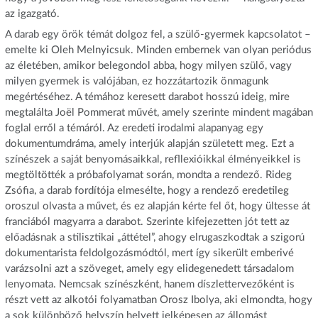
az igazgató.
A darab egy örök témát dolgoz fel, a szülő-gyermek kapcsolatot –
emelte ki Oleh Melnyicsuk. Minden embernek van olyan periódus
az életében, amikor belegondol abba, hogy milyen szülő, vagy
milyen gyermek is valójában, ez hozzátartozik önmagunk
megértéséhez. A témához keresett darabot hosszú ideig, mire
megtalálta Joël Pommerat művét, amely szerinte mindent magában
foglal erről a témáról. Az eredeti irodalmi alapanyag egy
dokumentumdráma, amely interjúk alapján született meg. Ezt a
színészek a saját benyomásaikkal, refllexióikkal élményeikkel is
megtöltötték a próbafolyamat során, mondta a rendező. Rideg
Zsófia, a darab fordítója elmesélte, hogy a rendező eredetileg
oroszul olvasta a művet, és ez alapján kérte fel őt, hogy ültesse át
franciából magyarra a darabot. Szerinte kifejezetten jót tett az
előadásnak a stilisztikai „áttétel”, ahogy elrugaszkodtak a szigorú
dokumentarista feldolgozásmódtól, mert így sikerült emberivé
varázsolni azt a szöveget, amely egy elidegenedett társadalom
lenyomata. Nemcsak színészként, hanem díszlettervezőként is
részt vett az alkotói folyamatban Orosz Ibolya, aki elmondta, hogy
a sok különböző helyszín helyett jelképesen az állomást