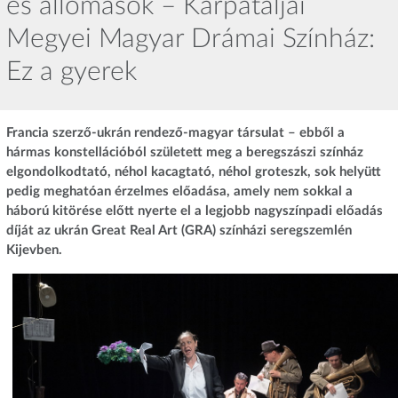
és állomások – Kárpátaljai
Megyei Magyar Drámai Színház:
Ez a gyerek
Francia szerző-ukrán rendező-magyar társulat – ebből a
hármas konstellációból született meg a beregszászi színház
elgondolkodtató, néhol kacagtató, néhol groteszk, sok helyütt
pedig meghatóan érzelmes előadása, amely nem sokkal a
háború kitörése előtt nyerte el a legjobb nagyszínpadi előadás
díját az ukrán Great Real Art (GRA) színházi seregszemlén
Kijevben.