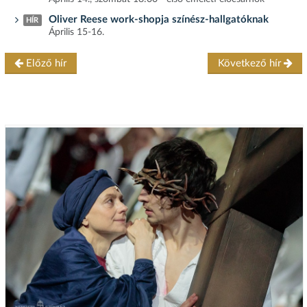
Oliver Reese work-shopja színész-hallgatóknak
HÍR
Április 15-16.
Előző hír
Következő hír