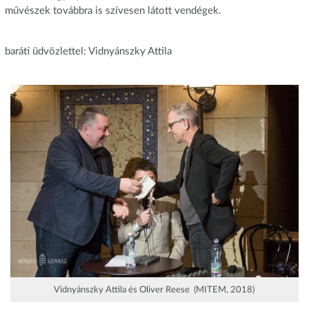
művészek továbbra is szívesen látott vendégek.
baráti üdvözlettel: Vidnyánszky Attila
Vidnyánszky Attila és Oliver Reese (MITEM, 2018)