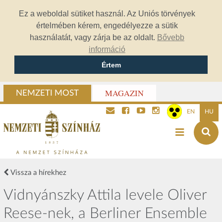
Ez a weboldal sütiket használ. Az Uniós törvények
értelmében kérem, engedélyezze a sütik
használatát, vagy zárja be az oldalt.
Bővebb
információ
Értem
MAGAZIN
NEMZETI MOST
EN
HU
Vissza a hírekhez
Vidnyánszky Attila levele Oliver
Reese-nek, a Berliner Ensemble