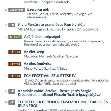
rendezők, ünnepelt előadások
Ezerarcú nők
VÉLEMÉNY
Hedda Gabler, Faust, Jevgenyij Anyegin, Az
éhezőművész
Silviu Purcărete grandiózus Faust-víziója
HÍR
MITEM tizenegyedik nap (2017. április 27. csütörtök)
A fájó lélek szépségei
INTERJÚ
Rimas Tuminas az Anyeginről, az orosz hős típusáról,
Puskinról és a be nem teljesült életről
Az élet szép
HÁTTÉR
Macedón Nemzeti Színház, Szkopje
Az éhezőművész
HÁTTÉR
Meno Fortas Színház, Vilnius
EGY FESZTIVÁL SZÜLETÉSE IV.
HÁTTÉR
David Doiasvili grúz rendező videoüzenete Tbilisziből és
Vidnyánszky Attila záró gondolatai
A színház valódi értéke - Beszélgetés Sergio
HÍR
Escobarral, a milánói Piccolo Teatro igazgatójával
ÉLETKÉPEK A BERLINER ENSEMBLE MÚLTJÁBÓL ÉS
HÍR
JELENÉBŐL
Április 14., szombat 18:00 - első emeleti előcsarnok