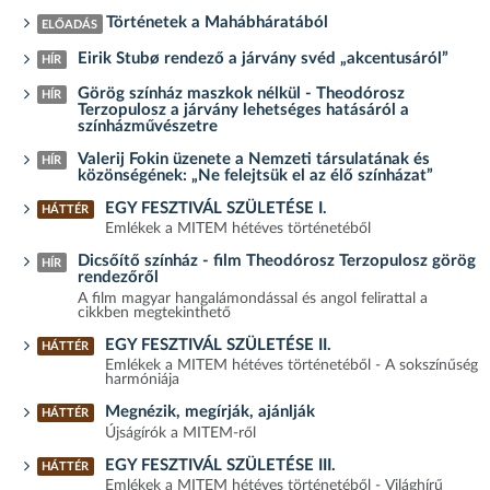
Történetek a Mahábháratából
ELŐADÁS
Eirik Stubø rendező a járvány svéd „akcentusáról”
HÍR
Görög színház maszkok nélkül - Theodórosz
HÍR
Terzopulosz a járvány lehetséges hatásáról a
színházművészetre
Valerij Fokin üzenete a Nemzeti társulatának és
HÍR
közönségének: „Ne felejtsük el az élő színházat”
EGY FESZTIVÁL SZÜLETÉSE I.
HÁTTÉR
Emlékek a MITEM hétéves történetéből
Dicsőítő színház - film Theodórosz Terzopulosz görög
HÍR
rendezőről
A film magyar hangalámondással és angol felirattal a
cikkben megtekinthető
EGY FESZTIVÁL SZÜLETÉSE II.
HÁTTÉR
Emlékek a MITEM hétéves történetéből - A sokszínűség
harmóniája
Megnézik, megírják, ajánlják
HÁTTÉR
Újságírók a MITEM-ről
EGY FESZTIVÁL SZÜLETÉSE III.
HÁTTÉR
Emlékek a MITEM hétéves történetéből - Világhírű