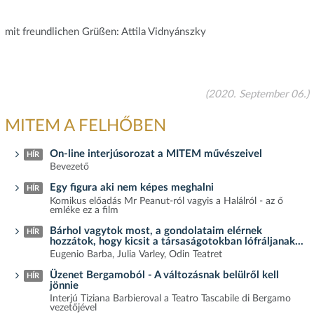
mit freundlichen Grüßen: Attila Vidnyánszky
(2020. September 06.)
MITEM A FELHŐBEN
On-line interjúsorozat a MITEM művészeivel
HÍR
Bevezető
Egy figura aki nem képes meghalni
HÍR
Komikus előadás Mr Peanut-ról vagyis a Halálról - az ő
emléke ez a film
Bárhol vagytok most, a gondolataim elérnek
HÍR
hozzátok, hogy kicsit a társaságotokban lófráljanak...
Eugenio Barba, Julia Varley, Odin Teatret
Üzenet Bergamoból - A változásnak belülről kell
HÍR
jönnie
Interjú Tiziana Barbieroval a Teatro Tascabile di Bergamo
vezetőjével