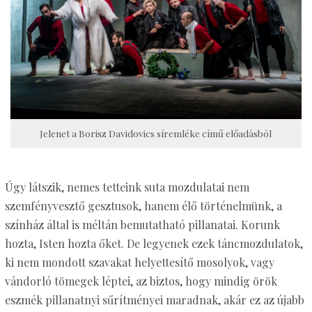
Jelenet a Borisz Davidovics síremléke című előadásból
Úgy látszik, nemes tetteink suta mozdulatai nem
szemfényvesztő gesztusok, hanem élő történelmünk, a
színház által is méltán bemutatható pillanatai. Korunk
hozta, Isten hozta őket. De legyenek ezek táncmozdulatok,
ki nem mondott szavakat helyettesítő mosolyok, vagy
vándorló tömegek léptei, az biztos, hogy mindig örök
eszmék pillanatnyi sűrítményei maradnak, akár ez az újabb