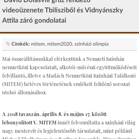
videoüzenete Tbilisziből és Vidnyánszky
Attila záró gondolatai
Címkék:
mitem
mitem2020
színházi olimpia
Mai összeállításunkkal elérkeztünk a Nemzeti Színház
nemzetközi kapcsolatait, alkotói-művészi együttműködéseit
felvillantó, illetve a Madách Nemzetközi Színházi Találkozó
(MITEM) hétéves történetének emlékeit felidéző sorozat
utolsó állomásához.
A 2018 tavaszán, április 8. és május 17. között
lebonyolított V. MITEM
ismét felvonultatta a színházi világ
nagy mestereit és legjelentősebb társulatait, mint például