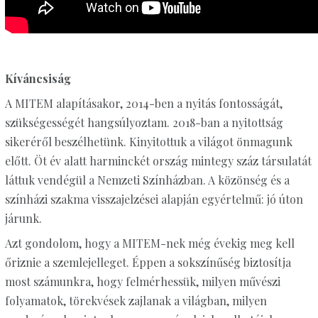
Kíváncsiság
A MITEM alapításakor, 2014-ben a nyitás fontosságát,
szükségességét hangsúlyoztam. 2018-ban a nyitottság
sikeréről beszélhetünk. Kinyitottuk a világot önmagunk
előtt. Öt év alatt harminckét ország mintegy száz társulatát
láttuk vendégül a Nemzeti Színházban. A közönség és a
színházi szakma visszajelzései alapján egyértelmű: jó úton
járunk.
Azt gondolom, hogy a MITEM-nek még évekig meg kell
őriznie a szemlejelleget. Éppen a sokszínűség biztosítja
most számunkra, hogy felmérhessük, milyen művészi
folyamatok, törekvések zajlanak a világban, milyen