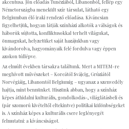
akcentusa. Jön előadás Tunéziából, Libanonból, fellép egy
Németországba menekült szír társulat, látható egy
Belgiumban élő iraki rendező előadása. Kíváncsian
figyelhetjük, hogyan látják színházi alkotók a válságok és
háborúk sújtotta, konfliktusokkal terhelt világukat,
önmagukat, helyzetüket saját hazájukban vagy
kivándorolva, hagyományaik felé fordulva vagy éppen
azokon túllépve.
Az elmúlt években társakra találtunk. Mert a MITEM-re
meghívott művészeket – Koreától Svájcig, Grúziától
Norvégiáig, Libanontól Belgiumig – ugyanaz a szenvedély
hajtja, mint bennünket. Hiszünk abban, hogy a színház
képes áthidalni kulturális, gondolkodás-, világlátásbeli és
(pár szomorú kivételtől eltekintve) politikai különbségeket
is. A színház képes a kulturális csere leglényegét
felmutatni: a kíváncsiságot.