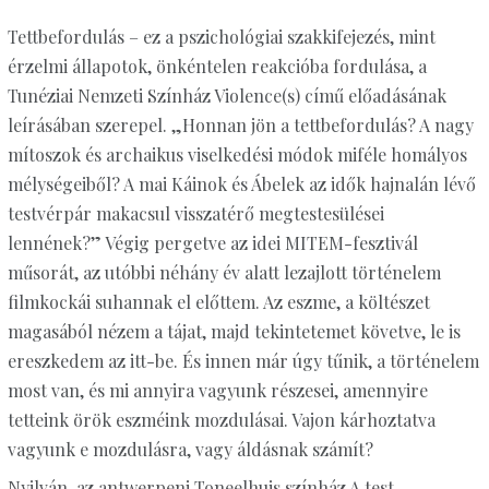
Tettbefordulás – ez a pszichológiai szakkifejezés, mint
érzelmi állapotok, önkéntelen reakcióba fordulása, a
Tunéziai Nemzeti Színház Violence(s) című előadásának
leírásában szerepel. „Honnan jön a tettbefordulás? A nagy
mítoszok és archaikus viselkedési módok miféle homályos
mélységeiből? A mai Káinok és Ábelek az idők hajnalán lévő
testvérpár makacsul visszatérő megtestesülései
lennének?” Végig pergetve az idei MITEM-fesztivál
műsorát, az utóbbi néhány év alatt lezajlott történelem
filmkockái suhannak el előttem. Az eszme, a költészet
magasából nézem a tájat, majd tekintetemet követve, le is
ereszkedem az itt-be. És innen már úgy tűnik, a történelem
most van, és mi annyira vagyunk részesei, amennyire
tetteink örök eszméink mozdulásai. Vajon kárhoztatva
vagyunk e mozdulásra, vagy áldásnak számít?
Nyilván, az antwerpeni Toneelhuis színház A test