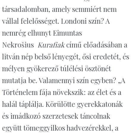
társadalomban, amely semmiért nem
vállal felelősséget. Londoni szín? A
nemrég elhunyt Eimuntas
Nekrošius
Kurafiak
című előadásában a
litván nép belső lényegét, ősi eredetét, és
mélyen gyökerező túlélési ösztönét
mutatja be. Valamennyi szín egyben? „A
Történelem fája növekszik: az élet és a
halál táplálja. Körülötte gyerekkatonák
és imádkozó szerzetesek táncolnak
együtt tömeggyilkos hadvezérekkel, a