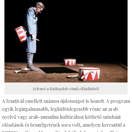
Jelenet a Bádogdob című előadásból
A fesztivál emellett számos újdonságot is hozott. A program
egyik legizgalmasabb, legkülönlegesebb része az arab
nyelvű vagy arab-muszlim kultúrához köthető színházi
előadások és beszélgetések sora volt, amelyen keresztül a