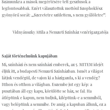
Számunkra a mások megértésére tett gesztusok a
legfontosabbak. Ezért választottuk mottóul Szophoklész
gyönyörű sorát: „Szeretetre születtem, s nem gyűlöletre”.
Vidnyánszky Attila a Nemzeti Színház vezérigazgatója
Saját történelmünk kapujában
Mi, színházi és nem színházi emberek, az 5. MITEM idejét
éljük itt, a budapesti Nemzeti Színházban. Ismét a világot
látjuk vendégül, de vajon ki a házigazda, s ki a vendég?
Itthon és otthon a világban. Eszembe jut egy kép: a
pusztában áll egy kapu, körülötte se ház, se fal. Ha
átléptünk e kapun, nem tudjuk, kiléptünk-e a semmiből,
vagy beléptünk a semmibe. De amíg a kapuban állunk, ez a