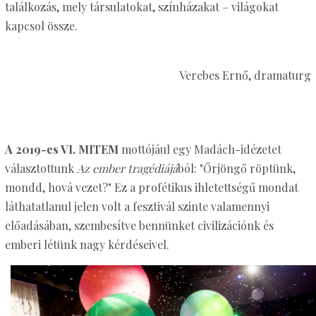
találkozás, mely társulatokat, színházakat – világokat
kapcsol össze.
Verebes Ernő, dramaturg
A 2019-es VI. MITEM
mottójául egy Madách-idézetet
választottunk
Az ember tragédiájá
ból: "Őrjöngő röptünk,
mondd, hová vezet?" Ez a profétikus ihletettségű mondat
láthatatlanul jelen volt a fesztivál szinte valamennyi
előadásában, szembesítve bennünket civilizációnk és
emberi létünk nagy kérdéseivel.