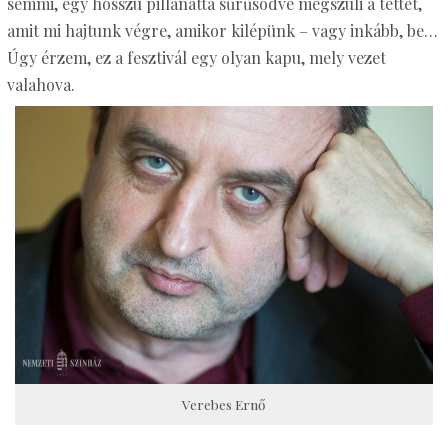
semmi, egy hosszú pillanattá sűrűsödve megszüli a tettet,
amit mi hajtunk végre, amikor kilépünk – vagy inkább, be…
Úgy érzem, ez a fesztivál egy olyan kapu, mely vezet
valahova.
Verebes Ernő