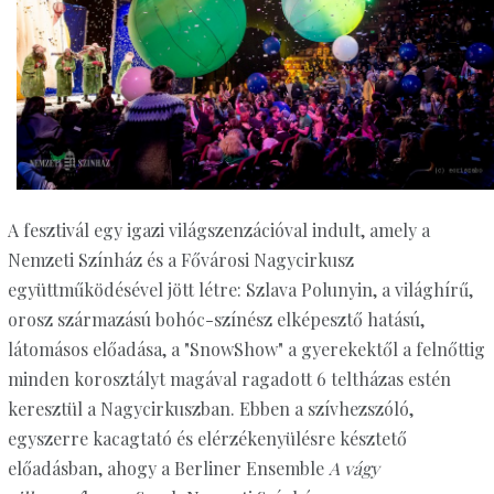
A fesztivál egy igazi világszenzációval indult, amely a
Nemzeti Színház és a Fővárosi Nagycirkusz
együttműködésével jött létre: Szlava Polunyin, a világhírű,
orosz származású bohóc-színész elképesztő hatású,
látomásos előadása, a "SnowShow" a gyerekektől a felnőttig
minden korosztályt magával ragadott 6 teltházas estén
keresztül a Nagycirkuszban. Ebben a szívhezszóló,
egyszerre kacagtató és elérzékenyülésre késztető
előadásban, ahogy a Berliner Ensemble
A vág
y