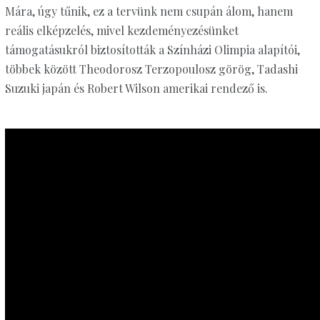
Mára, úgy tűnik, ez a tervünk nem csupán álom, hanem
reális elképzelés, mivel kezdeményezésünket
támogatásukról biztosították a Színházi Olimpia alapítói,
többek között Theodorosz Terzopoulosz görög, Tadashi
Suzuki japán és Robert Wilson amerikai rendező is.