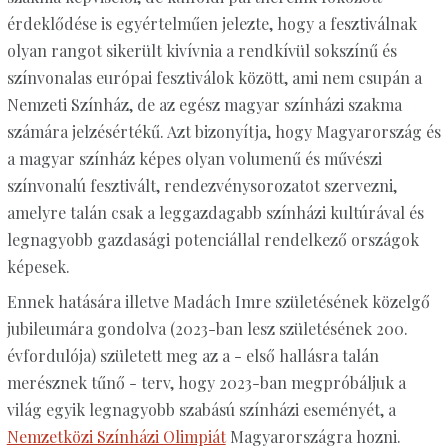
érdeklődése is egyértelműen jelezte, hogy a fesztiválnak
olyan rangot sikerült kivívnia a rendkívül sokszínű és
színvonalas európai fesztiválok között, ami nem csupán a
Nemzeti Színház, de az egész magyar színházi szakma
számára jelzésértékű. Azt bizonyítja, hogy Magyarország és
a magyar színház képes olyan volumenű és művészi
színvonalú fesztivált, rendezvénysorozatot szervezni,
amelyre talán csak a leggazdagabb színházi kultúrával és
legnagyobb gazdasági potenciállal rendelkező országok
képesek.
Ennek hatására illetve Madách Imre születésének közelgő
jubileumára gondolva (2023-ban lesz születésének 200.
évfordulója) született meg az a - első hallásra talán
merésznek tűnő - terv, hogy 2023-ban megpróbáljuk a
világ egyik legnagyobb szabású színházi eseményét, a
Nemzetközi Színházi Olimpiát
Magyarországra hozni.