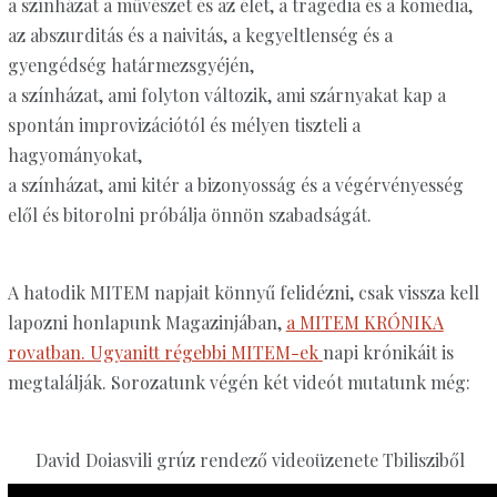
a színházat a művészet és az élet, a tragédia és a komédia,
az abszurditás és a naivitás, a kegyeltlenség és a
gyengédség határmezsgyéjén,
a színházat, ami folyton változik, ami szárnyakat kap a
spontán improvizációtól és mélyen tiszteli a
hagyományokat,
a színházat, ami kitér a bizonyosság és a végérvényesség
elől és bitorolni próbálja önnön szabadságát.
A hatodik MITEM napjait könnyű felidézni, csak vissza kell
lapozni honlapunk Magazinjában,
a MITEM KRÓNIKA
rovatban. Ugyanitt régebbi MITEM-ek
napi krónikáit is
megtalálják. Sorozatunk végén két videót mutatunk még:
David Doiasvili grúz rendező videoüzenete Tbilisziből