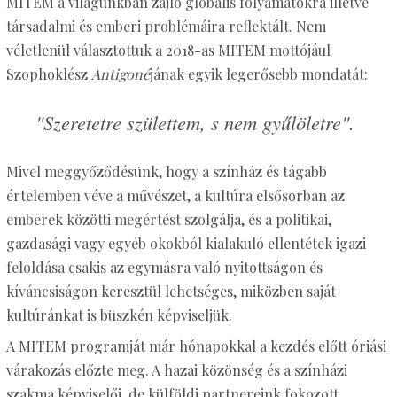
MITEM a világunkban zajló globális folyamatokra illetve
társadalmi és emberi problémáira reflektált. Nem
véletlenül választottuk a 2018-as MITEM mottójául
Szophoklész
Antigoné
jának egyik legerősebb mondatát:
"Szeretetre születtem, s nem gyűlöletre".
Mivel meggyőződésünk, hogy a színház és tágabb
értelemben véve a művészet, a kultúra elsősorban az
emberek közötti megértést szolgálja, és a politikai,
gazdasági vagy egyéb okokból kialakuló ellentétek igazi
feloldása csakis az egymásra való nyitottságon és
kíváncsiságon keresztül lehetséges, miközben saját
kultúránkat is büszkén képviseljük.
A MITEM programját már hónapokkal a kezdés előtt óriási
várakozás előzte meg. A hazai közönség és a színházi
szakma képviselői, de külföldi partnereink fokozott