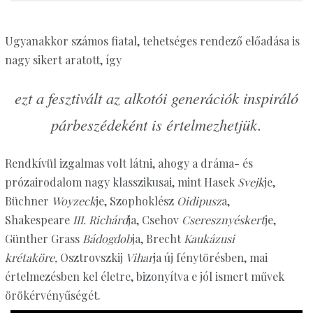
Ugyanakkor számos fiatal, tehetséges rendező előadása is
nagy sikert aratott, így
ezt a fesztivált az alkotói generációk inspiráló
párbeszédeként is értelmezhetjük.
Rendkívül izgalmas volt látni, ahogy a dráma- és
prózairodalom nagy klasszikusai, mint Hasek
Svejk
je,
Büchner
Woyzeck
je, Szophoklész
Oidipusz
a,
Shakespeare
III. Richárd
ja, Csehov
Cseresznyéskert
je,
Günther Grass
Bádogdob
ja, Brecht
Kaukázusi
krétaköre,
Osztrovszkij
Vihar
ja új fénytörésben, mai
értelmezésben kel életre, bizonyítva e jól ismert művek
örökérvényűségét.