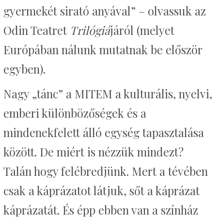
gyermekét sirató anyával” – olvassuk az
Odin Teatret
Trilógiá
járól (melyet
Európában nálunk mutatnak be először
egyben).
Nagy „tánc” a MITEM a kulturális, nyelvi,
emberi különbözőségek és a
mindenekfelett álló egység tapasztalása
között. De miért is nézzük mindezt?
Talán hogy felébredjünk. Mert a tévében
csak a káprázatot látjuk, sőt a káprázat
káprázatát. És épp ebben van a színház