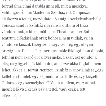
forradalma című darabja ünnepli, míg a moszkvai
Vahtangov Állami Akadémiai Színház vak Oidipusza
elátkozza a tettet, mozdulatot. S amíg a székelyudvarhelyi
Tomcsa Sándor Színház migránsai otthonról haza
vándorolnak, addig a mülheimi Theater an der Ruhr
teátrum előadásának öreg bohócai nem tudják, vajon
vándorcirkuszuk házigazda, vagy vendég egy idegen
országban. De ha a Berliner ensemble Bádogdobon doboló,
felnőni nem akaró örök gyermeke, Oskar, azt gondolja,
elég megfigyelni és kidobolni, amit szavakba foglalni nem
lehet, akkor a Horvát Nemzeti Színház Ivanovja miért „egy
kelletlen Hamlet, egy képmutató Tartuffe és egy kiégett
Oblomov egy személyben?” Vajon a jellem, és az annak
megfelelő viselkedés egy a tettel, vagy csak a tett
előszobája?