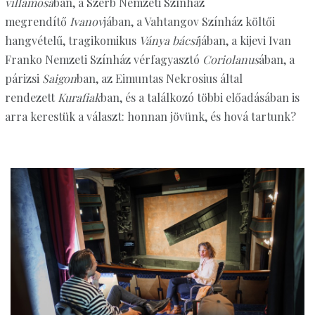
villamosá
ban, a Szerb Nemzeti Színház
megrendítő
Ivanov
jában, a Vahtangov Színház költői
hangvételű, tragikomikus
Ványa bácsi
jában, a kijevi Ivan
Franko Nemzeti Színház vérfagyasztó
Coriolanus
ában, a
párizsi
Saigon
ban, az Eimuntas Nekrosius által
rendezett
Kurafiak
ban, és a találkozó többi előadásában is
arra kerestük a választ: honnan jövünk, és hová tartunk?