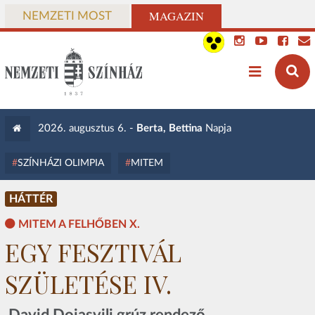
MAGAZIN
NEMZETI MOST
2026. augusztus 6. -
Berta, Bettina
Napja
SZÍNHÁZI OLIMPIA
MITEM
HÁTTÉR
MITEM A FELHŐBEN X.
EGY FESZTIVÁL
SZÜLETÉSE IV.
David Doiasvili grúz rendező