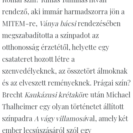
rendező, aki immár harmadszorra jön a
MITEM-re,
Ványa bácsi
rendezésében
megszabadította a színpadot az
otthonosság érzetétől, helyette egy
csatateret hozott létre a
szenvedélyeknek, az összetört álmoknak
és az elveszett reményeknek. Prágai szín?
Brecht
Kaukázusi krétakör
e után Michael
Thalheimer egy olyan történetet állított
színpadra
A vágy villamosá
val, amely két
ember lecsúszásáról szól egy