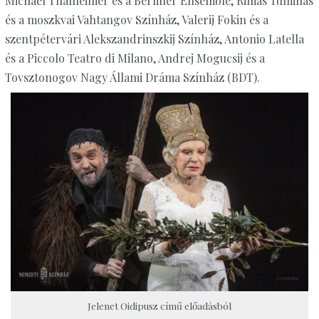
Michael Thalheimer és a Berliner Ensemble, Rimas Tuminas
és a moszkvai Vahtangov Színház, Valerij Fokin és a
szentpétervári Alekszandrinszkij Színház, Antonio Latella
és a Piccolo Teatro di Milano, Andrej Mogucsij és a
Tovsztonogov Nagy Állami Dráma Színház (BDT).
Jelenet Oidipusz című előadásból