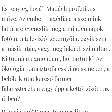
És tényleg hová? Madách profetikus
műve, Az ember tragédiája a szemünk
láttára elevenedik meg a mindennapok
fotóin, a televízió képernyőin, egyik szín
a másik után, vagy még inkább szimultán.
Ki tudná megmondani, hol tartunk? Az
ökológiai katasztrófa eszkimó színében, a
belőle kiutat kereső farmer
falanszterében vagy épp a kettő között, az
űrben?
Római szín? Rimas Tuminas litván