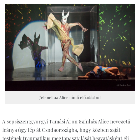
Jelenet az Alice című előadásból
A sepsiszentgyörgyi Tamási Áron Színház Alice nevezetű
leánya úgy lép át Csodaországba, hogy közben saját
testének traumatikus megtapasztalását beavatásként éli