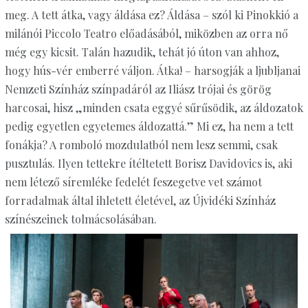
meg. A tett átka, vagy áldása ez? Áldása – szól ki Pinokkió a
milánói Piccolo Teatro előadásából, miközben az orra nő
még egy kicsit. Talán hazudik, tehát jó úton van ahhoz,
hogy hús-vér emberré váljon. Átka! – harsogják a ljubljanai
Nemzeti Színház színpadáról az Iliász trójai és görög
harcosai, hisz „minden csata eggyé sűrűsödik, az áldozatok
pedig egyetlen egyetemes áldozattá.” Mi ez, ha nem a tett
fonákja? A romboló mozdulatból nem lesz semmi, csak
pusztulás. Ilyen tettekre ítéltetett Borisz Davidovics is, aki
nem létező síremléke fedelét feszegetve vet számot
forradalmak által ihletett életével, az Újvidéki Színház
színészeinek tolmácsolásában.