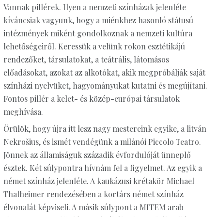
Vannak pillérek. Ilyen a nemzeti színházak jelenléte –
kíváncsiak vagyunk, hogy a miénkhez hasonló státusú
intézmények miként gondolkoznak a nemzeti kultúra
lehetőségeiről. Keressük a velünk rokon esztétikájú
rendezőket, társulatokat, a teátrális, látomásos
előadásokat, azokat az alkotókat, akik megpróbálják saját
színházi nyelvüket, hagyományukat kutatni és megújítani.
Fontos pillér a kelet- és közép-európai társulatok
meghívása.
Örülök, hogy újra itt lesz nagy mestereink egyike, a litván
Nekrošius, és ismét vendégünk a milánói Piccolo Teatro.
Jönnek az államiságuk századik évfordulóját ünneplő
észtek. Két súlypontra hívnám fel a figyelmet. Az egyik a
német színház jelenléte. A kaukázusi krétakör Michael
Thalheimer rendezésében a kortárs német színház
élvonalát képviseli. A másik súlypont a MITEM arab