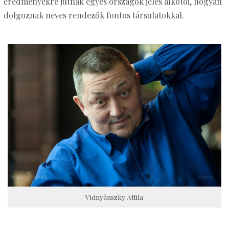
eredményekre jutnak egyes országok jeles alkotói, hogyan
dolgoznak neves rendezők fontos társulatokkal.
Vidnyánszky Attila