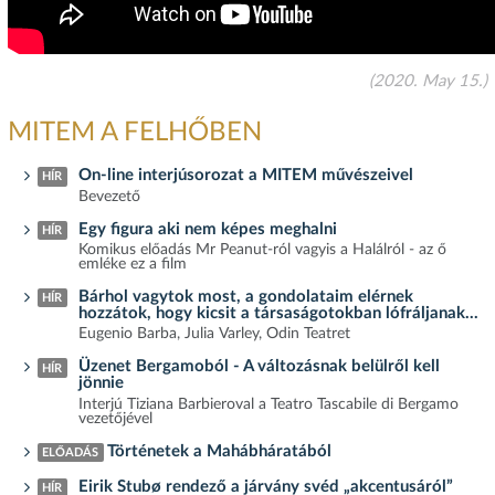
(2020. May 15.)
MITEM A FELHŐBEN
On-line interjúsorozat a MITEM művészeivel
HÍR
Bevezető
Egy figura aki nem képes meghalni
HÍR
Komikus előadás Mr Peanut-ról vagyis a Halálról - az ő
emléke ez a film
Bárhol vagytok most, a gondolataim elérnek
HÍR
hozzátok, hogy kicsit a társaságotokban lófráljanak...
Eugenio Barba, Julia Varley, Odin Teatret
Üzenet Bergamoból - A változásnak belülről kell
HÍR
jönnie
Interjú Tiziana Barbieroval a Teatro Tascabile di Bergamo
vezetőjével
Történetek a Mahábháratából
ELŐADÁS
Eirik Stubø rendező a járvány svéd „akcentusáról”
HÍR