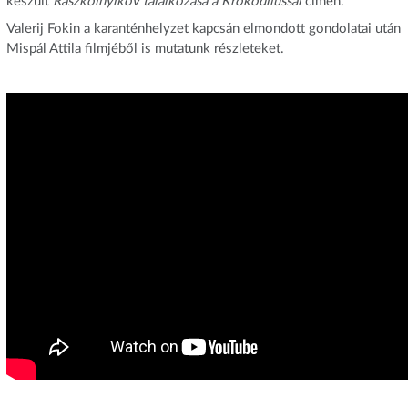
készült
Raszkolnyikov találkozása a Krokodilussal
címen.
Valerij Fokin a karanténhelyzet kapcsán elmondott gondolatai után
Mispál Attila filmjéből is mutatunk részleteket.