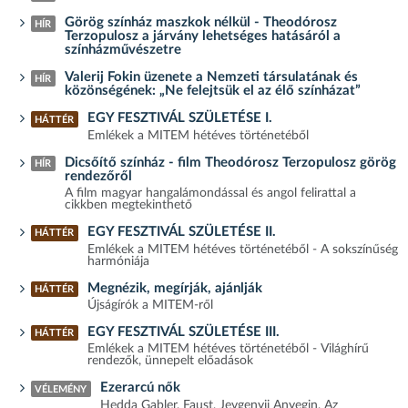
Görög színház maszkok nélkül - Theodórosz
HÍR
Terzopulosz a járvány lehetséges hatásáról a
színházművészetre
Valerij Fokin üzenete a Nemzeti társulatának és
HÍR
közönségének: „Ne felejtsük el az élő színházat”
EGY FESZTIVÁL SZÜLETÉSE I.
HÁTTÉR
Emlékek a MITEM hétéves történetéből
Dicsőítő színház - film Theodórosz Terzopulosz görög
HÍR
rendezőről
A film magyar hangalámondással és angol felirattal a
cikkben megtekinthető
EGY FESZTIVÁL SZÜLETÉSE II.
HÁTTÉR
Emlékek a MITEM hétéves történetéből - A sokszínűség
harmóniája
Megnézik, megírják, ajánlják
HÁTTÉR
Újságírók a MITEM-ről
EGY FESZTIVÁL SZÜLETÉSE III.
HÁTTÉR
Emlékek a MITEM hétéves történetéből - Világhírű
rendezők, ünnepelt előadások
Ezerarcú nők
VÉLEMÉNY
Hedda Gabler, Faust, Jevgenyij Anyegin, Az