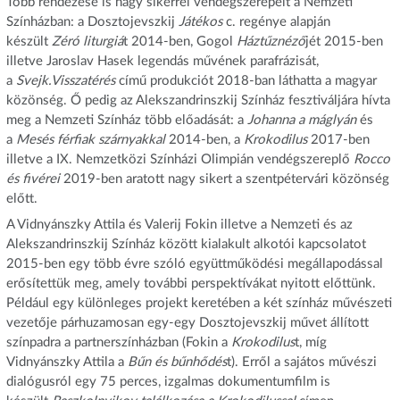
Több rendezése is nagy sikerrel vendégszerepelt a Nemzeti
Színházban: a Dosztojevszkij
Játékos
c. regénye alapján
készült
Zéró liturgiá
t 2014-ben, Gogol
Háztűznéző
jét 2015-ben
illetve Jaroslav Hasek legendás művének parafrázisát,
a
Svejk.Visszatérés
című produkciót 2018-ban láthatta a magyar
közönség. Ő pedig az Alekszandrinszkij Színház fesztiváljára hívta
meg a Nemzeti Színház több előadását: a
Johanna a máglyán
és
a
Mesés férfiak szárnyakkal
2014-ben, a
Krokodilus
2017-ben
illetve a IX. Nemzetközi Színházi Olimpián vendégszereplő
Rocco
és fivérei
2019-ben aratott nagy sikert a szentpétervári közönség
előtt.
A Vidnyánszky Attila és Valerij Fokin illetve a Nemzeti és az
Alekszandrinszkij Színház között kialakult alkotói kapcsolatot
2015-ben egy több évre szóló együttműködési megállapodással
erősítettük meg, amely további perspektívákat nyitott előttünk.
Például egy különleges projekt keretében a két színház művészeti
vezetője párhuzamosan egy-egy Dosztojevszkij művet állított
színpadra a partnerszínházban (Fokin a
Krokodilus
t, míg
Vidnyánszky Attila a
Bűn és bűnhődés
t). Erről a sajátos művészi
dialógusról egy 75 perces, izgalmas dokumentumfilm is