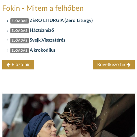
Fokin - Mitem a felhőben
ZÉRÓ LITURGIA (Zero Liturgy)
ELŐADÁS
Háztűznéző
ELŐADÁS
Svejk.Visszatérés
ELŐADÁS
A krokodilus
ELŐADÁS
Előző hír
Következő hír