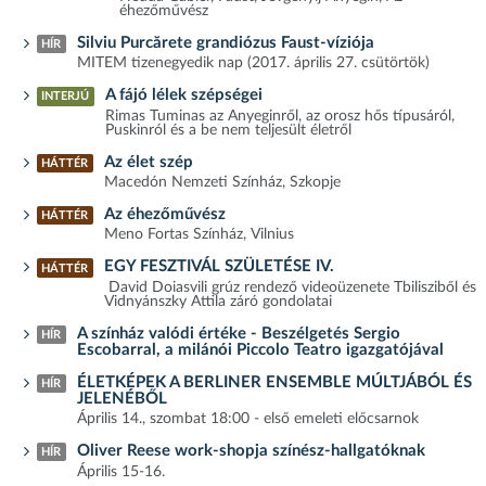
éhezőművész
Silviu Purcărete grandiózus Faust-víziója
HÍR
MITEM tizenegyedik nap (2017. április 27. csütörtök)
A fájó lélek szépségei
INTERJÚ
Rimas Tuminas az Anyeginről, az orosz hős típusáról,
Puskinról és a be nem teljesült életről
Az élet szép
HÁTTÉR
Macedón Nemzeti Színház, Szkopje
Az éhezőművész
HÁTTÉR
Meno Fortas Színház, Vilnius
EGY FESZTIVÁL SZÜLETÉSE IV.
HÁTTÉR
David Doiasvili grúz rendező videoüzenete Tbilisziből és
Vidnyánszky Attila záró gondolatai
A színház valódi értéke - Beszélgetés Sergio
HÍR
Escobarral, a milánói Piccolo Teatro igazgatójával
ÉLETKÉPEK A BERLINER ENSEMBLE MÚLTJÁBÓL ÉS
HÍR
JELENÉBŐL
Április 14., szombat 18:00 - első emeleti előcsarnok
Oliver Reese work-shopja színész-hallgatóknak
HÍR
Április 15-16.