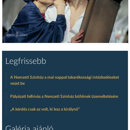
Legfrissebb
A Nemzeti Színház a mai nappal takarékossági intézkedéseket
vezet be
Pályázati felhívás a Nemzeti Színház büféinek üzemeltetésére
„A kérdés csak az volt, ki lesz a királynő”
Galéria ajánló