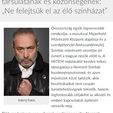
társulatának és közönségének:
„Ne felejtsük el az élő színházat”
Oroszország egyik legnevesebb
rendezője, a moszkvai Mejerhold
Művészeti Központ alapítója és a
szentpétervári Alekszandrinszkij
Színház művészeti vezetője jól
ismert a magyar nézők előtt is. A
MITEM indulásától kezdve lelkes
támogatója a Nemzeti Színház
kezdeményezésének, és azon
művészek közé tartozik, akik
fesztiválunkat nem csupán
turnélehetőségnek tekintik, hanem
legfontosabb céljaként az alkotói és
emberi kapcsolatok építését
Valerij Fokin
nevezik meg.