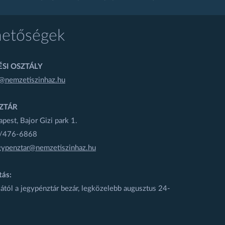
hetőségek
SI OSZTÁLY
@nemzetiszinhaz.hu
ZTÁR
est, Bajor Gizi park 1.
1/476-6868
gypenztar@nemzetiszinhaz.hu
tás:
ától a jegypénztár bezár, legközelebb augusztus 24-