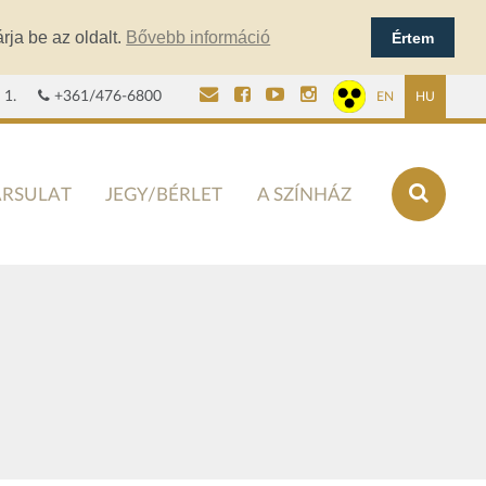
rja be az oldalt.
Bővebb információ
Értem
 1.
+361/476-6800
EN
HU
ÁRSULAT
JEGY/BÉRLET
A SZÍNHÁZ