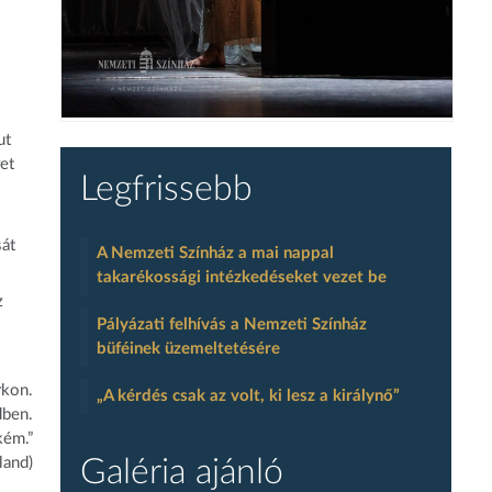
ut
ret
Legfrissebb
sát
A Nemzeti Színház a mai nappal
takarékossági intézkedéseket vezet be
z
Pályázati felhívás a Nemzeti Színház
büféinek üzemeltetésére
rkon.
„A kérdés csak az volt, ki lesz a királynő”
dben.
kém.”
land)
Galéria ajánló