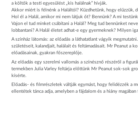
a költők a testi egyesülést „kis halálnak” hívják.
Akkor miért is félnénk a Haláltól? Küzdhetünk, hogy elűzzük, d
Hol él a Halál, amikor mi nem látjuk őt? Bennünk? A mi testün
Vajon el tud minket csábítani a Halál? Meg tud bennünket neve
lobbantani? A Halál életet adhat-e egy gyermeknek? Milyen igaz
A színház látomás: az előadás a láthatatlant vágyik megmutatni
születéseit, kalandjait, halálait és feltámadásait. Mr Peanut a 
előadásainak, gyakran főszereplője.
Az előadás egy szerelmi vallomás a színésznő részéről a figurá
termekben Julia Varley feltárja előttünk Mr Peanut sok-sok gr
kísérte.
Előadás- és filmrészletek váltják egymást, hogy felidézzék a m
ellentétek tánca adja, amelyben a fájdalom és a hiány magában 