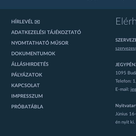
Elér
HÍRLEVÉL ✉️
ADATKEZELÉSI TÁJÉKOZTATÓ
SZERVEZÉ
NYOMTATHATÓ MŰSOR
szervezes
DOKUMENTUMOK
ÁLLÁSHIRDETÉS
JEGYPÉN
1095 Budap
PÁLYÁZATOK
Telefon: 
KAPCSOLAT
E-mail:
je
IMPRESSZUM
Nyitvatar
PRÓBATÁBLA
Június 16-
én nyit ki.