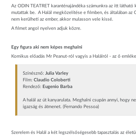
Az ODIN TEATRET karanténajándéka számunkra az itt látható k
mutattak be. A Halál megközelítése e filmben, és általában az O
nem kerülheti az ember, akkor mulasson vele kissé.
A filmet angol nyelven adjuk közre.
Egy figura aki nem képes meghalni
Komikus előadás Mr Peanut-ról vagyis a Halálról - az ő emléke
Színésznő:
Julia Varley
Film:
Claudio Coloberti
Rendező:
Eugenio Barba
A halál az út kanyarulata. Meghalni csupán annyi, hogy n
igazság és átmenet. (Fernando Pessoa)
Szerelem és Halál a két legszélsőségesebb tapasztalás az éle