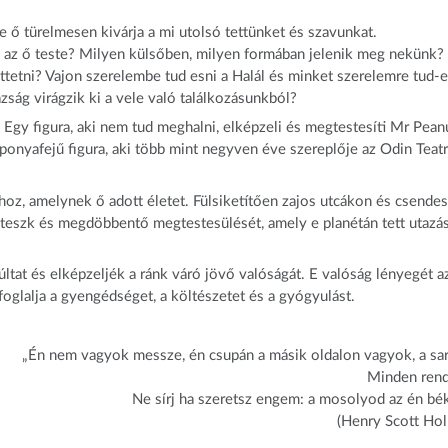
e ő türelmesen kivárja a mi utolsó tettünket és szavunkat.
k az ő teste? Milyen külsőben, milyen formában jelenik meg nekünk?
ttetni? Vajon szerelembe tud esni a Halál és minket szerelemre tud-e
ság virágzik ki a vele való találkozásunkból?
. Egy figura, aki nem tud meghalni, elképzeli és megtestesíti Mr Pean
koponyafejű figura, aki több mint negyven éve szereplője az Odin Teat
hoz, amelynek ő adott életet. Fülsiketítően zajos utcákon és csendes
oteszk és megdöbbentő megtestesülését, amely e planétán tett utazá
últat és elképzeljék a ránk váró jövő valóságát. E valóság lényegét a
foglalja a gyengédséget, a költészetet és a gyógyulást.
„Én nem vagyok messze, én csupán a másik oldalon vagyok, a sa
Minden ren
Ne sírj ha szeretsz engem: a mosolyod az én bé
(Henry Scott Hol