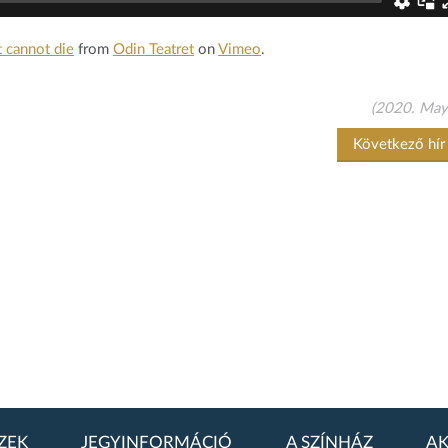
 cannot die
from
Odin Teatret
on
Vimeo
.
(2020. May
Következő hí
ZEK
JEGYINFORMÁCIÓ
A SZÍNHÁZ
AK