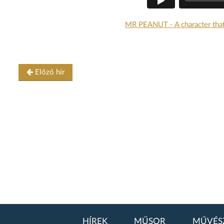
MR PEANUT - A character that
Előző hír
HÍREK
MŰSOR
MŰVÉS