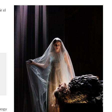
r el
 hogy