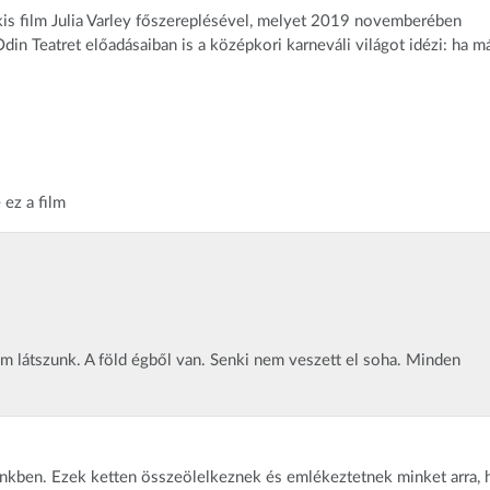
is film Julia Varley főszereplésével, melyet 2019 novemberében
din Teatret előadásaiban is a középkori karneváli világot idézi: ha má
 ez a film
em látszunk. A föld égből van. Senki nem veszett el soha. Minden
tünkben. Ezek ketten összeölelkeznek és emlékeztetnek minket arra,