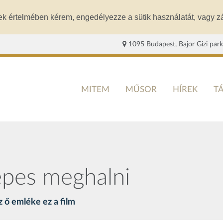
ek értelmében kérem, engedélyezze a sütik használatát, vagy zá
1095 Budapest, Bajor Gizi park
MITEM
MŰSOR
HÍREK
T
épes meghalni
z ő emléke ez a film