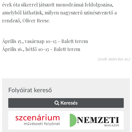
évek óta sikerrel játszott monodrámai feldolgozása,
amelyből láthatjuk, milyen nagyszerű színészvezető a
rendező, Oliver Reese.
Április 15., vasárnap 10-13 - Balett terem
Április 16., hétfő 10-13 - Balett terem
(2018. március 20.)
Folyóirat kereső
Keresés