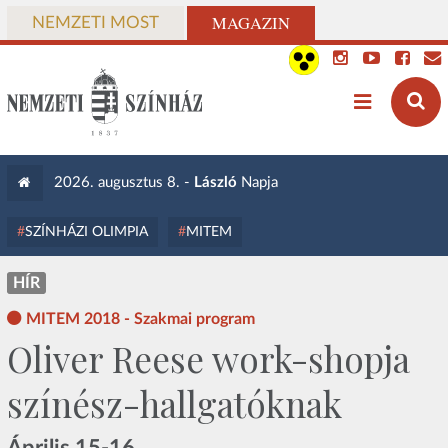
MAGAZIN
NEMZETI MOST
2026. augusztus 8. -
László
Napja
SZÍNHÁZI OLIMPIA
MITEM
HÍR
MITEM 2018 - Szakmai program
Oliver Reese work-shopja
színész-hallgatóknak
Április 15-16.