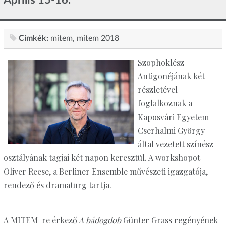
Címkék:
mitem
mitem 2018
Szophoklész
Antigonéjának két
részletével
foglalkoznak a
Kaposvári Egyetem
Cserhalmi György
által vezetett színész-
osztályának tagjai két napon keresztül. A workshopot
Oliver Reese, a Berliner Ensemble művészeti igazgatója,
rendező és dramaturg tartja.
A MITEM-re érkező
A bádogdob
Günter Grass regényének