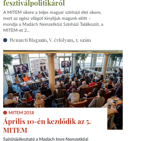
fesztiválpolitikáról
A MITEM sikere a teljes magyar színházi élet sikere,
mert az egész világot kinyitjuk magunk előtt –
mondja a Madách Nemzetközi Színházi Találkozót, a
MITEM-et 2...
Nemzeti Magazin, V. évfolyam, 5. szám
MITEM 2018
Április 10-én kezdődik az 5.
MITEM
Sajtótájékoztató a Madách Imre Nemzetközi