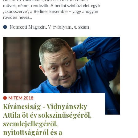
művek, német rendezők. A berlini színházi élet egyik
„csúcsszerve”, a Berliner Ensemble – vagy ahogyan
röviden nevez...
Nemzeti Magazin, V. évfolyam, 5. szám
MITEM 2018
Kíváncsiság - Vidnyánszky
Attila öt év sokszínűségéről,
szemlejellegéről,
nyitottságáról és a