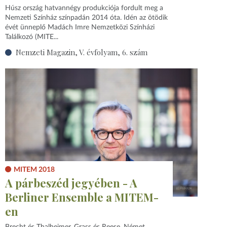
Húsz ország hatvannégy produkciója fordult meg a
Nemzeti Színház színpadán 2014 óta. Idén az ötödik
évét ünneplő Madách Imre Nemzetközi Színházi
Találkozó (MITE...
Nemzeti Magazin, V. évfolyam, 6. szám
MITEM 2018
A párbeszéd jegyében - A
Berliner Ensemble a MITEM-
en
Brecht és Thalheimer, Grass és Reese. Német