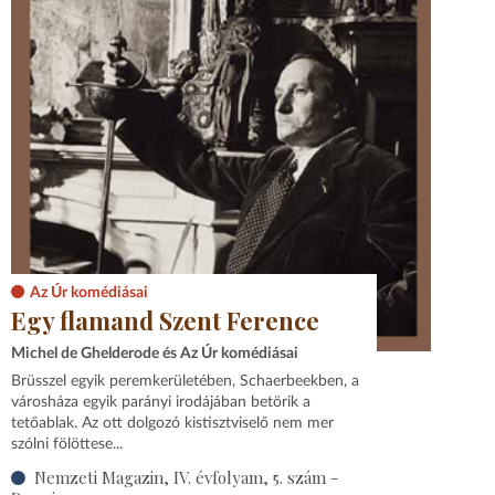
Az Úr komédiásai
Egy flamand Szent Ference
Michel de Ghelderode és Az Úr komédiásai
Brüsszel egyik peremkerületében, Schaerbeekben, a
városháza egyik parányi irodájában betörik a
tetőablak. Az ott dolgozó kistisztviselő nem mer
szólni fölöttese...
Nemzeti Magazin, IV. évfolyam, 5. szám -