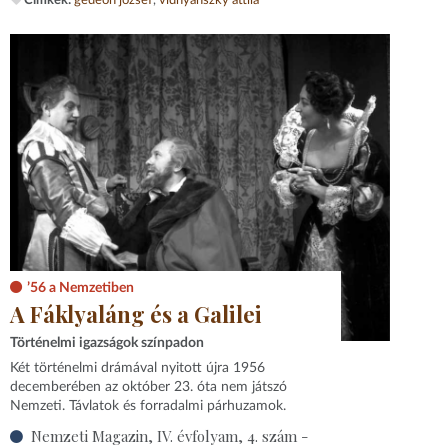
’56 a Nemzetiben
A Fáklyaláng és a Galilei
Történelmi igazságok színpadon
Két történelmi drámával nyitott újra 1956
decemberében az október 23. óta nem játszó
Nemzeti. Távlatok és forradalmi párhuzamok.
Nemzeti Magazin, IV. évfolyam, 4. szám -