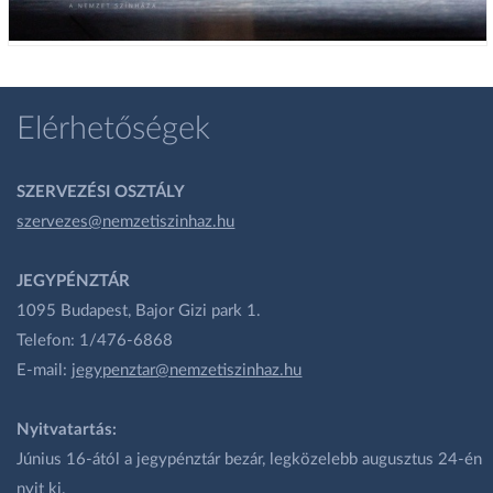
Elérhetőségek
SZERVEZÉSI OSZTÁLY
szervezes@nemzetiszinhaz.hu
JEGYPÉNZTÁR
1095 Budapest, Bajor Gizi park 1.
Telefon: 1/476-6868
E-mail:
jegypenztar@nemzetiszinhaz.hu
Nyitvatartás:
Június 16-ától a jegypénztár bezár, legközelebb augusztus 24-én
nyit ki.