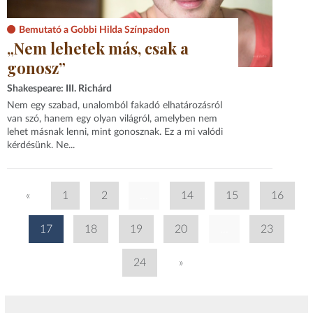
Bemutató a Gobbi Hilda Színpadon
„Nem lehetek más, csak a
gonosz”
Shakespeare: III. Richárd
Nem egy szabad, unalomból fakadó elhatározásról
van szó, hanem egy olyan világról, amelyben nem
lehet másnak lenni, mint gonosznak. Ez a mi valódi
kérdésünk. Ne...
«
1
2
...
14
15
16
17
18
19
20
...
23
24
»