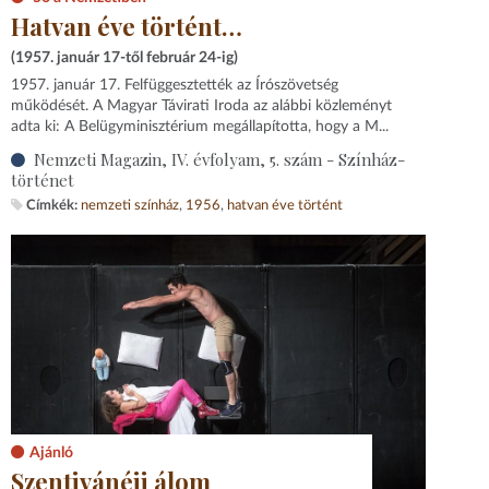
Hatvan éve történt…
(1957. január 17-től február 24-ig)
1957. január 17. Felfüggesztették az Írószövetség
működését. A Magyar Távirati Iroda az alábbi közleményt
adta ki: A Belügyminisztérium megállapította, hogy a M...
Nemzeti Magazin, IV. évfolyam, 5. szám - Színház-
történet
Címkék:
nemzeti színház
1956
hatvan éve történt
Ajánló
Szentivánéji álom