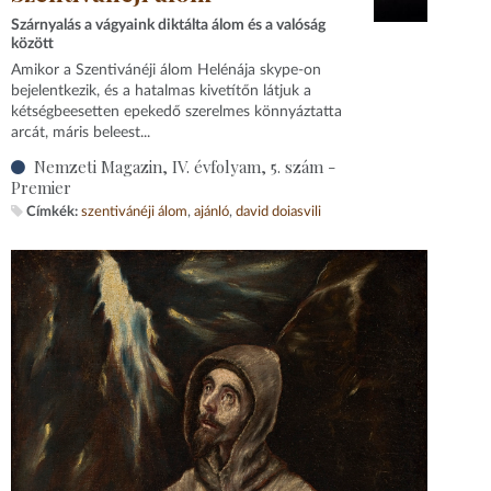
Szárnyalás a vágyaink diktálta álom és a valóság
között
Amikor a Szentivánéji álom Helénája skype-on
bejelentkezik, és a hatalmas kivetítőn látjuk a
kétségbeesetten epekedő szerelmes könnyáztatta
arcát, máris beleest...
Nemzeti Magazin, IV. évfolyam, 5. szám -
Premier
Címkék:
szentivánéji álom
ajánló
david doiasvili