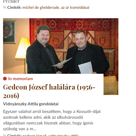
Premier
Címkék:
michel de ghelderode
az úr komédiásai
In memoriam
Gedeon József halálára (1956-
2016)
Vidnyánszky Attila gondolatai
Egyszer valahol arról beszéltem, hogy a Kossuth-díjat
azoknak kellene adni, akik az elbulvárosodó
világunkban nemcsak hisznek abban, hogy igenis
szükség van a m...
Címkék:
gedeon józsef
vidnyánszky attila