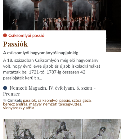
Csíksomlyói passió
Passiók
A csíksomlyói hagyománytól napjainkig
A 18. században Csíksomlyón még élő hagyomány
volt, hogy évről évre újabb és újabb iskoladrámákat
mutattak be: 1721-től 1787-ig összesen 42
passiójáték került s...
Nemzeti Magazin, IV. évfolyam, 6. szám -
Premier
Címkék:
passiók
csíksomlyói passió
szőcs géza
berecz andrás
magyar nemzeti táncegyüttes
vidnyánszky attila