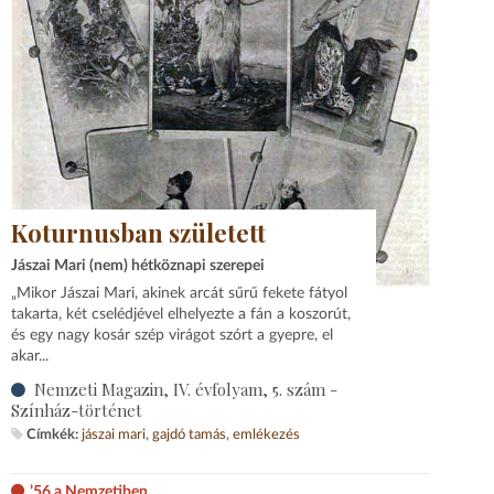
Koturnusban született
Jászai Mari (nem) hétköznapi szerepei
„Mikor Jászai Mari, akinek arcát sűrű fekete fátyol
takarta, két cselédjével elhelyezte a fán a koszorút,
és egy nagy kosár szép virágot szórt a gyepre, el
akar...
Nemzeti Magazin, IV. évfolyam, 5. szám -
Színház-történet
Címkék:
jászai mari
gajdó tamás
emlékezés
’56 a Nemzetiben