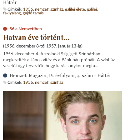
Háttér
Címkék:
1956
nemzeti színház
galilei élete
galilei
fáklyaláng
gajdó tamás
’56 a Nemzetiben
Hatvan éve történt…
(1956. december 8-tól 1957. január 13-ig)
1956. december 4. A szolnoki Szigligeti Színházban
megkezdték a János vitéz és a Bánk bán próbáit. A színház
vezetői úgy tervezték, hogy karácsonykor megta...
Nemzeti Magazin, IV. évfolyam, 4. szám - Háttér
Címkék:
1956
nemzeti színház