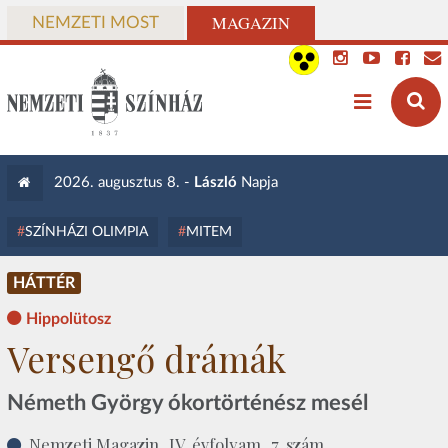
MAGAZIN
NEMZETI MOST
2026. augusztus 8. -
László
Napja
SZÍNHÁZI OLIMPIA
MITEM
HÁTTÉR
Hippolütosz
Versengő drámák
Németh György ókortörténész mesél
Nemzeti Magazin, IV. évfolyam, 7. szám