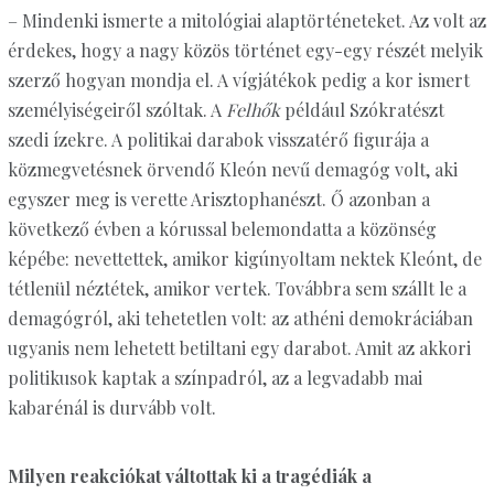
– Mindenki ismerte a mitológiai alaptörténeteket. Az volt az
érdekes, hogy a nagy közös történet egy-egy részét melyik
szerző hogyan mondja el. A vígjátékok pedig a kor ismert
személyiségeiről szóltak. A
Felhők
például Szókratészt
szedi ízekre. A politikai darabok visszatérő figurája a
közmegvetésnek örvendő Kleón nevű demagóg volt, aki
egyszer meg is verette Arisztophanészt. Ő azonban a
következő évben a kórussal belemondatta a közönség
képébe: nevettettek, amikor kigúnyoltam nektek Kleónt, de
tétlenül néztétek, amikor vertek. Továbbra sem szállt le a
demagógról, aki tehetetlen volt: az athéni demokráciában
ugyanis nem lehetett betiltani egy darabot. Amit az akkori
politikusok kaptak a színpadról, az a legvadabb mai
kabarénál is durvább volt.
Milyen reakciókat váltottak ki a tragédiák a