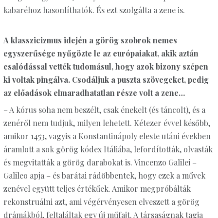
kabaréhoz hasonlíthatók. És ezt szolgálta a zene is.
A klasszicizmus idején a görög szobrok nemes
egyszerűsége nyűgözte le az európaiakat, akik aztán
csalódással vették tudomásul, hogy azok bizony szépen
ki voltak pingálva. Csodáljuk a puszta szövegeket, pedig
az előadások elmaradhatatlan része volt a zene…
– A kórus soha nem beszélt, csak énekelt (és táncolt), és a
zenéről nem tudjuk, milyen lehetett. Kétezer évvel később,
amikor 1453, vagyis a Konstantinápoly eleste utáni években
áramlott a sok görög kódex Itáliába, lefordították, olvasták
és megvitatták a görög darabokat is. Vincenzo Galilei –
Galileo apja – és barátai rádöbbentek, hogy ezek a művek
zenével együtt teljes értékűek. Amikor megpróbálták
rekonstruálni azt, ami végérvényesen elveszett a görög
drámákból, feltaláltak egy új műfajt. A társaságnak tagja