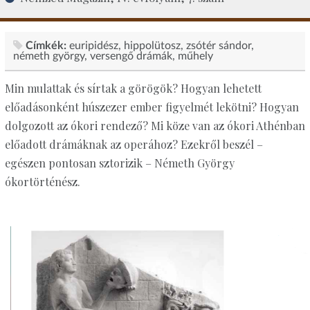
Címkék:
euripidész
hippolütosz
zsótér sándor
németh györgy
versengő drámák
műhely
Min mulattak és sírtak a görögök? Hogyan lehetett
előadásonként húszezer ember figyelmét lekötni? Hogyan
dolgozott az ókori rendező? Mi köze van az ókori Athénban
előadott drámáknak az operához? Ezekről beszél –
egészen pontosan sztorizik – Németh György
ókortörténész.