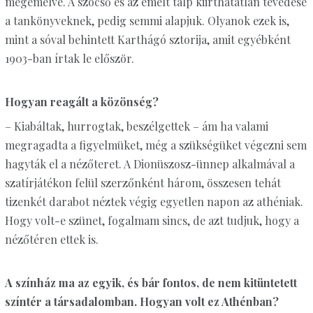
megemelve. A szócső és az emelt talp kiirthatatlan tévedése
a tankönyveknek, pedig semmi alapjuk. Olyanok ezek is,
mint a sóval behintett Karthágó sztorija, amit egyébként
1903-ban írtak le először.
Hogyan reagált a közönség?
– Kiabáltak, hurrogtak, beszélgettek – ám ha valami
megragadta a figyelmüket, még a szükségüket végezni sem
hagyták el a nézőteret. A Dionüszosz-ünnep alkalmával a
szatírjátékon felül szerzőnként három, összesen tehát
tizenkét darabot néztek végig egyetlen napon az athéniak.
Hogy volt-e szünet, fogalmam sincs, de azt tudjuk, hogy a
nézőtéren ettek is.
A színház ma az egyik, és bár fontos, de nem kitüntetett
színtér a társadalomban. Hogyan volt ez Athénban?