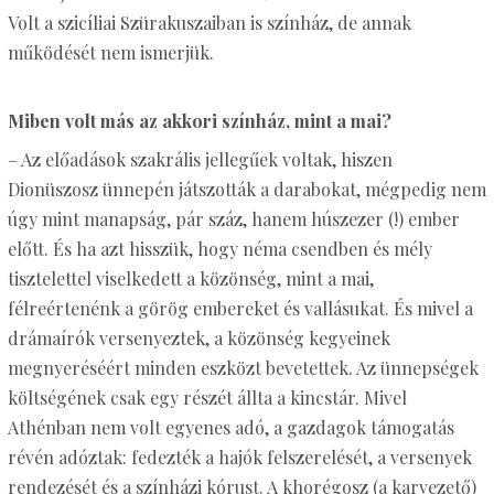
Volt a szicíliai Szürakuszaiban is színház, de annak
működését nem ismerjük.
Miben volt más az akkori színház, mint a mai?
– Az előadások szakrális jellegűek voltak, hiszen
Dionüszosz ünnepén játszották a darabokat, mégpedig nem
úgy mint manapság, pár száz, hanem húszezer (!) ember
előtt. És ha azt hisszük, hogy néma csendben és mély
tisztelettel viselkedett a közönség, mint a mai,
félreértenénk a görög embereket és vallásukat. És mivel a
drámaírók versenyeztek, a közönség kegyeinek
megnyeréséért minden eszközt bevetettek. Az ünnepségek
költségének csak egy részét állta a kincstár. Mivel
Athénban nem volt egyenes adó, a gazdagok támogatás
révén adóztak: fedezték a hajók felszerelését, a versenyek
rendezését és a színházi kórust. A khorégosz (a karvezető)