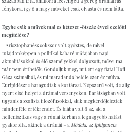
században írta, amikorra lecsengett a görög drámaírás
fénykora, így ő a nagy műveket csak olvasta és nem látta.
Egybe esik a művek mai és kétezer-ötszáz évvel ezelőtti
megítélése?
– Arisztophanész sokszor volt győztes, de mivel
tulajdonképpen a politikai kabaré műfajában napi
aktualitásokkal és élő személyekkel dolgozott, művei ma
már nem érthetők. Gondoljuk meg, mit ért egy fiatal Hofi
Géza számaiból, és mi maradandó belőle ezer év múlva.
Euripidészre haragudtak a kortársai. Népszerű volt, de alig
nyert első helyet a drámai versenyeken. Barátságban volt
ugyanis a szofista filozófusokkal, akik megkérdőjeleztek
mindenféle értékrendet. És hiába volt ő az, aki a
hellenisztikus vagy a római korban a legnagyobb hatást
gyakorolta, akinek a drámái – a
Médeia
, az
Iphigeneia