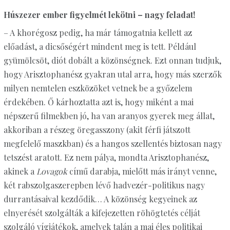
Húszezer ember figyelmét lekötni – nagy feladat!
– A khorégosz pedig, ha már támogatnia kellett az
előadást, a dicsőségért mindent meg is tett. Például
gyümölcsöt, diót dobált a közönségnek. Ezt onnan tudjuk,
hogy Arisztophanész gyakran utal arra, hogy más szerzők
milyen nemtelen eszközöket vetnek be a győzelem
érdekében. Ő kárhoztatta azt is, hogy miként a mai
népszerű filmekben jó, ha van aranyos gyerek meg állat,
akkoriban a részeg öregasszony (akit férfi játszott
megfelelő maszkban) és a hangos szellentés biztosan nagy
tetszést aratott. Ez nem pálya, mondta Arisztophanész,
akinek a
Lovagok
című darabja, mielőtt más irányt venne,
két rabszolgaszerepben lévő hadvezér-politikus nagy
durrantásaival kezdődik… A közönség kegyeinek az
elnyerését szolgálták a kifejezetten röhögtetés célját
szolgáló vígjátékok, amelyek talán a mai éles politikai