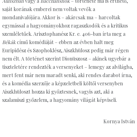
Auliszban
vagy a
Bacchánsnők
– története ma is érthető,
saját korának emberei nem voltak vevők a
mondanivalójára. Akkor is – akárcsak ma – harcoltak
egymással a hagyományokhoz ragaszkodók és a kritikus
szemléletűek. Arisztophanész Kr. e. 406-ban írta meg a
Békák
című komédiáját – ebben az évben halt meg
Euripidész és Szophoklész, Aiszkhülosz pedig már régen
nem élt. A történet szerint Dionüszosz – akinek ugyebár a
tiszteletére rendezték a versenyeket – lemegy az alvilágba,
mert fent már nem maradt senki, aki rendes darabot írna,
és a komédia szerzője a képzeletbeli költői versenyben
Aiszkhüloszt hozza ki győztesnek, vagyis azt, aki a
szalamiszi győzelem, a hagyomány világát képviseli.
Kornya István