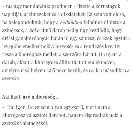
– ma úgy mondanánk: producer – fizette a kórustagok
napidíját, a jelmezeket és a díszleteket. Ez sem volt olcsó,
ha belegondolunk, hogy a
Felhőkben
felhőnek öltöztek a
színészek, a
Béke
című darab pedig úgy kezdődik, hogy
óriási ganajtúróbogár hátán ül egy színész, és ezek együtt a
levegőbe emelkednek! A tervezés és a rendezés kreatív
része a khorégosz mellett a szerzőre hárult. Ha nyert a
darab, akkor a khorégosz állíttathatott emlékművet,
amelyre első helyen az ő neve került, és csak a másodikra a
szerzőé.
Aki fizet, azé a dicsőség…
– Hát igen. De ez sem olyan egyszerű, mert nem a
khorégosz választott darabot, hanem kisorsolták neki a
szerzők valamelyikét.