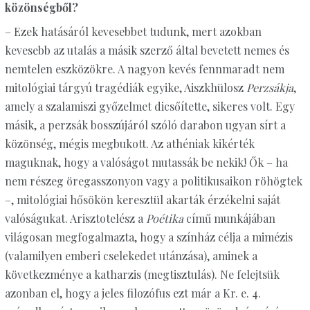
közönségből?
– Ezek hatásáról kevesebbet tudunk, mert azokban
kevesebb az utalás a másik szerző által bevetett nemes és
nemtelen eszközökre. A nagyon kevés fennmaradt nem
mitológiai tárgyú tragédiák egyike, Aiszkhülosz
Perzsákja
,
amely a szalamiszi győzelmet dicsőítette, sikeres volt. Egy
másik, a perzsák bosszújáról szóló darabon ugyan sírt a
közönség, mégis megbukott. Az athéniak kikérték
maguknak, hogy a valóságot mutassák be nekik! Ők – ha
nem részeg öregasszonyon vagy a politikusaikon röhögtek
–, mitológiai hősökön keresztül akarták érzékelni saját
valóságukat. Arisztotelész a
Poétika
című munkájában
világosan megfogalmazta, hogy a színház célja a mimézis
(valamilyen emberi cselekedet utánzása), aminek a
következménye a katharzis (megtisztulás). Ne felejtsük
azonban el, hogy a jeles filozófus ezt már a Kr. e. 4.