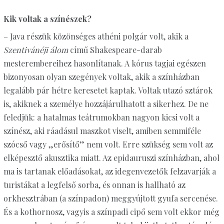
Kik voltak a színészek?
– Java részük közönséges athéni polgár volt, akik a
Szentivánéji álom
című Shakespeare-darab
mesterembereihez hasonlítanak. A kórus tagjai egészen
bizonyosan olyan szegények voltak, akik a színházban
legalább pár hétre keresetet kaptak. Voltak utazó sztárok
is, akiknek a személye hozzájárulhatott a sikerhez. De ne
feledjük: a hatalmas teátrumokban nagyon kicsi volt a
színész, aki ráadásul maszkot viselt, amiben semmiféle
szócső vagy „erősítő” nem volt. Erre szükség sem volt az
elképesztő akusztika miatt. Az epidauruszi színházban, ahol
ma is tartanak előadásokat, az idegenvezetők felzavarják a
turistákat a legfelső sorba, és onnan is hallható az
orkhesztrában (a színpadon) meggyújtott gyufa sercenése.
És a kothornosz, vagyis a színpadi cipő sem volt ekkor még