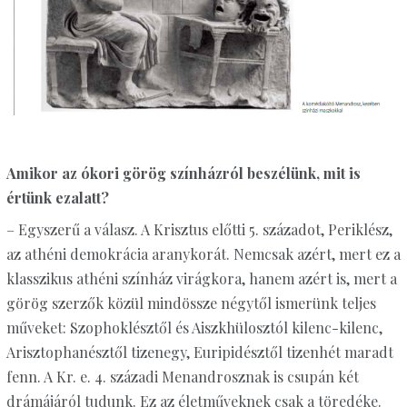
Amikor az ókori görög színházról beszélünk, mit is
értünk ezalatt?
– Egyszerű a válasz. A Krisztus előtti 5. századot, Periklész,
az athéni demokrácia aranykorát. Nemcsak azért, mert ez a
klasszikus athéni színház virágkora, hanem azért is, mert a
görög szerzők közül mindössze négytől ismerünk teljes
műveket: Szophoklésztől és Aiszkhülosztól kilenc-kilenc,
Arisztophanésztől tizenegy, Euripidésztől tizenhét maradt
fenn. A Kr. e. 4. századi Menandrosznak is csupán két
drámájáról tudunk. Ez az életműveknek csak a töredéke.