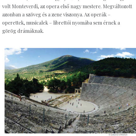
volt Monteverdi, az opera első nagy mestere. Megváltozott
azonban a szöveg és a zene viszonya. Az operák –
operettek, musicalek – librettói nyomába sem érnek a
görög drámáknak.