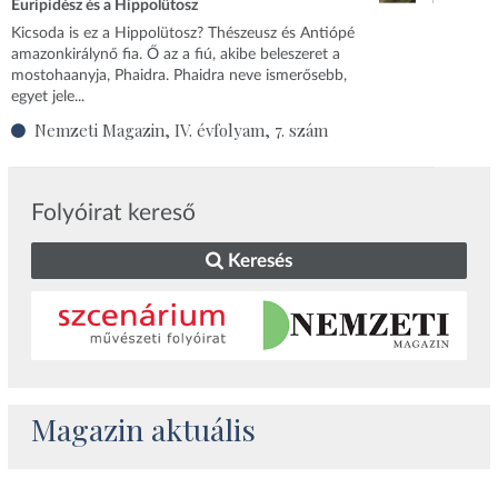
Euripidész és a Hippolütosz
​Kicsoda is ez a Hippolütosz? Thészeusz és Antiópé
amazonkirálynő fia. Ő az a fiú, akibe beleszeret a
mostohaanyja, Phaidra. Phaidra neve ismerősebb,
egyet jele...
Nemzeti Magazin, IV. évfolyam, 7. szám
Folyóirat kereső
Keresés
Magazin aktuális