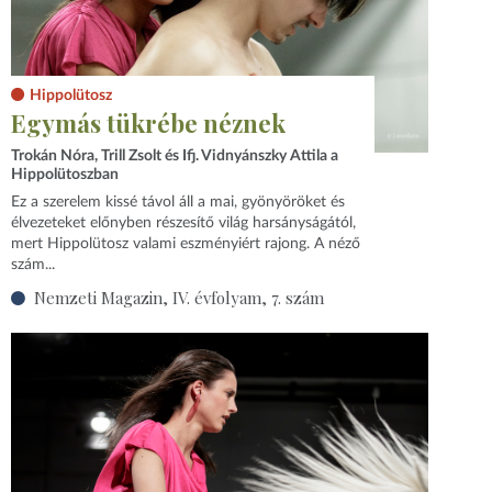
Hippolütosz
Egymás tükrébe néznek
Trokán Nóra, Trill Zsolt és Ifj. Vidnyánszky Attila a
Hippolütoszban
Ez a szerelem kissé távol áll a mai, gyönyöröket és
élvezeteket előnyben részesítő világ harsányságától,
mert Hippolütosz valami eszményiért rajong. A néző
szám...
Nemzeti Magazin, IV. évfolyam, 7. szám