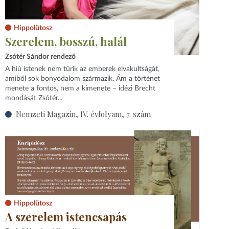
Hippolütosz
Szerelem, bosszú, halál
Zsótér Sándor rendező
A hiú istenek nem tűrik az emberek elvakultságát,
amiből sok bonyodalom származik. Ám a történet
menete a fontos, nem a kimenete – idézi Brecht
mondását Zsótér...
Nemzeti Magazin, IV. évfolyam, 7. szám
Hippolütosz
A szerelem istencsapás