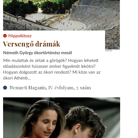
Hippolütosz
Versengő drámák
Németh György ókortörténész mesél
Min mulattak és sírtak a görögök? Hogyan lehetett
előadásonként húszezer ember figyelmét lekötni?
Hogyan dolgozott az ókori rendező? Mi köze van az
ókori Athénb...
Nemzeti Magazin, IV. évfolyam, 7. szám