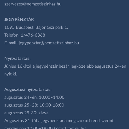
szervezes@nemzetiszinhaz.hu
JEGYPÉNZTÁR
1095 Budapest, Bajor Gizi park 1.
Telefon: 1/476-6868
E-mail:
jegypenztar@nemzetiszinhaz.hu
Nyitvatartás:
Június 16-ától a jegypénztár bezár, legközelebb augusztus 24-én
nyit ki.
Augusztusi nyitvatartás:
augusztus 24–én: 10:00–14:00
augusztus 25–28: 10:00-18:00
augusztus 29-30: zárva
Augusztus 31-től a jegypénztár a megszokott rend szerint,
minden nap 10:00–18:00 között tart nyitva.