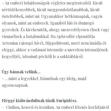
– Az emberi tulajdonságok végletes megtestesítői. Kicsit
sértődékenyebbek, kicsit meggondolatlanabbak, kicsit
önteltebbek, mint mi. Ugyanakkor hétköznapiak, vagyis
olyanok, mint az emberek. Igazából hiú és duzzogó
gyerekek. És kirekesztők, ahogy szenvedélyesen élnek vagy
visszaélnek a hatalmukkal. Ha Aphrodité elpusztítja
Artemisz rajongó hívét, Hippolütoszt, mert nem imádja őt
eléggé, akkor a vadászat istennője a szerelem istennőjének
kegyeltjét, Adoniszt pöcköli le a sakktábláról.
Úgy bánnak velünk…
– …mint a legyekkel. Bámulnak egy ideig, majd
agyoncsapnak.
Eléggé kiábrándultnak tűnik Euripidész.
– Cinikus, keserű és ironikus. Az emberi létezés korlátjairól