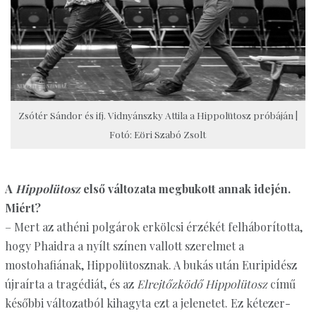
Zsótér Sándor és ifj. Vidnyánszky Attila a Hippolütosz próbáján |
Fotó: Eöri Szabó Zsolt
A
Hippolütosz
első változata megbukott annak idején.
Miért?
– Mert az athéni polgárok erkölcsi érzékét felháborította,
hogy Phaidra a nyílt színen vallott szerelmet a
mostohafiának, Hippolütosznak. A bukás után Euripidész
újraírta a tragédiát, és az
Elrejtőzködő Hippolütosz
című
későbbi változatból kihagyta ezt a jelenetet. Ez kétezer-