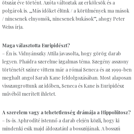
ötszáz éve történt. Azóta változtak az erkölcsök és a
polgárok is. „Más időket élünk / a körülmények ma mások
/ nincsenek elnyomók, nincsenek bukások”, ahogy Peter
Weiss írja.
Maga választotta Euripidészt?
– Én is. Vidnyánszky Attila javasolta, hogy görög darab
legyen. Phaidra szerelme izgalmas téma. Szegény asszony
történetét színre vittem már a római Seneca és az 1999-ben
meghalt angol Sarah Kane feldolgozásában. Most alaposan
visszaugrottunk az időben, Seneca és Kane is Euripidész
művéből merített ihletet.
A szerelem vagy a tehetetlenség drámája a Hippolütosz?
– Is-is. Aphrodité istennő a darab elején közli, hogy ki
mindenki esik majd áldozatául a bosszújának. A bosszú