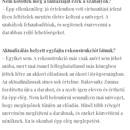
Nem kötötték meg a fantáziáját ezek a szabályok?
– Épp ellenkezőleg: jó értelemben vett virtuozitást jelent
ilyen feltételek mentén életre kelteni a szöveget. A
szabályok felszabadítóak, és segítenek észrevenni a
darabban rejlő lehetőségeket.
Aktualizálás helyett egyfajta rekonstrukciót látunk?
– Egyiket sem. A rekonstrukció már csak azért sem jöhet
szóba, mert mai ésszel felfoghatatlanul más közegben
jöttek létre az akkori előadások az ókori Görögországban.
Az aktualizálásnak sincs sok értelme. Rakovszky Zsuzsa
fordította újra a darabot, és a nyelv igen eleven és érthető.
Ez épp elég. Nem kell beleszúrni semmilyen mai szöveget,
hogy meglepőnek tűnjön az előadás. Minél több rétegét
szeretném megfejteni a darabnak, és ezeket közvetíteni a
nézőknek. Ez is okozhat épp elég meglepetést.