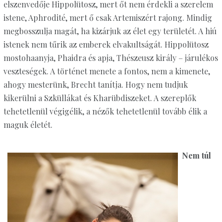
elszenvedője Hippolütosz, mert őt nem érdekli a szerelem
istene, Aphrodité, mert ő csak Artemiszért rajong. Mindig
megbosszulja magát, ha kizárjuk az élet egy területét. A hiú
istenek nem tűrik az emberek elvakultságát. Hippolütosz
mostohaanyja, Phaidra és apja, Thészeusz király – járulékos
veszteségek. A történet menete a fontos, nem a kimenete,
ahogy mesterünk, Brecht tanítja. Hogy nem tudjuk
kikerülni a Szküllákat és Kharübdiszeket. A szereplők
tehetetlenül végigélik, a nézők tehetetlenül tovább élik a
maguk életét.
Nem túl