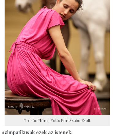
Trokán Nóra | Fotó: Eöri Szabó Zsolt
szimpatikusak ezek az istenek.