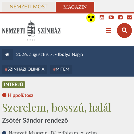
MAGAZIN
NEMZETI MOST
2026. augusztus 7. -
Ibolya
Napja
SZÍNHÁZI OLIMPIA
MITEM
INTERJÚ
Hippolütosz
Szerelem, bosszú, halál
Zsótér Sándor rendező
Nemzeti Magazin, IV. évfolyam, 7. szám