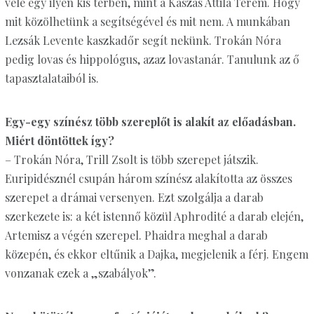
vele egy ilyen kis térben, mint a Kaszás Attila Terem. Hogy
mit közölhetünk a segítségével és mit nem. A munkában
Lezsák Levente kaszkadőr segít nekünk. Trokán Nóra
pedig lovas és hippológus, azaz lovastanár. Tanulunk az ő
tapasztalataiból is.
Egy-egy színész több szereplőt is alakít az előadásban.
Miért dön­töttek így?
– Trokán Nóra, Trill Zsolt is több szerepet játszik.
Euripidésznél csupán három színész alakította az összes
szerepet a drámai versenyen. Ezt szolgálja a darab
szerkezete is: a két istennő közül Aphrodité a darab elején,
Artemisz a végén szerepel. Phaidra meghal a darab
közepén, és ekkor eltűnik a Dajka, megjelenik a férj. Engem
vonzanak ezek a „szabályok”.